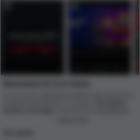
Recensione di 11.lv Casino
Il nostro team indipendente dedicato alle recensioni ha
esaminato attentamente 11.lv Casino,
valutandone
qualità e svantaggi
in base alla nostra
procedura di
recensione dei casinò
. Per stabilire la sicurezza di
Mostra di più
questo casinò, il nostro team dedicato alle recensioni
ha esaminato fattori fondamentali, come la correttezza
Info azienda