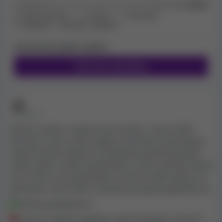
Molto positivo
Positivo
Neutrale
Negativo
Molto negativo
Hai provato questo casinò?
Scrivi una recensione
• 4 ANNI FA
Ottimo casinò. Ci gioco da 4-5 mesi, ci sono molti
fornitori e slot. uscita rapida. Il servizio di assistenza
clienti funziona bene, ho prelevato grandi quantità
molte volte, a volte ovviamente ci sono stati dei ritardi
con il ritiro, ma soprattutto il ritiro è molto veloce. In
generale, sono molto contento di questa piattaforma
Ottima piattaforma
nessun aspetto negativo, perché questo casinò è