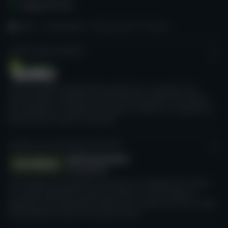
Mappa del sito
Home
Casinò online
Recensione di 11.lv Casino
CASINO GURU ACADEMY
Corsi formativi professionali gratuiti per i lavoratori dei
casinò online, orientati verso le buone pratiche del settore,
per migliorare l'esperienza di gioco e favorire un approccio
onesto verso il gioco d'azzardo.
GLOBAL SELF-EXCLUSION INITIATIVE
Un'iniziativa che abbiamo lanciato con l'obiettivo di creare
un sistema globale di auto-esclusione, che permetta ai
giocatori più vulnerabili di bloccare il proprio accesso a tutte
le possibilità di gioco d'azzardo online.