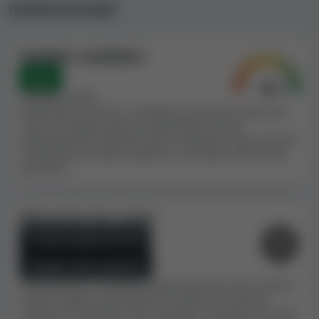
Correttezza e sicurezza di 11.lv Casino
Parametri principali
Calcoliamo l'Indice di sicurezza di un casinò usando
una formula complessa che prende in
Termini e condizioni
considerazione una moltitudine di informazioni
.
Equi
Elementi come le dimensioni stimate del casinò, i suoi
Problemi trovati:
T&C, i reclami dei giocatori, le blacklist e molti altri.
Analizziamo i termini e condizioni di ciascun casinò alla
ricerca di regole inique che potrebbero essere
Nella nostra recensione di 11.lv Casino, abbiamo
potenzialmente utilizzate contro i giocatori. Ogni clausola
esaminato attentamente i Termini e condizioni di 11.lv
considerata scorretta risulterà in un Indice di sicurezza
Casino.
Non abbiamo individuato regole o clausole
più basso.
che reputiamo ingiuste o svantaggiose.
È un buon
segno, poiché regole di questa natura potrebbero
Dimensioni del casinò
essere usate per evitare di pagare le vincite ai giocatori.
Casinò medio-piccolo
In base ai nostri calcoli approssimativi o alle
informazioni che abbiamo raccolto, 11.lv Casino è un
Gruppo molto grande
casinò online molto grande
. Questo casinò ha una
Generalmente i casinò più grandi sono più sicuri, poiché
quantità di pagamenti negati nella media, in base ai
introiti maggiori permettono di rimborsare anche le
vincite più consistenti senza problemi, e poiché sono stati
reclami dei giocatori
, relativamente alle sue