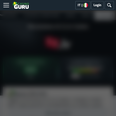
IT
|
Login
PANORAMICA
SICUREZZA E CORRETTEZZA
GIOCHI
BONUS
PAGAMENTI
Recensione di 11.lv Casino
Indice di sicurezza
Feedback degli utenti
Dati insufficienti
8.3
4 recensioni
Alto
Mária B.
03/2026
Leggi la recensione di 11.lv Casino, i reclami e molto
altro. Scopri perché lo consideriamo un ottimo casinò.
Sito del casinò