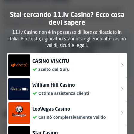
Nota:
alcuni metodi di pagamento a
Scopri tutti i bonus offerti da 11.lv Casino, compresi i
disposizione dei giocatori potrebbero non
Stai cercando 11.lv Casino? Ecco cosa
bonus senza deposito e quelli di benvenuto che si
essere disponibili sia per i depositi che per i
devi sapere
ottengono al primo deposito.
prelievi. Inoltre, alcune opzioni potrebbero
essere disponibili solo in Paesi selezionati.
11.lv Casino non è in possesso di licenza rilasciata in
Italia. Piuttosto, i giocatori stanno scegliendo altri casinò
Nessun bonus disponibile per
validi, sicuri e legali.
giocatori dall'Italia
Assistenza clienti e lingue disponibili
CASINO VINCITU
Purtroppo, pare che 11.lv Casino non abbia bonus per
Per valutare i casinò, raccogliamo sempre informazioni
i giocatori del tuo Paese.
Scelto dal Guru
sulle lingue disponibili e le opzioni di assistenza clienti
offerte. La tabella che segue contiene informazioni sulle
William Hill Casino
lingue disponibili presso 11.lv Casino.
Ottima assistenza clienti
METODI DI PAGAMENTO
Lingua
Sito web
Assistenza clienti
Live chat
LeoVegas Casino
Pagamenti
Inglese
Casinò complessivamente valido
Scopri i metodi di pagamento supportati da 11.lv
Russo
Casino, oltre alle limitazioni e alle commissioni
Star Casino