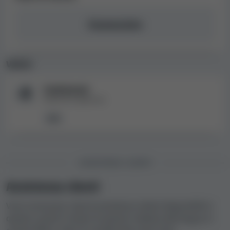
"crash", Live show, Baccarat live, Blackjack live, Giochi
con i dadi live, Roulette live.
Sconosciuto
Sono disponibili titoli forniti da
28 provider di giochi
.
Ecco quali: NetEnt, Nolimit City, Play'n GO, Evolution
Valute
Gaming, Pragmatic Play, Quickspin, Yggdrasil Gaming,
Red Tiger Gaming, Thunderkick, Big Time Gaming,
Tradizionali
iSoftBet, ELK Studios, Push Gaming, Tom Horn, Relax
Valute fiat supportate.
Gaming, EveryMatrix, Greentube, Gaming Corps, Synot
Games, Swintt, Stakelogic, BF Games, G Games, Paf,
EUR
Light & Wonder, Spinberry, 4ThePlayer, Amusnet.
Bonus e codici promo per 11.lv Casino
ASSISTENZA CLIENTI
I casinò online offrono incentivi sotto forma di bonus
Assistenza clienti
per incoraggiare i giocatori nuovi ad aprire un conto e
quelli già esistenti a continuare a giocare. I bonus
Vuoi conoscere i tipi di assistenza clienti disponibili in
deposito e senza deposito sono le categorie più
questo casinò? Scopri le opzioni relative alla lingua e i
comuni. Mentre i bonus deposito vengono elargiti solo