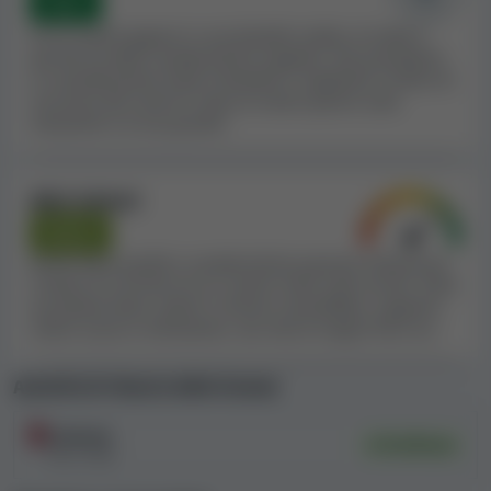
None
pretesto per trattenere le loro vincite in determinate
Se un casinò appare in una blacklist valida, di solito è
circostanze.
perché ha delle caratteristiche negative. Noi prendiamo
in considerazione tutte le blacklist e regoliamo l'Indice di
Nel corso della nostra procedura di revisione, non
sicurezza del casinò in base al nostro parere sulla
abbiamo trovato regole ingiuste nei Termini e
situazione e la sua gravità.
condizioni di 11.lv Casino
.
Altri fattori
Reclami dei giocatori su 11.lv Casino
Neutri
I reclami dei giocatori sono una componente essenziale
Anche altre qualità e caratteristiche possono influenzare
della nostra procedura di analisi dei casinò, poiché ci
l'Indice di sicurezza di un casinò: limiti sulle vincite, limiti
danno un'
idea chiara delle difficoltà affrontate dai
di prelievo bassi, giochi o licenze contraffatte, supporto
clienti scarso o inesistente, una rete di negozi fisici ecc.
giocatori e sul modo in cui i casinò le affrontano
. Per
calcolare l'Indice di sicurezza di ogni casinò,
esaminiamo tutti i reclami inviati tramite il nostro
Autorità di rilascio delle licenze
Centro risoluzione reclami
, nonché quelli che
Lettonia
raccogliamo da altre fonti.
Verificata
A-67, TI-04
Al momento abbiamo
0 reclami riguardanti