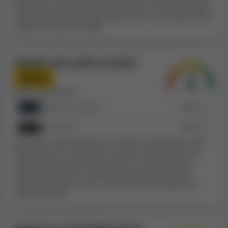
testati da un gran numero di giocatori. Consideriamo gli
dimensioni. Nella nostra valutazione, consideriamo sia
introiti stimati relativi agli ultimi 4 anni, nonché gli introiti
le dimensioni del casinò che i reclami dei giocatori,
degli altri casinò correlati.
riconoscendo che i casino più grandi, avendo più
giocatori, spesso ricevono un numero di reclami più
alto.
Impatto dei casinò correlati
Neutro
Non abbiamo trovato 11.lv Casino in alcuna blacklist di
casinò degna di nota. Se un casinò è menzionato in una
Casinò correlati:
2
blacklist, compresa la nostra
blacklist di Casino Guru
, è
William Hill Casino IT
8.2
/10
probabile che abbia tenuto un comportamento
scorretto nei confronti dei clienti. Invitiamo i giocatori a
888 Casino IT
8.5
/10
considerare questo fattore, al momento di scegliere un
Non tutti i casinò operano in maniera individuale: molti
casinò online in cui giocare.
fanno parte di un gruppo di casinò correlati tra loro. Il
nostro Indice di sicurezza prende in considerazione
Complessivamente, considerando anche altri fattori che
anche questo dato. Consideriamo gli introiti stimati
relativi agli ultimi 4 anni, nonché gli introiti degli altri
contribuiscono alla nostra valutazione, 11.lv Casino ha
casinò correlati.
conseguito un
Indice di sicurezza di 8.3, che è
classificato come Alto
. Consideriamo questo casinò
un'opzione raccomandabile per i giocatori in cerca di