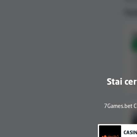
7Gam
cons
Para
poten
7Gam
T
rappo
recla
Pr
alle 
An
recla
al
po
Per q
cl
Stai ce
una b
si
invit
7Games.bet Cas
Compl
D
Casi
parte
Ge
CASIN