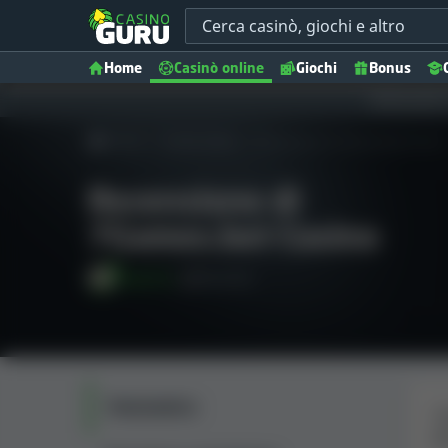
Home
Casinò online
Giochi
Bonus
Utilizzando i
Home
Casinò online
Recensione di 7Games.bet Casino
Recensione di
7Games.bet Casino
Endri K.
08/2025
Panoramica
7G
al