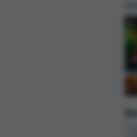
Scre
Re
7Game
ha
es