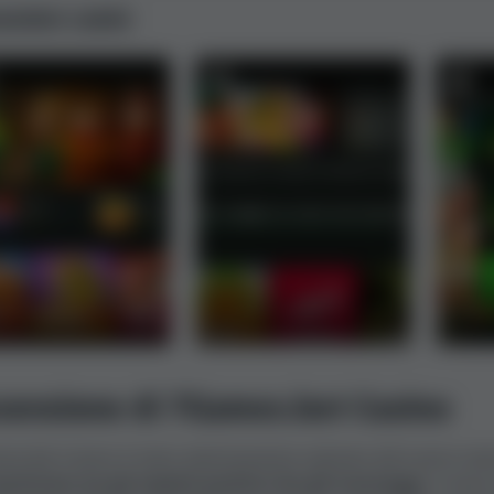
enshot casinò
censione di 7Games.bet Casino
s.bet Casino è stato attentamente valutato dal nostro team 
aminato sia gli aspetti positivi che gli svantaggi
, in base