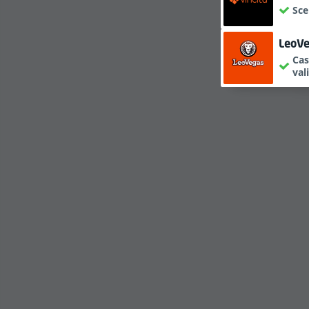
po
Te
Sce
an
po
LeoVe
gi
Ogni 
ul
Cas
condi
val
regol
gioca
Nel c
cond
Rec
Prend
casin
dell'
valut
prove