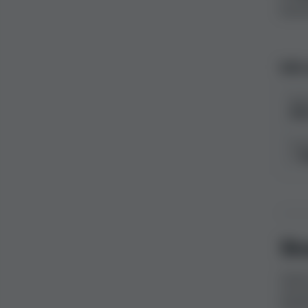
Esami
impor
regol
Info
L'Ind
Più è
Oper
prob
OIG
sicur
scopr
Intro
> 1
Ind
La no
Si
che p
compr
Scopri
sicure
Per l
datab