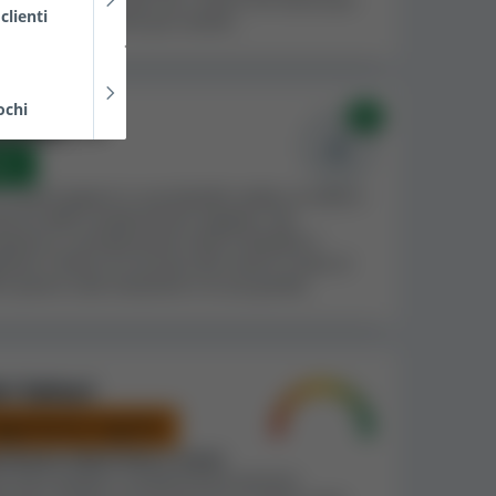
Casino
clienti
atori avranno anche più reclami.
,
esaminiamo attentamente i suoi Termini e
 Termini e condizioni di alcuni casinò, clausole e
ochi
0x
cklist
'opportunità di trattenere le vincite dei
ne
n casinò appare in una blacklist valida, di solito è
ovato regole ingiuste nei Termini e
hé ha delle caratteristiche negative. Noi
diamo in considerazione tutte le blacklist e
liamo l'Indice di sicurezza del casinò in base al
ro parere sulla situazione e la sua gravità.
mes.bet Casino
rante della nostra procedura di recensione dei
ri fattori
blemi riscontrati dai giocatori e
ggermente negativi
i ciascun casinò viene calcolato dopo aver
sistenza clienti lenta o scarsa
risoluzione reclami
, insieme ai reclami
e altre qualità e caratteristiche possono