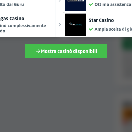
iché introiti maggiori permettono di rimborsare
rmini e condizioni di 7Games.bet 
lto dal Guru
Ottima assistenza 
gioc
che le vincite più consistenti senza problemi, e
iché sono stati testati da un gran numero di
gas Casino
ocatori. Consideriamo gli introiti stimati relativi agli
Star Casino
volta che ci occupiamo della recensione di un casinò online
timi 4 anni.
inò complessivamente
zioni per valutarne l'imparzialità
. Non è raro trovare, nei
Ampia scelta di gi
ido
Bla
e che reputiamo ingiuste, dal momento che danno al casinò l
tori in determinate circostanze.
No
Mostra casinò disponibili
Se u
orso della nostra procedura di revisione, non abbiamo tr
perc
izioni di 7Games.bet Casino
.
pren
rego
nost
lami dei giocatori relativi a 7Ga
ere in considerazione i reclami dei giocatori è parte integ
Alt
ò, poiché questi offrono una
panoramica esaustiva dei pro
Le
attitudine dei casinò nel risolverli
. L'Indice di sicurezza d
As
ato attentamente tutti i reclami ricevuti al nostro
Centro di 
Anch
nienti da altri canali.