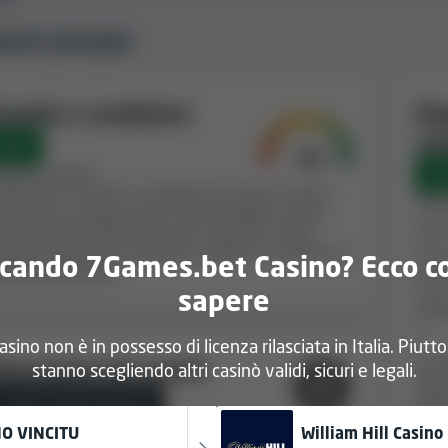
es.bet Casino.
Per quanto ne sappiamo, non sono present
iderate ingiuste o svantaggiose.
Questo è un ottimo segno
metri principali
zialmente essere utilizzate contro i giocatori per giustific
es.bet Casino è un
casinò online molto grande
, in base a
ermini e condizioni
Ra
rto alle sue dimensioni, questo casinò ha una
quantità mol
re
Equi
mi inviati dai giocatori
(o non ha ricevuto alcun reclamo).
Ot
oblemi trovati:
dimensioni del casinò, riconoscendo che i casinò più grandi
alizziamo i termini e condizioni di ciascun casinò
mi.
Recl
la ricerca di regole inique che potrebbero essere
Aper
tenzialmente utilizzate contro i giocatori. Ogni
uanto ne sappiamo, 7Games.bet Casino non è su alcuna blac
ausola considerata scorretta risulterà in un Indice di
Non r
rcando 7Games.bet Casino? Ecco c
lacklist, compresa la nostra
blacklist di Casino Guru
, è pro
curezza più basso.
Risol
sapere
iamo i giocatori a considerare questo fattore, al momento di
Rifiu
ino non è in possesso di licenza rilasciata in Italia. Piuttos
essivamente, in combinazione con altri fattori che entrano
imensioni del casinò
no ha ottenuto un
stanno scegliendo altri casinò validi, sicuri e legali.
Indice di sicurezza Molto alto, pari a 9.8
La p
trat
 dei giocatori che cercano un casinò online che crei un ambie
Casinò molto grande
dete
seri
neralmente i casinò più grandi sono più sicuri,
O VINCITU
William Hill Casino
casi