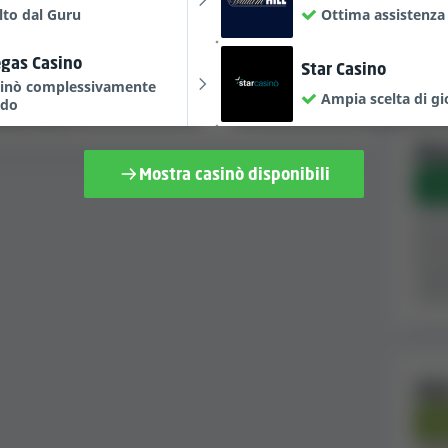
neralmente i casinò più grandi sono più sicuri,
lto dal Guru
Ottima assistenza 
gioc
iché introiti maggiori permettono di rimborsare
uito della nostra attenta valutazione di tutti gli aspetti più
dire
che le vincite più consistenti senza problemi, e
recla
e di sicurezza Inferiore alla media, pari a 5.3
. Questo cas
gas Casino
Star Casino
iché sono stati testati da un gran numero di
nò online impegnato a tenere un comportamento corretto.
inò complessivamente
ocatori. Consideriamo gli introiti stimati relativi agli
Ampia scelta di gi
ido
timi 4 anni.
Bla
lisi dei Termini e condizioni di Al
Mostra casinò disponibili
No
alutare i casinò online,
esaminiamo attentamente i Termini
Se u
perc
torarne la correttezza
. Nei T&C di molti casinò, individui
pren
zialmente penalizzanti. In alcuni casi, queste regole poss
rego
te ai giocatori.
nost
orso della nostra procedura di revisione, abbiamo trovato al
iamo che i Termini e condizioni di All Jackpots Casino si
Alt
Ne
Nota:
per maggiori dettagli sulle informazioni che ab