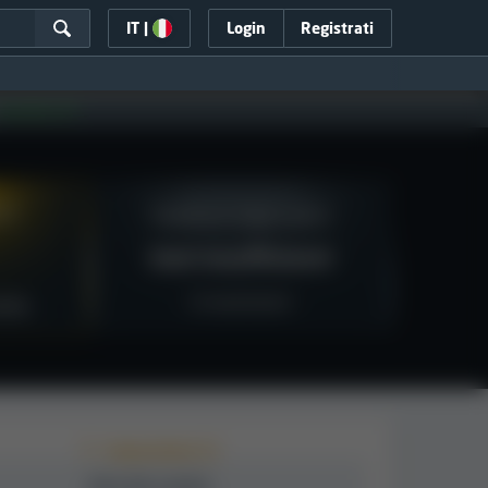
IT
|
Login
Registrati
Accetto
za
Feedback degli utenti
Dati insufficienti
0 recensioni
edia
Importante (1)
Sito del casinò