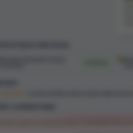
Anch
influ
sulle
cont
rete 
lami inviati dai giocatori su All J
rità di rilascio delle licenze
stro approccio verso la valutazione dei casinò fa molto affi
no
importanti informazioni sulle difficoltà riscontrate dai
ahnawake (Kahnawake Gaming
Alde
ontano
. Quando calcoliamo l'Indice di sicurezza di un casin
Verificata
ommission)
Com
uti al nostro
Centro di risoluzione reclami
, oltre a quelli invi
rtante
omento abbiamo
8 reclami relativi a questo casinò
nel nos
amo dato a questo casinò
1.857 punti di penalità
totali. Pu
Importante:
Il casinò potrebbe sottrarre denaro dagli account in
 di penalità alla sezione "Spiegazioni sull'Indice di sicurezza
ini e condizioni iniqui
 Jackpots Casino: feedback degli u
Giocare a giochi con restrizioni mentre si scommettono bonus può