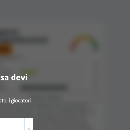
ofonditamente i suoi Termini e condizioni.
rtanto
riteniamo che i Termini e condizioni
ssere usate per negare gli incassi ai giocatori.
pporto
in merito alla correttezza dei T&C di questo
clami/dimensioni
a T&C migliori, o almeno di procedere con
arso
ami totali:
4
o, All Jackpots Casino sembra essere un
casinò
ti
0
tità di pagamenti negati, in base ai reclami
isolti
1
osa devi
onsiderazione la correlazione tra dimensioni
ti
0
ù grandi tendono a ricevere più reclami, per via
tati
3
Esplora reclami
to, i giocatori
 in alcuna blacklist rilevante. La presenza di
resenza di reclami significa che il casinò non
ta bene i giocatori o che non si comporta bene in
u
, può indicare che i giocatori non vengono
rminate situazioni. Valutiamo il numero e la
erazione quste liste al momento di scegliere un
età dei reclami in relazioni alle dimensioni del
nò, poiché è naturale che i casinò che hanno più