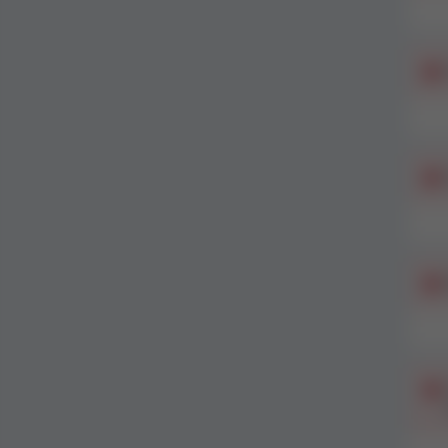
Su C
esper
utent
Purtr
invit
Lic