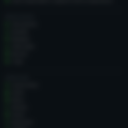
Gioco responsabile e supporto contro la dipendenza
GUIDE AI GIOCHI
Slot machine
Roulette
Blackjack
Video poker
Baccarà
Craps
CASINO GURU
Casinò online
Giochi
Bonus
Reclami
Forum
Recensioni