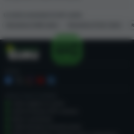
Le nostre recensioni di altri casinò
Recensione di 888 Casino
Recensione di Star Casino
R
Casino Guru
SEGUICI
Vogliamo che i giocatori comprendano il gioco
d'azzardo.
GUIDA AL GIOCO D'AZZARDO
Come scegliere un casinò
Giochi di fortuna: RTP e varianza
Bonus e promozioni
Codice del gioco d’azzardo onesto