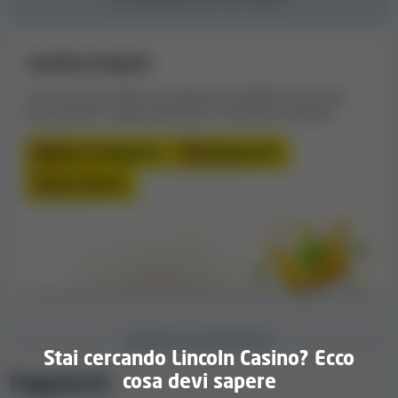
I limtii di prelievo si applicano anche alle vincite coi
jackpot progressivi!
Loyalty program
Nota:
è improbabile che tutte le opzioni di
Lincoln Casino offre un programma fedeltà. Ecco cosa
pagamento menzionate possano essere
puoi ottenere raggiungendo uno status più elevato:
usate sia per i depositi che per i prelievi.
Bonus su deposito
Tornei gratuiti
Analogamente, alcune opzioni di pagamento
potrebbero essere disponibili solo in Paesi
Punti fedeltà
selezionati.
Assistenza clienti e lingue disponibili
Le nostre recensioni esperte di casinò si basano sui vari
dati che raccogliamo su ciascun casinò, comprese le
METODI DI PAGAMENTO
informazioni sulle lingue supportate e sull'assistenza
Stai cercando Lincoln Casino? Ecco
clienti. Le opzioni disponibili su Lincoln Casino si
cosa devi sapere
Pagamenti
trovano nella tabella qui sotto.