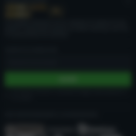
Un progetto ambizioso che ha l'obiettivo di celebrare le più
grandi e responsabili aziende nel settore iGaming e dar loro
il riconoscimento che meritano.
ISCRIVITI ALLA NEWSLETTER
Inserisci la tua email
Iscriviti
Ho almeno 18 anni e, secondo la legge, posso giocare in
un casinò
GIOCA RESPONSABILMENTE E CON MODERAZIONE.