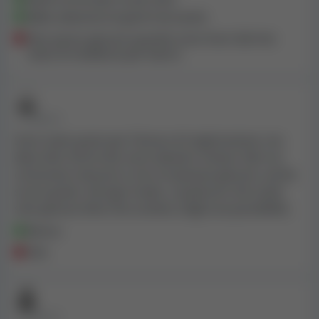
avevo nemmeno provato a fare un prelievo). Si
Bella selezione di giochi da tavolo
scopre che finché non sarò tornato nel mio stato di
Non posso giocare quando sono fuori dal mio
origine, non potrò giocare perché non posso fornire
stato di residenza per lavoro
tutti i documenti in questo momento. Loro (e siti
affiliati come Liberty Casino e Red Stag Casino)
prestano attenzione alla posizione del wifi e sanno
quando non sei a casa. Altrimenti, mi piace il loro sito
• 2 ANNI FA
e non vedo l'ora di tornare in un secondo momento.
Sono stato grato per il bonus di registrazione, ma
Oh, il servizio clienti è stato professionale (non
devo dire che le slot sono davvero noiose. Non ne
particolarmente gentile o scortese) nell'apprendere
conoscevo nessuno e non mi piaceva giocare, anche
questa situazione.
se era gratis. Ad ogni modo, a qualcuno che vuole
solo giocare direi che va bene, dagli una possibilità.
Bonus
Slot
• 3 ANNI FA