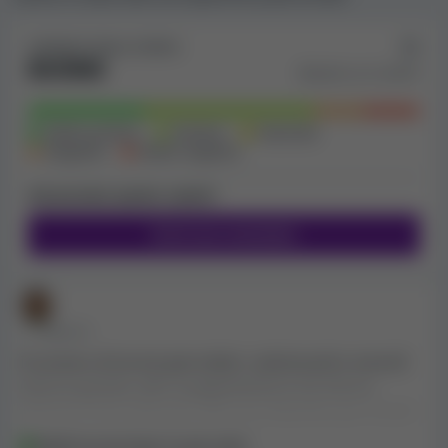
FEEDBACK DEGLI UTENTI:
BUONO
Basato su 6 utenti
Molto positivo
Positivo
Neutrale
Negativo
Molto negativo
Hai provato questo casinò?
Scrivi una recensione
• 1 ANNO FA
Il numero di tornei giornalieri, settimanali e mensili
(alcuni gratuiti, altri a pagamento) è ciò che ha
attirato il mio interesse. Mi sono divertito per un po',
ma all'improvviso hanno voluto i documenti KYC (non
Molti tornei (per lo più slot)