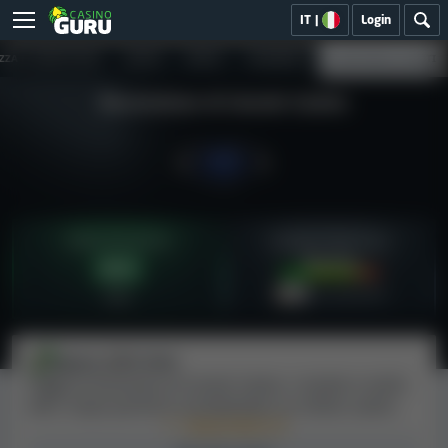
IT
|
Login
ZZA E CORRETTEZZA
GIOCHI
BONUS
PAGAMENTI
ASSISTENZA CLIENTI
Recensione di Lincoln Casino
Indice di sicurezza
Feedback degli utenti
Buono
8.3
6 recensioni
Alto
Endri K.
07/2026
Leggi la recensione di Lincoln Casino, i reclami e molto
altro. Scopri perché lo consideriamo un ottimo casinò.
Importante (1)