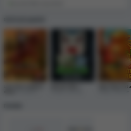
non includiamo il feedback degli utenti nel
Disponibile:
7
Non disponibile:
8
calcolo del nostro Indice di sicurezza.
Giochi più popolari
Licenze e informazioni sull'azienda
Lincoln Casino è di proprietà di Liberty Slots Group e,
secondo le nostre stime, i suoi introiti annuali sono
maggiori di $5,000,000. In base alla nostra
classificazione, si tratta di un casinò online di medie
dimensioni.
Per quanto ne sappiamo,
Lincoln Casino non ha
Lone Star Longhorn
Monster Blox
di
Tiger King Fort
ottenuto una licenza di gioco ufficiale
.
Xmas
di Dragon
Dragon Gaming
Dragon Gaming
Gaming
Opzioni di pagamento, limiti di prelievo e
Provider
limiti di vincita
Lincoln Casino supporta
15 metodi di deposito
.