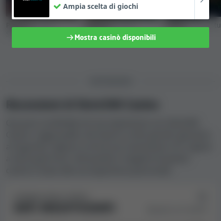
utenti imparziale, evitiamo di incorporare il
Ampia scelta di giochi
feedback degli utenti nel nostro Indice di
Pirots 3
sicurezza per via di questi fattori.
di ELK
Pirots 2
di ELK
Pirots
di ELK St
Studios
Studios
Mostra casinò disponibili
Dati aziendali e licenze di Slots500
Casino
RECENSIONI
Slots500 Casino è di proprietà di
Game Tech Group
Recensioni di Slots500 Casino
N.V.
ed ha degli introiti annuali stimati superiori a
$1,000,000. Si tratta quindi di un casinò online fra i più
Qui puoi condividere le tue esperienze con Slots500
piccoli, secondo i nostri criteri di categorizzazione.
Casino. Leggi quello che hanno scritto gli altri giocatori
al riguardo, oppure scrivi la tua recensione e fa' sapere
Slots500 Casino ha una licenza rilasciata da
Curaçao
a tutti quali sono i lati positivi e negativi di questo
Gaming Authority
Slots500 Casino
.
casinò in base alla tua esperienza personale.
Limite di vincite e di prelievo; opzioni di
FEEDBACK DEGLI UTENTI:
pagamento
DATI INSUFFICIENTI
Basato su 0 utenti