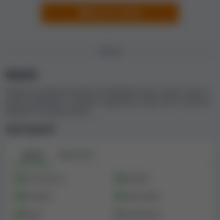
forniscono
informazioni importanti sui problemi
Invia un reclamo
affrontati dai giocatori e sull'approccio dei casinò
nel risolverli
. Quando esaminiamo la sicurezza e la
correttezza di un casinò, prendiamo in considerazione
GIOCHI
tutti i reclami inviati tramite il nostro
Centro risoluzione
reclami
, insieme a quelli provenienti da altre fonti,
Giochi
Non abbiamo trovato
alcun reclamo significativo
su
Esplora la gamma di giochi di Slots500 Casino. Scopri i tipi di
questo casinò.
giochi disponibili, i provider supportati e quali sono i titoli più
popolari di questo casinò.
Feedback degli utenti e recensioni per
Tipi di giochi
Slots500 Casino
Giochi
Giochi live
Casino Guru
offre agli utenti una piattaforma per
valutare e recensire i casinò online
, nonché per
Slot machine
Roulette
condividere i loro feedback ed esperienze. Basandoci su
queste informazioni, calcoliamo un punteggio
Blackjack
Video poker
complessivo sul feedback degli utenti, che va da
Bingo
Scommesse
Terribile a Eccellente.