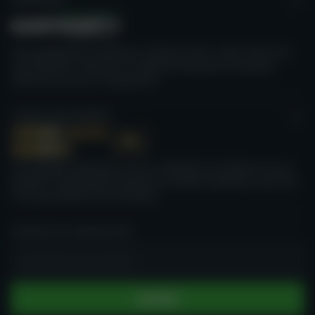
I più comuni sono i bonus senza deposito o gli spin
gratuiti ottenibili semplicemente registrandosi e i
bonus deposito elargiti ai giocatori che hanno fatto un
Una piattaforma creata per mostrare tutti i nostri sforzi nel
deposito. Detto questo, i casinò potrebbero offrire
concretizzare l'idea di un'industria del gioco d'azzardo
online più sicura e trasparente.
anche altri tipi di codici bonus, bonus di benvenuto per
la registrazione o programmi fedeltà.
CASINO GURU AWARDS
In questo momento, la nostra banca dati ha
1 bonus di
Slots500 Casino
:
Un progetto ambizioso che ha l'obiettivo di celebrare le più
300% fino a 1.000 €
e fino a 50 spin extra
grandi e responsabili aziende nel settore iGaming e dar loro
il riconoscimento che meritano.
Ricorda che i giocatori di determinate zone potrebbero
non avere accesso a queste offerte. Per vedere quali
ISCRIVITI ALLA NEWSLETTER
bonus potresti richiedere, consulta la sezione '
Bonus
'
di questa recensione.
Inserisci la tua email
Iscriviti