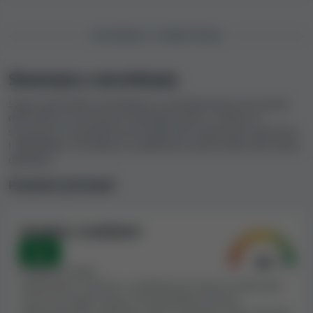
sicurezza, maggiori sono le probabilità di giocare e
vedersi pagate le proprie vincite senza problemi.
SICUREZZA E CORRETTEZZA
Sebbene
Slots500 Casino abbia totalizzato un Indice
di sicurezza superiore alla media, pari a 7.5
, ovvero
sia un'opzione accettabile per alcune persone, tieni
Sicurezza e correttezza
presente che ci sono casinò meglio posizionati in
Scopri quali fattori prendiamo in considerazione nel calcolo
termini di correttezza e sicurezza. Continua a leggere la
dell'Indice di sicurezza di Slots500 Casino. L'Indice di
nostra recensione di Slots500 Casino per decidere
sicurezza è il parametro principale che usiamo per esprimere
consapevolmente se questo casinò fa per te o no.
l'affidabilità, correttezza e qualità dei casinò online del nostro
database.
Indice di sicurezza: correttezza e
Parametri principali
sicurezza di Slots500 Casino
Per calcolare l'Indice di sicurezza di un casinò,
Termini e condizioni
utilizziamo
una formula complessa che prende in
Equi
considerazione i dati raccolti
che abbiamo inserito
Problemi trovati:
nella nostra recensione. Generalmente si tratta di T&C
Analizziamo i termini e condizioni di ciascun casinò alla
del casinò, reclami dei giocatori, introiti stimati, blacklist
ricerca di regole inique che potrebbero essere