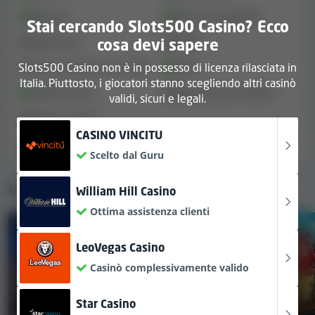
Baccarà
Giochi con jackpot
Stai cercando Slots500 Casino? Ecco
Purtroppo, al momento non abbiamo recensioni degli
utenti per Slots500 Casino nella nostra banca dati. Hai
cosa devi sapere
Giochi live
Poker
l'opportunità di essere il primo utente a valutare
Slots500 Casino non è in possesso di licenza rilasciata in
Craps e giochi con i dadi
Keno
questo casinò sul nostro sito, indipendentemente dal
Italia. Piuttosto, i giocatori stanno scegliendo altri casinò
fatto che la tua esperienza sia stata positiva o negativa.
Gratta e vinci
Scommesse di eSport
validi, sicuri e legali.
Giochi “crash“
Nota:
tieni a mente che le recensioni degli
CASINO VINCITU
utenti potrebbero non essere il miglior
Disponibile:
9
Non disponibile:
6
Scelto dal Guru
indicatore della qualità del casinò. Alcune
recensioni potrebbero essere false, scritte
Giochi più popolari
William Hill Casino
solo per migliorare il punteggio complessivo
Ottima assistenza clienti
sul feedback degli utenti. Altre potrebbero
essere state scritte da giocatori insoddisfatti
LeoVegas Casino
che inviano diverse recensioni negative per
abbassare il punteggio del casinò. Sebbene ci
Casinò complessivamente valido
impegniamo al massimo per escludere queste
recensioni e determinare un feedback degli
Star Casino