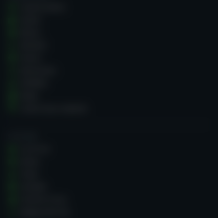
Casinò online
Durante i nostri test, contattiamo sempre l'assistenza
Giochi
clienti e testiamo le loro risposte per valutarne utilità e
Bonus
professionalità. Per noi l'assistenza clienti è un servizio
Reclami
importante, poiché il suo scopo è quello di risolvere gli
Forum
eventuali problemi relativi alla registrazione su Slots500
Recensioni
Casino, alla gestione del conto di gioco, alla procedura
ZOOMin
di prelievo ecc. In base alle risposte che abbiamo
News
ricevuto durante la fase di test, potremmo dire che
Slots500 Casino ha un'
assistenza clienti veloce e
Casino Guru Awards
professionale
SU DI NOI
Giochi e slot disponibili su Slots500
Su di noi
Casino
Storia
Team
Slots500 Casino ha questi
tipi di giochi da casinò in
Contatti
offerta
: Slot machine, Roulette, Blackjack, Video poker,
Termini d'uso
Bingo, Baccarà, Giochi con jackpot, Keno, Gratta e vinci,
Mappa del sito
Altri giochi di carte, Sport virtuali, Altri giochi.