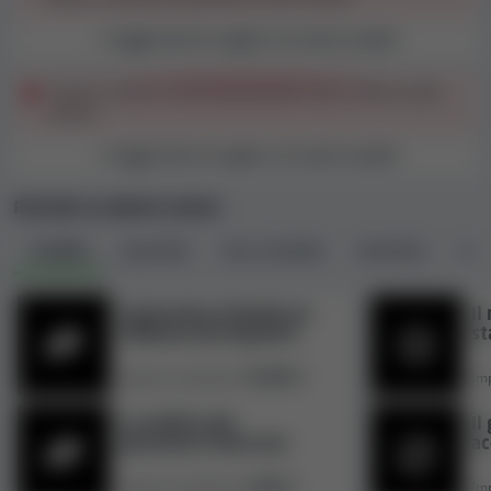
direttamente questo casinò
nel nostro database,
insieme a
23 reclami relativi ad altri casinò collegati
.
Leggi tutta la regola e la nostra analisi
A causa di questi reclami, abbiamo dato a questo casinò
10.771 punti di penalità totali
, di cui
10.771
Il gioco a basso rischio può portare alla confisca delle
provengono dai casinò collegati. Puoi trovare altre
vincite
informazioni sui reclami e sui punti di penalità alla
Leggi tutta la regola e la nostra analisi
sezione "Spiegazioni sull'Indice di sicurezza".
Reclami su Spinia Casino
Spinia Casino: feedback degli utenti e
recensioni valutate
Tutti
(9)
Aperti
(0)
Non risolti
(0)
Risolti
(2)
Rifi
Su Casino Guru,
i giocatori possono valutare e
Il giocatore richiede un
Il
recensire i casinò online
per esprimere idee, feedback
rimborso dei depositi.
st
ed esperienze. In base a queste informazioni,
70.000 €
calcoliamo un punteggio complessivo sulla
Importo contestato:
Imp
soddisfazione degli utenti che va da Terribile a
La verifica del
Il
Eccellente.
giocatore è bloccata
ac
ap
Spinia Casino ha un punteggio sul Feedback degli utenti
3.000 €
Importo contestato:
Imp