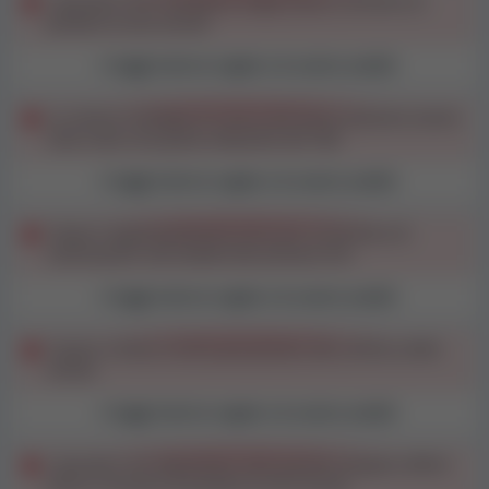
I giocatori che richiedono troppi bonus rischiano di
perdere le loro vincite
Nota:
per maggiori dettagli sulle informazioni
che abbiamo trovato esaminando i T&C, clicca
Leggi tutta la regola e la nostra analisi
qui
.
Le comuni strategie di ricerca dei bonus possono essere
viste come una grave violazione dei T&C
Reclami inviati dai giocatori su Spinia
Leggi tutta la regola e la nostra analisi
Casino
Tempi irragionevolmente brevi per la fornitura di
Il nostro approccio verso la valutazione dei casinò fa
informazioni nell'ambito dei processi KYC
molto affidamento sui reclami dei giocatori, perché ci
danno
importanti informazioni sulle difficoltà
Leggi tutta la regola e la nostra analisi
riscontrate dai giocatori e sul modo in cui i casinò le
affrontano
. Quando calcoliamo l'Indice di sicurezza di
Il gioco a basso rischio può portare alla confisca delle
vincite
un casinò, prendiamo in considerazione tutti i reclami
ricevuti al nostro
Centro di risoluzione reclami
, oltre a
Leggi tutta la regola e la nostra analisi
quelli inviati tramite altri canali.
I giocatori che depositano solo quando vengono offerti
Al momento abbiamo
0 reclami riguardanti
bonus rischiano di perdere le loro vincite