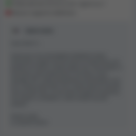
Chatta dal vivo 24 ore su 24, 7 giorni su 7
L'agente della chat dal vivo è sempre lì per aiutarmi.
Nessun supporto telefonico
Onestamente è un casinò molto buono!!
Spinia Casino
Ciao Cinth111,
Grazie per il tuo meraviglioso feedback! Siamo
entusiasti di sapere che hai avuto un'esperienza così
positiva con Spinia. È bello sapere che i tuoi prelievi e i
tuoi bonus sono andati bene e che Ilona, la tua
manager VIP, è stata straordinaria nel prendersi cura
di te. Siamo anche felici che il nostro team di chat dal
vivo sia stato utile. Se mai avessi bisogno di qualcosa,
non esitare a contattarci: siamo sempre qui per
aiutarti!
Distinti saluti,
La squadra Spinia