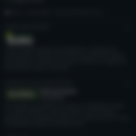
Home
Casinò online
Recensione di Spinia Casino
CASINO GURU ACADEMY
Corsi formativi professionali gratuiti per i lavoratori dei
casinò online, orientati verso le buone pratiche del settore,
per migliorare l'esperienza di gioco e favorire un approccio
onesto verso il gioco d'azzardo.
GLOBAL SELF-EXCLUSION INITIATIVE
Un'iniziativa che abbiamo lanciato con l'obiettivo di creare
un sistema globale di auto-esclusione, che permetta ai
giocatori più vulnerabili di bloccare il proprio accesso a tutte
le possibilità di gioco d'azzardo online.