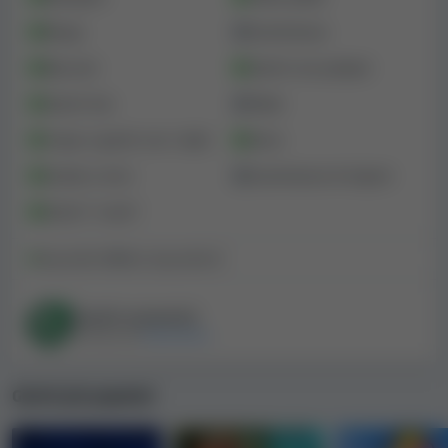
Bingo
Scommesse
Licenze e dati dell'azienda
Baccarà
Giochi con jackpot
Spinia Casino è di proprietà di
N1 Interactive Ltd
e i
Giochi live
Poker
suoi introiti stimati annuali sono superiori a $1,000,000.
Craps e giochi con i dadi
Keno
Si tratta quindi di un casinò online di medie dimensioni,
secondo i nostri criteri di categorizzazione.
Gratta e vinci
Scommesse di eSport
Spinia Casino ha ottenuto una licenza
Spinia Casino
,
Giochi “crash“
rilasciata da
Malta Gaming Authority
.
Disponibile:
12
Non disponibile:
3
Metodi di pagamento e limiti su vincite e
prelievi
Giochi autentici
Verificato da
Gamecheck
Spinia Casino supporta
18 opzioni di pagamento
.
Comprende: Skrill, Neteller, PaysafeCard, Payz
Giochi più popolari
(ecoPayz) , Mastercard, VISA, INSTADEBIT, Maestro,
Neosurf, idebit, Bank transfer, Interac e-Transfer, Rapid