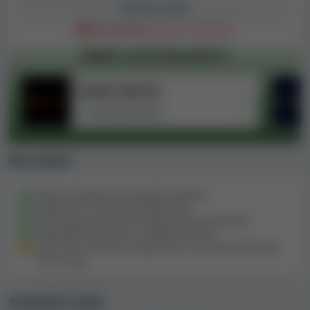
Sito del casinò
Non accetta
giocatori dall'Italia
Migliori casinò disponibili IT
CASINO VINCITU
Scelto dal Guru
Pro e contro
Buona selezione di provider di giochi
Supporto in chat disponibile 24/7
Varie opzioni di gioco responsabile disponibili
Disponibili giochi con croupier da vivo
Non tutti i metodi di pagamento sono disponibili per
tutti i paesi
Screenshot casinò