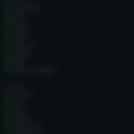
CASINO GURU
Casinò online
Giochi
Bonus
Reclami
Forum
Recensioni
ZOOMin
News
Casino Guru Awards
SU DI NOI
Su di noi
Storia
Team
Contatti
Termini d'uso
Mappa del sito