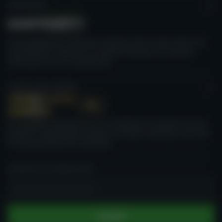
GAMTEGRITY
Una piattaforma creata per mostrare tutti i nostri sforzi nel
concretizzare l'idea di un'industria del gioco d'azzardo
online più sicura e trasparente.
CASINO GURU AWARDS
Un progetto ambizioso che ha l'obiettivo di celebrare le più
grandi e responsabili aziende nel settore iGaming e dar loro
il riconoscimento che meritano.
ISCRIVITI ALLA NEWSLETTER
Inserisci la tua email
Iscriviti