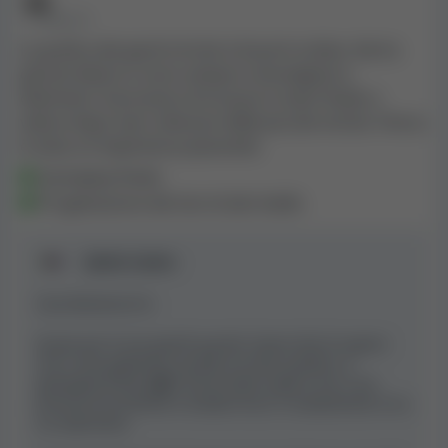
• 1 ANNO FA
La grafica dei giochi di slot è di prim'ordine. Ne ho
giocati diversi e sono sempre coinvolgenti e
divertenti. Il processo di incasso è stato fluido e
veloce dopo aver ottenuto delle piccole vincite. Finora
è stata un'esperienza piacevole.
Gameplay fluido
Progettazione del sito di alto livello
Spinia Casino
Ciao Monteron14,
Grazie per le tue gentili parole! Siamo lieti di sapere
che ti stai godendo la grafica di alta qualità e il
gameplay fluido. 🎰 È anche bello sapere che il tuo
processo di prelievo è andato liscio: è esattamente ciò a
cui aspiriamo.