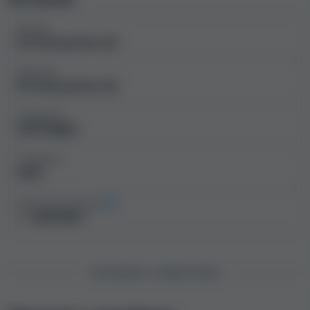
reclami dei giocatori aggiornati e assistenza clienti
Azienda
sono stati valutati dal nostro team indipendente per
N1 Interactive Ltd
piazzare questo casinò su una scala che va da
regolare e sicuro fino a scam
.
Operatore
N1 Interactive Ltd
La nostra valutazione ha portato all'Indice di sicurezza
del casinò, una rappresentazione numerica e verbale di
Piattaforma
ciò che abbiamo scoperto in merito alla sicurezza e alla
SOFTSWISS
correttezza dei casinò online. Più alto è l'Indice di
sicurezza, maggiore è la garanzia di poter giocare e
Fondazione
2018
veder pagate le proprie vincite senza problemi.
Spinia
Casino ha totalizzato un Indice di sicurezza
Introiti annuali stimati
Superiore alla media, pari a 7.2
, il che significa che
> 1.000.000 €
potrebbe essere un'opzione valida per alcuni giocatori.
Ci sono tuttavia numerosi casinò meglio posizionati in
termini di correttezza e sicurezza. Leggi anche le nostre
SICUREZZA E CORRETTEZZA
recensioni su Spinia Casino per saperne di più su
questo casinò. In questo modo potrai prendere una
decisione informata nel capire se fa per te.