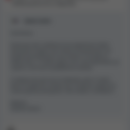
l'effettuazione di un deposito
esplorare di più. Vale sicuramente la pena di provare
questo casinò se ti piacciono i bonus che danno
davvero!
Spinia Casino
Ciao Runos,
Grazie per aver condiviso la tua esperienza! Siamo
entusiasti di sapere che il bonus di benvenuto ti ha
aiutato ad aumentare le tue vincite e ti ha dato un
solido inizio. 🎉 È bello sapere che ti stai divertendo con
i giochi e che trovi la piattaforma intuitiva.
Ci dispiace per gli errori di deposito, però: il nostro
team di supporto è sempre qui se dovesse capitare di
nuovo qualcosa del genere. Non esitate a contattarci!
Migliore,
Squadra Spinia