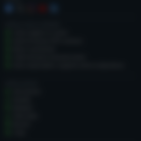
Casino Guru
Vogliamo che i giocatori comprendano il gioco
Lingua
Sito web
Assistenza clienti
Live chat
d'azzardo.
GUIDA AL GIOCO D'AZZARDO
Inglese
Come scegliere un casinò
Giochi di fortuna: RTP e varianza
Tedesco
Bonus e promozioni
Codice del gioco d’azzardo onesto
Finlandese
Gioco responsabile e supporto contro la dipendenza
Svedese
GUIDE AI GIOCHI
Norvegese
Slot machine
Roulette
Per testare l'utilità dell'assistenza clienti di questo
Blackjack
casinò, abbiamo contattato i rappresentanti del casinò
Video poker
e valutato le loro risposte. L'assistenza clienti è di
fondamentale importanza per noi, perché può essere
Baccarà
davvero utile nella risoluzione di problemi col conto di
Craps
gioco, con la registrazione su Whirlwind Slots Casino,