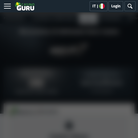
IT
|
Login
PANORAMICA
SICUREZZA E CORRETTEZZA
GIOCHI
RECENSIONI
DISCU
Recensione di Whirlwind Slots Casino
Indice di sicurezza
Feedback degli utenti
7.0
Dati insufficienti
0 recensioni
Superiore alla media
Martin D.
10/2019
Casinò chiuso