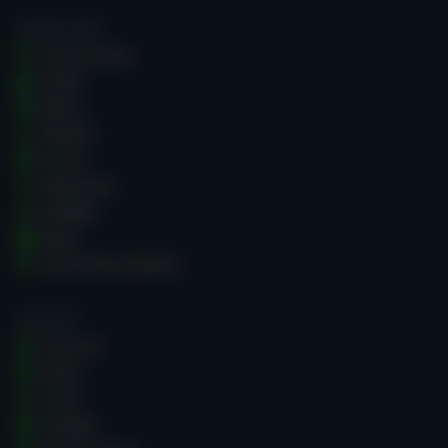
con i prelievi e con altre difficoltà potenzialmente
CASINO GURU
riscontrabili dal giocatore. A giudicare dalle risposte
Casinò online
che abbiamo ricevuto, riteniamo che l'assistenza clienti
Giochi
di Whirlwind Slots Casino sia
veloce e professionale
.
Bonus
Reclami
Slot e altri giochi di Whirlwind Slots
Forum
Casino
Recensioni
ZOOMin
Whirlwind Slots Casino dà ai giocatori la possibilità di
giocare a
News
questi tipi di giochi
: Slot machine, Roulette,
Blackjack, Video poker, Bingo, Baccarà, Gratta e vinci,
Casino Guru Awards
Sport virtuali, Altri giochi.
SU DI NOI
Il catalogo di giochi di questo casinò comprende titoli di
Su di noi
27 provider
. Ecco quali: NetEnt, Apricot (Microgaming),
Storia
Merkur Gaming, Blueprint Gaming, IGT, Evolution
Gaming, Pragmatic Play, Yggdrasil Gaming, Red Tiger
Team
Gaming, Nektan, Big Time Gaming, Scientific Games (SG
Contatti
Digital), NYX Gaming Group, Nextgen Gaming, ELK