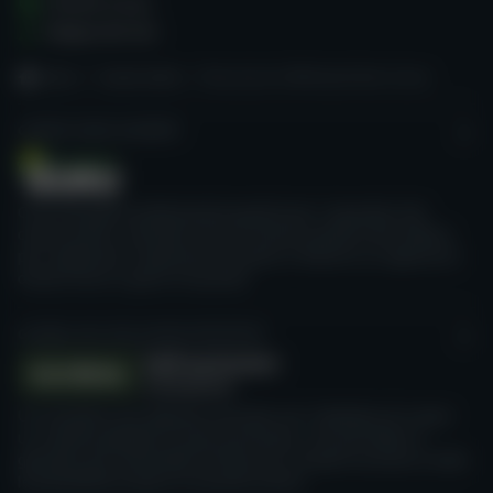
Termini d'uso
Studios, Eyecon, Lightning Box, Iron Dog Studio,
Mappa del sito
Realistic Games, Extreme Live Gaming, Felt Gaming,
Gamevy, Konami, Core Gaming, Bet Digital, Foxium,
Home
Casinò online
Recensione di Whirlwind Slots Casino
Instant Win Gaming (IWG).
CASINO GURU ACADEMY
Bonus e codici promo per Whirlwind
Slots Casino
Corsi formativi professionali gratuiti per i lavoratori dei
casinò online, orientati verso le buone pratiche del settore,
I casinò online offrono bonus per attirare e trattenere i
per migliorare l'esperienza di gioco e favorire un approccio
giocatori, come incentivo per creare un conto e
onesto verso il gioco d'azzardo.
cominciare a giocare. I tipi di bonus più diffusi sono i
bonus senza deposito (o spin gratuiti), ottenibili
GLOBAL SELF-EXCLUSION INITIATIVE
semplicemente aprendo un conto di gioco, e i bonsu
deposito, elargiti dopo aver effettuato un deposito. I
casinò offrono anche promozioni come piani fedeltà,
Un'iniziativa che abbiamo lanciato con l'obiettivo di creare
bonus di benvenuto alla registrazione e codici bonus.
un sistema globale di auto-esclusione, che permetta ai
giocatori più vulnerabili di bloccare il proprio accesso a tutte
Attualmente, nella nostra banca dati ci sono
5 bonus di
le possibilità di gioco d'azzardo online.