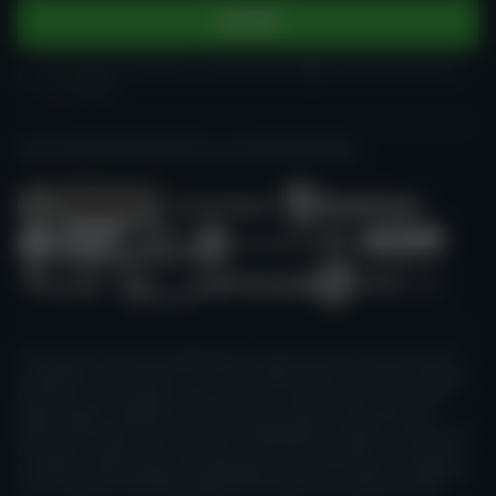
Iscriviti
Ho almeno 18 anni e, secondo la legge, posso giocare in
un casinò
GIOCA RESPONSABILMENTE E CON MODERAZIONE.
Casino.guru è una fonte indipendente di informazioni sui casinò online e
sui giochi da casinò online e non è controllato da alcun operatore di gioco
d’azzardo, né da qualsiasi altra istituzione. Tutte le nostre recensioni e
guide vengono realizzate onestamente, secondo le conoscenze e le
opinioni dei membri del nostro team indipendente di esperti. Tuttavia, tali
recensioni e guide vanno intese per solo scopo informativo e non vanno
considerate alla stregua di consigli legali. Assicurati sempre di soddisfare
tutti i requisiti previsti dalla legge prima di giocare in qualsiasi casinò.