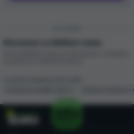
Limiti di prelievo
Limiti di vincita
EUR 7.000 al mese
Nessun limite di vincita
DISCUSSIONE
USD 7.000 al mese
Nessun limite in GBP
Discussione su WildSlots Casino
CAD 7.000 al mese
Parla di WildSlots Casino con altri giocatori: condividi la
tua opinione o chiedi informazioni.
Nota:
è possibile che non tutti i metodi di
pagamento elencati sopra siano disponibili
Le nostre recensioni di altri casinò
sia per i depositi che per i prelievi. Inoltre,
determinati metodi di pagamento potrebbero
Recensione di GoldBet Casino IT
Recensione di Betsson C
essere disponibili solo in alcuni Paesi.
Opzioni per le lingue e assistenza clienti
disponibili