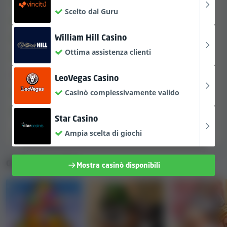
Blackjack
Video poker
Scelto dal Guru
Purtroppo, ancora non ci sono recensioni degli utenti
Bingo
Scommesse
per WildSlots Casino nella nostra banca dati. Ti
invitiamo a condividere la tua esperienza con questo
William Hill Casino
Baccarà
Giochi con jackpot
casinò, positiva o negativa che sia, sul nostro sito.
Ottima assistenza clienti
Giochi live
Poker
Craps e giochi con i dadi
Keno
Nota:
dato che non è raro che i giocatori
LeoVegas Casino
delusi lascino diverse recensioni negative per
Casinò complessivamente valido
Gratta e vinci
Scommesse di eSport
danneggiare la reputazione di un casinò, né
Giochi “crash“
che alcuni casinò pubblichino recensioni false
Star Casino
per aumentare il loro punteggio relativo al
Ampia scelta di giochi
Disponibile:
9
Non disponibile:
6
feedback degli utenti, ricorda che le
recensioni degli utenti potrebbero non
Giochi più popolari
rispecchiare fedelmente la qualità del casinò.
Mostra casinò disponibili
Ci impegniamo a filtrarle e a calcolare un
punteggio accurato relativo al feedback degli
utenti; tuttavia, per questi motivi, non
prendiamo in considerazione il feedback degli
utenti nel calcolo del nostro Indice di