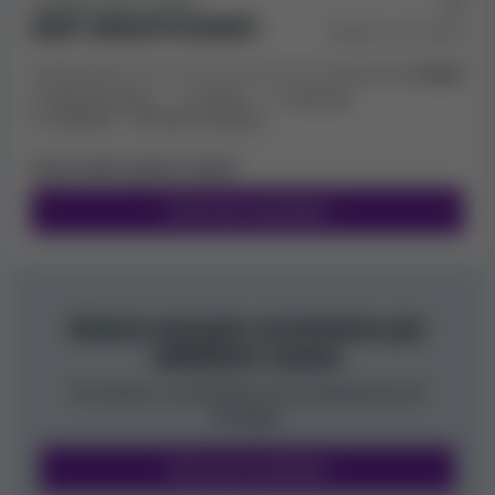
FEEDBACK DEGLI UTENTI:
Comprende: Neteller, Skrill, PaysafeCard, Payz
DATI INSUFFICIENTI
Basato su 0 utenti
(ecoPayz) , VISA, Mastercard, Euteller, eps-
Überweisung, Trustly Pay, PayPal, Nordea, Maestro,
Boleto Bancário, Online bank transfer, AstroPay, Bank
Molto positivo
Positivo
Neutrale
Negativo
Molto negativo
transfer, Skrill 1-Tap, OP-Pohjola, Klarna, PayFun,
Directa24, Jeton, PIX, MuchBetter, Aktia Bank, POP
Hai provato questo casinò?
Pankki, Handelsbanken, Alandsbanken, S-Pankki,
OmaSP, Danske Bank, Interac.
Scrivi una recensione
Molti casinò online applicano restrizioni sugli importi
che i giocatori possono vincere o prelevare. Alcuni
casinò applicano limiti di vincita o di prelievo che
Ancora nessuna recensione per
possono risultare piuttosto restrittivi ma, di solito, si
WildSlots Casino
tratta di soglie abbastanza alte da non risultare
svantaggiose per la maggior parte dei giocatori. Ecco
Sii il primo a condividere la tua esperienza nel
perché controlliamo sempre queste informazioni,
dettaglio.
quando valutiamo i casinò. Tutti i dettagli relativi alle
vincite e ai limiti di prelievo del casinò si trovano nella
Scrivi una recensione
tabella qui sotto.