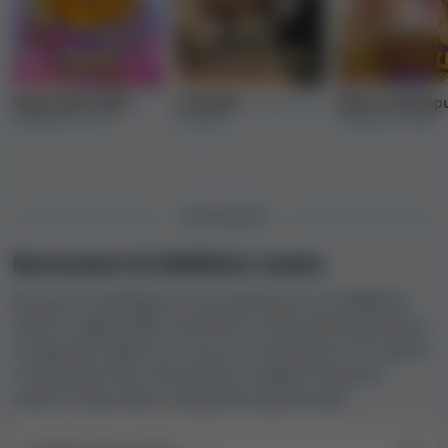
sicurezza.
Licenze e dati dell'azienda
Sugar Rush 1000
di
Le Bandit
di Hacksaw
Gates of Olymp
Pragmatic Play
Gaming
Pragmatic Play
WildSlots Casino è di proprietà di
Minotauro Media Ltd
e i suoi introiti stimati annuali sono superiori a
$1,000,000. Si tratta quindi di un casinò online di medie
dimensioni, secondo i nostri criteri di categorizzazione.
RECENSIONI
WildSlots Casino è in possesso di licenze rilasciate da
Recensioni di WildSlots Casino
enti nei seguenti Paesi o aree geografiche:
Malta
(Malta Gaming Authority),
Regno Unito
(United
Qui puoi condividere le tue esperienze con WildSlots
Kingdom Gambling Commission).
Casino. Leggi quello che hanno scritto gli altri giocatori
al riguardo, oppure scrivi la tua recensione e fa' sapere
Metodi di pagamento e limiti su vincite e
a tutti quali sono i lati positivi e negativi di questo
prelievi
casinò in base alla tua esperienza personale.
WildSlots Casino supporta
32 opzioni di pagamento
.