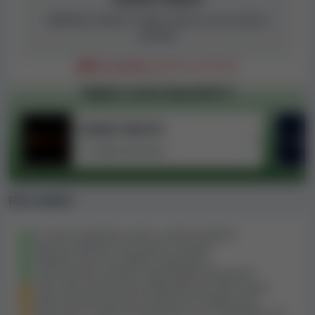
WildSlots Casino è stato chiuso e non è più in
attività.
Non accetta
giocatori dall'Italia
Migliori casinò disponibili IT
CASINO VINCITU
Scelto dal Guru
Pro e contro
Il casinò risponde a tutti i reclami pubblici
Buona selezione di provider di giochi
Popolari slot con jackpot progressivo
Varie opzioni di gioco responsabile disponibili
Non tutti i giochi sono disponibili per tutti i paesi
Basso limite mensile di prelievo ($ 7000/mese)
Non tutti i metodi di pagamento sono disponibili per