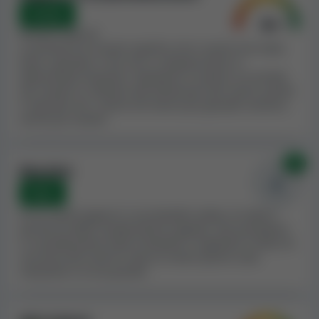
numero di reclami in relazione alle dimensioni, dato che
Ottimo
i casinò più grandi ricevono in genere più reclami,
Reclami totali:
0
poiché hanno un numero di utenti maggiore.
La presenza di reclami significa che il casinò non tratta
bene i giocatori o che non si comporta bene in
Per quanto ne sappiamo, WildSlots Casino non viene
determinate situazioni. Valutiamo il numero e la serietà
menzionato in alcuna blacklist rilevante. La presenza di
dei reclami in relazioni alle dimensioni del casinò, poiché
è naturale che i casinò che hanno più giocatori avranno
un casinò in varie blacklist, come la nostra
blacklist di
anche più reclami.
Casino Guru
, è un potenziale indice di comportamenti
scorretti nei confronti dei clienti. Raccomandiamo ai
giocatori di prendere in considerazione quste
0x
Blacklist
informazioni, al momento di scegliere un casinò in cui
None
giocare.
Se un casinò appare in una blacklist valida, di solito è
Complessivamente, in combinazione con altri fattori
perché ha delle caratteristiche negative. Noi prendiamo
che entrano in gioco nella nostra recensione, WildSlots
in considerazione tutte le blacklist e regoliamo l'Indice di
Casino ha ottenuto un
Indice di sicurezza Alto, pari a
sicurezza del casinò in base al nostro parere sulla
situazione e la sua gravità.
8.0
. Questo casinò può essere considerato un'opzione
raccomandabile per la maggior parte dei giocatori,
dato che mostra un comportamento corretto e onesto.