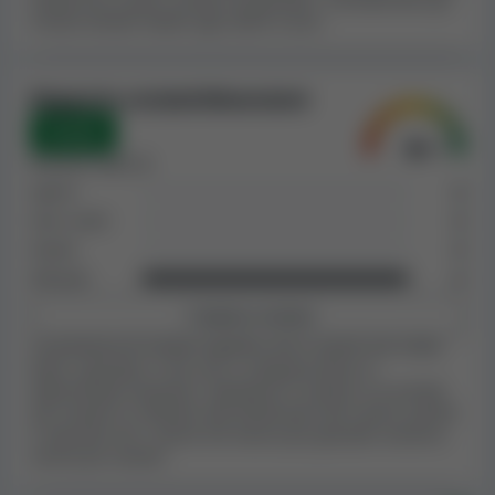
che entrano in gioco nella nostra recensione, Win2day
introiti stimati relativi agli ultimi 4 anni.
Casino ha ottenuto un
Indice di sicurezza Molto alto,
pari a 9.8
. Per questo è un'ottima scelta per la maggior
parte dei giocatori che cercano un casinò online che
Rapporto reclami/dimensioni
crei un ambiente di gioco sicuro per i propri clienti.
Ottimo
Reclami totali:
6
Termini e condizioni di Win2day Casino
Aperti
0
Non risolti
0
Quando esaminiamo i casinò online per valutarli,
analizziamo meticolosamente i Termini e condizioni
Risolti
0
di ogni casinò, allo scopo di valutarne il
Rifiutati
6
comportamento
. Nei T&C di molti casinò, individuiamo
Esplora reclami
delle clausole che riteniamo ingiuste o apertamente
La presenza di reclami significa che il casinò non tratta
penalizzanti: in certi casi, danno al casinò la possibilità
bene i giocatori o che non si comporta bene in
di giustificare la mancata corresponsione delle vincite ai
determinate situazioni. Valutiamo il numero e la serietà
giocatori.
dei reclami in relazioni alle dimensioni del casinò, poiché
è naturale che i casinò che hanno più giocatori avranno
Nel corso della nostra procedura di revisione, non
anche più reclami.
abbiamo trovato regole ingiuste nei Termini e