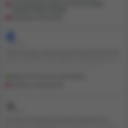
A TOP WIN NON CREDO CHE SIA POSSIBILE
VINCERE GRANDI SOMME
FUNZIONE CHAT KEONE
• 2 ANNI FA
Gioco in questo casinò ormai da 19 anni. Non ho mai
avuto un prelievo. Ogni deposito risulta vuoto. Lo so,
è colpa mia, ma penso sempre che un giorno
funzionerà. E io, lo stupido che sono, la penso ancora
pagina ok e funziona velocemente
così dopo 19 anni.
chattare un'imposizione
È davvero un casinò che accetta solo soldi. In realtà
non c'è chat. Se ne ricevi uno, riceverai un'e-mail
dopo alcuni giorni.
sì, da quando hai venduto l'anima alla Polonia, tutto è
• 2 ANNI FA
peggiorato. Non consiglierei nulla qui tranne giocare
Ho avuto un'esperienza davvero spiacevole con
alla lotteria
Win2day, principalmente a causa del loro supporto