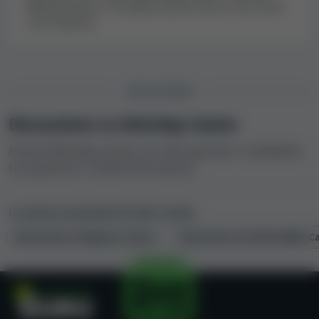
divertimento. L'ho detto anche a loro, ma a loro
non importa
DISCUSSIONE
Discussione su Win2day Casino
Parla di Win2day Casino con altri giocatori: condividi la
tua opinione o chiedi informazioni.
Le nostre recensioni di altri casinò
Recensione di Bgame Casino
Recensione di AdmiralBet C