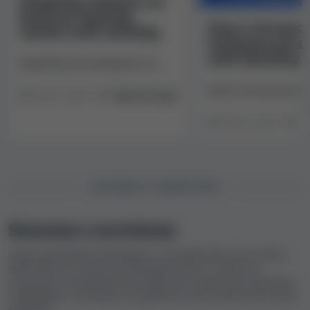
RubyPlay embarks on
sicurezza di Win2day Casino
Austrian iGaming
Play'n GO bolst
market with win2day
Calcoliamo l'Indice di sicurezza di un casinò secondo
European pres
un'elaborata formula che prende in considerazione
with Win2Day
RubyPlay has embarked on a
una gran quantità di dati
che abbiamo raccolto e
new market in Europe with a
valutato nella nostra recensione. Per esempio: introiti
Play'n GO announce
win2day launch in Austria.
3 min. read
Mostra di più
stimati del casinò, reclami dei giocatori, T&C, blacklist e
agreement with Win2
così via.
Austrian state lotter
3 min. read
M
Per la nostra recensione, abbiamo analizzato
meticolosamente i Termini e condizioni di Win2day
Casino.
Per quanto ne sappiamo, non sono presenti
SICUREZZA E CORRETTEZZA
regole o clausole che potrebbero essere considerate
ingiuste o svantaggiose.
Questo è un ottimo segno,
poiché regole del genere potrebbero potenzialmente
Sicurezza e correttezza
essere utilizzate contro i giocatori per giustificare una
Scopri quali fattori prendiamo in considerazione nel calcolo
mancata corresponsione delle vincite.
dell'Indice di sicurezza di Win2day Casino. L'Indice di
sicurezza è il parametro principale che usiamo per esprimere
Win2day Casino è un
casinò online molto grande
, in
l'affidabilità, correttezza e qualità dei casinò online del nostro
base alle nostre stime o informazioni raccolte. In
database.