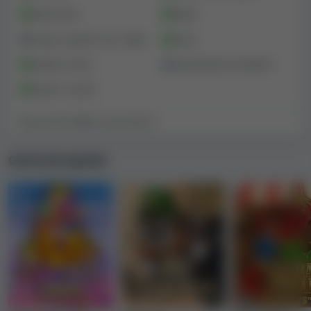
Bundesministerium für Finanzen
Win2day Casino
.
Giochi live
Poker
Limite di vincite e di prelievo; opzioni di
Craps e giochi con i dadi
Keno
pagamento
Gratta e vinci
Scommesse di eSport
Win2day Casino accetta depositi tramite
8 metodi di
Giochi “crash“
pagamento
. Comprende: Mastercard, VISA, PayPal,
eps-Überweisung, Diners Club, PaySafe, ApplePay,
Disponibile:
13
Non disponibile:
2
Google Pay.
Giochi più popolari
Molti casinò online applicano restrizioni sugli importi
che i giocatori possono vincere o prelevare. Alcuni
casinò applicano limiti di vincita o di prelievo che
possono risultare piuttosto restrittivi ma, di solito, si
tratta di soglie abbastanza alte da non risultare
svantaggiose per la maggior parte dei giocatori. Ecco
perché controlliamo sempre queste informazioni,
quando valutiamo i casinò. Tutti i dettagli relativi alle
vincite e ai limiti di prelievo del casinò si trovano nella