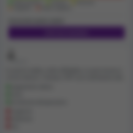
Molto positivo
Positivo
Neutrale
Negativo
Molto negativo
Hai provato questo casinò?
Scrivi una recensione
• 10 MESI FA
Il casinò è valido, molto affidabile, e si può vincere e
vincere denaro. Tuttavia, l'RTP non è altrettanto alto.
pagamento veloce
serio
protezione del giocatore
supporto
selezione
rtp