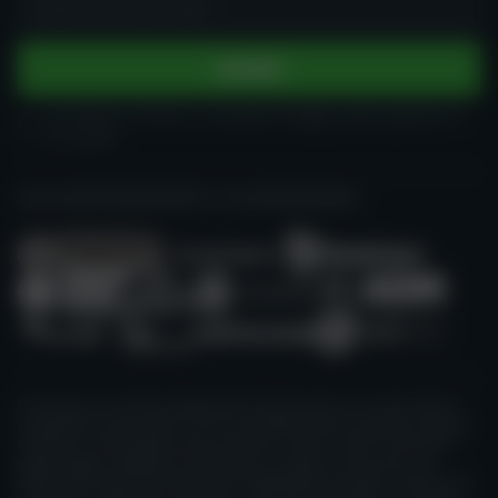
Inserisci la tua email
Iscriviti
Ho almeno 18 anni e, secondo la legge, posso giocare in
un casinò
GIOCA RESPONSABILMENTE E CON MODERAZIONE.
Casino.guru è una fonte indipendente di informazioni sui casinò online e
sui giochi da casinò online e non è controllato da alcun operatore di gioco
d’azzardo, né da qualsiasi altra istituzione. Tutte le nostre recensioni e
guide vengono realizzate onestamente, secondo le conoscenze e le
opinioni dei membri del nostro team indipendente di esperti. Tuttavia, tali