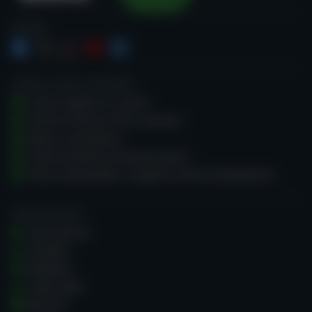
Casino Guru
SEGUICI
Vogliamo che i giocatori comprendano il gioco
d'azzardo.
GUIDA AL GIOCO D'AZZARDO
Come scegliere un casinò
Giochi di fortuna: RTP e varianza
Bonus e promozioni
Codice del gioco d’azzardo onesto
Gioco responsabile e supporto contro la dipendenza
GUIDE AI GIOCHI
Slot machine
Roulette
Blackjack
Video poker
Baccarà