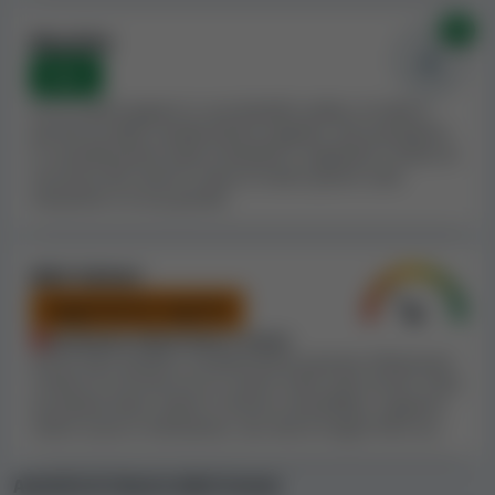
condizioni di Win2day Casino
.
0x
Blacklist
Reclami dei giocatori relativi a Win2day
None
Casino
Se un casinò appare in una blacklist valida, di solito è
perché ha delle caratteristiche negative. Noi prendiamo
I reclami dei giocatori hanno un ruolo importante nella
in considerazione tutte le blacklist e regoliamo l'Indice di
nostra metodologia di recensione dei casinò, perché ci
sicurezza del casinò in base al nostro parere sulla
situazione e la sua gravità.
danno
importanti informazioni sui problemi
riscontrati dai giocatori e sul modo in cui i casinò li
gestiscono
. Prendiamo in considerazione tutti i reclami
Altri fattori
inviati tramite il nostro
Centro risoluzione reclami
,
insieme a quelli provenienti da altre fonti, quando
Leggermente negativi
esaminiamo la sicurezza e la correttezza di un casinò.
Assistenza clienti lenta o scarsa
Anche altre qualità e caratteristiche possono influenzare
Non abbiamo trovato
alcun reclamo significativo
su
l'Indice di sicurezza di un casinò: limiti sulle vincite, limiti
questo casinò.
di prelievo bassi, giochi o licenze contraffatte, supporto
clienti scarso o inesistente, una rete di negozi fisici ecc.
Feedback degli utenti e recensioni per
Autorità di rilascio delle licenze