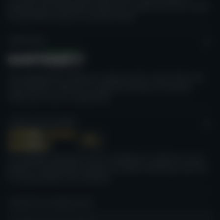
giocatori più vulnerabili di bloccare il proprio accesso a tutte
le possibilità di gioco d'azzardo online.
GAMTEGRITY
Una piattaforma creata per mostrare tutti i nostri sforzi nel
concretizzare l'idea di un'industria del gioco d'azzardo
online più sicura e trasparente.
CASINO GURU AWARDS
Un progetto ambizioso che ha l'obiettivo di celebrare le più
grandi e responsabili aziende nel settore iGaming e dar loro
il riconoscimento che meritano.
ISCRIVITI ALLA NEWSLETTER