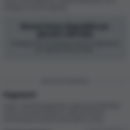
i bonus senza deposito e quelli di benvenuto che si
tabella qui sotto, trovi una panoramica delle opzioni
ottengono al primo deposito.
offerte a Win2day Casino relativamente alle lingue.
Lingua
Sito web
Assistenza clienti
Live chat
Nessun bonus disponibile per
giocatori dall'Italia
Inglese
Purtroppo, pare che Win2day Casino non abbia bonus
per i giocatori del tuo Paese.
Tedesco
Durante i nostri test, contattiamo sempre l'assistenza
clienti e testiamo le loro risposte per valutarne utilità e
professionalità. Per noi l'assistenza clienti è un servizio
METODI DI PAGAMENTO
importante, poiché il suo scopo è quello di risolvere gli
eventuali problemi relativi alla registrazione su Win2day
Pagamenti
Casino, alla gestione del conto di gioco, alla procedura
di prelievo ecc. In base alle risposte che abbiamo
Scopri i metodi di pagamento supportati da Win2day
ricevuto durante la fase di test, potremmo dire che
Casino, oltre alle limitazioni e alle commissioni
Win2day Casino ha un'
assistenza clienti nella media
associate alle transazioni verso/dal tuo conto.