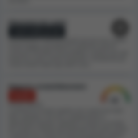
Casino.
Non abbiamo trovato regole o clausole che
più basso.
consideriamo ingiuste o svantaggiose.
Questo è un
segnale positivo, poiché regole del genere potrebbero
Dimensioni del casinò
essere sfruttate per evitare di corrispondere le vincite
ai giocatori.
Casinò medio-piccolo
Generalmente i casinò più grandi sono più sicuri, poiché
In base alle nostre stime o dati raccolti, WinTingo
introiti maggiori permettono di rimborsare anche le
Casino è un
casinò online medio-piccolo
. In rapporto
vincite più consistenti senza problemi, e poiché sono stati
alle sue dimensioni, i
reclami ricevuti mostrano un
testati da un gran numero di giocatori. Consideriamo gli
valore complessivo molto alto di vincite disputate
.
introiti stimati relativi agli ultimi 4 anni.
Prendiamo in considerazione sia le dimensioni del
casinò che il numero di reclami dei giocatori, nonché il
Rapporto reclami/dimensioni
modo in cui questi elementi si intrecciano tra loro: i
casinò più grandi tendono a ricevere più reclami, per
Pessimo
via del più alto numero di giocatori.
Reclami totali:
0
La presenza di reclami significa che il casinò non tratta
Per quanto ne sappiamo, WinTingo Casino non risulta
bene i giocatori o che non si comporta bene in
in nessuna significativa blacklist di casinò. Se un casinò
determinate situazioni. Valutiamo il numero e la serietà
appare su una blacklist, come la nostra
blacklist di
dei reclami in relazioni alle dimensioni del casinò, poiché
è naturale che i casinò che hanno più giocatori avranno
Casino Guru
, può voler dire che si è comportato in