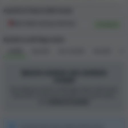
delle clausole che riteniamo ingiuste o apertamente
Autorità di rilascio delle licenze
penalizzanti: in certi casi, danno al casinò la possibilità
di giustificare la mancata corresponsione delle vincite ai
Malta (Malta Gaming Authority)
Verificata
giocatori.
Nel corso della nostra procedura di revisione, non
Reclami su WinTingo Casino
abbiamo trovato regole ingiuste nei Termini e
Tutti
(0)
Aperti
(0)
Non risolti
(0)
Risolti
(0)
Rifi
condizioni di WinTingo Casino
.
WinTingo Casino reclami dei giocatori
Questa sezione non contiene
reclami
I reclami dei giocatori hanno un ruolo importante nella
nostra metodologia di recensione dei casinò, perché ci
Non abbiamo reclami su WinTingo Casino nella nostra
danno
importanti informazioni sui problemi
banca dati. Se hai avuto problemi con questi casinò,
riscontrati dai giocatori e sul modo in cui i casinò li
puoi
inviare un reclamo
.
gestiscono
. Prendiamo in considerazione tutti i reclami
inviati tramite il nostro
Centro risoluzione reclami
,
insieme a quelli provenienti da altre fonti, quando
Il calcolo del nostro Indice di Sicurezza