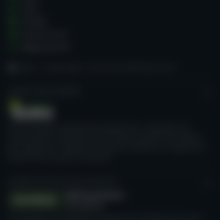
Studios (ALL41).
Team
Contatti
Bonus e codici offerti da WinTingo
Termini d'uso
Casino
Mappa del sito
I casinò online offrono bonus per attirare e trattenere i
Home
Casinò online
Recensione di WinTingo Casino
giocatori, come incentivo per creare un conto e
cominciare a giocare. I tipi di bonus più diffusi sono i
CASINO GURU ACADEMY
bonus senza deposito (o spin gratuiti), ottenibili
semplicemente aprendo un conto di gioco, e i bonsu
deposito, elargiti dopo aver effettuato un deposito. I
Corsi formativi professionali gratuiti per i lavoratori dei
casinò offrono anche promozioni come piani fedeltà,
casinò online, orientati verso le buone pratiche del settore,
per migliorare l'esperienza di gioco e favorire un approccio
bonus di benvenuto alla registrazione e codici bonus.
onesto verso il gioco d'azzardo.
Attualmente, nella nostra banca dati ci sono
3 bonus di
WinTingo Casino
, tra cui:
GLOBAL SELF-EXCLUSION INITIATIVE
100% fino a 400 €
100% fino a 200 €
Un'iniziativa che abbiamo lanciato con l'obiettivo di creare