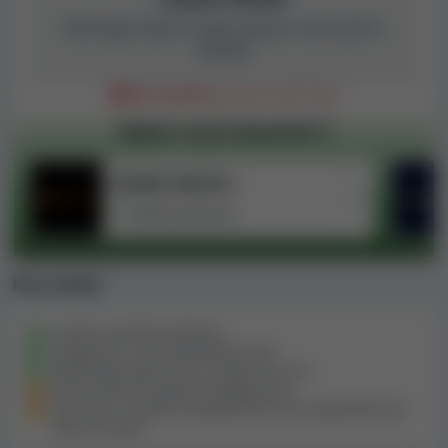
WinTingo Casino è stato chiuso e non è più in
attività.
Non accetta
giocatori dall'Italia
Migliori casinò disponibili IT
CASINO VINCITU
Scelto dal Guru
Pro e contro
Limite di prelievo elevato
Supporto in chat disponibile 24/7
Disponibili giochi con croupier da vivo
Poca scelta di metodi di pagamento
Non tutti i metodi di pagamento sono disponibili per
tutte le valute