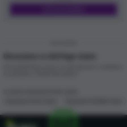
Scrivi una recensione
Nota:
è possibile che alcuni dei metodi di
pagamento citati non siano disponibili sia per
i depositi che per i prelievi. Inoltre, la
disponibilità di determinati metodi di
pagamento può variare in base al Paese.
DISCUSSIONE
Discussione su WinTingo Casino
Opzioni sulle lingue e sull'assistenza
Parla di WinTingo Casino con altri giocatori: condividi la
clienti
tua opinione o chiedi informazioni.
Per recensire i casinò online, i membri del nostro team
dedicato raccolgono informazioni sull'assistenza e sulle
Le nostre recensioni di altri casinò
lingua disponibili. Le lingue e le opzioni di assistenza
Recensione di Star Casino
Recensione di WinBet Casino
clienti disponibili su WinTingo Casino sono mostrate
nella tabella qui sotto.
Lingua
Sito web
Assistenza clienti
Live chat