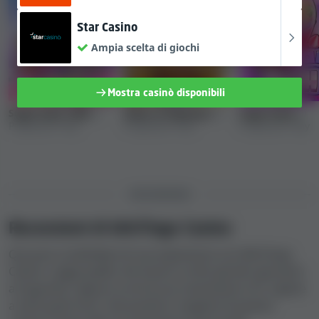
Informazioni aziendali e licenze di
Star Casino
WinTingo Casino
Ampia scelta di giochi
WinTingo Casino è di proprietà di
Digimedia Ltd.
ed ha
Mostra casinò disponibili
degli introiti annuali stimati maggiori di $1,000,000. Per
questo, in base alla nostra scala, si tratta di un casinò di
Sugar Rush 1000
di
Gates of Olympus
di
Sugar Rush
di
Pragmatic Play
Pragmatic Play
Pragmatic Play
dimensioni più ridotte.
WinTingo Casino ha una licenza
WinTingo Casino
,
rilasciata da
Malta Gaming Authority
.
RECENSIONI
Limiti di prelievo, limiti sulle vincite e
Recensioni di WinTingo Casino
opzioni relative ai metodi di pagamento
Qui puoi condividere le tue esperienze con WinTingo
WinTingo Casino supporta
21 metodi di pagamento
.
Casino. Leggi quello che hanno scritto gli altri giocatori
Comprende: Neteller, Skrill, PaysafeCard, Payz
al riguardo, oppure scrivi la tua recensione e fa' sapere
(ecoPayz) , VISA, Mastercard, VISA Debit, Maestro,
a tutti quali sono i lati positivi e negativi di questo
Neosurf, Zimpler, idebit, Bank transfer, Flexepin, Skrill 1-