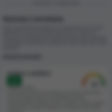
SICUREZZA E CORRETTEZZA
motivo, potrebbe non essere la scelta migliore per la
maggior parte dei giocatori, in termini di correttezza e
sicurezza. Leggi la nostra recensione di WinTingo
Sicurezza e correttezza
Casino per avere maggiori informazioni su questo
Scopri quali fattori prendiamo in considerazione nel calcolo
casinò e decidere se fa per te.
dell'Indice di sicurezza di WinTingo Casino. L'Indice di
sicurezza è il parametro principale che usiamo per esprimere
Indice di sicurezza di WinTingo Casino: è
l'affidabilità, correttezza e qualità dei casinò online del nostro
database.
sicuro e onesto?
Parametri principali
Calcoliamo l'Indice di sicurezza di un casinò secondo
un'elaborata formula che prende in considerazione
una gran quantità di dati
che abbiamo raccolto e
Termini e condizioni
valutato nella nostra recensione. Per esempio: introiti
Equi
stimati del casinò, reclami dei giocatori, T&C, blacklist e
Problemi trovati:
così via.
Analizziamo i termini e condizioni di ciascun casinò alla
ricerca di regole inique che potrebbero essere
Per la nostra recensione, abbiamo analizzato
potenzialmente utilizzate contro i giocatori. Ogni clausola
meticolosamente i Termini e condizioni di WinTingo
considerata scorretta risulterà in un Indice di sicurezza