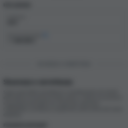
reclami dei giocatori, i limiti, l'assistenza clienti e altri
Info azienda
elementi chiave, il nostro team preposto alle recensioni
Fondazione
ha classificato il livello di sicurezza e correttezza del
2014
casinò,
categorizzandolo come legale e sicuro, una
potenziale truffa o una via di mezzo
.
Introiti annuali stimati
> 1.000.000 €
L'Indice di sicurezza del casinò è stato calcolato tramite
la valutazione di queste informazioni. Si tratta di un
punteggio che indica la sicurezza e la correttezza dei
casinò online, Più è alto l'Indice di sicurezza, minori
SICUREZZA E CORRETTEZZA
sono le probabilità di riscontrare problemi durante il
gioco o di diminuire la cifra prelevabile.
Yebo Casino ha
Sicurezza e correttezza
totalizzato un Indice di sicurezza Inferiore alla
media, pari a 5.6
: ecco perché si tratta di un'opzione
Scopri quali fattori prendiamo in considerazione nel calcolo
dell'Indice di sicurezza di Yebo Casino. L'Indice di sicurezza è
non ottimale, per la maggior parte dei giocatori, in
il parametro principale che usiamo per esprimere
termini di correttezza e sicurezza. Continua a leggere la
l'affidabilità, correttezza e qualità dei casinò online del nostro
nostra recensione di Yebo Casino per conoscere meglio
database.
questo casinò e decidere se fa al caso tuo.
Parametri principali