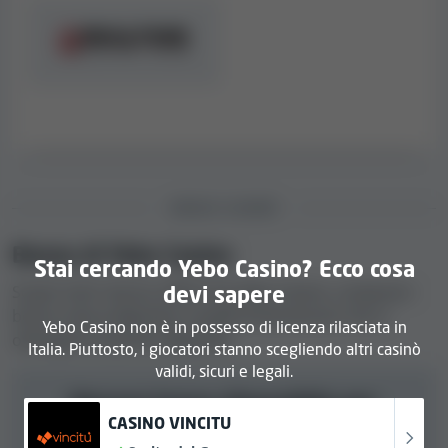
perché controlliamo sempre queste informazioni,
quando valutiamo i casinò. Tutti i dettagli relativi alle
vincite e ai limiti di prelievo del casinò si trovano nella
tabella qui sotto.
Limiti di prelievo
Limiti di
vincita
ZAR 50.000 alla settimana
Nessun limite di
vincita
BONUS CASINÒ
ZAR 200.000 al mese
Bonus di Yebo Casino
I limtii di prelievo si applicano anche alle vincite coi
Stai cercando Yebo Casino? Ecco cosa
jackpot progressivi!
devi sapere
Scopri tutti i bonus offerti da Yebo Casino, compresi i
bonus senza deposito e quelli di benvenuto che si
Yebo Casino non è in possesso di licenza rilasciata in
Nota:
è probabile che non tutti i metodi di
ottengono al primo deposito.
Italia. Piuttosto, i giocatori stanno scegliendo altri casinò
pagamento elencati sopra siano disponibili
validi, sicuri e legali.
sia per i depositi che per i prelievi. Inoltre,
Nessun bonus disponibile per
alcune opzioni di pagamento potrebbero
CASINO VINCITU
giocatori dall'Italia
essere disponibili solo in alcuni Paesi.