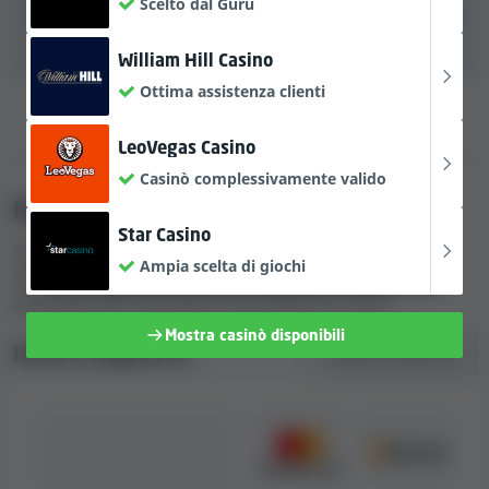
Scelto dal Guru
Purtroppo, pare che Yebo Casino non abbia bonus per
i giocatori del tuo Paese.
Opzioni per le lingue e assistenza clienti
William Hill Casino
disponibili
Ottima assistenza clienti
Come parte della nostra procedura di recensione dei
LeoVegas Casino
casinò, il nostro team di esperti raccoglie dati sulle
METODI DI PAGAMENTO
Casinò complessivamente valido
opzioni di assistenza clienti e lingue disponibili. Nella
Pagamenti
tabella qui sotto, trovi una panoramica delle opzioni
Star Casino
offerte a Yebo Casino relativamente alle lingue.
Scopri i metodi di pagamento supportati da Yebo
Ampia scelta di giochi
Casino, oltre alle limitazioni e alle commissioni
Lingua
Sito web
Assistenza clienti
Live chat
associate alle transazioni verso/dal tuo conto.
24/7
Mostra casinò disponibili
Inglese
Metodi di pagamento
Mostra tutto
(10)
Durante i nostri test, contattiamo sempre l'assistenza
clienti e testiamo le loro risposte per valutarne utilità e
professionalità. Per noi l'assistenza clienti è un servizio
importante, poiché il suo scopo è quello di risolvere gli