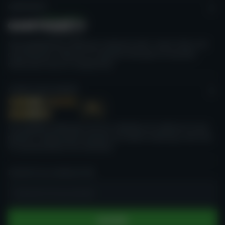
GAMTEGRITY
Una piattaforma creata per mostrare tutti i nostri sforzi nel
concretizzare l'idea di un'industria del gioco d'azzardo
online più sicura e trasparente.
CASINO GURU AWARDS
Un progetto ambizioso che ha l'obiettivo di celebrare le più
grandi e responsabili aziende nel settore iGaming e dar loro
il riconoscimento che meritano.
ISCRIVITI ALLA NEWSLETTER
Inserisci la tua email
Iscriviti