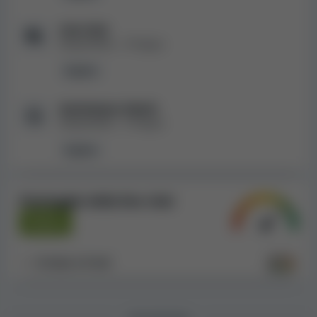
Live chat
Disponibile...
1
lingua
Inglese
Assistenza clienti:
Disponibile...
1
lingua
Inglese
Punteggio della live chat
Buono
In base a
8
test