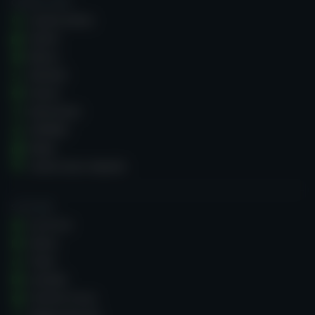
CASINO GURU
Casinò online
Giochi
Bonus
Reclami
Forum
Recensioni
ZOOMin
News
Casino Guru Awards
SU DI NOI
Su di noi
Storia
Team
Contatti
Termini d'uso