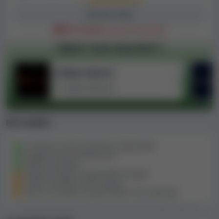
Sito del casinò
Non accetta
giocatori dall'Italia
Migliori casinò disponibili IT
CASINO VINCITU
Scelto dal Guru
Pro e contro
Assistenza clienti telefonica disponibile
Supporto alla clientela 24/7
Bitcoin accettato
Opzioni di gioco responsabili limitate
Scelta ristretta di tipi di gioco
Solo un provider di giochi (Real Time Gaming)