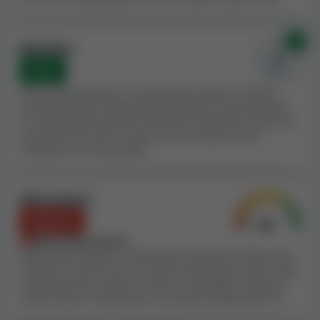
Considerati tutti i fattori nella nostra recensione, Yebo
Casino ha totalizzato un
Indice di sicurezza pari a 5.6,
che è di valore Inferiore alla media.
. Per chi è alla
0x
Blacklist
ricerca di un casinò online che metta al primo posto la
correttezza nell'esperienza di gioco che offre, questo
None
casinò non è un'opzione valida.
Se un casinò appare in una blacklist valida, di solito è
perché ha delle caratteristiche negative. Noi prendiamo
in considerazione tutte le blacklist e regoliamo l'Indice di
Nota:
per quanto ne sappiamo, Yebo Casino è
sicurezza del casinò in base al nostro parere sulla
collegato ad altri 25 casinò. Dato il
situazione e la sua gravità.
collegamento tra questi casinò, abbiamo
incluso le caratteristiche dei casinò correlati
nel calcolo dell'Indice di sicurezza di Yebo
Altri fattori
Casino.
Negativi
Opera senza licenza
Anche altre qualità e caratteristiche possono influenzare
Termini e condizioni di Yebo Casino
l'Indice di sicurezza di un casinò: limiti sulle vincite, limiti
di prelievo bassi, giochi o licenze contraffatte, supporto
Per recensire i casinò online,
leggiamo attentamente i
clienti scarso o inesistente, una rete di negozi fisici ecc.
Termini e condizioni di ciascun casinò e ne