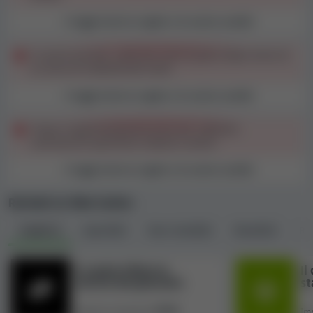
La nostra valutazione dei casinò si basa enormemente
Leggi tutta la regola e la nostra analisi
sui reclami dei giocatori, poiché offrono
importanti
informazioni sui problemi riscontrati dai giocatori e
Il casinò annulla i saldi dei conti di gioco dopo meno di
sul modo in cui i casinò si impegnano a risolvere le
un anno di inattività del conto
situazioni
. Calcolando l'Indice di sicurezza di ogni
Leggi tutta la regola e la nostra analisi
casinò, prendiamo in considerazione tutti i reclami che
riceviamo al nostro
Centro di risoluzione reclami
Tempi irragionevolmente brevi per sollevare
insieme ai reclami che troviamo altrove.
controversie specifiche relative a eventi
Al momento abbiamo
2 reclami riguardanti
Leggi tutta la regola e la nostra analisi
direttamente questo casinò
nel nostro database,
insieme a
305 reclami relativi ad altri casinò collegati
.
Reclami su Yebo Casino
A causa di questi reclami, abbiamo dato a questo casinò
1.920 punti di penalità totali
, di cui
1.920
provengono
Tutti
(11)
Aperti
(0)
Non risolti
(0)
Risolti
(3)
Rif
dai casinò collegati. Puoi trovare altre informazioni sui
reclami e sui punti di penalità alla sezione "Spiegazioni
Il casinò rifiuta le
Il
sull'Indice di sicurezza".
vincite dei giocatori.
st
sp
R130
Importo contestato:
Imp