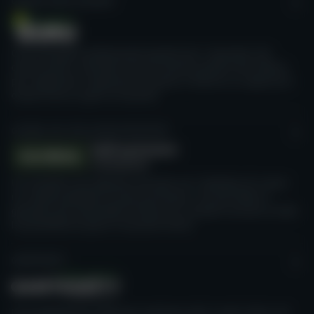
CASINO GURU ACADEMY
Corsi formativi professionali gratuiti per i lavoratori dei
casinò online, orientati verso le buone pratiche del settore,
per migliorare l'esperienza di gioco e favorire un approccio
onesto verso il gioco d'azzardo.
GLOBAL SELF-EXCLUSION INITIATIVE
Un'iniziativa che abbiamo lanciato con l'obiettivo di creare
un sistema globale di auto-esclusione, che permetta ai
giocatori più vulnerabili di bloccare il proprio accesso a tutte
le possibilità di gioco d'azzardo online.
GAMTEGRITY
Una piattaforma creata per mostrare tutti i nostri sforzi nel