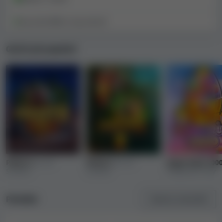
Nota:
Adjarabet Casino è correlato a dei
luoghi di gioco fisici. Giudicando solo in base
Disponibile:
9
Non disponibile:
6
alla piattaforma online, il casinò avrebbe
un'Indice di sicurezza più basso; tuttavia, per
Giochi più popolari
via della presenza di sedi fisiche e
dell'affidabilità che esse apportano al casinò
online, il suo Indice di sicurezza è stato
incrementato.
Informazioni sui metodi di pagamento e
sui limiti sulle vincite e sui prelievi
Adjarabet Casino accetta
6 opzioni di pagamento
.
Pirots 3
di ELK
Pirots 2
di ELK
Sugar Rush 100
Studios
Studios
Pragmatic Play
Comprende: Telcell, easywallet, Idram, Evocabank, ArCa,
ConverseBank.
Provider
Mostra tutto
(45)
Molti casinò online impongono chiari limiti sugli importi
che i giocatori possono vincere o prelevare. In varie