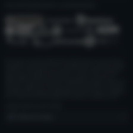
GIOCA RESPONSABILMENTE E CON MODERAZIONE.
Casino.guru è una fonte indipendente di informazioni sui casinò online e
sui giochi da casinò online e non è controllato da alcun operatore di gioco
d’azzardo, né da qualsiasi altra istituzione. Tutte le nostre recensioni e
guide vengono realizzate onestamente, secondo le conoscenze e le
opinioni dei membri del nostro team indipendente di esperti. Tuttavia, tali
recensioni e guide vanno intese per solo scopo informativo e non vanno
considerate alla stregua di consigli legali. Assicurati sempre di soddisfare
tutti i requisiti previsti dalla legge prima di giocare in qualsiasi casinò.
CASINO GURU IN ALTRE LINGUE
Seleziona lingua