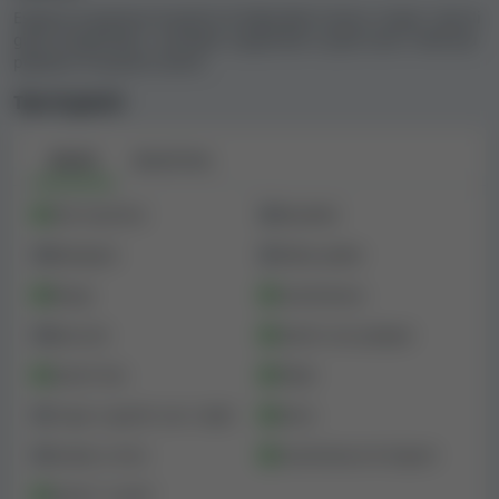
reputazione di un casinò. Facciamo del nostro
Esplora la gamma di giochi di Adjarabet Casino. Scopri i tipi di
meglio per filtrarle e calcolare un punteggio
giochi disponibili, i provider supportati e quali sono i titoli più
popolari di questo casinò.
accurato relativo al feedback degli utenti.
Tuttavia, per sicurezza non includiamo il
Tipi di giochi
feedback degli utenti nel calcolo del nostro
Indice di sicurezza.
Giochi
Giochi live
Slot machine
Roulette
Informazioni aziendali e licenze di
Adjarabet Casino
Blackjack
Video poker
Bingo
Scommesse
Adjarabet Casino è di proprietà di
Cabarco LLC
e i suoi
introiti stimati annuali sono superiori a $100,000,000.
Baccarà
Giochi con jackpot
Per questo, in base alla nostra scala, si tratta di un
Giochi live
Poker
casinò online molto grande.
Craps e giochi con i dadi
Keno
Adjarabet Casino ha una o più licenze rilasciate da enti
regolatori
Adjarabet Casino
.
Gratta e vinci
Scommesse di eSport
Giochi “crash“