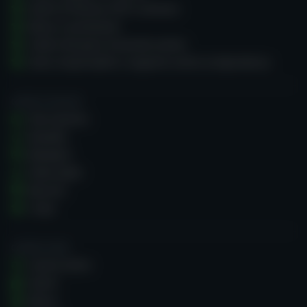
Giochi di fortuna: RTP e varianza
Bonus e promozioni
Codice del gioco d’azzardo onesto
Gioco responsabile e supporto contro la dipendenza
GUIDE AI GIOCHI
Slot machine
Roulette
Blackjack
Video poker
Baccarà
Craps
CASINO GURU
Casinò online
Giochi
Bonus