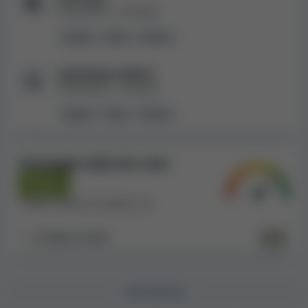
consigliamo di non giocare in questo casinò.
Disponibile...
3
lingue
Inglese
Russo
Armeno
Bonus e codici promo per Adjarabet
Casino
Assistenza clienti:
Disponibile...
3
lingue
I casinò online offrono incentivi sotto forma di bonus
per incoraggiare i giocatori nuovi ad aprire un conto e
Inglese
Russo
Armeno
quelli già esistenti a continuare a giocare. I bonus
deposito e senza deposito sono le categorie più
comuni. Mentre i bonus deposito vengono elargiti solo
Punteggio della live chat
se il giocatore effettua un deposito, i bonus senza
Buono
deposito o spin gratuiti vengono dati ai giocatori senza
Tempo medio di risposta: 2m
bisogno di versare. Tuttavia, tra le promozioni offerte
dai casinò è possibile trovare anche altri codici bonus,
In base a
6
test
bonus di benvenuto alla registrazione e programmi
fedeltà.
Purtroppo, al momento non abbiamo bonus di
RECENSIONI
Adjarabet Casino nella nostra banca dati.