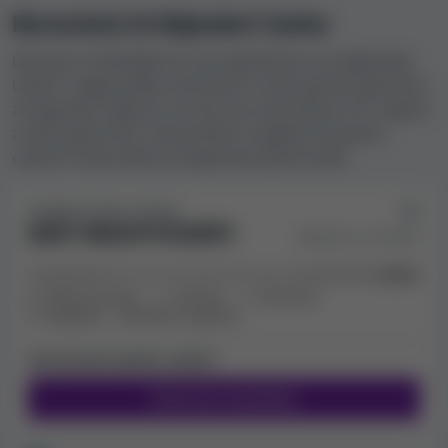
Recensioni di Adjarabet Casino
Alcune offerte potrebbero essere fruibili solo per
giocatori di determinate aree geografiche. Per sapere
Qui puoi condividere le tue esperienze con Adjarabet
quali bonus puoi richiedere, consulta la sezione
Casino. Leggi quello che hanno scritto gli altri giocatori
'
Bonus
' di questa recensione.
al riguardo, oppure scrivi la tua recensione e fa' sapere
a tutti quali sono i lati positivi e negativi di questo
casinò in base alla tua esperienza personale.
FEEDBACK DEGLI UTENTI:
DATI INSUFFICIENTI
Basato su 4 utenti
Molto positivo
Positivo
Neutrale
Negativo
Molto negativo
Hai provato questo casinò?
Scrivi una recensione