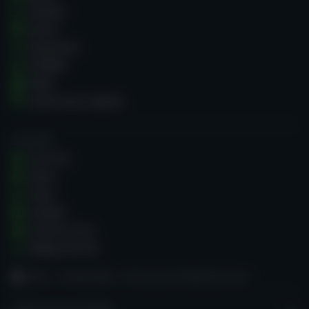
Reclami
Forum
Recensioni
ZOOMin
News
Casino Guru Awards
SU DI NOI
Su di noi
Storia
Team
Contatti
Termini d'uso
Mappa del sito
Home
Casinò online
Recensione di Adjarabet Casino