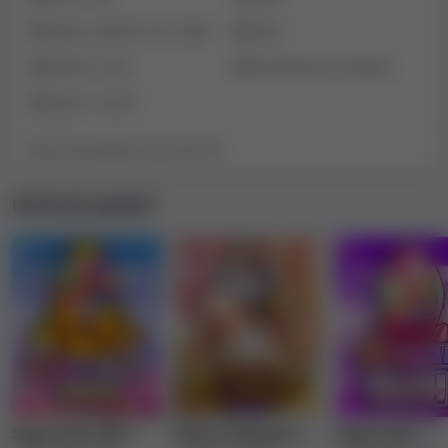
casinò. Sebbene facciamo del nostro meglio
Craps e giochi con i dadi
Keno
per filtrarle e calcolare un punteggio relativo
al feedback degli utenti imparziale,
Gratta e vinci
Scommesse di eSport
preferiamo non includere le recensioni degli
Giochi “crash“
utenti nel calcolo del nostro Indice di
sicurezza.
Disponibile:
3
Non disponibile:
12
Informazioni aziendali e licenze di
Giochi più popolari
Admiral Casino
Admiral Casino è di proprietà di
Paradise Casino
Admiral, a.s.
e i suoi introiti stimati annuali sono
superiori a $100,000,000. Per questo, in base alla nostra
scala, si tratta di un casinò online molto grande.
Admiral Casino ha una licenza
Admiral Casino
. La
licenza è stata rilasciata da
Ministerstvo financií
.
Sugar Rush 1000
di
Gates of Olympus
di
Sugar Rush
di