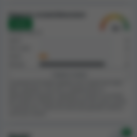
dimensioni, i
reclami ricevuti mostrano un valore
complessivo molto basso di vincite disputate
.
Rapporto reclami/dimensioni
Prendiamo in considerazione le dimensioni del casinò e
i reclami dei giocatori in relazione fra loro, poiché i
Ottimo
casinò più grandi tendono a ricevere più reclami, per
Reclami totali:
9
via del maggior numero di giocatori.
Aperti
0
Non risolti
0
Non abbiamo trovato Admiral Casino in alcuna blacklist
Risolti
1
di casinò degna di nota. L'inclusione di un casinò in una
blacklist, come la nostra
blacklist di Casino Guru
, fa
Rifiutati
8
intuire un comportamento scorretto nei confronti dei
Esplora reclami
clienti. Consigliamo ai giocatori di prendere in
La presenza di reclami significa che il casinò non tratta
considerazione questo dato, al momento di scegliere
bene i giocatori o che non si comporta bene in
un casinò.
determinate situazioni. Valutiamo il numero e la serietà
dei reclami in relazioni alle dimensioni del casinò, poiché
Tutto questo, insieme ad altri fattori che prendiamo in
è naturale che i casinò che hanno più giocatori avranno
considerazione per le nostre recensoni, ha determinato
anche più reclami.
per Admiral Casino un
Indice di sicurezza pari a 9.8,
ovvero Molto alto
. La maggior parte dei giocatori in
0x
cerca di un casinò online che crei un ambiente di
Blacklist