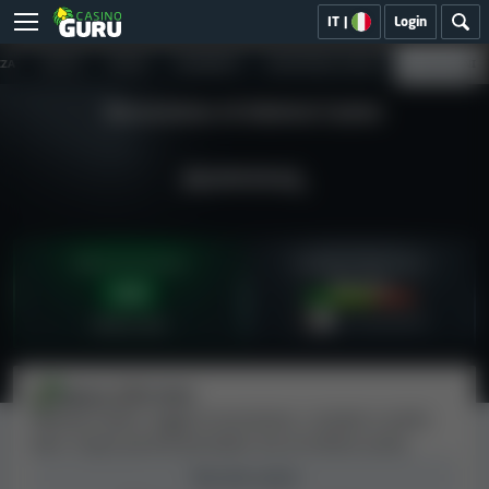
IT
|
Login
ZZA
GIOCHI
BONUS
PAGAMENTI
ASSISTENZA CLIENTI
RECENSIONI
Recensione di Admiral Casino
Indice di sicurezza
Feedback degli utenti
Buono
9.8
13 recensioni
Molto alto
Endri K.
07/2026
Admiral Casino: leggi la recensione, i reclami e molto
altro. Scopri perché pensiamo sia un'ottima scelta.
Sito del casinò