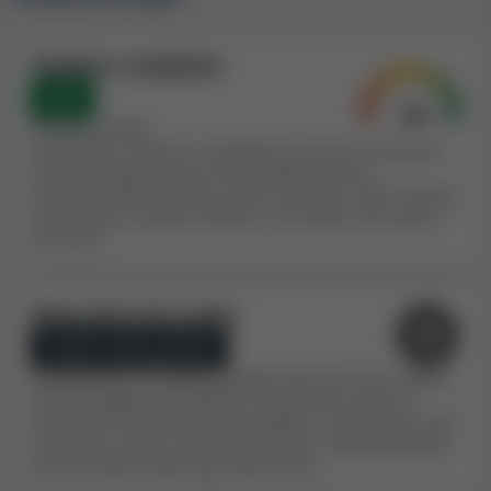
sicurezza di Admiral Casino
Per calcolare l'Indice di sicurezza di un casinò, usiamo
Termini e condizioni
una formula complessa che tiene in considerazione
Equi
le tante informazioni
che abbiamo raccolto e valutato
Problemi trovati:
nella nostra recensione. Sono compresi termini e
Analizziamo i termini e condizioni di ciascun casinò alla
condizioni del casinò, reclami dei giocatori, entrate
ricerca di regole inique che potrebbero essere
stimate, blacklist e molti altri elementi.
potenzialmente utilizzate contro i giocatori. Ogni clausola
considerata scorretta risulterà in un Indice di sicurezza
Per la nostra recensione di Admiral Casino, abbiamo
più basso.
esaminato e analizzato attentamente i suoi Termini e
condizioni.
Non abbiamo individuato regole o
Dimensioni del casinò
clausole che reputiamo ingiuste o svantaggiose.
È un
buon segno, poiché regole di questa natura potrebbero
Casinò molto grande
essere usate per evitare di pagare le vincite ai giocatori.
Generalmente i casinò più grandi sono più sicuri, poiché
introiti maggiori permettono di rimborsare anche le
In base ai nostri calcoli approssimativi o alle
vincite più consistenti senza problemi, e poiché sono stati
informazioni che abbiamo raccolto, Admiral Casino è un
testati da un gran numero di giocatori. Consideriamo gli
casinò online molto grande
. In rapporto alle sue
introiti stimati relativi agli ultimi 4 anni.