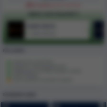
Non accetta
giocatori dall'Italia
Migliori casinò disponibili IT
CASINO VINCITU
Scelto dal Guru
Pro e contro
Sostenuto da casinò fisici
Supporto in chat disponibile 24/7
Progettazione di siti Web semplice e pulita
Prelievi illimitati
Scarsa selezione di provider di giochi
Screenshot casinò