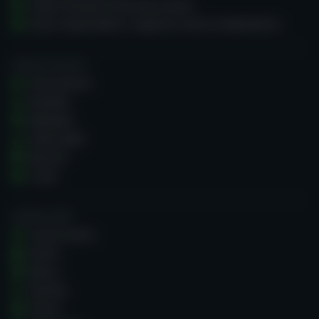
Codice del gioco d’azzardo onesto
Gioco responsabile e supporto contro la dipendenza
GUIDE AI GIOCHI
Slot machine
Roulette
Blackjack
Video poker
Baccarà
Craps
CASINO GURU
Casinò online
Giochi
Bonus
Reclami
Forum