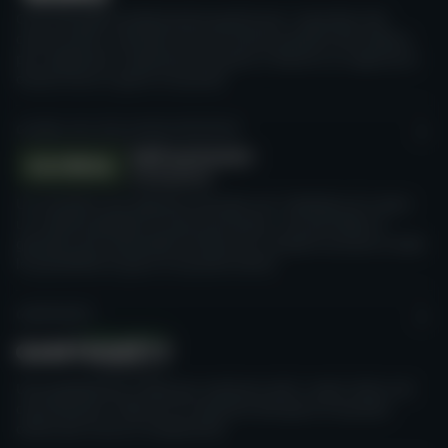
Corsi formativi professionali gratuiti per i lavoratori dei
casinò online, orientati verso le buone pratiche del settore,
per migliorare l'esperienza di gioco e favorire un approccio
onesto verso il gioco d'azzardo.
GLOBAL SELF-EXCLUSION INITIATIVE
Un'iniziativa che abbiamo lanciato con l'obiettivo di creare
un sistema globale di auto-esclusione, che permetta ai
giocatori più vulnerabili di bloccare il proprio accesso a tutte
le possibilità di gioco d'azzardo online.
GAMTEGRITY
Una piattaforma creata per mostrare tutti i nostri sforzi nel
concretizzare l'idea di un'industria del gioco d'azzardo
online più sicura e trasparente.