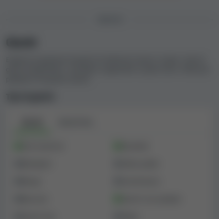
condividere opinioni, feedback ed esperienze. In base ai
dati raccolti, calcoliamo un punteggio sulla
GIOCHI
soddisfazione degli utenti che va da Terribile a
Eccelllente.
Giochi
La nostra banca dati ha un totale di
13 recensioni degli
Esplora la gamma di giochi di Admiral Casino. Scopri i tipi di
utenti
per Admiral Casino, con un punteggio relativo al
giochi disponibili, i provider supportati e quali sono i titoli più
Feedback degli utenti Buono. Le recensioni inviate dagli
popolari di questo casinò.
utenti sono disponibili alla sezione '
Recensioni degli
Tipi di giochi
utenti
' in questa pagina.
Giochi
Giochi live
Nota:
le recensioni degli utenti non sempre
riflettono oggettivamente la qualità del
Slot machine
Roulette
casinò, dato che alcuni casinò potrebbero
Blackjack
Video poker
provare a generare recensioni false per
aumentare il loro punteggio relativo al
Bingo
Scommesse
feedback degli utenti, mentre alcuni giocatori
Baccarà
Giochi con jackpot
insoddisfatti potrebbero inviare recensioni
negative per danneggiare la reputazione del
Giochi live
Poker