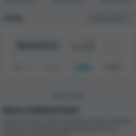
Pragmatic Play
Pragmatic Play
Pragmatic Play
Nota:
Admiral Casino è correlato a dei luoghi
di gioco fisici. Giudicando solo in base alla
Provider
Mostra tutto
(12)
piattaforma online, il casinò avrebbe
un'Indice di sicurezza più basso; tuttavia, per
via della presenza di sedi fisiche e
dell'affidabilità che esse apportano al casinò
online, il suo Indice di sicurezza è stato
incrementato.
Informazioni sui metodi di pagamento e
sui limiti sulle vincite e sui prelievi
BONUS CASINÒ
Admiral Casino accetta
5 opzioni di pagamento
.
Comprende: Mastercard, VISA, Maestro, Bank transfer,
Bonus di Admiral Casino
NeteraPay.
Scopri tutti i bonus offerti da Admiral Casino, compresi i
Spesso esistono restrizioni su quanti soldi i giocatori
bonus senza deposito e quelli di benvenuto che si
possono vincere o prelevare nei casinò online. In molti