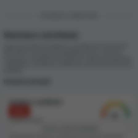
correttezza. Maggiore è l'Indice di sicurezza, maggiori
sono le probabilità di giocare e vedersi pagate le
SICUREZZA E CORRETTEZZA
proprie vincite senza problemi.
Amuletobet Casino ha
totalizzato un Indice di sicurezza Inferiore alla
media, pari a 6.2
, il che indica correttezza e sicurezza
Sicurezza e correttezza
inferiori alla media: in base ai fattori presi in
Scopri quali fattori prendiamo in considerazione nel calcolo
considerazione, si tratta di un'opzione poco ideale.
dell'Indice di sicurezza di Amuletobet Casino. L'Indice di
Continua a leggere la nostra recensione di Amuletobet
sicurezza è il parametro principale che usiamo per esprimere
Casino per decidere consapevolmente se questo casinò
l'affidabilità, correttezza e qualità dei casinò online del nostro
fa per te o no.
database.
Parametri principali
Correttezza e sicurezza di Amuletobet
Casino
Termini e condizioni
Per calcolare l'Indice di sicurezza di un casinò,
Iniqui
utilizziamo
una formula complessa che prende in
Problemi trovati:
considerazione i dati raccolti
che abbiamo inserito
Mostra analisi dettagliata
nella nostra recensione. Generalmente si tratta di T&C
Analizziamo i termini e condizioni di ciascun casinò alla