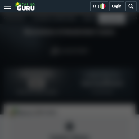
IT
|
Login
PANORAMICA
SICUREZZA E CORRETTEZZA
GIOCHI
RECENSIONI
DISCU
Recensione di Amuletobet Casino
Indice di sicurezza
Feedback degli utenti
6.2
Dati insufficienti
0 recensioni
Inferiore alla media
Mirka D.
07/2024
Casinò chiuso