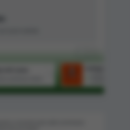
giocatori
dall'Italia
so
n è più in attività.
LeoVegas Casino
am Hill Casino
Casinò
ima assistenza clienti
complessivamente 
enda si concentra più sulle scommesse
ive che sul casinò