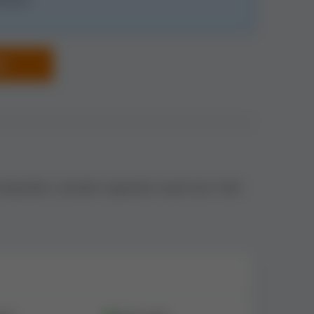
me Casino
 Ltd.
ed ha degli introiti annuali stimati
mo
ratta di un casinò online di medie dimensioni.
uthority
bet-at-home Casino
.
oni di pagamento
sponibili, i provider supportati e quali sono i titoli
mento
. Comprende: Skrill, Neteller,
Pal, Bank transfer, ApplePay, Skrill 1-Tap,
massime possibili e sugli importi prelevabili.
non risultare troppo impattanti per la maggior
ioni piuttosto restrittive sugli importi relativi