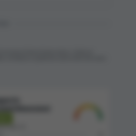
curezza di bet-at-home
EZZA
ta formula che prende in considerazione
di sicurezza di bet-at-home Casino. L'Indice di
 nostra recensione. Per esempio: introiti
à, correttezza e qualità dei casinò online del nostro
Termini e condizioni di bet-at-home Casino.
Per
 potrebbero essere considerate ingiuste o
nere potrebbero potenzialmente essere
pporto
onsione delle vincite.
clami/dimensioni
alle nostre stime o informazioni raccolte. Ha un
ono
catori
, quando teniamo in considerazione le
ami totali:
11
l casinò che il numero di reclami dei giocatori,
ti
0