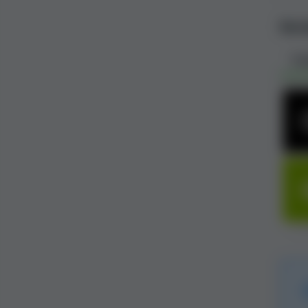
Recl
Su C
esper
Tut
Eccel
A giu
è Buo