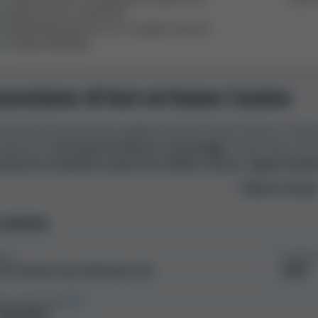
App per iOS e Android
Disponibili giochi con croupier da vivo
Prelievi illimitati
censione di bet-at-home Casino
mento di esaminare e valutare bet-at-home Casino, il nost
alizzato
i suoi punti di forza e svantaggi
in base alla nost
rminare se questo casinò sia valido e sicuro, oppure pot
sioni hanno esaminato attentamente la correttezza dei suoi T
Mostra di pi
i, i limiti, i reclami dei giocatori e altri importanti fattori.
 azienda
mo messo a punto l'Indice di sicurezza dei casinò, una rap
ezza e correttezza dei casinò online, in base a queste infor
nda
Fondazi
 è meno probabile riscontrare problemi giocando o richied
-at-home.com Internet Ltd.
2005
izzato un Indice di sicurezza Alto, pari a 8.9
: si tratta di
 dei giocatori, in termini di correttezza e sicurezza. Leggi 
iti annuali stimati
.000.000 €
 maggiori informazioni su questo casinò e decidere se fa pe