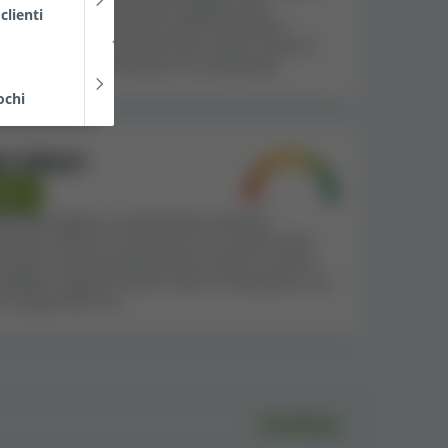
hé ha delle caratteristiche negative. Noi
clienti
diamo in considerazione tutte le blacklist e
ovato regole ingiuste nei Termini e
liamo l'Indice di sicurezza del casinò in base al
ro parere sulla situazione e la sua gravità.
ochi
at-home Casino
ri fattori
utri
etodologia di recensione dei casinò, perché ci
catori e sul modo in cui i casinò li
e altre qualità e caratteristiche possono
enzare l'Indice di sicurezza di un casinò: limiti
ramite il nostro
Centro risoluzione reclami
,
 vincite, limiti di prelievo bassi, giochi o licenze
 sicurezza e la correttezza di un casinò.
raffatte, supporto clienti scarso o inesistente, una
di negozi fisici ecc.
stro database. A causa di questo reclamo,
oi trovare altre informazioni sui reclami e sui
".
Verificata
per bet-at-home Casino