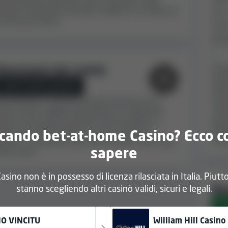
é il modo in cui questi elementi si intrecciano tra loro: i c
tenzialmente utilizzate contro i giocatori. Ogni
ausola considerata scorretta risulterà in un Indice di
Non r
ia del più alto numero di giocatori.
curezza più basso.
Risol
uanto ne sappiamo, bet-at-home Casino non è su alcuna blac
Rifiu
list, come la nostra
blacklist di Casino Guru
, può voler dire
i clienti. Invitiamo i giocatori a tenere a mente questo fatt
imensioni del casinò
La p
iocare.
trat
Casinò molto grande
dete
uito della nostra attenta valutazione di tutti gli aspetti pi
seri
neralmente i casinò più grandi sono più sicuri,
casi
e di sicurezza Alto, pari a 8.9
iché introiti maggiori permettono di rimborsare
. Per questo è una scelta rac
gioc
che le vincite più consistenti senza problemi, e
ercano un casinò online che crei un ambiente di gioco sicuro 
dire
rcando bet-at-home Casino? Ecco c
iché sono stati testati da un gran numero di
recla
ocatori. Consideriamo gli introiti stimati relativi agli
sapere
timi 4 anni.
rmini e condizioni di bet-at-home 
ino non è in possesso di licenza rilasciata in Italia. Piutto
stanno scegliendo altri casinò validi, sicuri e legali.
Bla
o esaminiamo i casinò online per valutarli,
analizziamo m
 casinò, allo scopo di valutarne il comportamento
. Nei T
No
iteniamo ingiuste o apertamente penalizzanti: in certi casi, da
O VINCITU
William Hill Casino
Se u
ta corresponsione delle vincite ai giocatori.