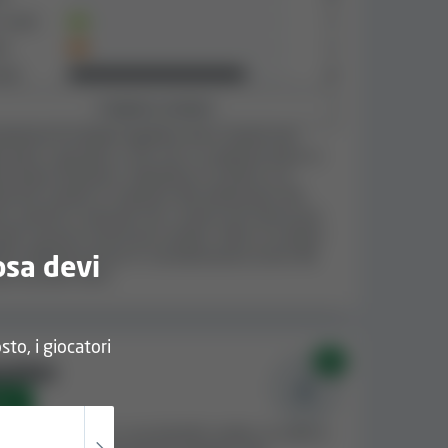
asinò più grandi tendono a ricevere più reclami,
isolti
1
ti
1
klist rilevante. Se un casinò appare su una
tati
9
 che si è comportato in modo scorretto verso i
Esplora reclami
ore al momento di scegliere un casinò online in
resenza di reclami significa che il casinò non
ta bene i giocatori o che non si comporta bene in
rminate situazioni. Valutiamo il numero e la
ù importanti, bet-at-home Casino ha ottenuto un
età dei reclami in relazioni alle dimensioni del
nò, poiché è naturale che i casinò che hanno più
comandabile per la maggior parte dei giocatori
atori avranno anche più reclami. Oltre ai reclami
per i propri clienti.
ttim abbiamo preso in considerazione anche
15
osa devi
mi da altre fonti.
Casino
sto, i giocatori
0x
cklist
eticolosamente i Termini e condizioni di
&C di molti casinò, individuiamo delle clausole
ne
nno al casinò la possibilità di giustificare la
n casinò appare in una blacklist valida, di solito è