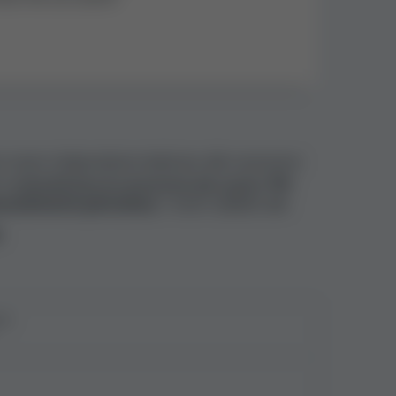
ro team indipendente dedicato alle recensioni
ra
metodologia di recensione dei casinò
.
Per
enzialmente pericoloso
, i nostri addetti alle
ermini e condizioni, le licenze, l'assistenza
ù
presentazione numerica e verbale della
mazioni raccolte. Con un Indice di sicurezza più
one
endo un prelievo.
bet-at-home Casino ha
 un'opzione raccomandabile, per la maggior
la nostra recensione di bet-at-home Casino per
r te.