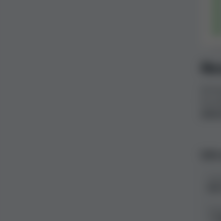
Re
Al mo
ha an
dete
recen
client
Info
Abbia
sicur
Azie
alto,
bet
total
parte
Intro
> 5
avere