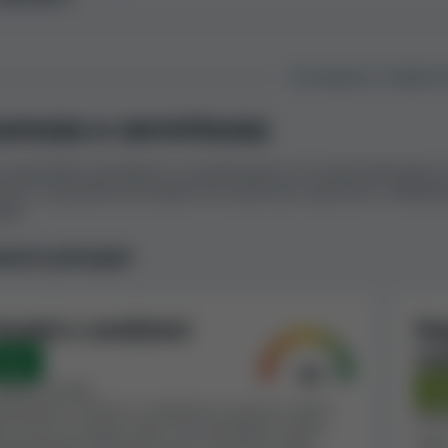
ice di sicurezza: correttezza e si
SICUREZZA E CORRETT
sino
curezza e correttezza
liamo l'Indice di sicurezza di un casinò secondo
un'elabora
 quali fattori prendiamo in considerazione nel calcolo dell'Indice 
gran quantità di dati
che abbiamo raccolto e valutato nella
zza è il parametro principale che usiamo per esprimere l'affidabilit
ti del casinò, reclami dei giocatori, T&C, blacklist e così via.
ase.
metri principali
a nostra recensione, abbiamo analizzato meticolosamente i 
to ne sappiamo, non sono presenti regole o clausole che
taggiose.
Questo è un ottimo segno, poiché regole del ge
ermini e condizioni
Ra
zzate contro i giocatori per giustificare una mancata corresp
re
Equi
at-home Casino è un
casinò online molto grande
, in base 
Bu
oblemi trovati:
ro basso di pagamenti negati, secondo i reclami dei gio
alizziamo i termini e condizioni di ciascun casinò
Recl
imensioni. Prendiamo in considerazione sia le dimensioni de
la ricerca di regole inique che potrebbero essere
Aper