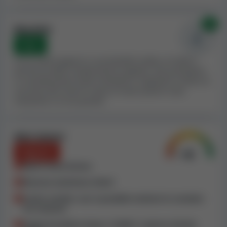
Per quanto ne sappiamo, BetAlmighty Casino non
risulta in nessuna significativa blacklist di casinò. Se un
0x
casinò ha posto in una blacklist, come la nostra
blacklist
Blacklist
Casino Guru
, può darsi che non si sia comportato bene
None
nei confronti dei propri clienti. Quando si sceglie un
Se un casinò appare in una blacklist valida, di solito è
casinò online in cui giocare, riteniamo che questo
perché ha delle caratteristiche negative. Noi prendiamo
aspetto non vada preso alla leggera.
in considerazione tutte le blacklist e regoliamo l'Indice di
sicurezza del casinò in base al nostro parere sulla
A seguito della nostra attenta valutazione di tutti gli
situazione e la sua gravità.
aspetti più importanti, BetAlmighty Casino ha ottenuto
un
Indice di sicurezza Basso, pari a 3.5
. Consigliamo ai
giocatori di evitare questo casinò e di cercarne uno con
Altri fattori
un Indice di sicurezza più alto.
Negativi
Opera senza licenza
Termini e condizioni di BetAlmighty
Nessuna assistenza clienti
Casino analizzati
Casinò zombie
: non è possibile mettersi in contatto
Esaminiamo i Termini e condizioni di ogni casinò che
con nessuno
valutiamo con grande attenzione al dettaglio e
Soglia di prelievo bassa: 15.000 € / giorno (vincite