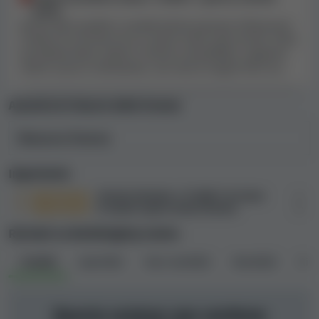
determiniamo il loro livello di correttezza.
Nei
nette)
Termini e condizioni di numerosi casinò troviamo
Anche altre qualità e caratteristiche possono influenzare
l'Indice di sicurezza di un casinò: limiti sulle vincite, limiti
regole che riteniamo poco corrette o palesemente
di prelievo bassi, giochi o licenze contraffatte, supporto
svantaggiose per i giocatori, poiché vengono spesso
clienti scarso o inesistente, una rete di negozi fisici ecc.
usate dai casinò per evitare di corrispondere le vincite.
Autorità di rilascio delle licenze
Nel corso della nostra procedura di revisione, non
abbiamo trovato regole ingiuste nei Termini e
Nessuna licenza
condizioni di BetAlmighty Casino
.
Importante
BetAlmighty Casino reclami dei giocatori
Importante:
Vincite limitate a 15.000 € al mese
Importante:
Il casinò opera senza licenza
Nel nostro metodo di recensione dei casinò, poniamo
particolare attenzione ai reclami dei giocatori, perché ci
Reclami su BetAlmighty Casino
forniscono
informazioni importanti sui problemi
affrontati dai giocatori e sull'approccio dei casinò
Tutti
(0)
Aperti
(0)
Non risolti
(0)
Risolti
(0)
Rifi
nel risolverli
. Quando esaminiamo la sicurezza e la
correttezza di un casinò, prendiamo in considerazione
tutti i reclami inviati tramite il nostro
Questa sezione non contiene
Centro risoluzione