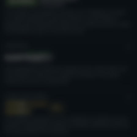
Un'iniziativa che abbiamo lanciato con l'obiettivo di creare
un sistema globale di auto-esclusione, che permetta ai
giocatori più vulnerabili di bloccare il proprio accesso a tutte
le possibilità di gioco d'azzardo online.
GAMTEGRITY
Una piattaforma creata per mostrare tutti i nostri sforzi nel
concretizzare l'idea di un'industria del gioco d'azzardo
online più sicura e trasparente.
CASINO GURU AWARDS
Un progetto ambizioso che ha l'obiettivo di celebrare le più
grandi e responsabili aziende nel settore iGaming e dar loro
il riconoscimento che meritano.