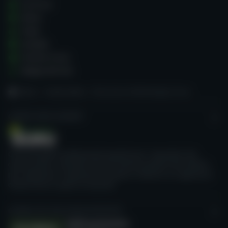
Su di noi
Purtroppo, in questo momento non abbiamo bonus di
Storia
BetAlmighty Casino nella nostra banca dati.
Team
Tieni presente che alcuni di questi bonus possono
Contatti
essere rivolti solo ai giocatori di determinati Paesi. Per
Termini d'uso
sapere quali bonus puoi richiedere, consulta la sezione
Mappa del sito
'
Bonus
' di questa recensione.
Home
Casinò online
Recensione di BetAlmighty Casino
CASINO GURU ACADEMY
Corsi formativi professionali gratuiti per i lavoratori dei
casinò online, orientati verso le buone pratiche del settore,
per migliorare l'esperienza di gioco e favorire un approccio
onesto verso il gioco d'azzardo.
GLOBAL SELF-EXCLUSION INITIATIVE