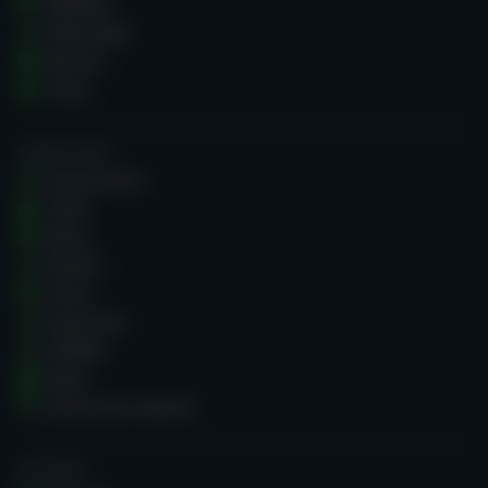
Blackjack
22 provider
. Ecco quali: Merkur Gaming, Evolution
Video poker
Gaming, Pragmatic Play, Yggdrasil Gaming, Igrosoft,
Baccarà
Playson, iSoftBet, Evoplay, GameArt, Habanero,
Craps
Spinomenal, 1X2 Gaming, Iron Dog Studio, Gaminator,
Portomaso Gaming, CT Gaming, Skywind Group,
Xplosive Slots, Spinmatic, Vivo Gaming, Zeus Play,
CASINO GURU
NEMESIS.
Casinò online
Giochi
Bonus e codici di BetAlmighty Casino
Bonus
Reclami
I casinò online offrono bonus per attirare e trattenere i
Forum
giocatori, come incentivo per creare un conto e
Recensioni
cominciare a giocare. I tipi di bonus più diffusi sono i
ZOOMin
bonus senza deposito (o spin gratuiti), ottenibili
News
semplicemente aprendo un conto di gioco, e i bonsu
Casino Guru Awards
deposito, elargiti dopo aver effettuato un deposito. I
casinò offrono anche promozioni come piani fedeltà,
bonus di benvenuto alla registrazione e codici bonus.
SU DI NOI