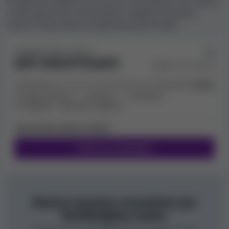
al riguardo, oppure scrivi la tua recensione e fa' sapere
tratta di soglie abbastanza alte da non risultare
a tutti quali sono i lati positivi e negativi di questo
svantaggiose per la maggior parte dei giocatori. Ecco
casinò in base alla tua esperienza personale.
perché controlliamo sempre queste informazioni,
quando valutiamo i casinò. Tutti i dettagli relativi alle
FEEDBACK DEGLI UTENTI:
vincite e ai limiti di prelievo del casinò si trovano nella
DATI INSUFFICIENTI
Basato su 0 utenti
tabella qui sotto.
Limiti di prelievo
Molto positivo
Positivo
Limiti di vincita
Neutrale
Negativo
Molto negativo
Limite di prelievo non specificato
Limite settimanale di vincite nette:
o assente
EUR 45.000
Hai provato questo casinò?
Limite giornaliero di vincite nette:
EUR 15.000
Scrivi una recensione
Nota:
è possibile che alcuni dei metodi di
pagamento citati non siano disponibili sia per
Ancora nessuna recensione per
i depositi che per i prelievi. Inoltre, la
disponibilità di determinati metodi di
BetAlmighty Casino
pagamento può variare in base al Paese.