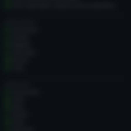
Gioco responsabile e supporto contro la dipendenza
GUIDE AI GIOCHI
Slot machine
Roulette
Blackjack
Video poker
Baccarà
Craps
CASINO GURU
Casinò online
Giochi
Bonus
Reclami
Forum
Recensioni