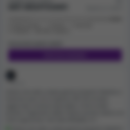
FEEDBACK DEGLI UTENTI:
Gaming, Hacksaw Gaming, Netgame, Ruby Play, XPG
DATI INSUFFICIENTI
Basato su 2 utenti
(xprogaming), Orbital Gaming, Ka Gaming.
Bonus e codici offerti da Betride Casino
Molto positivo
Positivo
Neutrale
Negativo
Molto negativo
I casinò online offrono incentivi sotto forma di bonus
per incoraggiare i giocatori nuovi ad aprire un conto e
Hai provato questo casinò?
quelli già esistenti a continuare a giocare. I bonus
Scrivi una recensione
deposito e senza deposito sono le categorie più
comuni. Mentre i bonus deposito vengono elargiti solo
se il giocatore effettua un deposito, i bonus senza
deposito o spin gratuiti vengono dati ai giocatori senza
• 7 MESI FA
bisogno di versare. Tuttavia, tra le promozioni offerte
Ottimo sito web e ampia gamma di giochi. Reattivo e
dai casinò è possibile trovare anche altri codici bonus,
facile da usare. Ho un gestore VIP che mi tiene
bonus di benvenuto alla registrazione e programmi
aggiornato sui bonus giornalieri, il che è molto
fedeltà.
positivo. Pagamenti rapidi. Ottimo servizio clienti e mi
Attualmente la nostra banca dati ha
2 bonus di Betride
sento apprezzato. Sito web affidabile. A++
Casino
:
Ottimo sito web e ampia gamma di giochi. Reattivo