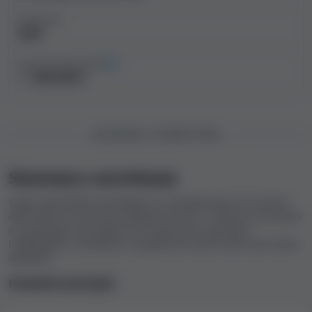
In base alle informazioni raccolte, abbiamo calcolato
Fondazione
l'Indice di sicurezza del casinò, ovvero il punteggio che
2024
attribuiamo per descrivere la sicurezza e imparzialità
dei casinò online. Un Indice di sicurezza più elevato è in
Introiti annuali stimati
> 1.000.000 €
genere correlato a una più alta probabilità di avere
un'esperienza di gioco positiva e poter prelevare senza
problemi.
Betride Casino ha un Indice di sicurezza
superiore alla media, pari a 7.6
, il che significa che è
SICUREZZA E CORRETTEZZA
un'opzione accettabile per alcuni giocatori, ma ci sono
tanti casinò più validi i termini di sicurezza e
Sicurezza e correttezza
correttezza. Continua a leggere la nostra recensione di
Betride Casino per conoscere meglio questo casinò e
Scopri quali fattori prendiamo in considerazione nel calcolo
decidere se fa al caso tuo.
dell'Indice di sicurezza di Betride Casino. L'Indice di sicurezza
è il parametro principale che usiamo per esprimere
l'affidabilità, correttezza e qualità dei casinò online del nostro
Betride Casino è corretto e sicuro?
database.
Spiegazione dell'Indice di sicurezza
Parametri principali
Per calcolare l'Indice di sicurezza di un casinò, usiamo