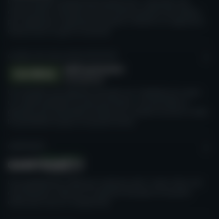
Corsi formativi professionali gratuiti per i lavoratori dei
casinò online, orientati verso le buone pratiche del settore,
per migliorare l'esperienza di gioco e favorire un approccio
onesto verso il gioco d'azzardo.
GLOBAL SELF-EXCLUSION INITIATIVE
Un'iniziativa che abbiamo lanciato con l'obiettivo di creare
un sistema globale di auto-esclusione, che permetta ai
giocatori più vulnerabili di bloccare il proprio accesso a tutte
le possibilità di gioco d'azzardo online.
GAMTEGRITY
Una piattaforma creata per mostrare tutti i nostri sforzi nel
concretizzare l'idea di un'industria del gioco d'azzardo
online più sicura e trasparente.