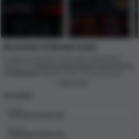
Recensione di Betride Casino
In questa recensione, il nostro team indipendente
dedicato ha
esaminato attentamente i punti di forza
e le debolezze
di Betride Casino, secondo la nostra
metodologia di recensione dei casinò
. Esaminando le
Mostra di più
licenze, i Termini e condizioni, i reclami dei giocatori
aggiornati, i limiti, l'assistenza clienti e altri elementi
Info azienda
essenziali del casinò, il nostro team dedicato alle
Azienda
recensioni ha individuato la soglia di sicurezza e
Pixelforge Solution SRL
correttezza del casinò,
stabilendo se si tratta di
un'opzione regolare e sicura
oppure pericolosa per i
Operatore
giocatori.
Pixelforge Solution SRL