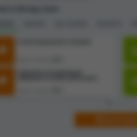
i che va da Terribile a Eccelllente.
ami su Borengo Casino
dicare dalle
9 recensioni degli utenti
per Borengo Casino, il
ti
(19)
Aperti
(0)
Non risolti
(6)
Risolti
(13)
Ri
. Le recensioni inviate dagli utenti sono disponibili alla sezi
Il ritiro del giocatore è ritardato.
Nota:
le recensioni degli utenti non sempre riflettono 
che alcuni casinò potrebbero provare a generare recens
200 €
Importo contestato:
punteggio relativo al feedback degli utenti, mentre alc
Il giocatore sta lottando per
inviare recensioni negative per danneggiare la reputa
completare la verifica dell'account.
nostro meglio per filtrarle e calcolare un punteggio rel
preferiamo non includere le recensioni degli utenti nel 
400 €
Importo contestato:
Invia un recla
enze e dati dell'azienda