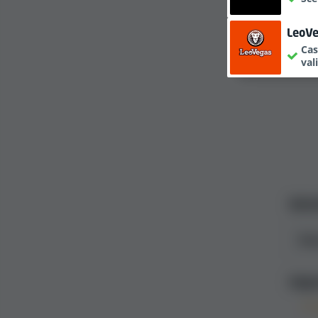
LeoVe
Rec
Cas
val
La no
impor
Quand
nost
Al m
abbi
Auto
punti
Nes
Bo
Impo
Casi
opini