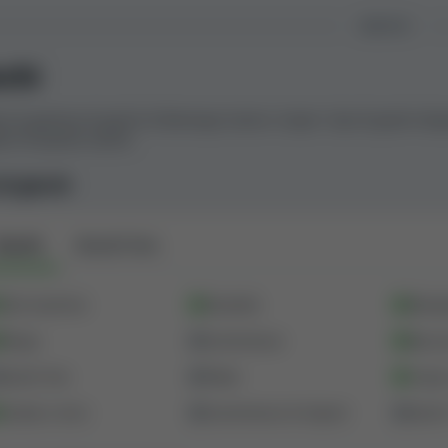
go Casino è di proprietà di
ProMedia N.V.
e i suoi introiti
GIOCHI
alla categorizzazione che usiamo, si tratta di un casinò online
chi
quanto ne passiamo,
Borengo Casino non ha alcuna licenza
a la gamma di giochi di Borengo Casino. Scopri i tipi di giochi dispon
ari di questo casinò.
odi di pagamento e limiti su vinci
di giochi
ngo Casino supporta
10 opzioni di pagamento
. Comprende
weisung, QIWI Кошелек, WebMoney, Multibanco, Neosurf, B
Giochi
Giochi live
 siti di gioco online applicano delle restrizioni sulle vincite 
o, i limiti su vincite e prelievi sono abbastanza elevati da 
Slot machine
Roulette
Black
 dei giocatori. Tuttavia, ci sono casinò che impongono limitaz
Bingo
Scommesse
Bacca
cite e prelievi. Ecco perché prendiamo in considerazione que
la qui sotto puoi trovare informazioni sui limiti di vincita e 
Giochi live
Poker
Craps 
Gratta e vinci
Scommesse di eSport
Gioch
iti di prelievo
Limiti