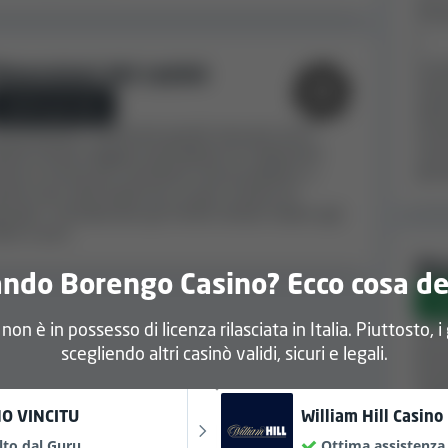
Rifiu
ò in una blacklist, come la nostra
blacklist di Casino Guru
, 
onti dei clienti. Consigliamo ai giocatori di prendere in c
iere un casinò.
imensioni del casinò
La p
trat
Casinò piccolo
dete
essivamente, considerando anche altri fattori che contrib
seri
neralmente i casinò più grandi sono più sicuri,
onseguito un
Indice di sicurezza di 4.8, che è classificato
casi
iché introiti maggiori permettono di rimborsare
larga da questo casinò e cercarne uno con un Indice di sicu
gioc
che le vincite più consistenti senza problemi, e
iché sono stati testati da un gran numero di
ocatori. Consideriamo gli introiti stimati relativi agli
lisi dei Termini e condizioni di B
timi 4 anni.
Bla
ando Borengo Casino? Ecco cosa d
ecensire i casinò online,
esaminiamo approfonditamente i T
No
arne la correttezza
. Nei Termini e condizioni di molti di l
on è in possesso di licenza rilasciata in Italia. Piuttosto, i
Se u
ste o clamorosamente svantaggiose, perché danno al casinò 
perc
scegliendo altri casinò validi, sicuri e legali.
ento delle vincite in determinate situazioni.
pren
rego
nost
orso della nostra procedura di revisione, non abbiamo tr
O VINCITU
William Hill Casino
izioni di Borengo Casino
.
lto dal Guru
Ottima assistenza 