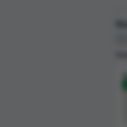
Co
Si
Per c
tant
Scopri
condi
il par
Per l
Para
condi
buon 
giust
T
Bore
rappo
Pr
An
recla
al
relaz
po
gioca
cl
si
Per q