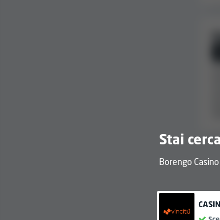
casin
confr
scegl
D
Compl
Ge
ha c
po
alla 
an
po
gi
Ana
ul
Stai cerc
Per r
valut
Borengo Casino n
ingiu
pagam
Nel c
CASIN
cond
Sce