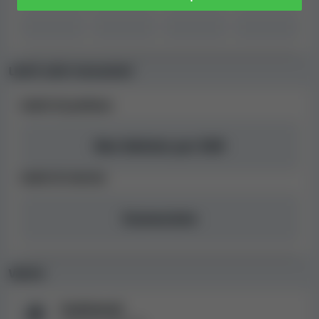
clienti. Trovi le lingue disponibili su CasinoBellagio nella
tabella che segue.
Lingua
Sito web
Assistenza clienti
Live chat
Limiti sulle transazioni
Italiano
Limiti di prelievo
Per testare l'utilità dell'assistenza clienti di questo
casinò, abbiamo contattato i rappresentanti del casinò
Non limitato per EUR
e valutato le loro risposte. Riteniamo che l'assistenza
clienti sia molto importante, perché offre assistenza in
Limiti di vincita
caso di problemi durante la registrazione su
CasinoBellagio, con la gestione dell'account, con i
Sconosciuto
prelievi e in altri casi ancora. CasinoBellagio ha
un'
assistenza clienti nella media
, in base al risultato
dei nostri test.
Valute
Slot e altri giochi di CasinoBellagio
Tradizionali