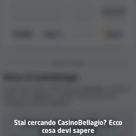
Per quanto ne passiamo,
CasinoBellagio non ha
alcuna licenza di gioco ufficiale
.
Metodi di pagamento e limiti su vincite e
prelievi
CasinoBellagio supporta
12 opzioni di pagamento
.
Comprende: Neteller, Skrill, Mastercard, VISA, PayPal,
PostePay, Bank transfer, BancoPosta, direct debit,
BONUS CASINÒ
Poste Italiane, Rapid Transfer, Nuvei.
Bonus di CasinoBellagio
Molti casinò online impongono chiari limiti sugli importi
che i giocatori possono vincere o prelevare. In varie
Scopri tutti i bonus offerti da CasinoBellagio, compresi i
situazioni, le soglie sono abbastanza alte da non avere
bonus senza deposito e quelli di benvenuto che si
grandi ripercussioni per la maggior parte dei giocatori,
ottengono al primo deposito.
ma alcuni casinò impongono limiti sulle vincite o sui
prelievi che possono risultare piuttosto restrittivi. Ecco
Stai cercando CasinoBellagio? Ecco
Nessun bonus disponibile per
perché esaminiamo questi limiti per ogni recensione di
cosa devi sapere
giocatori dall'Italia
cui ci occupiamo. Tutte le informazioni sui limiti sulle