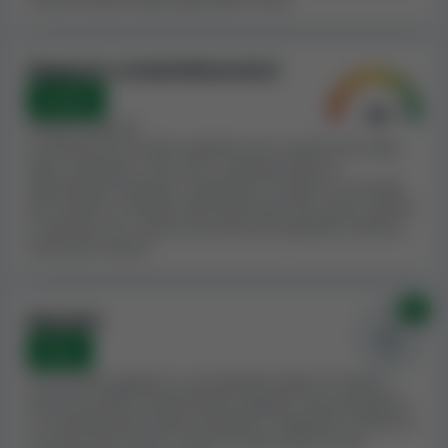
raccolte. Ha un
numero molto basso di pagamenti
negati, secondo i reclami dei giocatori
, quando
teniamo in considerazione le sue dimensioni (oppure
Rapporto reclami/dimensioni
non ha ricevuto reclami). Consideriamo il numero di
reclami in relazione alle dimensioni del casinò,
Ottimo
riconoscendo che i casinò più grandi tendono a
Reclami totali:
0
ricevere un più alto numero di reclami.
La presenza di reclami significa che il casinò non tratta
bene i giocatori o che non si comporta bene in
Per quanto ne sappiamo, CasinoBellagio non viene
determinate situazioni. Valutiamo il numero e la serietà
menzionato in alcuna blacklist rilevante. Se un casinò è
dei reclami in relazioni alle dimensioni del casinò, poiché
è naturale che i casinò che hanno più giocatori avranno
menzionato in una blacklist, compresa la nostra
anche più reclami.
blacklist di Casino Guru
, è probabile che abbia fatto
qualcosa di male: invitiamo i giocatori a considerare
questo fattore, al momento di scegliere un casinò
0x
Blacklist
online in cui giocare.
None
Considerati tutti i fattori nella nostra recensione,
Se un casinò appare in una blacklist valida, di solito è
CasinoBellagio ha totalizzato un
Indice di sicurezza
perché ha delle caratteristiche negative. Noi prendiamo
pari a 7.4, che è di valore Superiore alla media.
.
in considerazione tutte le blacklist e regoliamo l'Indice di
Questo casinò è un'opzione accettabile per alcuni
sicurezza del casinò in base al nostro parere sulla