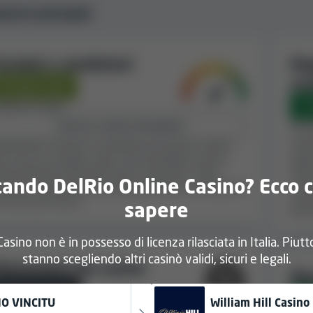
a nostra recensione di DelRio Online Casino, abbiamo esami
metri principali
zioni. Abbiamo individuato alcune regole o clausoli non fav
o perlopiù onesti, nel complesso
. Una regola ingiusta o 
 contro i giocatori per giustificare una mancata correspons
ermini e condizioni
Ra
mo trovato nulla di troppo grave.
re
Perlopiù equi
Ot
oblemi trovati:
o Online Casino è un
casinò online grande
, in base alle n
nò ha una
quantità di pagamenti negati molto bassa, in ba
Mostra analisi dettagliata
Recl
La p
imensioni (oppure non ha ricevuto alcun reclamo). Prendia
alizziamo i termini e condizioni di ciascun casinò
trat
eclami dei giocatori in relazione fra loro, poiché i casinò più
la ricerca di regole inique che potrebbero essere
dete
tenzialmente utilizzate contro i giocatori. Ogni
aggior numero di giocatori.
cando DelRio Online Casino? Ecco 
seri
ausola considerata scorretta risulterà in un Indice di
casi
curezza più basso.
sapere
se alle informazioni che abbiamo trovato, DelRio Online Ca
gioc
ante. L'inclusione di un casinò in una blacklist, come la nost
asino non è in possesso di licenza rilasciata in Italia. Piutto
rtamento scorretto nei confronti dei clienti. Consigliamo a
stanno scegliendo altri casinò validi, sicuri e legali.
o dato, al momento di scegliere un casinò.
imensioni del casinò
Bla
Casinò grande
derati tutti i fattori nella nostra recensione, DelRio Online
No
O VINCITU
William Hill Casino
, che è di valore Alto.
. Per la maggior parte dei giocatori al
neralmente i casinò più grandi sono più sicuri,