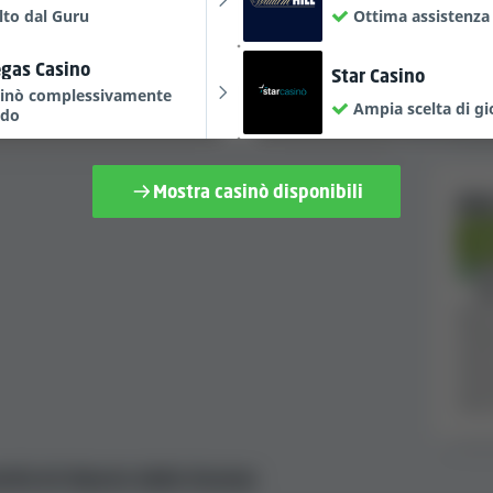
Se u
lto dal Guru
Ottima assistenza 
iché introiti maggiori permettono di rimborsare
 la correttezza nell'esperienza di gioco che offre, questo
perc
che le vincite più consistenti senza problemi, e
pren
iché sono stati testati da un gran numero di
gas Casino
Star Casino
rego
ocatori. Consideriamo gli introiti stimati relativi agli
mini e condizioni di DelRio Online
inò complessivamente
nost
timi 4 anni.
Ampia scelta di gi
ido
ecensire i casinò online,
esaminiamo approfonditamente i T
arne la correttezza
. Nei Termini e condizioni di molti di l
Mostra casinò disponibili
Alt
ste o clamorosamente svantaggiose, perché danno al casinò 
Ne
ento delle vincite in determinate situazioni.
Re
fis
orso della nostra procedura di revisione, abbiamo trovato alc
Anch
lessivamente,
riteniamo che i Termini e condizioni di De
influ
sulle
cont
rete 
Nota:
le nostre scoperte specifiche derivanti dall'anali
rità di rilascio delle licenze