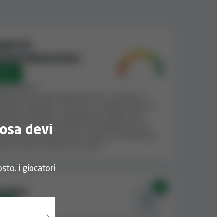
nato e analizzato attentamente i suoi Termini e
orevoli. Nonostante ciò,
riteniamo che i T&C
svantaggiosa potrebbe potenzialmente essere
ione delle vincite, ma in questo casinò non
pporto
clami/dimensioni
timo
ostre stime o informazioni raccolte. Questo
se ai reclami dei giocatori
, relativamente alle
ami totali:
0
resenza di reclami significa che il casinò non
mo in considerazione le dimensioni del casinò
ta bene i giocatori o che non si comporta bene in
 grandi tendono a ricevere più reclami, per via
rminate situazioni. Valutiamo il numero e la
cosa devi
età dei reclami in relazioni alle dimensioni del
nò, poiché è naturale che i casinò che hanno più
sino non è menzionato in alcuna blacklist
atori avranno anche più reclami.
ra
blacklist di Casino Guru
, fa intuire un
sto, i giocatori
i giocatori di prendere in considerazione
0x
cklist
 Casino ha totalizzato un
Indice di sicurezza pari
ne
la ricerca di un casinò online che metta al primo