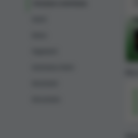
Sicurezza e correttezza
ca
Giochi
Mi
Bonus
Pagamenti
Assistenza clienti
Pro 
Recensioni
Discussione
Scre