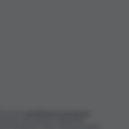
o la nostra
metodologia di recensione dei
el nostro team esperto e indipendente
ami dei giocatori, i limiti, l'assistenza clienti e