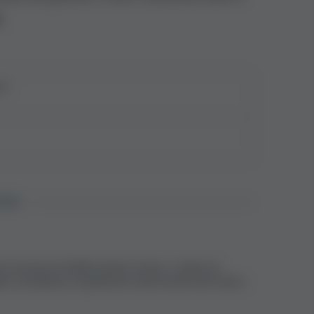
ssificato il livello di sicurezza e correttezza del
ù
 truffa o una via di mezzo
.
azione di queste informazioni. Si tratta di un
ne, Un Indice di sicurezza più elevato è in
one
a di gioco positiva e poter prelevare senza
rezza Alto, pari a 8.7
: ecco perché potrebbe
i giocatori, in termini di correttezza e
line Casino per conoscere meglio questo casinò
EZZA
line Casino
la complessa che tiene in considerazione le
i sicurezza di DelRio Online Casino. L'Indice di
a recensione. Sono compresi termini e
à, correttezza e qualità dei casinò online del nostro
list e molti altri elementi.