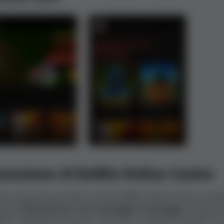
censione di DelRio Online Casino
ta recensione prende in esame DelRio Online Casino usand
nò
per
determinare i suoi vantaggi e svantaggi
ad opera d
ato. Valutando le licenze, i Termini e condizioni, gli ultimi recl