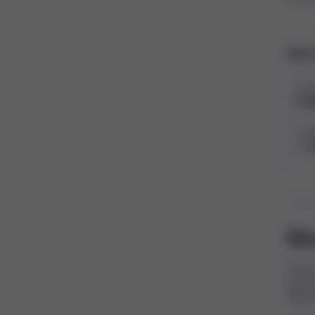
altri
casi
Info
L'Ind
punte
Azie
gener
Emp
prob
esser
Intro
> 5
sicur
e dec
Cor
Si
Per c
Scopri
tant
sicure
condi
datab