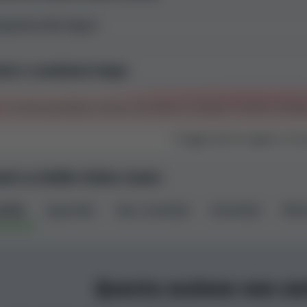
clami degli utenti per DelRio Onli
rgentina (Rio Negro)
stra metodologia di recensione dei casinò fa molto affidam
ini e condizioni iniqui
tanti informazioni sui problemi riscontrati dai giocatori
o calcoliamo l'Indice di sicurezza di un casinò, prendiamo in
Le vincite potrebbero essere annullate se vengono rilevate strategi
ro
Centro di risoluzione reclami
, oltre a quelli inviati tramite 
Leggi tutta la regola e la no
abbiamo trovato
alcun reclamo significativo
su questo cas
ami su DelRio Online Casino
edback e recensioni degli utenti d
ti
(0)
Aperti
(0)
Non risolti
(0)
Risolti
(0)
Rifi
no Guru
mette a disposizione degli utenti una piattaform
oni, feedback ed esperienze. In base ai dati raccolti, calco
i che va da Terribile a Eccelllente.
Questa sezione non con
oppo, ancora non ci sono recensioni degli utenti per DelRio