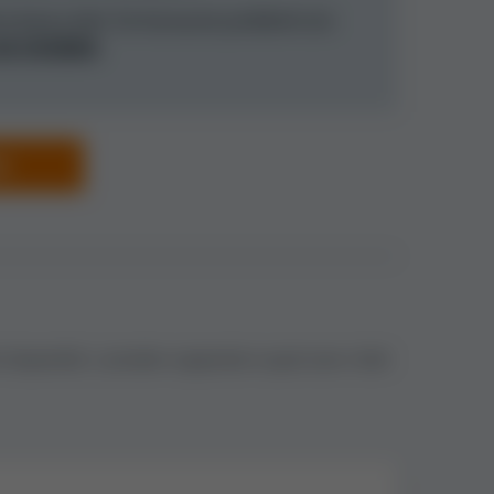
iva o negativa che sia, sul nostro sito.
a banca dati. Se hai avuto problemi con
un reclamo
.
oggettivamente la qualità del casinò, dato
ioni false per aumentare il loro
uni giocatori insoddisfatti potrebbero
mo
zione del casinò. Sebbene facciamo del
ativo al feedback degli utenti imparziale,
calcolo del nostro Indice di sicurezza.
disponibili, i provider supportati e quali sono i titoli
 e, secondo le nostre stime, i suoi introiti
cazione, si tratta di un casinò online di medie