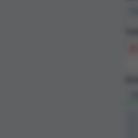
Re
A
La no
Term
impor
Quand
nost
Non 
Recl
Fe
Tut
Casi
opini
utent
Purtr