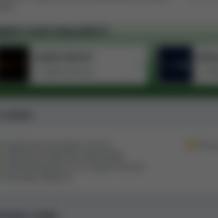
sinò.
gliori casinò disponibili IT
CASINO VINCITU
Willi
Scelto dal Guru
Ott
e contro
Supportato da negozi a terra
Poca 
Assistenza telefonica disponibile
Disponibili giochi con croupier da vivo
Sito web moderno
enshot casinò