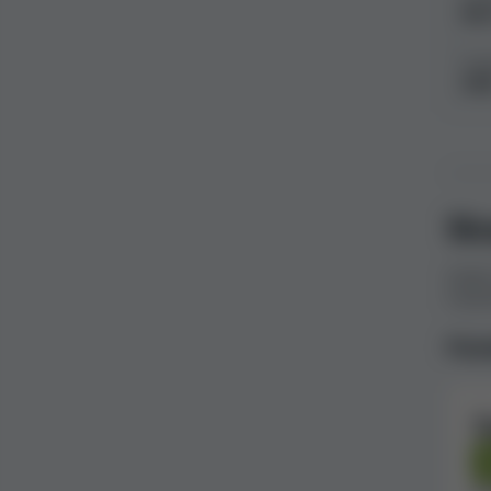
aumen
WoT
total
favor
Fond
202
recen
tuoi 
Co
Si
Calco
Scopri
una 
il par
giocat
Para
Nella
Casin
perl
T
contr
trova