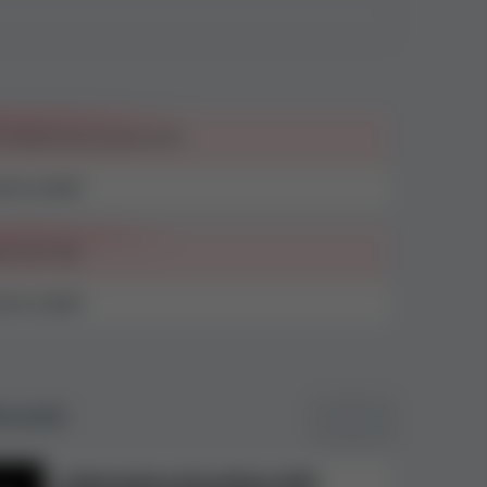
sino
ra procedura di analisi dei casinò, poiché ci
l'ambito dei processi KYC
e sul modo in cui i casinò le affrontano
. Per
stra analisi
eclami inviati tramite il nostro
Centro
.
one dei T&C
sto casinò
nel nostro database, insieme a
1
lami, abbiamo dato a questo casinò
197 punti di
stra analisi
ovare altre informazioni sui reclami e sui punti
iutati
(6)
i Fast One Casino
L'elaborazione del prelievo delle