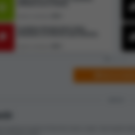
o Guru permette agli utenti di recensire e valutare i cas
richiesto sia in ritardo.
oni e feedback. Ciò ci permette di calcolare un punteggio ge
erribile a Eccellente.
200 €
Importo contestato:
Il prelievo del giocatore viene
se alle
7 recensioni degli utenti
per Fast One Casino nella n
annullato e le vincite sono limitate.
 utenti è Misto. Le recensioni sono consultabili in questa pa
on.
400 €
Importo contestato:
Nota:
ricorda che le recensioni degli utenti potrebber
accurata della qualità di un casinò. Si sono verificati ca
Invia un recla
migliorare il proprio feedback utenti. E, al contrario, si
multiple lasciate da giocatori insoddisfatti per danneg
del nostro meglio per filtrarle e calcolare un punteggio
GIOCHI
Tuttavia, per sicurezza non includiamo il feedback degli
sicurezza.
chi
a la gamma di giochi di Fast One Casino. Scopri i tipi di giochi dispo
ari di questo casinò.