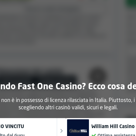
Ot
oblemi trovati:
 One Casino è un
casinò online grande
, in base alle nostre
Mostra analisi dettagliata
Recl
quantità di pagamenti negati molto bassa, in base ai rec
Aper
alizziamo i termini e condizioni di ciascun casinò
sioni (oppure non ha ricevuto alcun reclamo). Nella nostra
la ricerca di regole inique che potrebbero essere
Non r
asinò che i reclami dei giocatori, riconoscendo che i casino
tenzialmente utilizzate contro i giocatori. Ogni
Risol
ausola considerata scorretta risulterà in un Indice di
ono un numero di reclami più alto.
Rifiu
curezza più basso.
se alle informazioni che abbiamo trovato, Fast One Casino n
 casinò è menzionato in una blacklist, compresa la nostra
b
La p
o un comportamento scorretto nei confronti dei clienti. Inv
trat
imensioni del casinò
dete
mento di scegliere un casinò online in cui giocare.
seri
Casinò grande
Gruppo grande
ando Fast One Casino? Ecco cosa d
casi
derati tutti i fattori nella nostra recensione, Fast One Casi
neralmente i casinò più grandi sono più sicuri,
gioc
che è di valore Alto.
. Per la maggior parte dei giocatori alla
iché introiti maggiori permettono di rimborsare
on è in possesso di licenza rilasciata in Italia. Piuttosto, 
che le vincite più consistenti senza problemi, e
 la correttezza nell'esperienza di gioco che offre, questo
scegliendo altri casinò validi, sicuri e legali.
iché sono stati testati da un gran numero di
ocatori. Consideriamo gli introiti stimati relativi agli
Bla
timi 4 anni, nonché gli introiti degli altri casinò
rrelati.
O VINCITU
William Hill Casino
Nota:
per quanto ne sappiamo, Fast One Casino è colleg
No
tra questi casinò, per il calcolo dell'Indice di sicurezz
lto dal Guru
Ottima assistenza 