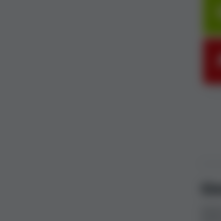
Casin
opini
tra T
In ba
degli
secti
Gio
Esplor
popol