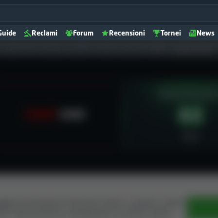
Guide
Reclami
Forum
Recensioni
Tornei
News
 nostri siti o servizi, accetti il nostro uso dei cookies.
Scopri di più
Indice di sicurez
8.2
Alto
ggi la recensione di Fast One Casino, i reclami e molto
tro. Scopri perché lo consideriamo un ottimo casinò.