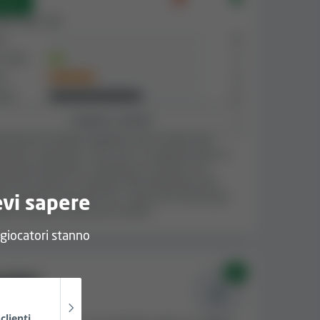
timo
 stime o informazioni raccolte. Questo casinò ha
ami totali:
10
lami dei giocatori
, relativamente alle sue
ti
0
 valutazione, consideriamo sia le dimensioni
isolti
1
 più grandi, avendo più giocatori, spesso
ti
3
tati
6
on è menzionato in alcuna blacklist rilevante.
Esplora reclami
lacklist di Casino Guru
, è probabile che abbia
resenza di reclami significa che il casinò non
itiamo i giocatori a considerare questo fattore,
ta bene i giocatori o che non si comporta bene in
rminate situazioni. Valutiamo il numero e la
età dei reclami in relazioni alle dimensioni del
evi sapere
nò, poiché è naturale che i casinò che hanno più
no ha totalizzato un
Indice di sicurezza pari a
atori avranno anche più reclami.
 ricerca di un casinò online che metta al primo
i giocatori stanno
 casinò è un'opzione raccomandabile.
0x
cklist
ato ad altri 2 casinò. Data la correlazione
ne
a di Fast One Casino abbiamo tenuto in
clienti