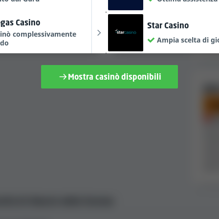
Se u
considerazione anche le caratteristiche dei casinò colle
perc
gas Casino
pren
Star Casino
rego
inò complessivamente
Ampia scelta di gi
nost
ido
mini e condizioni di Fast One Cas
Mostra casinò disponibili
Alt
o valutiamo i casinò online,
esaminiamo attentamente i T
minare il loro livello di correttezza
. Molti di essi hanno 
Le
deriamo ingiuste o apertamente svantaggiose, dato che po
Op
sto per trattenere le loro vincite in determinate circostanze
Anch
influ
orso della nostra procedura di revisione, abbiamo trovato alc
sulle
cont
lessivamente,
riteniamo che i Termini e condizioni di Fa
rete 
Nota:
le nostre scoperte specifiche derivanti dall'anali
rità di rilascio delle licenze