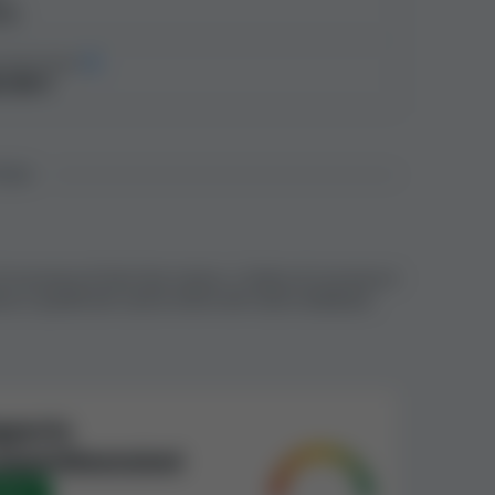
e vincite senza intoppi.
Fast One Casino ha
.V.
 potrebbe essere considerato un'opzione
ettezza e sicurezza. Dai un'occhiata alla nostra
nnuali stimati
0.000 €
tili a determinare se questo casinò soddisfa i
EZZA
Casino
a complessa che prende in considerazione
i sicurezza di Fast One Casino. L'Indice di sicurezza è
timate del casinò, i suoi T&C, i reclami dei
zza e qualità dei casinò online del nostro database.
ttentamente i Termini e condizioni di Fast One
voli. Nonostante ciò,
riteniamo che i T&C siano
giosa potrebbe potenzialmente essere usata
pporto
delle vincite, ma in questo casinò non abbiamo
clami/dimensioni