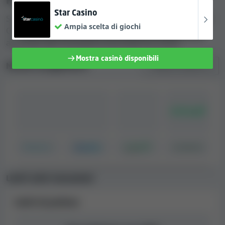
sempre questi aspetti nelle nostre recensioni di casinò.
Star Casino
Scopri i metodi di pagamento supportati da Galaksino
Le informazioni relative ai limiti sulle vincite e sui
Ampia scelta di giochi
Casino, oltre alle limitazioni e alle commissioni
prelievi di questo casinò sono mostrati nella tabella qui
associate alle transazioni verso/dal tuo conto.
sotto.
Mostra casinò disponibili
Metodi di pagamento
Mostra tutto
(11)
Limiti di prelievo
Limiti di vincita
Nessun limite
EUR 400.000 per spin
Nota:
è improbabile che tutte le opzioni di
pagamento menzionate possano essere
usate sia per i depositi che per i prelievi.
Analogamente, alcune opzioni di pagamento
potrebbero essere disponibili solo in Paesi
selezionati.
Limiti sulle transazioni
Limiti di prelievo
Opzioni sulle lingue e sull'assistenza
clienti