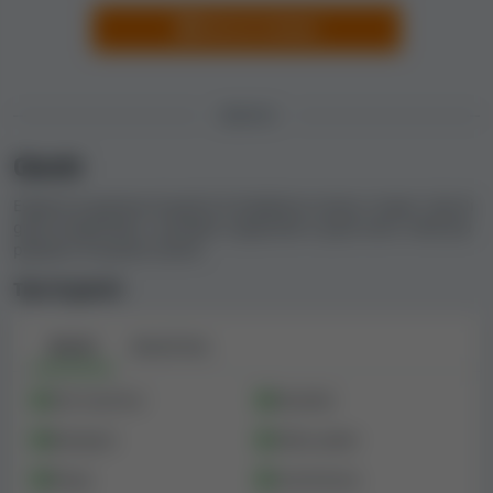
Reclami degli utenti per Galaksino
Invia un reclamo
Casino
Nel nostro metodo di recensione dei casinò, poniamo
particolare attenzione ai reclami dei giocatori, perché ci
GIOCHI
forniscono
informazioni importanti sui problemi
Giochi
affrontati dai giocatori e sull'approccio dei casinò
nel risolverli
. Quando esaminiamo la sicurezza e la
Esplora la gamma di giochi di Galaksino Casino. Scopri i tipi di
correttezza di un casinò, prendiamo in considerazione
giochi disponibili, i provider supportati e quali sono i titoli più
tutti i reclami inviati tramite il nostro
Centro risoluzione
popolari di questo casinò.
reclami
, insieme a quelli provenienti da altre fonti,
Tipi di giochi
Al momento abbiamo
0 reclami riguardanti
direttamente questo casinò
nel nostro database,
Giochi
Giochi live
insieme a
45 reclami relativi ad altri casinò collegati
.
A causa di questi reclami, abbiamo dato a questo casinò
Slot machine
Roulette
6.351 punti di penalità totali
, di cui
6.351
provengono
Blackjack
Video poker
dai casinò collegati. Puoi trovare altre informazioni sui
reclami e sui punti di penalità alla sezione "Spiegazioni
Bingo
Scommesse