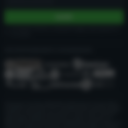
Inserisci la tua email
Iscriviti
Ho almeno 18 anni e, secondo la legge, posso giocare in
un casinò
GIOCA RESPONSABILMENTE E CON MODERAZIONE.
Casino.guru è una fonte indipendente di informazioni sui casinò online e
sui giochi da casinò online e non è controllato da alcun operatore di gioco
d’azzardo, né da qualsiasi altra istituzione. Tutte le nostre recensioni e
guide vengono realizzate onestamente, secondo le conoscenze e le
opinioni dei membri del nostro team indipendente di esperti. Tuttavia, tali
recensioni e guide vanno intese per solo scopo informativo e non vanno