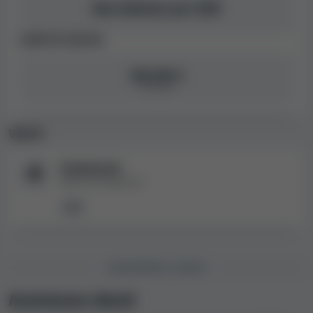
Non limitato per EUR
Per recensire i casinò online, i membri del nostro team
Limiti di vincita
dedicato raccolgono informazioni sull'assistenza e sulle
lingua disponibili. Le opzioni disponibili su Galaksino
400.000 €
Casino si trovano nella tabella qui sotto.
Per spin
Lingua
Sito web
Assistenza clienti
Live chat
Valute
Finlandese
Tradizionali
I membri del nostro team dedicato alle recensioni di
Valute fiat supportate.
casinò hanno contattato i rappresentanti del casinò per
capire quanto le loro risposte siano utili, professionali e
EUR
veloci. Riteniamo l'assistenza clienti un elemento
importante, poiché può essere estremamente d'aiuto
in caso di problemi con la registrazione, con il conto,
ASSISTENZA CLIENTI
con i prelievi o qualsiasi altra difficoltà con Galaksino
Casino. In base ai nostri test e alle informazioni che
Assistenza clienti
abbiamo raccolto, Galaksino Casino ha una
buon