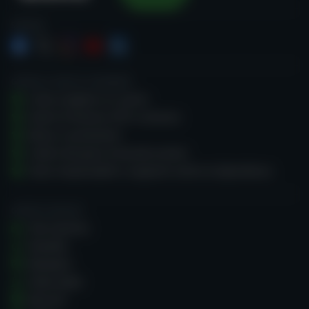
Casino Guru
SEGUICI
Vogliamo che i giocatori comprendano il gioco
d'azzardo.
GUIDA AL GIOCO D'AZZARDO
Come scegliere un casinò
Giochi di fortuna: RTP e varianza
Bonus e promozioni
Codice del gioco d’azzardo onesto
Gioco responsabile e supporto contro la dipendenza
GUIDE AI GIOCHI
Slot machine
Roulette
Blackjack
Video poker
Baccarà