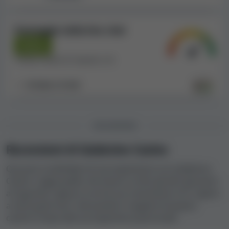
Lightning Box, Spinomenal, 1X2 Gaming, Booming
Games, Tom Horn, Iron Dog Studio, Relax Gaming,
Punteggio della live chat
Greentube, Inspired Gaming, Jelly, Sneaky Slots,
Buono
AceRun, Fantasma Games, Fuga Gaming, Bluberi
Gaming, Playzido, Swintt, Indigo Magic, Win Fast,
Tempo medio di risposta: 2m
SpinOn, Lakka Studios, Bulletproof Games, Boomerang
Studios, Reflex Gaming, G Games, NetGaming, Trigger
In base a
6
test
Button Studios, Gamomat, Big Daddy Gaming, Black Cat
Games, OnAir Entertainment, Bitpunch, Bragg Gaming,
RAW iGaming, Bang Bang Games, AGS, SlotMill, Four
RECENSIONI
Leaf Gaming, Givme Games, Slammer Studios, PG Soft
(Pocket Games Soft), Degen Studios, Reel Play, Oryx
Recensioni di Galaksino Casino
Gaming, Atomic Slot Lab, Gaming Corps, Games Inc.,
Qui puoi condividere le tue esperienze con Galaksino
Leap Gaming, Ela Games, Synot Games, Hölle games,
Casino. Leggi quello che hanno scritto gli altri giocatori
Max Win Gaming, Octoplay, HungryBear, Skywind
al riguardo, oppure scrivi la tua recensione e fa' sapere
Group, Stakelogic, Peter & Sons, AvatarUX, Blue Guru
a tutti quali sono i lati positivi e negativi di questo
Games, Kalamba Games, Golden Hero, Apparat
casinò in base alla tua esperienza personale.
Gaming, Games Global, Gaming Realms, Light &