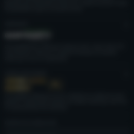
giocatori più vulnerabili di bloccare il proprio accesso a tutte
le possibilità di gioco d'azzardo online.
GAMTEGRITY
Una piattaforma creata per mostrare tutti i nostri sforzi nel
concretizzare l'idea di un'industria del gioco d'azzardo
online più sicura e trasparente.
CASINO GURU AWARDS
Un progetto ambizioso che ha l'obiettivo di celebrare le più
grandi e responsabili aziende nel settore iGaming e dar loro
il riconoscimento che meritano.
ISCRIVITI ALLA NEWSLETTER