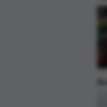
Re
Al mo
ha an
dete