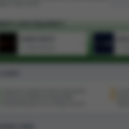
gliori. Scopri perché.
gliori casinò disponibili IT
CASINO VINCITU
Willi
Scelto dal Guru
Ott
e contro
Depositi e prelievi tramite criptovalute
Si ri
Assistenza telefonica disponibile
Ness
Disponibili giochi con croupier da vivo
dispo
enshot casinò