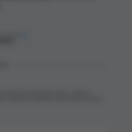
ermini e condizioni, le licenze, l'assistenza
ù
presentazione numerica e verbale della
mazioni raccolte. Con un Indice di sicurezza più
nnuali stimati
le proprie vincite senza intoppi. Sebbene
0.000 €
periore alla media, pari a 7.1
, ovvero sia
sono casinò meglio posizionati in termini di
 completa di Gamexch567 Casino, che offre
EZZA
requisiti e preferenze.
icurezza di Gamexch567
 di sicurezza di Gamexch567 Casino. L'Indice di
à, correttezza e qualità dei casinò online del nostro
a complessa che prende in considerazione
timate del casinò, i suoi T&C, i reclami dei