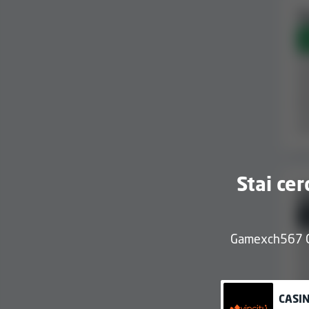
T
Nella
Game
Pr
cons
An
poten
al
po
In ba
cl
casin
si
vinci
valut
grand
Stai ce
D
Per q
una b
Ge
Gamexch567 Casi
scorr
po
casin
an
po
gi
A seg
CASIN
ul