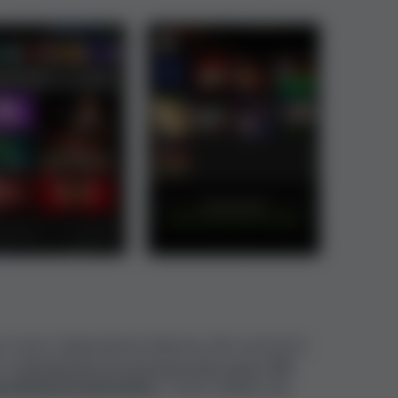
o team indipendente dedicato alle recensioni
ra
metodologia di recensione dei casinò
.
Per
enzialmente pericoloso
, i nostri addetti alle