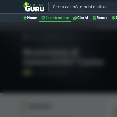
Home
Casinò online
Giochi
Bonus
Utilizzando i
Home
Casinò online
Recensione di Gamexch567 Casin
Recensione di
Gamexch567 Casino
Mirka D.
10/2025
Panoramica
Sc
al