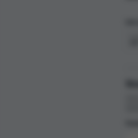
recen
client
Info
Abbia
sicur
Fond
eleva
202
Gamex
un'op
corre
infor
Si
In
Scopr
Ca
sicure
datab
Calco
Para
una 
giocat