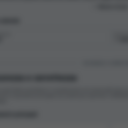
sioni hanno esaminato attentamente la correttezza dei suoi T
Mostra di pi
i, i limiti, i reclami dei giocatori e altri importanti fattori.
 azienda
mo messo a punto l'Indice di sicurezza dei casinò, una rap
ezza e correttezza dei casinò online, in base a queste infor
azione
Introiti a
to, aumentano le probabilità di giocare e di vedersi pagate 
1
< 1.00
ch567 Casino abbia totalizzato un Indice di sicurezza su
zione accettabile per alcune persone, tieni presente che ci 
ttezza e sicurezza. Dai un'occhiata alla nostra recensione
SICUREZZA E CORRETT
mazioni utili a determinare se questo casinò soddisfa i tuoi 
curezza e correttezza
dice di sicurezza: correttezza e s
i quali fattori prendiamo in considerazione nel calcolo dell'Indice
sino
zza è il parametro principale che usiamo per esprimere l'affidabilit
ase.
liamo l'Indice di sicurezza di un casinò usando
una formul
metri principali
moltitudine di informazioni
. Elementi come le dimensioni s
ori, le blacklist e molti altri.