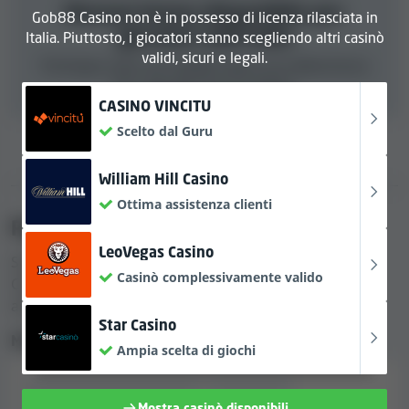
Nessun bonus disponibile per
Gob88 Casino non è in possesso di licenza rilasciata in
giocatori dall'Italia
Italia. Piuttosto, i giocatori stanno scegliendo altri casinò
Limiti di prelievo
Limiti di vincita
validi, sicuri e legali.
Purtroppo, pare che Gob88 Casino non abbia bonus
Nessun limite
Nessun limite di vincita
per i giocatori del tuo Paese.
CASINO VINCITU
Nota:
è improbabile che tutte le opzioni di
Scelto dal Guru
pagamento menzionate possano essere
usate sia per i depositi che per i prelievi.
William Hill Casino
METODI DI PAGAMENTO
Analogamente, alcune opzioni di pagamento
Ottima assistenza clienti
potrebbero essere disponibili solo in Paesi
Pagamenti
selezionati.
LeoVegas Casino
Scopri i metodi di pagamento supportati da Gob88
Casinò complessivamente valido
Casino, oltre alle limitazioni e alle commissioni
Opzioni sulle lingue e sull'assistenza
associate alle transazioni verso/dal tuo conto.
clienti
Star Casino
Metodi di pagamento
Ampia scelta di giochi
Per recensire i casinò online, i membri del nostro team
dedicato raccolgono informazioni sull'assistenza e sulle
lingua disponibili. Le opzioni disponibili su Gob88
Mostra casinò disponibili