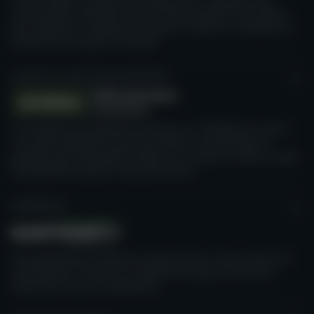
casinò online, orientati verso le buone pratiche del settore,
per migliorare l'esperienza di gioco e favorire un approccio
onesto verso il gioco d'azzardo.
GLOBAL SELF-EXCLUSION INITIATIVE
Un'iniziativa che abbiamo lanciato con l'obiettivo di creare
un sistema globale di auto-esclusione, che permetta ai
giocatori più vulnerabili di bloccare il proprio accesso a tutte
le possibilità di gioco d'azzardo online.
GAMTEGRITY
Una piattaforma creata per mostrare tutti i nostri sforzi nel
concretizzare l'idea di un'industria del gioco d'azzardo
online più sicura e trasparente.