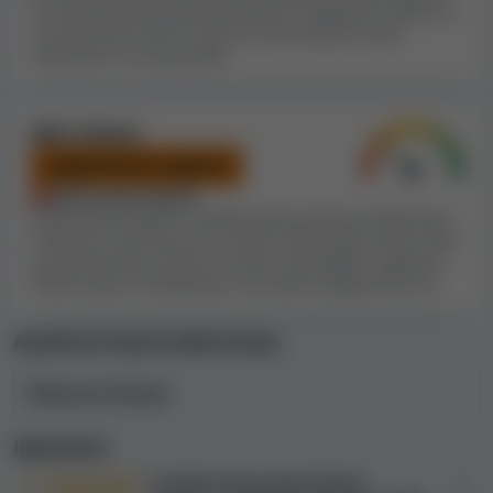
Tutto questo, insieme ad altri fattori che prendiamo in
in considerazione tutte le blacklist e regoliamo l'Indice di
considerazione per le nostre recensoni, ha determinato
sicurezza del casinò in base al nostro parere sulla
situazione e la sua gravità.
per Gob88 Casino un
Indice di sicurezza pari a 6.4,
ovvero Inferiore alla media
. Questo casinò non è
un'opzione consigliabile per chi cerca un casinò online
Altri fattori
che garantisca correttezza ai propri clienti.
Leggermente negativi
Termini e condizioni di Gob88 Casino
Opera senza licenza
Anche altre qualità e caratteristiche possono influenzare
l'Indice di sicurezza di un casinò: limiti sulle vincite, limiti
Ogni volta che ci occupiamo della recensione di un
di prelievo bassi, giochi o licenze contraffatte, supporto
casinò online,
esaminiamo attentamente i suoi
clienti scarso o inesistente, una rete di negozi fisici ecc.
Termini e condizioni per valutarne l'imparzialità
.
Non è raro trovare, nei Termini e condizioni di alcuni
Autorità di rilascio delle licenze
casinò, clausole e regole che reputiamo ingiuste, dal
momento che danno al casinò l'opportunità di
Nessuna licenza
trattenere le vincite dei giocatori in determinate
circostanze.
Importante
Nel corso della nostra procedura di revisione, non
Importante:
Il casinò opera senza licenza