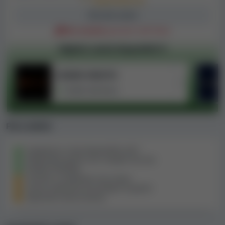
Sito del casinò
Non accetta
giocatori dall'Italia
Migliori casinò disponibili IT
CASINO VINCITU
Scelto dal Guru
Pro e contro
Supporto in chat disponibile 24/7
Disponibili giochi con croupier da vivo
Prelievi illimitati
Termini e condizioni non chiari
Scarsa selezione di provider di giochi
Operante senza licenza