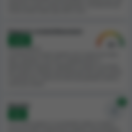
testati da un gran numero di giocatori. Consideriamo gli
In base alle nostre stime e ai dati effettivi che abbiamo
introiti stimati relativi agli ultimi 4 anni.
raccolto, Gob88 Casino sembra essere un
casinò
online tra i più piccoli
. Questo casinò ha una
quantità
Rapporto reclami/dimensioni
di pagamenti negati molto bassa, in base ai reclami
dei giocatori
, relativamente alle sue dimensioni
Ottimo
(oppure non ha ricevuto alcun reclamo). Consideriamo
Reclami totali:
0
il numero di reclami in relazione alle dimensioni del
La presenza di reclami significa che il casinò non tratta
casinò, riconoscendo che i casinò più grandi tendono a
bene i giocatori o che non si comporta bene in
determinate situazioni. Valutiamo il numero e la serietà
ricevere un più alto numero di reclami.
dei reclami in relazioni alle dimensioni del casinò, poiché
è naturale che i casinò che hanno più giocatori avranno
In base alle informazioni che abbiamo trovato, Gob88
anche più reclami.
Casino non è menzionato in alcuna blacklist rilevante.
Se un casinò è menzionato in una blacklist, compresa la
nostra
blacklist di Casino Guru
, è probabile che abbia
0x
Blacklist
fatto qualcosa di male: invitiamo i giocatori a
None
considerare questo fattore, al momento di scegliere un
casinò online in cui giocare.
Se un casinò appare in una blacklist valida, di solito è
perché ha delle caratteristiche negative. Noi prendiamo