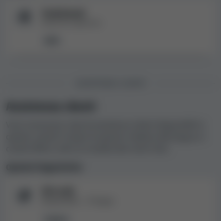
assistenza clienti
.
Tradizionali
Valute fiat supportate.
Slot e altri giochi di Gob88 Casino
MYR
Su Gob88 Casino, è possibile trovare
questi tipi di
giochi
: Slot machine, Roulette, Blackjack, Scommesse,
Video poker, Bingo, Baccarà, Giochi con jackpot, Giochi
ASSISTENZA CLIENTI
live, Keno, Gratta e vinci, Altri giochi di carte,
Assistenza clienti
Scommesse di eSport, Sport virtuali, Altri giochi, Giochi
"crash", Live show, Baccarat live, Bingo live, Blackjack
Vuoi conoscere i tipi di assistenza clienti disponibili in
live, Giochi con i dadi live, Altri giochi live, Poker live,
questo casinò? Scopri le opzioni relative alla lingua e i
Roulette live.
canali offerti, oltre ai risultati dei nostri test.
Sono disponibili i giochi di
14 game provider
. Ecco
Opzioni linguistiche
quali: Playtech, Evolution Gaming, CQ9 Gaming, M8BET,
Gameplay Interactive, 918Kiss, Joker, CMD368, IBCbet,
Sito web
XE-88, Mega888, Sexy gaming, WBET, Big Gaming.
Disponibile...
1
lingua
Inglese