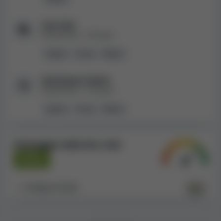
Bonus e codici offerti da Gob88 Casino
I casinò online offrono bonus ai giocatori nuovi o già
Live chat
Disponibile...
3
lingue
esistenti per incentivarli ad aprire un conto e
cominciare a giocare. Bonus senza deposito, spin
Inglese
Cinese
Malese
gratuiti e bonus deposito sono alcuni dei tipi di bonus
più cercati. I bonus senza deposito possono essere
Assistenza clienti:
ottenuti registrando un account nel casinò, mentre i
Disponibile...
3
lingue
bonus deposito si ottengono effettuando un
versamento. Tra le promozioni offerte dai casinò
Inglese
Cinese
Malese
troviamo inoltre codici bonus, bonus di benvenuto per
la registrazione e programmi fedeltà.
Punteggio della live chat
In questo momento, la nostra banca dati ha
2 bonus di
Buono
Gob88 Casino
, tra cui:
BONUS 5% ILLIMITATO
In base a
5
test
100% fino a 500 RM