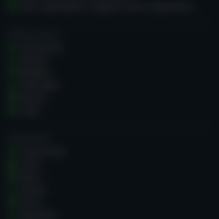
Gioco responsabile e supporto contro la dipendenza
GUIDE AI GIOCHI
Slot machine
Roulette
Blackjack
Video poker
Baccarà
Craps
CASINO GURU
Casinò online
Giochi
Bonus
Reclami
Forum
Recensioni