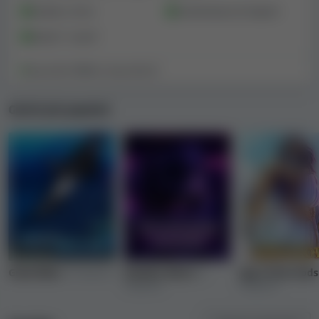
Gratta e vinci
Scommesse di eSport
punteggio complessivo sul feedback degli
utenti. Al contrario, potrebbero esserci
Giochi “crash“
giocatori insoddisfatti che inviano diverse
recensioni negative per abbassare il
Disponibile:
13
Non disponibile:
2
punteggio del casinò. Il nostro obiettivo è
escluderli e calcolare un punteggio relativo al
Giochi più popolari
feedback degli utenti imparziale; pertanto,
per questi motivi, le recensioni degli utenti
non fanno parte della procedura di calcolo
dell'Indice di sicurezza.
Licenze e informazioni sull'azienda
Gob88 Casino è di proprietà di Gob88 e, secondo le
nostre stime, i suoi introiti annuali sono maggiori di
Great Blue
di Playtech
Panther Moon
di
Age of the God
$1,000,000. In base agli introiti, lo consideriamo uno dei
Playtech
Playtech
casinò online più piccoli sul mercato.