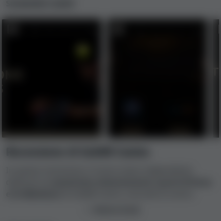
Screenshot casinò
Recensione di Gob88 Casino
In questa recensione, il nostro team indipendente
dedicato ha
esaminato attentamente i punti di forza
e le debolezze
di Gob88 Casino, secondo la nostra
metodologia di recensione dei casinò
. Esaminando le
Mostra di più
licenze, i Termini e condizioni, i reclami dei giocatori