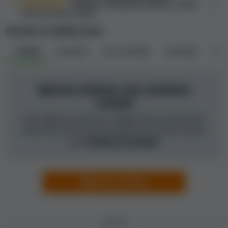
abbiamo trovato regole ingiuste nei Termini e
Importante:
Termini e condizioni assenti o molto
brevi e/o poco chiari
condizioni di Gob88 Casino
.
Reclami su Gob88 Casino
Reclami degli utenti per Gob88 Casino
Tutti
(0)
Aperti
(0)
Non risolti
(0)
Risolti
(0)
Rifi
Prendere in considerazione i reclami dei giocatori è
parte integrante della nostra procedura di recensione
Questa sezione non contiene
dei casinò, poiché questi offrono una
panoramica
reclami
esaustiva dei problemi riscontrati dai giocatori e
dell'attitudine dei casinò nel risolverli
. L'Indice di
Non abbiamo reclami su Gob88 Casino nella nostra
sicurezza di ciascun casinò viene calcolato dopo aver
banca dati. Se hai avuto problemi con questi casinò,
valutato attentamente tutti i reclami ricevuti al nostro
puoi
inviare un reclamo
.
Centro di risoluzione reclami
, insieme ai reclami
provenienti da altri canali.
Invia un reclamo
Non abbiamo trovato
alcun reclamo significativo
su
questo casinò.
Feedback e recensioni degli utenti di
GIOCHI