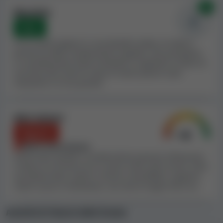
è un
casinò online tra i più piccoli
. Quando valutiamo
0x
Blacklist
un casinò, prendiamo in considerazione il numero di
reclami in relazione alle dimensioni, dato che i casinò
None
più grandi ricevono in genere più reclami, poiché hanno
Se un casinò appare in una blacklist valida, di solito è
un numero di utenti maggiore.
perché ha delle caratteristiche negative. Noi prendiamo
in considerazione tutte le blacklist e regoliamo l'Indice di
Non abbiamo trovato GOLD99 Casino in alcuna blacklist
sicurezza del casinò in base al nostro parere sulla
di casinò degna di nota. La presenza di un casinò in
situazione e la sua gravità.
varie blacklist, come la nostra
blacklist di Casino Guru
, è
un potenziale indice di comportamenti scorretti nei
Altri fattori
confronti dei clienti. Raccomandiamo ai giocatori di
prendere in considerazione quste informazioni, al
Negativi
momento di scegliere un casinò in cui giocare.
Opera senza licenza
Anche altre qualità e caratteristiche possono influenzare
Complessivamente, in combinazione con altri fattori
l'Indice di sicurezza di un casinò: limiti sulle vincite, limiti
che entrano in gioco nella nostra recensione, GOLD99
di prelievo bassi, giochi o licenze contraffatte, supporto
Casino ha ottenuto un
clienti scarso o inesistente, una rete di negozi fisici ecc.
Indice di sicurezza Inferiore
alla media, pari a 5.4
. Secondo la nostra esperta
opinione, non è una buona scelta per chi cerca un
Autorità di rilascio delle licenze