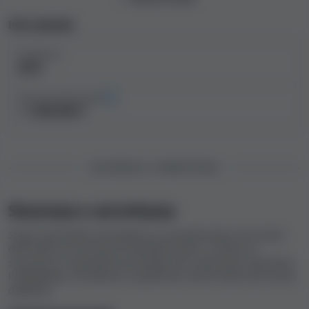
determinare se questo casinò sia valido e sicuro,
oppure potenzialmente pericoloso
Info azienda
, i nostri addetti alle
recensioni hanno esaminato attentamente la
Fondazione
correttezza dei suoi Termini e condizioni, le licenze,
2023
l'assistenza clienti, i limiti, i reclami dei giocatori e altri
importanti fattori.
Introiti annuali stimati
< 1.000.000 €
Abbiamo messo a punto l'Indice di sicurezza dei casinò,
una rappresentazione numerica e verbale della
sicurezza e correttezza dei casinò online, in base a
queste informazioni raccolte. Più è alto l'Indice di
SICUREZZA E CORRETTEZZA
sicurezza, minori sono le probabilità di riscontrare
problemi durante il gioco o di diminuire la cifra
Sicurezza e correttezza
prelevabile.
GOLD99 Casino ha un Indice di sicurezza
inferiore alla media, pari a 5.4
, il che significa che
Scopri quali fattori prendiamo in considerazione nel calcolo
dell'Indice di sicurezza di GOLD99 Casino. L'Indice di
generalmente è un'opzione tutt'altro che ideale in
sicurezza è il parametro principale che usiamo per esprimere
termini di sicurezza e correttezza. Continua a leggere la
l'affidabilità, correttezza e qualità dei casinò online del nostro
nostra recensione di GOLD99 Casino per conoscere
database.
meglio questo casinò e decidere se fa al caso tuo.