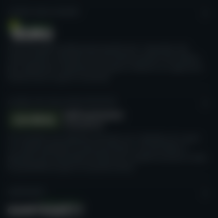
CASINO GURU ACADEMY
Corsi formativi professionali gratuiti per i lavoratori dei
casinò online, orientati verso le buone pratiche del settore,
per migliorare l'esperienza di gioco e favorire un approccio
onesto verso il gioco d'azzardo.
GLOBAL SELF-EXCLUSION INITIATIVE
Un'iniziativa che abbiamo lanciato con l'obiettivo di creare
un sistema globale di auto-esclusione, che permetta ai
giocatori più vulnerabili di bloccare il proprio accesso a tutte
le possibilità di gioco d'azzardo online.
GAMTEGRITY