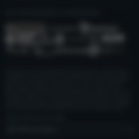
GIOCA RESPONSABILMENTE E CON MODERAZIONE.
Casino.guru è una fonte indipendente di informazioni sui casinò online e
sui giochi da casinò online e non è controllato da alcun operatore di gioco
d’azzardo, né da qualsiasi altra istituzione. Tutte le nostre recensioni e
guide vengono realizzate onestamente, secondo le conoscenze e le
opinioni dei membri del nostro team indipendente di esperti. Tuttavia, tali
recensioni e guide vanno intese per solo scopo informativo e non vanno
considerate alla stregua di consigli legali. Assicurati sempre di soddisfare
tutti i requisiti previsti dalla legge prima di giocare in qualsiasi casinò.
CASINO GURU IN ALTRE LINGUE
Seleziona lingua