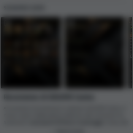
Screenshot casinò
Recensione di GOLD99 Casino
Al momento di esaminare e valutare GOLD99 Casino, il
nostro team indipendente dedicato alle recensioni ha
analizzato
i suoi punti di forza e svantaggi
in base alla
nostra
metodologia di recensione dei casinò
.
Per
Mostra di più