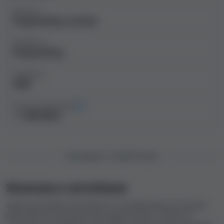
essenziali del casinò, il nostro team dedicato alle
Operatore
recensioni ha individuato la soglia di sicurezza e
ProgressPlay Limited
correttezza del casinò,
stabilendo se si tratta di
un'opzione regolare e sicura
oppure pericolosa per i
Piattaforma
giocatori.
ProgressPlay
In base alle informazioni raccolte, abbiamo calcolato
Fondazione
l'Indice di sicurezza del casinò, ovvero il punteggio che
2020
attribuiamo per descrivere la sicurezza e imparzialità
dei casinò online. Maggiore è l'Indice di sicurezza,
Introiti annuali stimati
< 1.000.000 €
maggiori sono le probabilità di giocare e vedersi pagate
le proprie vincite senza problemi.
Las Vegas Casino ha
totalizzato un Indice di sicurezza Basso, pari a 4.5
,
mostrandosi piuttosto scarso quanto a correttezza e
SICUREZZA E CORRETTEZZA
sicurezza, in base al nostro metodo di valutazione.
Continua a leggere la nostra recensione di Las Vegas
Sicurezza e correttezza
Casino per decidere consapevolmente se questo casinò
fa per te o no.
Scopri quali fattori prendiamo in considerazione nel calcolo
dell'Indice di sicurezza di Las Vegas Casino. L'Indice di