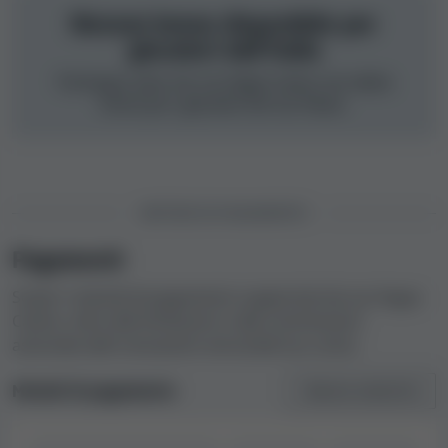
Lightning Box, Spinomenal, Rabcat, 1X2 Gaming, Tom
Nessun bonus disponibile per
Horn, Iron Dog Studio, Realistic Games, Greentube,
giocatori dall'Italia
Inspired Gaming, PearFiction Studios, Jelly, Oros
Purtroppo, pare che Las Vegas Casino non abbia
Gaming, Prospect Gaming, Old Skool Studios, Half Pixel
bonus per i giocatori del tuo Paese.
Studios, Playzido, S Gaming, Wishbone, Slingshot
Studios, Alchemy Gaming, Ad Lunam, GONG Gaming
Technologies, BF Games, Nailed it! Games, Fortune
Factory Studios, Spribe, All For One Studios (ALL41),
Northern Lights Gaming, OnAir Entertainment, Foxium,
METODI DI PAGAMENTO
Buck Stakes Entertainment, Spinoro, Triple Edge
Studios, Crazy Tooth Studio, Infinity Dragon Studios,
Pagamenti
Gameburger Studios, Real Dealer Studios, Games Inc.,
Scopri i metodi di pagamento supportati da Las Vegas
Switch Studios, Barstruck, Fun Fiesta, Blue Ring Studios,
Casino, oltre alle limitazioni e alle commissioni
Neon Valley Studios, Synot Games, Max Win Gaming,
associate alle transazioni verso/dal tuo conto.
Skywind Group, Gamevy, High Limit Studio, Pulse 8
Studios, SpinPlay Games, Neko Games, Retro Gaming,
Metodi di pagamento
Mostra tutto
(12)
Gold Coin Studios, Hammertime, Aurum Signature
Studios, Spark Gaming, Just For The Win, Games Global,
Light & Wonder, InnoGames, Snowborn Games,