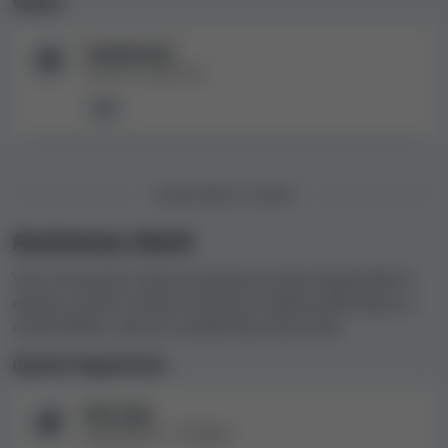
Vegas Casino
:
Valute
100% fino a £25
e 33 spin extra
Tradizionali
Valute fiat supportate.
Tieni a mente che questi bonus potrebbero non essere
GBP
disponibili per i giocatori di determinate aree
geografiche. Consulta la sezione '
"Bonus"
' di questa
recensioni per maggiori dettagli e per scoprire quali di
quali offerte potresti usufruire.
ASSISTENZA CLIENTI
Assistenza clienti
Vuoi conoscere i tipi di assistenza clienti disponibili in
questo casinò? Scopri le opzioni relative alla lingua e i
canali offerti, oltre ai risultati dei nostri test.
Opzioni linguistiche
Sito web
Disponibile...
1
lingua