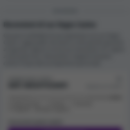
RECENSIONI
Recensioni di Las Vegas Casino
Qui puoi condividere le tue esperienze con Las Vegas
Casino. Leggi quello che hanno scritto gli altri giocatori
al riguardo, oppure scrivi la tua recensione e fa' sapere
a tutti quali sono i lati positivi e negativi di questo
casinò in base alla tua esperienza personale.
FEEDBACK DEGLI UTENTI:
DATI INSUFFICIENTI
Basato su 0 utenti
Molto positivo
Positivo
Neutrale
Negativo
Molto negativo
Hai provato questo casinò?