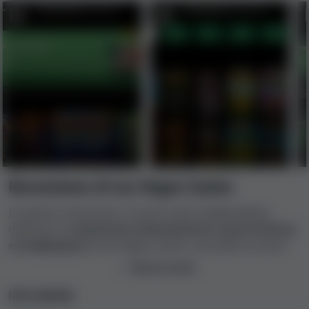
Recensione di Las Vegas Casino
In questa recensione, il nostro team indipendente
dedicato ha
esaminato attentamente i punti di forza
e le debolezze
di Las Vegas Casino, secondo la nostra
metodologia di recensione dei casinò
. Esaminando le
Mostra di più
licenze, i Termini e condizioni, i reclami dei giocatori
aggiornati, i limiti, l'assistenza clienti e altri elementi
Info azienda