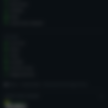
Recensioni
ZOOMin
News
Casino Guru Awards
SU DI NOI
Su di noi
Storia
Team
Contatti
Termini d'uso
Mappa del sito
Home
Casinò online
Recensione di Las Vegas Casino
CASINO GURU ACADEMY