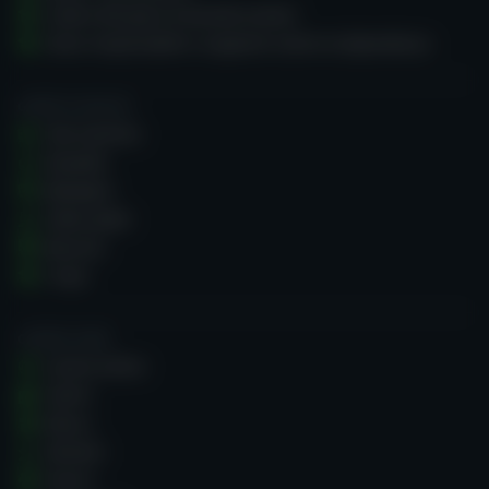
Codice del gioco d’azzardo onesto
Gioco responsabile e supporto contro la dipendenza
GUIDE AI GIOCHI
Slot machine
Roulette
Blackjack
Video poker
Baccarà
Craps
CASINO GURU
Casinò online
Giochi
Bonus
Reclami
Forum