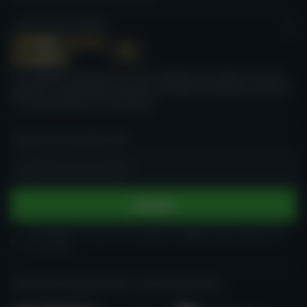
CASINO GURU AWARDS
Un progetto ambizioso che ha l'obiettivo di celebrare le più
grandi e responsabili aziende nel settore iGaming e dar loro
il riconoscimento che meritano.
ISCRIVITI ALLA NEWSLETTER
Inserisci la tua email
Iscriviti
Ho almeno 18 anni e, secondo la legge, posso giocare in
un casinò
GIOCA RESPONSABILMENTE E CON MODERAZIONE.