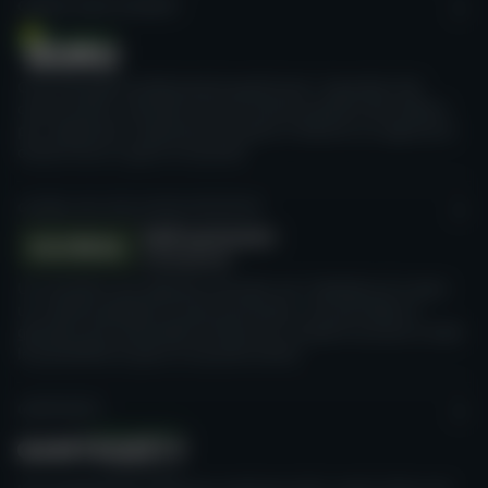
CASINO GURU ACADEMY
Corsi formativi professionali gratuiti per i lavoratori dei
casinò online, orientati verso le buone pratiche del settore,
per migliorare l'esperienza di gioco e favorire un approccio
onesto verso il gioco d'azzardo.
GLOBAL SELF-EXCLUSION INITIATIVE
Un'iniziativa che abbiamo lanciato con l'obiettivo di creare
un sistema globale di auto-esclusione, che permetta ai
giocatori più vulnerabili di bloccare il proprio accesso a tutte
le possibilità di gioco d'azzardo online.
GAMTEGRITY