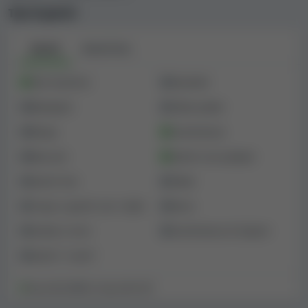
Terribile a Eccellente.
Tipi di giochi
Tuttavia, il punteggio sulla soddisfazione degli utenti
viene calcolato quando il casinò ottiene almeno 5
Giochi
Giochi live
recensioni. Dato che abbiamo raccolto solo
le
recensioni di 3 giocatori
, non abbiamo ancora un
Slot machine
Roulette
punteggio relativo alla soddisfazione degli utenti per
Blackjack
Video poker
LeBull Casino PT. Le recensioni sono disponibili alla
sezione
Recensioni degli utenti
di questa pagina.
Bingo
Scommesse
Baccarà
Giochi con jackpot
Nota:
tieni a mente che le recensioni degli
Giochi live
utenti potrebbero non essere il miglior
Poker
indicatore della qualità del casinò. Alcune
Craps e giochi con i dadi
Keno
recensioni potrebbero essere false, scritte
Gratta e vinci
solo per migliorare il punteggio complessivo
Scommesse di eSport
sul feedback degli utenti. Altre potrebbero
Giochi “crash“
essere state scritte da giocatori insoddisfatti
che inviano diverse recensioni negative per
Disponibile:
3
Non disponibile:
12
abbassare il punteggio del casinò. Sebbene ci