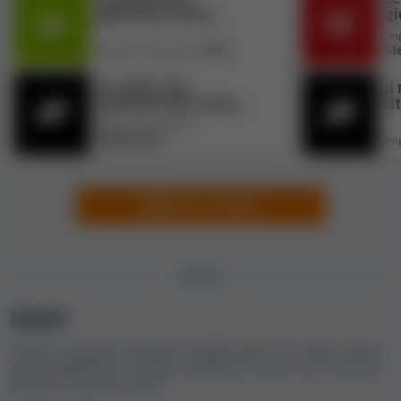
giocatore è stato
gi
correttezza di un casinò, prendiamo in considerazione
ritardato a causa di un
co
Imp
tutti i reclami inviati tramite il nostro
Centro risoluzione
problema di convalida
120 €
Me
Importo contestato:
reclami
, insieme a quelli provenienti da altre fonti,
dell'IBAN.
Le vincite del
Il
Abbiamo trovato
un reclamo importante
su questo
giocatore sono state
ri
casinò. A causa di questo reclamo, abbiamo dato a
confiscate a causa di
te
Importo contestato:
un bonus annullato.
questo casinò
250 punti di penalità
. Puoi trovare altre
Mex$2.000
Imp
informazioni sul reclamo e sui punti di penalità alla
sezione "Spiegazioni sull'Indice di sicurezza".
Invia un reclamo
Feedback e recensioni degli utenti di
LeBull Casino PT
GIOCHI
Casino Guru
offre agli utenti una piattaforma per
valutare e recensire i casinò online
Giochi
, nonché per
condividere i loro feedback ed esperienze. Basandoci su
Esplora la gamma di giochi di LeBull Casino PT. Scopri i tipi di
queste informazioni, calcoliamo un punteggio
giochi disponibili, i provider supportati e quali sono i titoli più
complessivo sul feedback degli utenti, che va da
popolari di questo casinò.