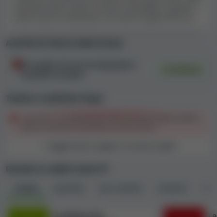
svantaggiose per i giocatori, poiché vengono spesso
di prelievo bassi, giochi o licenze contraffatte, supporto
clienti scarso o inesistente, una rete di negozi fisici ecc.
usate dai casinò per evitare di corrispondere le vincite.
Nel corso della nostra procedura di revisione, abbiamo
Autorità di rilascio delle licenze
trovato alcune regole o clausole discutibili. Tuttavia,
complessivamente,
riteniamo che i Termini e
Portogallo (Serviço de Regulação e
Verificata
condizioni di LeBull Casino PT siano perlopiù onesti
.
Inspeção de Jogos)
Termini e condizioni iniqui
Nota:
le nostre scoperte specifiche derivanti
dall'analisi dei T&Cs sono disponibili
qui
.
I giocatori che depositano solo quando vengono offerti
bonus rischiano di perdere le loro vincite
Reclami degli utenti per LeBull Casino PT
Leggi tutta la regola e la nostra analisi
Nel nostro metodo di recensione dei casinò, poniamo
Reclami su LeBull Casino PT
particolare attenzione ai reclami dei giocatori, perché ci
Tutti
(4)
Aperti
(0)
Non risolti
(1)
Risolti
(1)
Rifi
forniscono
informazioni importanti sui problemi
affrontati dai giocatori e sull'approccio dei casinò
nel risolverli
. Quando esaminiamo la sicurezza e la
Il prelievo del
Le