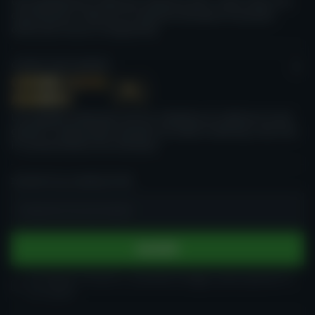
Una piattaforma creata per mostrare tutti i nostri sforzi nel
concretizzare l'idea di un'industria del gioco d'azzardo
online più sicura e trasparente.
CASINO GURU AWARDS
Un progetto ambizioso che ha l'obiettivo di celebrare le più
grandi e responsabili aziende nel settore iGaming e dar loro
il riconoscimento che meritano.
ISCRIVITI ALLA NEWSLETTER
Inserisci la tua email
Iscriviti
Ho almeno 18 anni e, secondo la legge, posso giocare in
un casinò