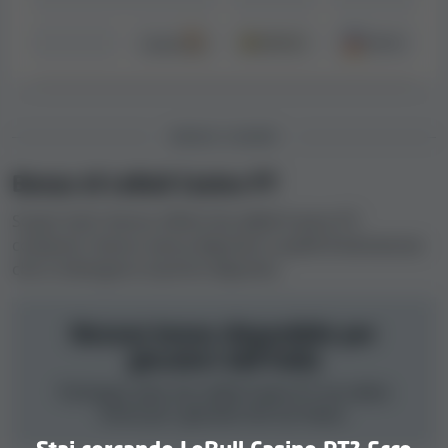
limiti di vincita
LeBull Casino PT supporta
9 metodi di deposito
.
Comprende: Skrill, Neteller, VISA, Mastercard,
Multibanco, Bank transfer, ApplePay, Google Pay, MB
Way.
BONUS CASINÒ
I casinò online impongono frequentemente delle
Bonus di LeBull Casino PT
limitazioni relative agli importi che i giocatori possono
vincere o prelevare. Sebbene in genere siano
Scopri tutti i bonus offerti da LeBull Casino PT,
abbastanza elevati per la maggior parte dei giocatori, in
compresi i bonus senza deposito e quelli di benvenuto
diversi casinò i limiti sulle vincite o sui prelievi sono
che si ottengono al primo deposito.
abbastanza restrittivi. Ecco perché controlliamo sempre
queste informazioni quando valutiamo i casinò. La
Nessun bonus disponibile per
tabella qui sotto mostra i limiti di vincita e di prelievo
giocatori dall'Italia
applicati dal casinò.
Purtroppo, pare che LeBull Casino PT non abbia
Limiti di prelievo
Limiti di vincita
bonus per i giocatori del tuo Paese.
Nessun limite
Nessun limite di vincita