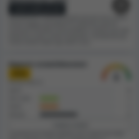
delle vincite, ma in questo casinò non abbiamo trovato
Casinò medio-piccolo
nulla di troppo grave.
Generalmente i casinò più grandi sono più sicuri, poiché
introiti maggiori permettono di rimborsare anche le
In base ai nostri calcoli approssimativi o alle
vincite più consistenti senza problemi, e poiché sono stati
informazioni che abbiamo raccolto, LeBull Casino PT è
testati da un gran numero di giocatori. Consideriamo gli
un
casinò online medio-piccolo
. Ha un
numero di
introiti stimati relativi agli ultimi 4 anni.
pagamenti negati medio, secondo i reclami dei
giocatori
, quando teniamo in considerazione le sue
dimensioni. Dato che i casinò più grandi ricevono in
Rapporto reclami/dimensioni
genere più reclami, per via del maggior numero di
Medio
giocatori, teniamo in considerazione sia le dimensioni
Reclami totali:
4
del casinò che il feedback degli utenti.
Aperti
0
In base alle informazioni che abbiamo trovato, LeBull
Non risolti
1
Casino PT non è menzionato in alcuna blacklist
Risolti
1
rilevante. Se un casinò ha posto in una blacklist, come la
Rifiutati
2
nostra
blacklist Casino Guru
, può darsi che non si sia
Esplora reclami
comportato bene nei confronti dei propri clienti.
La presenza di reclami significa che il casinò non tratta
Quando si sceglie un casinò online in cui giocare,