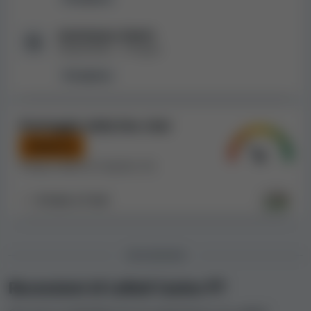
la registrazione e programmi fedeltà.
Assistenza clienti:
In questo momento, la nostra banca dati ha
3 bonus di
Disponibile...
1
lingua
LeBull Casino PT
, tra cui:
Portoghese
50 SPIN GRATUITI
su Golden Lucky Tiger
100% fino a 100 €
Punteggio della live chat
50 SPIN EXTRA
su Sweet Bonanza
Mediocre
Tieni a mente che questi bonus potrebbero non essere
Tempo medio di risposta: 5m
disponibili per i giocatori di determinate aree
geografiche. Consulta la sezione '
"Bonus"
' di questa
In base a
5
test
recensioni per maggiori dettagli e per scoprire quali di
quali offerte potresti usufruire.
RECENSIONI
Recensioni di LeBull Casino PT