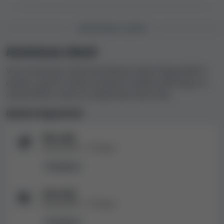
Sono disponibili i giochi di
20 game provider
. Ecco
quali: NetEnt, Nolimit City, TaDa Gaming, Play'n GO,
Pragmatic Play, Red Tiger Gaming, Playson, iSoftBet,
ASSISTENZA CLIENTI
BGaming, Endorphina, Wazdan, Booming Games,
Bullshark Games, 3 Oaks Gaming, Darwin gaming,
Assistenza clienti
Worldmatch, Backseat Gaming, Hacksaw Gaming,
Vuoi conoscere i tipi di assistenza clienti disponibili in
Betixon, Amusnet.
questo casinò? Scopri le opzioni relative alla lingua e i
canali offerti, oltre ai risultati dei nostri test.
Bonus e codici di LeBull Casino PT
Opzioni linguistiche
I casinò online offrono bonus ai giocatori nuovi o già
esistenti per incentivarli ad aprire un conto e
Sito web
cominciare a giocare. Bonus senza deposito, spin
Disponibile...
1
lingua
gratuiti e bonus deposito sono alcuni dei tipi di bonus
Portoghese
più cercati. I bonus senza deposito possono essere
ottenuti registrando un account nel casinò, mentre i
Live chat
bonus deposito si ottengono effettuando un
Disponibile...
1
lingua
versamento. Tra le promozioni offerte dai casinò
troviamo inoltre codici bonus, bonus di benvenuto per
Portoghese