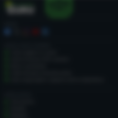
Casino Guru
SEGUICI
Vogliamo che i giocatori comprendano il gioco
d'azzardo.
GUIDA AL GIOCO D'AZZARDO
Come scegliere un casinò
Giochi di fortuna: RTP e varianza
Bonus e promozioni
Codice del gioco d’azzardo onesto
Gioco responsabile e supporto contro la dipendenza
GUIDE AI GIOCHI
Slot machine
Roulette
Blackjack