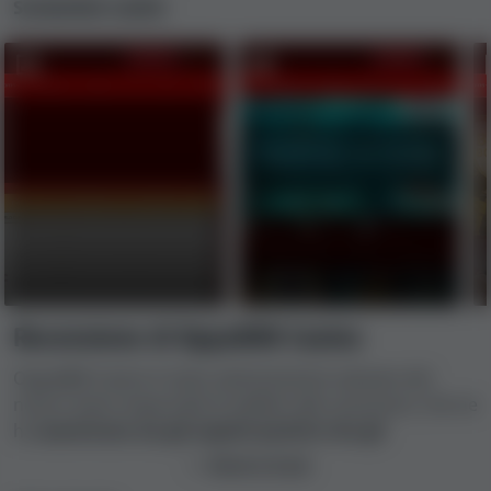
Screenshot casinò
Recensione di Oppa888 Casino
Oppa888 Casino è stato attentamente valutato dal
nostro team imparziale di addetti alle recensioni, che ne
ha
esaminato sia gli aspetti positivi che gli
svantaggi
, in base alla nostra
procedura di recensione
Mostra di più
dei casinò
. Esaminando i Termini e condizioni, le licenze,