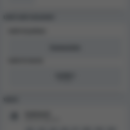
I membri del nostro team dedicato alle recensioni di
Limiti sulle transazioni
casinò hanno contattato i rappresentanti del casinò per
capire quanto le loro risposte siano utili, professionali e
Limiti di prelievo
veloci. Riteniamo che l'assistenza clienti sia molto
importante, perché offre assistenza in caso di problemi
durante la registrazione su Oppa888 Casino, con la
Sconosciuto
gestione dell'account, con i prelievi e in altri casi
ancora. Oppa888 Casino ha un'
assistenza clienti nella
Limiti di vincita
media
, in base al risultato dei nostri test.
10.000 €
Per spin
Slot e altri giochi di Oppa888 Casino
Oppa888 Casino offre questi
tipi di giochi da casinò
:
Valute
Slot machine, Roulette, Blackjack, Scommesse, Video
poker, Bingo, Baccarà, Giochi con jackpot, Giochi live,
Tradizionali
Poker, Craps e giochi con i dadi, Keno, Gratta e vinci,
Valute fiat supportate.
Altri giochi di carte, Scommesse di eSport, Sport virtuali,
Altri giochi, Giochi "crash", Live show, Baccarat live,