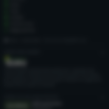
Storia
Team
Contatti
Termini d'uso
Mappa del sito
Home
Casinò online
Recensione di Oppa888 Casino
CASINO GURU ACADEMY
Corsi formativi professionali gratuiti per i lavoratori dei
casinò online, orientati verso le buone pratiche del settore,
per migliorare l'esperienza di gioco e favorire un approccio
onesto verso il gioco d'azzardo.
GLOBAL SELF-EXCLUSION INITIATIVE