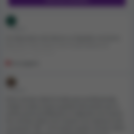
• 2 ANNI FA
Ho depositato solo denaro su Oppabet, ma hanno
bloccato il mio conto e non mi permettono di
prelevare i miei fondi.
Non pagano i soldi che ho depositato, anche se ho
non pagano
superato con successo tutte le verifiche dei
documenti
id:142820121
• 5 ANNI FA
Il loro servizio clienti è molto poco professionale,
chiedo se devo inviare qualsiasi documento per la
verifica prima di effettuare un deposito via e-mail al
loro servizio clienti e ho ricevuto una risposta è solo
una parola "NO", mi fa sentire questo servizio clienti