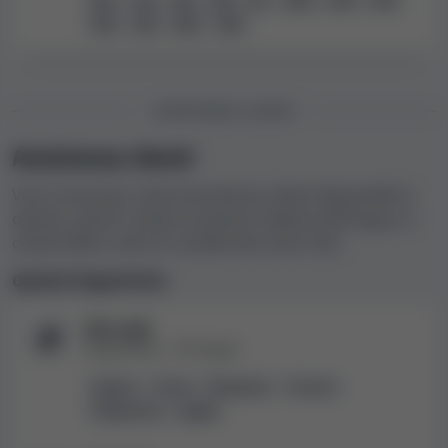
BDT
CNY
IDR
INR
JPY
KRW
MYR
NPR
Bingo live, Blackjack live, Giochi con i dadi live, Altri
PKR
THB
TWD
VND
giochi live, Poker live, Roulette live.
Sono disponibili giochi di
91 provider di giochi
. Ecco
quali: Evolution Gaming, Pragmatic Play, Yggdrasil
ASSISTENZA CLIENTI
Gaming, Igrosoft, Betsoft Gaming, Rival, Playson,
Assistenza clienti
iSoftBet, Evoplay, Ezugi, SA Gaming, Endorphina,
Habanero, Red Rake Gaming, Spinomenal, 1X2 Gaming,
Vuoi conoscere i tipi di assistenza clienti disponibili in
Tom Horn, Iron Dog Studio, Realistic Games, High 5
questo casinò? Scopri le opzioni relative alla lingua e i
Games, Genesis Gaming, Belatra Games, MrSlotty, Ho
canali offerti, oltre ai risultati dei nostri test.
Gaming, Arrow's Edge, Aspect Gaming, Smartsoft
Gaming, GMW (Game Media Works), Platipus, Concept
Opzioni linguistiche
Gaming, Swintt, InBet Games, Fast Live Game (FLG),
Lucky Streak, Mancala Gaming, Spinmatic,
Sito web
Disponibile...
11
lingue
Spadegaming, G Games, BF Games, Apollo Games,
Betixon, ElCasino (TVBET), OneTouch, Mobilots, Golden
Inglese
Cinese
Bengalese
Coreano
Race, Bunfox, Revolver Gaming, Radi8, Atmosfera Live,
Giapponese
6 altro
TrueLab Games, DLV, Mascot Gaming, Vivo Gaming,
Zeus Play, PlayStar, Salsa Technology, Oryx Gaming,