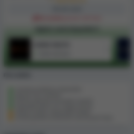
Sito del casinò
Non accetta
giocatori dall'Italia
Migliori casinò disponibili IT
CASINO VINCITU
Scelto dal Guru
Pro e contro
Assistenza telefonica disponibile
App per iOS e Android
Enorme selezione di provider di giochi
Disponibili giochi con croupier da vivo
Opzioni di gioco responsabili limitate
Accetta giocatori provenienti solo da pochi Paesi