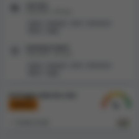
Live chat
VoltEnt, Leap Gaming, TVBet, Slot Factory, Arisen
Disponibile...
8
lingue
Gaming, Espresso Games, MGA, Hölle games,
SlotMatrix, Absolute Live Gaming (alg), Fugaso, Skywind
Inglese
Bengalese
Hindi
Indonesiano
Group, Caleta Gaming, Fazi, Superlotto Games,
Malese
3 altro
LottoInstantWin (LiW), Winspinity, 3 Oaks Gaming,
Super Spade Club, GrazGame, Gambit, AWG Games,
Assistenza clienti:
Winfinity, Thunderspin, Barbara Bang, Funky Games,
Disponibile...
8
lingue
7Mojos, EURASIAN (EA) Gaming, Hacksaw Gaming,
Inglese
Bengalese
Hindi
Indonesiano
Netgame, Ruby Play, XPG (xprogaming), Asia Gaming,
Malese
3 altro
Ka Gaming.
Bonus e codici offerti da Oppa888
Punteggio della live chat
Casino
Mediocre
I casinò online offrono bonus sia giocatori nuovi sia a
quelli già esistenti, per incentivarli ad aprire un conto e
In base a
6
test
cominciare a giocare. Le due categorie più popolari
sono gli spin gratuiti e i bonus senza deposito, offerti ai