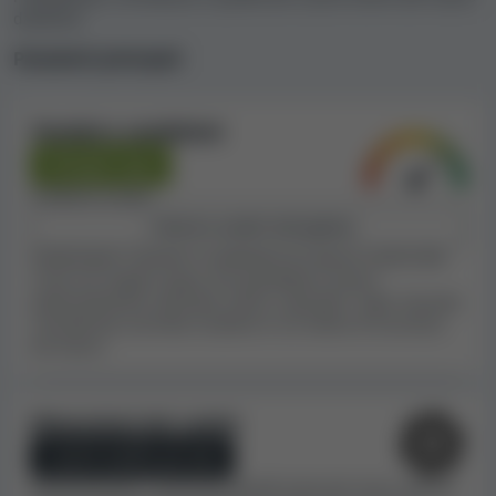
database.
Indice di sicurezza di Oppa888 Casino: è
sicuro e onesto?
Parametri principali
Per calcolare l'Indice di sicurezza di un casinò, usiamo
una formula complessa che tiene in considerazione
Termini e condizioni
le tante informazioni
che abbiamo raccolto e valutato
Perlopiù equi
nella nostra recensione. Sono compresi termini e
Problemi trovati:
condizioni del casinò, reclami dei giocatori, entrate
Mostra analisi dettagliata
stimate, blacklist e molti altri elementi.
Analizziamo i termini e condizioni di ciascun casinò alla
Per la nostra recensione di Oppa888 Casino, abbiamo
ricerca di regole inique che potrebbero essere
potenzialmente utilizzate contro i giocatori. Ogni clausola
esaminato e analizzato attentamente i suoi Termini e
considerata scorretta risulterà in un Indice di sicurezza
condizioni. Abbiamo trovato alcune regole o clausole
più basso.
che non ci piacciono ma, nel complesso,
riteniamo che
i T&C siano perlopiù equi
. Una regola ingiusta o
svantaggiosa potrebbe potenzialmente essere usata
Dimensioni del casinò
contro i giocatori per giustificare una mancata
Casinò medio-piccolo
corresponsione delle vincite. Tuttavia, in questo casinò
Generalmente i casinò più grandi sono più sicuri, poiché
non abbiamo riscontrato nulla di troppo grave, nel