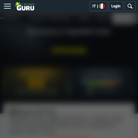
IT
|
Login
PANORAMICA
SICUREZZA E CORRETTEZZA
GIOCHI
BONUS
PAGAMENTI
Recensione di Oppa888 Casino
Indice di sicurezza
Feedback degli utenti
Dati insufficienti
5.3
2 recensioni
Inferiore alla media
Karla M.
02/2026
Oppa888 Casino: leggi la recensione, i reclami e altro.
Scopri perché abbiamo delle riserve e se giocare in
questo casinò è sicuro.
Importante (2)