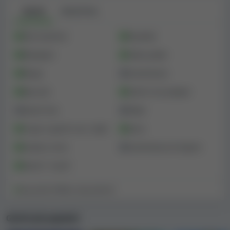
condividere opinioni, feedback ed esperienze. In base ai
Giochi
Giochi live
dati raccolti, calcoliamo un punteggio sulla
soddisfazione degli utenti che va da Terribile a
Slot machine
Roulette
Eccelllente.
Blackjack
Video poker
In base alle
31 recensioni degli utenti
per OXI Casino
Bingo
Scommesse
nella nostra banca dati, il punteggio sul Feedback degli
utenti è Buono. Le recensioni inviate dagli utenti sono
Baccarà
Giochi con jackpot
disponibili alla sezione '
Recensioni degli utenti
' in
Giochi live
Poker
questa pagina.
Craps e giochi con i dadi
Keno
Nota:
le recensioni degli utenti non sempre
Gratta e vinci
Scommesse di eSport
riflettono oggettivamente la qualità del
Giochi “crash“
casinò, dato che alcuni casinò potrebbero
provare a generare recensioni false per
Disponibile:
11
Non disponibile:
4
aumentare il loro punteggio relativo al
feedback degli utenti, mentre alcuni giocatori
Giochi più popolari
insoddisfatti potrebbero inviare recensioni