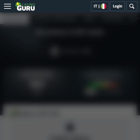
IT
|
Login
PANORAMICA
SICUREZZA E CORRETTEZZA
GIOCHI
RECENSIONI
DISCU
Recensione di OXI Casino
Indice di sicurezza
Feedback degli utenti
Buono
8.5
31 recensioni
Alto
Ayberk A.
07/2025
Casinò chiuso