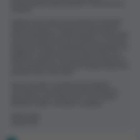
tempestivamente queste questioni e ti forniremo una
soluzione.
Vogliamo anche notare che le preferenze individuali
riguardo al design e all'interfaccia utente possono
variare notevolmente. Sebbene abbiamo ricevuto molte
recensioni positive sulla nostra interfaccia e sul nostro
design user-friendly, comprendiamo che potrebbe non
soddisfare le preferenze di tutti. Apprezziamo il tuo
feedback e lavoriamo continuamente per migliorare la
nostra piattaforma per garantire la migliore esperienza
possibile a tutti i nostri utenti.
Ancora una volta, ci scusiamo per gli eventuali
inconvenienti che potresti aver dovuto affrontare e
apprezziamo la tua comprensione. Se hai ulteriori
domande o dubbi, non esitare a contattarci.
Distinti saluti,
squadra OXI