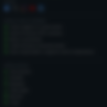
Casino Guru
SEGUICI
Vogliamo che i giocatori comprendano il gioco
d'azzardo.
GUIDA AL GIOCO D'AZZARDO
Come scegliere un casinò online
Giochi di fortuna: RTP e varianza
Bonus e promozioni
Codice del gioco d’azzardo onesto
Gioco responsabile e supporto contro la dipendenza
GUIDE AI GIOCHI
Slot machine
Roulette
Blackjack
Video poker
Baccarà
Craps