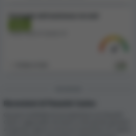
Bonus e codici promo per Panaché
Casino
Punteggio dell'assistenza via mail
I casinò online offrono incentivi sotto forma di bonus
Buono
per incoraggiare i giocatori nuovi ad aprire un conto e
Tempo medio di risposta: 3h
quelli già esistenti a continuare a giocare. I bonus
deposito e senza deposito sono le categorie più
comuni. Mentre i bonus deposito vengono elargiti solo
se il giocatore effettua un deposito, i bonus senza
In base a
6
test
deposito o spin gratuiti vengono dati ai giocatori senza
bisogno di versare. Tuttavia, tra le promozioni offerte
dai casinò è possibile trovare anche altri codici bonus,
bonus di benvenuto alla registrazione e programmi
RECENSIONI
fedeltà.
Recensioni di Panaché Casino
Purtroppo, al momento non abbiamo bonus di Panaché
Casino nella nostra banca dati.
Qui puoi condividere le tue esperienze con Panaché
Casino. Leggi quello che hanno scritto gli altri giocatori
Alcune offerte potrebbero essere fruibili solo per
al riguardo, oppure scrivi la tua recensione e fa' sapere
giocatori di determinate aree geografiche. Per sapere