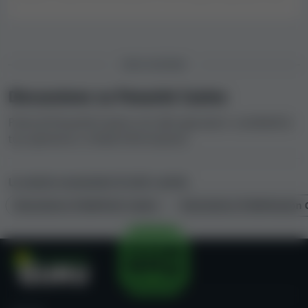
per il nome. Tuttavia, mi piace sottolineare i giochi
che ci sono molti qui e tutti sono i miei preferiti in
assoluto. Mi piace davvero l'idea di dover andare
sulla piattaforma e giocare in modo conveniente
DISCUSSIONE
senza dover pensare a problemi di larghezza di
Discussione su Panaché Casino
banda. Ha anche un ottimo servizio clienti che agisce
immediatamente quando ho chiamato per un
Parla di Panaché Casino con altri giocatori: condividi la
problema minore. Questo mi ha dato la sicurezza di
tua opinione o chiedi informazioni.
provare di nuovo il sito e più ci gioco, meglio diventa.
Spero solo che ci siano un po' più giochi come quelli
oscuri a cui posso giocare per massimizzare le
Le nostre recensioni di altri casinò
incredibili funzionalità del sito.
Recensione di BetPoint Casino
Recensione di BetPassion 