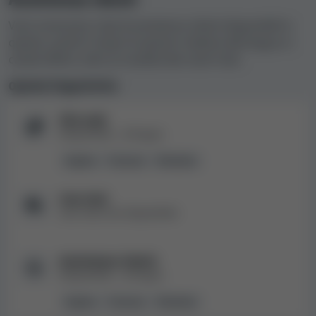
Slot e altri giochi di Panaché Casino
Vuoi conoscere i tipi di assistenza clienti disponibili in
questo casinò? Scopri le opzioni relative alla lingua e i
Su Panaché Casino trovi questi
tipi di giochi
: Slot
canali offerti, oltre ai risultati dei nostri test.
machine, Roulette, Blackjack, Video poker, Baccarà,
Giochi con jackpot, Giochi live, Live show, Altri giochi,
Opzioni linguistiche
Giochi con i dadi live, Altri giochi live, Roulette live.
Sito web
Sono disponibili titoli forniti da
35 provider di giochi
.
Disponibile...
3
lingue
Ecco quali: TaDa Gaming, Evolution Gaming, Pragmatic
Play, Betsoft Gaming, BGaming, GameArt, Endorphina,
Inglese
Francese
Olandese
Habanero, Red Rake Gaming, Spinomenal, Iron Dog
Studio, Greentube, Gaming1, Gaming Corps, Platipus,
Live chat
Synot Games, Iconic21 (BETER Live), BF Games, G
Live chat non disponibile
Games, Betixon, Fazi, F*Bastards, Esa Gaming, Air Dice,
Gamzix, Kalamba Games, Darwin gaming, CT
Assistenza clienti:
Interactive, Reevo, EGT Digital, E-gaming, Vibra Gaming,
Disponibile...
3
lingue
Mascot Gaming, Amusnet, Ruby Play.
Inglese
Francese
Olandese