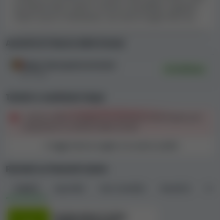
condizioni di Panaché Casino siano perlopiù onesti
.
di prelievo bassi, giochi o licenze contraffatte, supporto
clienti scarso o inesistente, una rete di negozi fisici ecc.
Nota:
per maggiori informazioni sulle nostre
Autorità di rilascio delle licenze
scoperte in merito ai Termini e condizioni,
clicca
qui
.
Belgio (Kansspelcommissie)
Verificata
B+17129
Reclami dei giocatori su Panaché Casino
Termini e condizioni iniqui
Nel nostro metodo di recensione dei casinò, poniamo
L'utilizzo della strategia di scommessa Martingala può
particolare attenzione ai reclami dei giocatori, perché ci
comportare la confisca delle vincite
forniscono
informazioni importanti sui problemi
Leggi tutta la regola e la nostra analisi
affrontati dai giocatori e sull'approccio dei casinò
nel risolverli
. Quando esaminiamo la sicurezza e la
Reclami su Panaché Casino
correttezza di un casinò, prendiamo in considerazione
tutti i reclami inviati tramite il nostro
Centro risoluzione
Tutti
(1)
Aperti
(0)
Non risolti
(0)
Risolti
(1)
Rifi
reclami
, insieme a quelli provenienti da altre fonti,
Al giocatore è stato
Non abbiamo trovato
alcun reclamo significativo
su