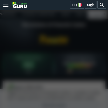
IT
|
Login
PANORAMICA
SICUREZZA E CORRETTEZZA
GIOCHI
BONUS
PAGAMENTI
Recensione di Panaché Casino
Indice di sicurezza
Feedback degli utenti
Dati insufficienti
8.2
1 recensione
Alto
Endri K.
02/2026
Leggi la recensione di Panaché Casino, i reclami e molto
altro. Scopri perché lo consideriamo un ottimo casinò.
Sito del casinò