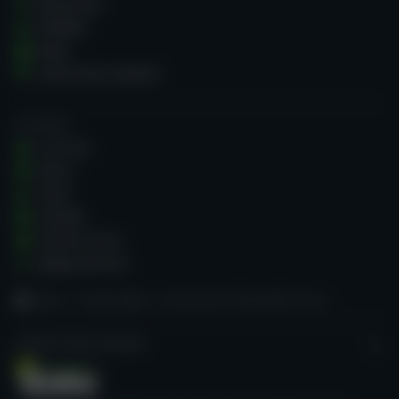
Recensioni
In questo momento, la nostra banca dati ha
2 bonus di
Pocket Win Casino
, tra cui:
ZOOMin
News
£10 BONUS SENZA DEPOSITO
Casino Guru Awards
Fino a 200 SPIN EXTRA
su Ghost of Dead
SU DI NOI
Tieni a mente che questi bonus potrebbero non essere
Su di noi
disponibili per i giocatori di determinate aree
Storia
geografiche. Consulta la sezione '
"Bonus"
' di questa
Team
recensioni per maggiori dettagli e per scoprire quali di
Contatti
quali offerte potresti usufruire.
Termini d'uso
Mappa del sito
Home
Casinò online
Recensione di Pocket Win Casino
CASINO GURU ACADEMY