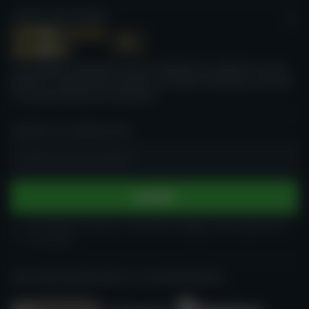
CASINO GURU AWARDS
Un progetto ambizioso che ha l'obiettivo di celebrare le più
grandi e responsabili aziende nel settore iGaming e dar loro
il riconoscimento che meritano.
ISCRIVITI ALLA NEWSLETTER
Inserisci la tua email
Iscriviti
Ho almeno 18 anni e, secondo la legge, posso giocare in
un casinò
GIOCA RESPONSABILMENTE E CON MODERAZIONE.