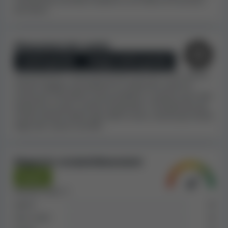
Esaminando Pocket Win Casino, abbiamo letto e
più basso.
analizzato approfonditamente i suoi Termini e
condizioni. Abbiamo individuato alcune regole o
clausoli non favorevoli. Nonostante ciò,
riteniamo che i
Dimensioni del casinò
T&C siano perlopiù onesti, nel complesso
. Una regola
Casinò grande
Gruppo molto grande
ingiusta o svantaggiosa potrebbe potenzialmente
Generalmente i casinò più grandi sono più sicuri, poiché
essere usata contro i giocatori per giustificare una
introiti maggiori permettono di rimborsare anche le
mancata corresponsione delle vincite, ma in questo
vincite più consistenti senza problemi, e poiché sono stati
casinò non abbiamo trovato nulla di troppo grave.
testati da un gran numero di giocatori. Consideriamo gli
introiti stimati relativi agli ultimi 4 anni, nonché gli introiti
In base alle nostre stime e alle informazioni che
degli altri casinò correlati.
abbiamo raccolto, riteniamo che Pocket Win Casino sia
un
casinò online molto grande
. In rapporto alle sue
dimensioni, questo casinò ha una
bassa quantità di
Rapporto reclami/dimensioni
vincite oggetto di dispute nei reclami inviati dai
Buono
giocatori
. Prendiamo in considerazione la correlazione
Reclami totali:
1
tra dimensioni del casinò e reclami dei giocatori in
Aperti
0
relazione, poiché i casinò più grandi tendono a ricevere
Non risolti
0
più reclami, per via del maggior numero di giocatori.