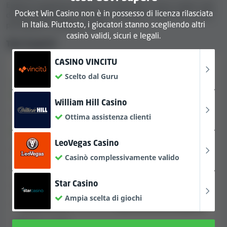
soddisfazione degli utenti che va da Terribile a
Esplora la gamma di giochi di Pocket Win Casino. Scopri i tipi
Eccellente.
Pocket Win Casino non è in possesso di licenza rilasciata
di giochi disponibili, i provider supportati e quali sono i titoli
in Italia. Piuttosto, i giocatori stanno scegliendo altri
più popolari di questo casinò.
Tuttavia, il punteggio sulla soddisfazione degli utenti
casinò validi, sicuri e legali.
Tipi di giochi
viene calcolato quando il casinò ottiene almeno 5
recensioni. Dato che abbiamo solo
una recensione
CASINO VINCITU
inviata da un giocatore
, non abbiamo ancora un
Giochi
Giochi live
Scelto dal Guru
punteggio relativo alla soddisfazione degli utenti per
Pocket Win Casino. Per saperne di più, leggi le
Slot machine
Roulette
William Hill Casino
recensioni alla sezione dedicata alle '
recensioni degli
Blackjack
Video poker
Ottima assistenza clienti
utenti
' di questa pagina.
Bingo
Scommesse
LeoVegas Casino
Nota:
le recensioni degli utenti potrebbero
Baccarà
Giochi con jackpot
Casinò complessivamente valido
non rispecchiare fedelmente la qualità del
Giochi live
Poker
casinò. Alcuni casinò potrebbero inviare
recensioni false per migliorare il loro
Star Casino
Craps e giochi con i dadi
Keno
punteggio sul feedback degli utenti; inoltre,
Ampia scelta di giochi
Gratta e vinci
Scommesse di eSport
possono esserci giocatori insoddisfatti che
inviano diverse recensioni negative per
Giochi “crash“