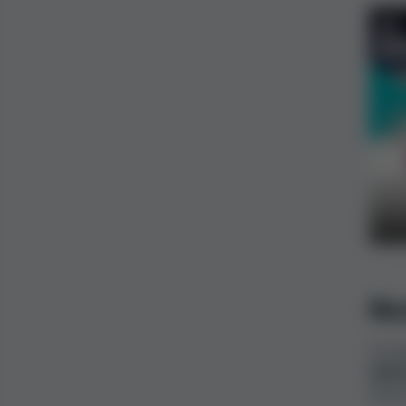
Re
In qu
debo
licen