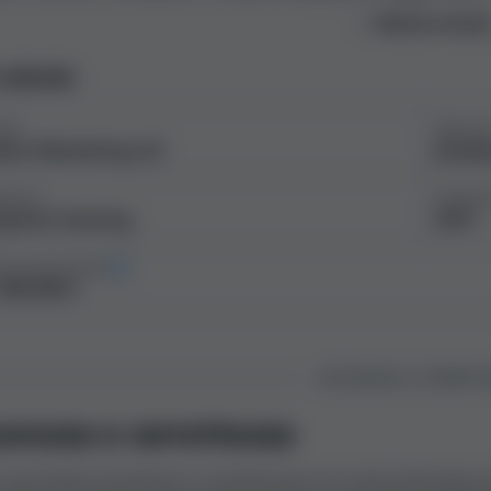
ziali del casinò, il nostro team dedicato alle recensioni ha i
Mostra di pi
asinò,
stabilendo se si tratta di un'opzione regolare e sic
 azienda
se alle informazioni raccolte, abbiamo calcolato l'Indice di 
buiamo per descrivere la sicurezza e imparzialità dei casinò 
nda
Operato
tano le probabilità di giocare e di vedersi pagate le propri
eor Marketing Ltd
Jumpm
 Indice di sicurezza Inferiore alla media, pari a 6.4
; per 
ore per la maggior parte dei giocatori, in termini di corrett
taforma
Fondazi
mpman Gaming
2014
sione completa di Rocket Bingo Casino, che offre informazi
sfa i tuoi requisiti e preferenze.
iti annuali stimati
.000.000 €
ket Bingo Casino è corretto e sicu
sicurezza
SICUREZZA E CORRETT
curezza e correttezza
liamo l'Indice di sicurezza di un casinò usando
una formul
moltitudine di informazioni
. Elementi come le dimensioni s
ori, le blacklist e molti altri.
 quali fattori prendiamo in considerazione nel calcolo dell'Indice d