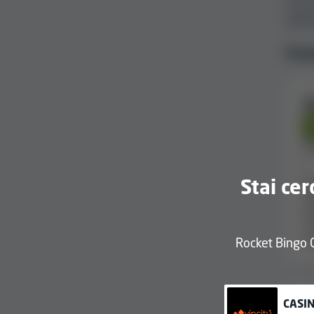
sicure
datab
Nella
Rocke
Para
condi
incas
T
In ba
sue 
ha ri
Pr
gioca
alto.
Stai ce
An
al
Per q
po
cl
casin
Rocket Bingo Ca
si
un co
momen
Compl
CASIN
D
Casi