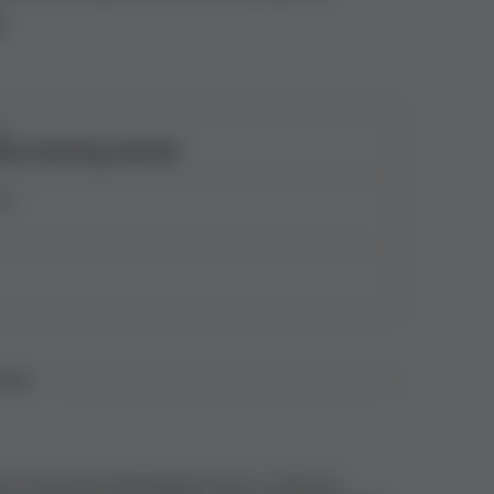
ndividuato la soglia di sicurezza e correttezza
ù
ura
oppure pericolosa per i giocatori.
sicurezza del casinò, ovvero il punteggio che
online. Con un Indice di sicurezza più elevato,
re
e vincite senza intoppi.
Rocket Bingo Casino
an Gaming Limited
questo motivo, potrebbe non essere la scelta
ezza e sicurezza. Dai un'occhiata alla nostra
one
oni utili a determinare se questo casinò
ro? Spiegazione dell'Indice
EZZA
a complessa che prende in considerazione
timate del casinò, i suoi T&C, i reclami dei
i sicurezza di Rocket Bingo Casino. L'Indice di