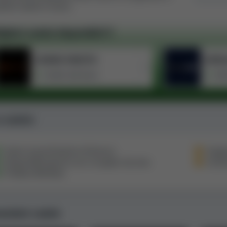
esto casinò è sicuro.
gliori casinò disponibili IT
CASINO VINCITU
Willi
Scelto dal Guru
Ott
e contro
Vasto assortimento di bonus
Suppo
Disponibili giochi con croupier da vivo
Commi
Prelievi illimitati
enshot casinò