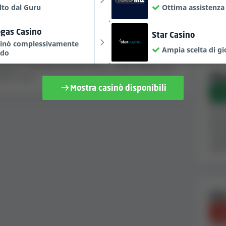
lto dal Guru
Ottima assistenza 
seri
ppiamo, questo casinò non è un'opzione adatta a chi cerca un
Casinò medio-piccolo
casi
ttezza e onestà.
neralmente i casinò più grandi sono più sicuri,
gioc
gas Casino
Star Casino
iché introiti maggiori permettono di rimborsare
inò complessivamente
che le vincite più consistenti senza problemi, e
Ampia scelta di gi
ido
iché sono stati testati da un gran numero di
mini e condizioni di Rocket Bingo 
ocatori. Consideriamo gli introiti stimati relativi agli
Bla
timi 4 anni.
Mostra casinò disponibili
o valutiamo i casinò online,
esaminiamo attentamente i T
No
minare il loro livello di correttezza
. Molti di essi hanno 
Se u
deriamo ingiuste o apertamente svantaggiose, dato che po
perc
sto per trattenere le loro vincite in determinate circostanze
pren
rego
nost
orso della nostra procedura di revisione, abbiamo trovato alc
lessivamente,
riteniamo che i Termini e condizioni di Ro
Alt
Nota:
puoi trovare le nostre scoperte specifiche deriva
Ne