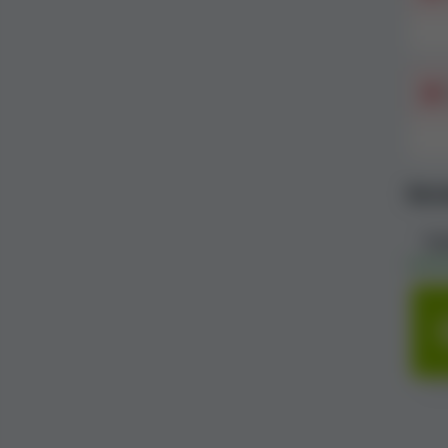
Tutta
quand
Rocke
secti
Recl
Tut
Inf