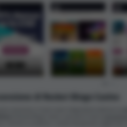
censione di Rocket Bingo Casino
esta recensione, il nostro team indipendente dedicato ha
e
lezze
di Rocket Bingo Casino, secondo la nostra
metodologi
ze, i Termini e condizioni, i reclami dei giocatori aggiornati, i 