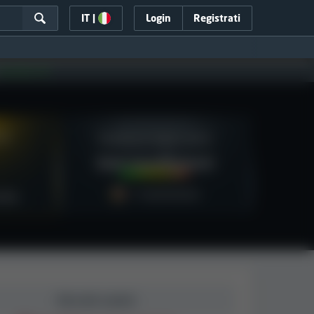
IT
|
Login
Registrati
Accetto
za
Feedback degli utenti
Dati insufficienti
1 recensione
edia
Sito del casinò