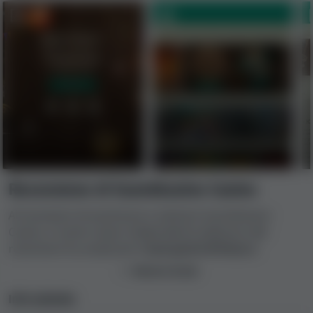
Recensione di Suomikasino Casino
Al momento di esaminare e valutare Suomikasino
Casino, il nostro team indipendente dedicato alle
recensioni ha analizzato
i suoi punti di forza e
svantaggi
in base alla nostra
metodologia di
Mostra di più
recensione dei casinò
.
Per determinare se questo
casinò sia valido e sicuro, oppure potenzialmente
Info azienda