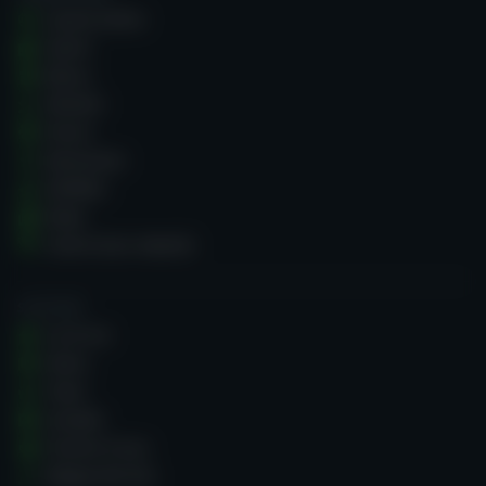
Casinò online
Giochi
Bonus
Reclami
Forum
Recensioni
ZOOMin
News
Casino Guru Awards
SU DI NOI
Su di noi
Storia
Team
Contatti
Termini d'uso
Mappa del sito