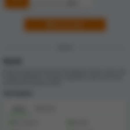
bloccata.
I reclami dei giocatori hanno un ruolo importante nella
1.600 €
Importo contestato:
nostra metodologia di recensione dei casinò, perché ci
danno
importanti informazioni sui problemi
riscontrati dai giocatori e sul modo in cui i casinò li
Invia un reclamo
gestiscono
. Prendiamo in considerazione tutti i reclami
inviati tramite il nostro
Centro risoluzione reclami
,
insieme a quelli provenienti da altre fonti, quando
GIOCHI
esaminiamo la sicurezza e la correttezza di un casinò.
Giochi
Al momento abbiamo
1 reclami riguardanti
direttamente questo casinò
nel nostro database,
Esplora la gamma di giochi di Suomikasino Casino. Scopri i tipi
insieme a
44 reclami relativi ad altri casinò collegati
.
di giochi disponibili, i provider supportati e quali sono i titoli
più popolari di questo casinò.
A causa di questi reclami, abbiamo dato a questo casinò
6.467 punti di penalità totali
, di cui
6.236
provengono
Tipi di giochi
dai casinò collegati. Puoi trovare altre informazioni sui
reclami e sui punti di penalità alla sezione "Spiegazioni
Giochi
Giochi live
sull'Indice di sicurezza".
Slot machine
Roulette
Suomikasino Casino: recensioni e