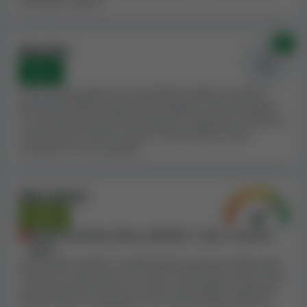
anche più reclami.
per Suomikasino Casino un
Indice di sicurezza pari a
8.8, ovvero Alto
. Questo casinò è un'opzione
raccomandabile per la maggior parte dei giocatori alla
0x
Blacklist
ricerca di un casinò online impegnato a tenere un
None
comportamento corretto.
Se un casinò appare in una blacklist valida, di solito è
perché ha delle caratteristiche negative. Noi prendiamo
Nota:
per quanto ne sappiamo, Suomikasino
in considerazione tutte le blacklist e regoliamo l'Indice di
Casino è associato ad altri 19 casinò online.
sicurezza del casinò in base al nostro parere sulla
situazione e la sua gravità.
L'Indice di sicurezza di Suomikasino Casino
prende in considerazione la qualità di tutti i
casinò online correlati.
Altri fattori
Neutri
Termini e condizioni di Suomikasino
Soglia di prelievo bassa: 400.000 € / spin o round di
Casino analizzati
gioco
Anche altre qualità e caratteristiche possono influenzare
l'Indice di sicurezza di un casinò: limiti sulle vincite, limiti
Quando esaminiamo i casinò online per valutarli,
di prelievo bassi, giochi o licenze contraffatte, supporto
analizziamo meticolosamente i Termini e condizioni
clienti scarso o inesistente, una rete di negozi fisici ecc.