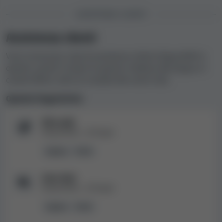
Sports, Galaxsys, Dragoon Soft, Miki World, FastSpin,
ASSISTENZA CLIENTI
King Midas (Kingmaker), Global Gaming, OneGame,
MSport, Dragon Gaming, Mario Club, Pegasus, Crowd
Assistenza clienti
Play, ACE333, PlayStar, PG Soft (Pocket Games Soft),
Creative Gaming, EVO888, TFGaming, AdvantPlay,
Vuoi conoscere i tipi di assistenza clienti disponibili in
T1Games, JILI, AI Gaming (Gamingsoft), BG Games,
questo casinò? Scopri le opzioni relative alla lingua e i
KING855, Virtual Tech, Askmeslot, i-Bex Game Soft,
canali offerti, oltre ai risultati dei nostri test.
918Kiss, Rich88, Fun Gaming, Fa Chai Gaming, Joker,
Opzioni linguistiche
Skywind Group, Dodo Gaming, RCB988, Apollo777,
Dream Gaming, RTG Slots, Mega888, YGR Gaming (Yes
Sito web
Get Rich), CQ9 Gaming, DreamTech, Besoft, SBOBET,
Disponibile...
2
lingue
WOW Gaming, Nextspin, Maxbet, SimplePlay,
Guaranteed Gaming, Good fortune gaming (GFG),
Inglese
Hindi
Hacksaw Gaming, S-Sports, BT Gaming, Allbet Gaming,
IA E-Sports, S128.
Live chat
Disponibile...
2
lingue
Bonus e codici offerti da UW99 India
Inglese
Hindi
Casino