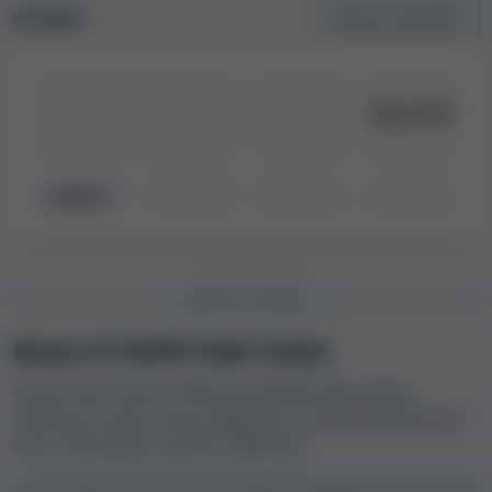
Provider
Mostra tutto
(89)
Informazioni sui metodi di pagamento e
sui limiti sulle vincite e sui prelievi
UW99 India Casino accetta
8 opzioni di pagamento
.
Comprende: Bank transfer, Tether (USDT), IndusInd
Bank, IDFC First Bank, Kotak Mahindra Bank, Airtel,
Unified Payments Interface (UPI), JomPAY.
Generalmente, vincite e prelievi vengono regolati dai
limiti impostati dal casinò. In molti casi, le soglie sono
abbastanza alte da non impattare sulla maggioranza
BONUS CASINÒ
dei giocatori. Tuttavia, certi casinò impongono
restrizioni sulle vincite o sui prelievi che potrebbero
Bonus di UW99 India Casino
risultare piuttosto limitanti. Ecco perché esaminiamo
Scopri tutti i bonus offerti da UW99 India Casino,
sempre questi aspetti nelle nostre recensioni di casinò.
compresi i bonus senza deposito e quelli di benvenuto
Le informazioni relative ai limiti sulle vincite e sui
che si ottengono al primo deposito.
prelievi di questo casinò sono mostrati nella tabella qui
sotto.