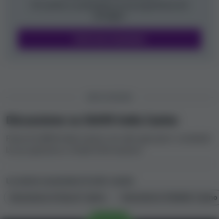
Sii il primo a condividere la tua esperienza nel
dettaglio.
Scrivi una recensione
DISCUSSIONE
Discussione su UW99 India Casino
Parla di UW99 India Casino con altri giocatori: condividi
la tua opinione o chiedi informazioni.
Le nostre recensioni di altri casinò
Recensione di Gioca7 Casino
Recensione di Betfair Casino