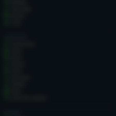
Blackjack
Video poker
Baccarà
Craps
CASINO GURU
Casinò online
Giochi
Bonus
Reclami
Forum
Recensioni
ZOOMin
News
Casino Guru Awards
SU DI NOI