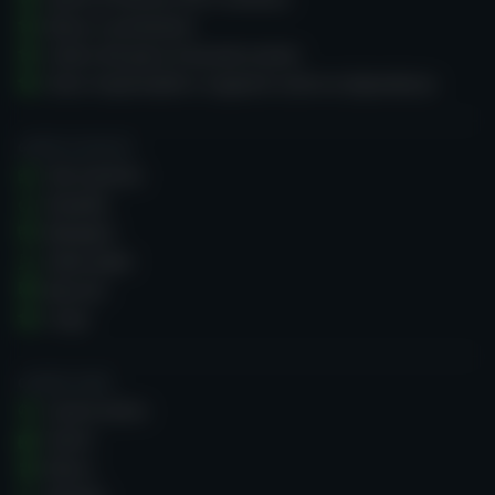
Bonus e promozioni
Codice del gioco d’azzardo onesto
Gioco responsabile e supporto contro la dipendenza
GUIDE AI GIOCHI
Slot machine
Roulette
Blackjack
Video poker
Baccarà
Craps
CASINO GURU
Casinò online
Giochi
Bonus