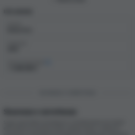
licenze, i Termini e condizioni, i reclami dei giocatori
aggiornati, i limiti, l'assistenza clienti e altri elementi
Info azienda
essenziali del casinò, il nostro team dedicato alle
Azienda
recensioni ha individuato la soglia di sicurezza e
Eirian N.V.
correttezza del casinò,
stabilendo se si tratta di
un'opzione regolare e sicura
oppure pericolosa per i
Fondazione
giocatori.
2016
In base alle informazioni raccolte, abbiamo calcolato
Introiti annuali stimati
l'Indice di sicurezza del casinò, ovvero il punteggio che
> 5.000.000 €
attribuiamo per descrivere la sicurezza e imparzialità
dei casinò online. Con un Indice di sicurezza più elevato,
aumentano le probabilità di giocare e di vedersi pagate
SICUREZZA E CORRETTEZZA
le proprie vincite senza intoppi.
Win Unique Casino ha
un Indice di sicurezza Molto basso, pari a 1.6
; ciò
denota gravi carenze in termini di correttezza e
Sicurezza e correttezza
sicurezza, in base alla nostra metodologia. Dai
Scopri quali fattori prendiamo in considerazione nel calcolo
un'occhiata alla nostra recensione completa di Win
dell'Indice di sicurezza di Win Unique Casino. L'Indice di
Unique Casino, che offre informazioni utili a
sicurezza è il parametro principale che usiamo per esprimere