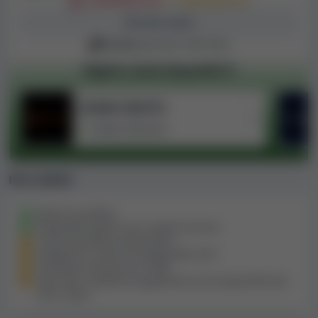
Sito del casinò
Accetta
giocatori dall'Italia
Migliori casinò disponibili IT
CASINO VINCITU
Scelto dal Guru
Pro e contro
Bitcoin accettato
Disponibili giochi con croupier da vivo
Limiti di prelievo molto bassi
Supporto in chat non disponibile 24/7
Il prelievo minimo è di 100€
Non tutti i metodi di pagamento sono disponibili per
tutti i paesi