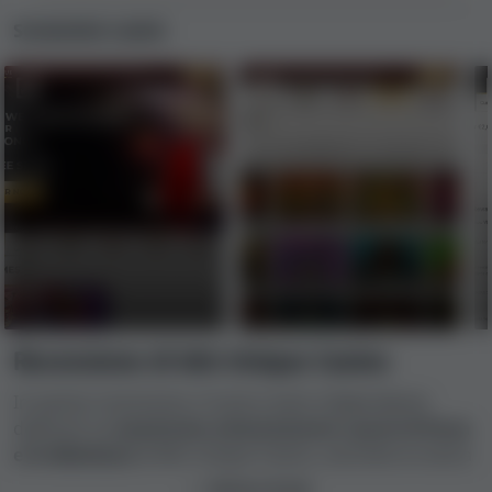
Screenshot casinò
Recensione di Win Unique Casino
In questa recensione, il nostro team indipendente
dedicato ha
esaminato attentamente i punti di forza
e le debolezze
di Win Unique Casino, secondo la nostra
metodologia di recensione dei casinò
. Esaminando le
Mostra di più