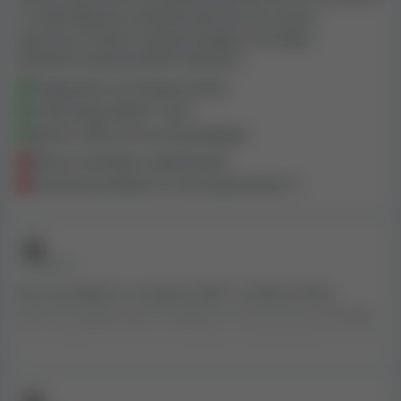
in mala fede,sicuramente perchè non sanno
giocare,mi hanno sempre pagato nei tempi
previnti,tramte bonifico bancario
Pagamenti nei tempi previsti
molti disponibili in chat
giochi nella norma di guadagno
basso il prelievo settimanale
massimo prelievo è a loro piacimento !!
• 3 ANNI FA
Ho un prelievo in sospeso dall 11 ottobre 2022..
dicono di approvare i prelievi in 24 ore,ma io ad oggi
ho un bonus ancora in sospeso e gli operatori sono al
quanto contraddittori e sembra arrampicarsi sugli
specchi e mi chiedo.. mi hanno truffata? Inoltre 8
ottobre giocando a dieci di puntata in un gioco,apro il