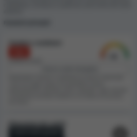
determinare se questo casinò soddisfa i tuoi requisiti e
l'affidabilità, correttezza e qualità dei casinò online del nostro
preferenze.
database.
Parametri principali
Win Unique Casino è corretto e sicuro?
Spiegazione dell'Indice di sicurezza
Termini e condizioni
Calcoliamo l'Indice di sicurezza di un casinò usando
Iniqui
una formula complessa che prende in
Problemi trovati:
considerazione una moltitudine di informazioni
.
Mostra analisi dettagliata
Elementi come le dimensioni stimate del casinò, i suoi
Analizziamo i termini e condizioni di ciascun casinò alla
T&C, i reclami dei giocatori, le blacklist e molti altri.
ricerca di regole inique che potrebbero essere
potenzialmente utilizzate contro i giocatori. Ogni clausola
Nella nostra recensione di Win Unique Casino, abbiamo
considerata scorretta risulterà in un Indice di sicurezza
esaminato attentamente i Termini e condizioni di Win
più basso.
Unique Casino. Abbiamo individuato alcune regole o
clausoli non favorevoli. In base a ciò,
riteniamo che i
T&C siano complessivamente svantaggiosi
. Regole
Dimensioni del casinò
ingiuste o svantaggiose potrebbero essere usate
Casinò molto grande
contro i giocatori per giustificare una mancata