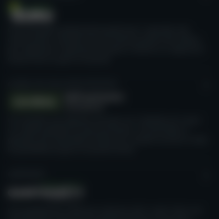
Corsi formativi professionali gratuiti per i lavoratori dei
casinò online, orientati verso le buone pratiche del settore,
per migliorare l'esperienza di gioco e favorire un approccio
onesto verso il gioco d'azzardo.
GLOBAL SELF-EXCLUSION INITIATIVE
Un'iniziativa che abbiamo lanciato con l'obiettivo di creare
un sistema globale di auto-esclusione, che permetta ai
giocatori più vulnerabili di bloccare il proprio accesso a tutte
le possibilità di gioco d'azzardo online.
GAMTEGRITY
Una piattaforma creata per mostrare tutti i nostri sforzi nel