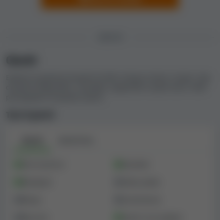
consultabili in questa pagina, alla sezione
Recensioni
degli utenti
section.
GIOCHI
Nota:
ricorda che le recensioni degli utenti
potrebbero non essere la rappresentazione
Giochi
più accurata della qualità di un casinò. Si sono
verificati casi di recensioni false scritte dai
Esplora la gamma di giochi di Win Unique Casino. Scopri i tipi
casinò per migliorare il proprio feedback
di giochi disponibili, i provider supportati e quali sono i titoli
più popolari di questo casinò.
utenti. E, al contrario, si sono verificati anche
casi di recensioni multiple lasciate da
Tipi di giochi
giocatori insoddisfatti per danneggiare la
reputazione di un casinò. Facciamo del nostro
Giochi
Giochi live
meglio per filtrarle e calcolare un punteggio
accurato relativo al feedback degli utenti.
Slot machine
Roulette
Tuttavia, per sicurezza non includiamo il
feedback degli utenti nel calcolo del nostro
Blackjack
Video poker
Indice di sicurezza.
Bingo
Scommesse
Baccarà
Giochi con jackpot