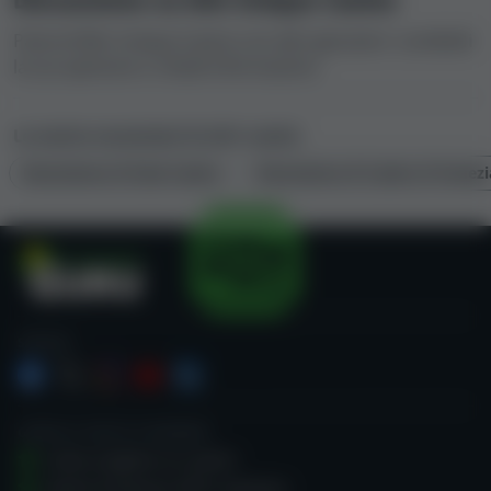
Tuttavia, i depositi non hanno limiti.
E ogni volta che finisci i soldi, ti offre un bonus da
Parla di Win Unique Casino con altri giocatori: condividi
depositare..
la tua opinione o chiedi informazioni.
Le nostre recensioni di altri casinò
Recensione di Sisal Casino
Recensione di Casino di Venezi
Casino Guru
SEGUICI
Vogliamo che i giocatori comprendano il gioco
d'azzardo.
GUIDA AL GIOCO D'AZZARDO
Come scegliere un casinò
Giochi di fortuna: RTP e varianza