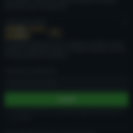
concretizzare l'idea di un'industria del gioco d'azzardo
online più sicura e trasparente.
CASINO GURU AWARDS
Un progetto ambizioso che ha l'obiettivo di celebrare le più
grandi e responsabili aziende nel settore iGaming e dar loro
il riconoscimento che meritano.
ISCRIVITI ALLA NEWSLETTER
Inserisci la tua email
Iscriviti
Ho almeno 18 anni e, secondo la legge, posso giocare in
un casinò