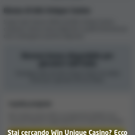
USD 500 alla settimana
Bonus di Win Unique Casino
CAD 500 alla settimana
Scopri tutti i bonus offerti da Win Unique Casino,
compresi i bonus senza deposito e quelli di benvenuto
Nota:
alcuni metodi di pagamento a
che si ottengono al primo deposito.
disposizione dei giocatori potrebbero non
essere disponibili sia per i depositi che per i
prelievi. Inoltre, alcune opzioni potrebbero
Nessun bonus disponibile per
essere disponibili solo in Paesi selezionati.
giocatori dall'Italia
Purtroppo, pare che Win Unique Casino non abbia
bonus per i giocatori del tuo Paese.
Assistenza clienti e lingue disponibili
Le nostre recensioni esperte di casinò si basano sui vari
dati che raccogliamo su ciascun casinò, comprese le
Loyalty program
informazioni sulle lingue supportate e sull'assistenza
Win Unique Casino offre un programma fedeltà. Ecco
clienti. La tabella che segue contiene informazioni sulle
cosa puoi ottenere raggiungendo uno status più elevato:
lingue disponibili presso Win Unique Casino.
Stai cercando Win Unique Casino? Ecco
Personal manager
Promozioni personalizzate