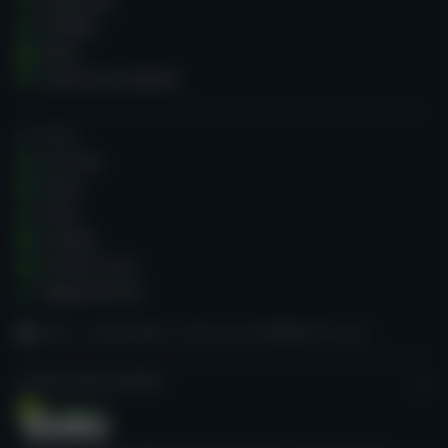
Recensioni
ZOOMin
News
Casino Guru Awards
SU DI NOI
Su di noi
Storia
Team
Contatti
Termini d'uso
Mappa del sito
Home
Casinò online
Recensione di WINBET2U Casino
CASINO GURU ACADEMY