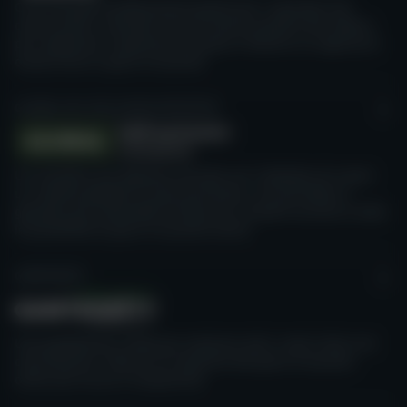
Corsi formativi professionali gratuiti per i lavoratori dei
casinò online, orientati verso le buone pratiche del settore,
per migliorare l'esperienza di gioco e favorire un approccio
onesto verso il gioco d'azzardo.
GLOBAL SELF-EXCLUSION INITIATIVE
Un'iniziativa che abbiamo lanciato con l'obiettivo di creare
un sistema globale di auto-esclusione, che permetta ai
giocatori più vulnerabili di bloccare il proprio accesso a tutte
le possibilità di gioco d'azzardo online.
GAMTEGRITY
Una piattaforma creata per mostrare tutti i nostri sforzi nel
concretizzare l'idea di un'industria del gioco d'azzardo
online più sicura e trasparente.