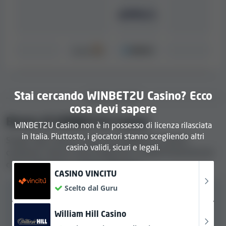
Agrobank, BSN Bank, Alliance Bank, Bank Rakyat, QR
code payment, Fpay, Ambank.
Generalmente, vincite e prelievi vengono regolati dai
limiti impostati dal casinò. In molti casi, le soglie sono
abbastanza alte da non impattare sulla maggioranza
dei giocatori. Tuttavia, certi casinò impongono
restrizioni sulle vincite o sui prelievi che potrebbero
Stai cercando WINBET2U Casino? Ecco
risultare piuttosto limitanti. Ecco perché esaminiamo
BONUS CASINÒ
cosa devi sapere
sempre questi aspetti nelle nostre recensioni di casinò.
Bonus di WINBET2U Casino
Le informazioni relative ai limiti sulle vincite e sui
WINBET2U Casino non è in possesso di licenza rilasciata
prelievi di questo casinò sono mostrati nella tabella qui
in Italia. Piuttosto, i giocatori stanno scegliendo altri
Scopri tutti i bonus offerti da WINBET2U Casino,
sotto.
casinò validi, sicuri e legali.
compresi i bonus senza deposito e quelli di benvenuto
che si ottengono al primo deposito.
Limiti di prelievo
Limiti di vincita
CASINO VINCITU
MYR 150.000 al giorno
Limite giornaliero di vincite nette:
Scelto dal Guru
Nessun bonus disponibile per
MYR 300.000
giocatori dall'Italia
I limtii di prelievo si applicano
I limiti di vincita si applicano anche
William Hill Casino
anche alle vincite coi jackpot
alle vincite con i jackpot
progressivi!
progressivi!