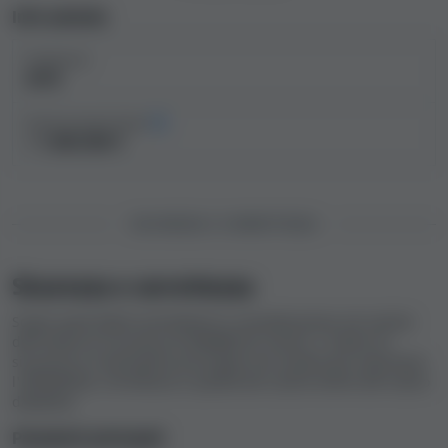
i reclami dei giocatori, l'assistenza clienti, le lmitazioni e
Info azienda
altri importanti elementi del casinò, il nostro team delle
Fondazione
recensioni ha determinato
se si tratta di un casinò
2018
regolare e sicuro, una truffa clamorosa o qualcosa
che ricade tra questi due estremi
.
Introiti annuali stimati
< 1.000.000 €
L'Indice di sicurezza di un casinò, derivante da questi
dati, indica la sicurezza e correttezza di un casinò
online. Maggiore è l'Indice di sicurezza, maggiori sono
le probabilità di giocare e vedersi pagate le proprie
SICUREZZA E CORRETTEZZA
vincite senza problemi.
WINBET2U Casino ha
totalizzato un Indice di sicurezza Inferiore alla
Sicurezza e correttezza
media, pari a 5.3
, il che indica correttezza e sicurezza
inferiori alla media: in base ai fattori presi in
Scopri quali fattori prendiamo in considerazione nel calcolo
dell'Indice di sicurezza di WINBET2U Casino. L'Indice di
considerazione, si tratta di un'opzione poco ideale.
sicurezza è il parametro principale che usiamo per esprimere
Continua a leggere la nostra recensione di WINBET2U
l'affidabilità, correttezza e qualità dei casinò online del nostro
Casino per decidere consapevolmente se questo casinò
database.
fa per te o no.
Parametri principali