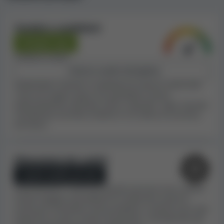
Indice di sicurezza di WINBET2U Casino:
è sicuro e onesto?
Termini e condizioni
Perlopiù equi
Per calcolare l'Indice di sicurezza di un casinò,
Problemi trovati:
utilizziamo
una formula complessa che prende in
considerazione i dati raccolti
che abbiamo inserito
Mostra analisi dettagliata
nella nostra recensione. Generalmente si tratta di T&C
Analizziamo i termini e condizioni di ciascun casinò alla
del casinò, reclami dei giocatori, introiti stimati, blacklist
ricerca di regole inique che potrebbero essere
potenzialmente utilizzate contro i giocatori. Ogni clausola
e così via.
considerata scorretta risulterà in un Indice di sicurezza
più basso.
Abbiamo attentamente esaminato e analizzato i Termini
e condizioni di WINBET2U Casino come parte della
nostra recensione di WINBET2U Casino. Abbiamo
Dimensioni del casinò
trovato alcune regole o clausole che non ci piacciono
ma, nel complesso,
riteniamo che i T&C siano perlopiù
Casinò medio-piccolo
equi
. Una regola ingiusta o svantaggiosa potrebbe
Generalmente i casinò più grandi sono più sicuri, poiché
potenzialmente essere usata contro i giocatori per
introiti maggiori permettono di rimborsare anche le
vincite più consistenti senza problemi, e poiché sono stati
giustificare una mancata corresponsione delle vincite.
testati da un gran numero di giocatori. Consideriamo gli
Tuttavia, in questo casinò non abbiamo riscontrato