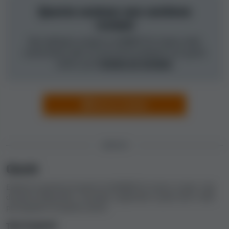
Questa sezione non contiene
nel risolverli
. Quando esaminiamo la sicurezza e la
reclami
correttezza di un casinò, prendiamo in considerazione
tutti i reclami inviati tramite il nostro
Centro risoluzione
Non abbiamo reclami su WINBET2U Casino nella
reclami
, insieme a quelli provenienti da altre fonti,
nostra banca dati. Se hai avuto problemi con questi
casinò, puoi
inviare un reclamo
.
Non abbiamo trovato
alcun reclamo significativo
su
questo casinò.
Invia un reclamo
WINBET2U Casino: feedback degli utenti
e recensioni valutate
Casino Guru
offre agli utenti una piattaforma per
GIOCHI
valutare e recensire i casinò online
, nonché per
Giochi
condividere i loro feedback ed esperienze. Basandoci su
queste informazioni, calcoliamo un punteggio
Esplora la gamma di giochi di WINBET2U Casino. Scopri i tipi
complessivo sul feedback degli utenti, che va da
di giochi disponibili, i provider supportati e quali sono i titoli
Terribile a Eccellente.
più popolari di questo casinò.
Tipi di giochi
Purtroppo, ancora non ci sono recensioni degli utenti