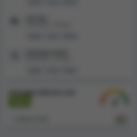
Bonus e codici offerti da WINBET2U
Inglese
Cinese
Malese
Casino
Live chat
I casinò online offrono bonus sia giocatori nuovi sia a
Disponibile...
3
lingue
quelli già esistenti, per incentivarli ad aprire un conto e
Inglese
Cinese
Malese
cominciare a giocare. Le due categorie più popolari
sono gli spin gratuiti e i bonus senza deposito, offerti ai
giocatori al momento della registrazione, e i bonus
Assistenza clienti:
Disponibile...
3
lingue
deposito, offerti ai giocatori dopo che hanno effettuato
un deposito. Tuttavia, i casinò offrono anche
Inglese
Cinese
Malese
promozioni di altro tipo, codici bonus, bonus di
benvenuto alla registrazione e programmi fedeltà.
Punteggio della live chat
Attualmente, nella nostra banca dati c'è
1 bonus di
WINBET2U Casino
:
Buono
100% fino a 388 RM
In base a
6
test
Alcuni di questi potrebbero essere disponibili solo per i
giocatori di determinati Paesi. Alla sezione '
Bonus
' di