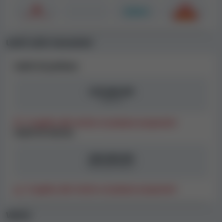
24/7
Inglese
24/7
Malese
Limiti sulle transazioni
24/7
Cinese
Limiti di prelievo
I membri del nostro team dedicato alle recensioni di
casinò hanno contattato i rappresentanti del casinò per
150.000 RM
al giorno
capire quanto le loro risposte siano utili, professionali e
veloci. Riteniamo che l'assistenza clienti sia molto
Si applica alle vincite coi jackpot progressivi
importante, perché offre assistenza in caso di problemi
Limiti di vincita
durante la registrazione su WINBET2U Casino, con la
gestione dell'account, con i prelievi e in altri casi
300.000 RM
ancora. WINBET2U Casino ha una
buona assistenza
Netto giornaliero
clienti
, in base al risultato dei nostri test.
Si applica alle vincite coi jackpot progressivi
Slot e altri giochi di WINBET2U Casino
Valute
WINBET2U Casino offre questi
tipi di giochi da casinò
: