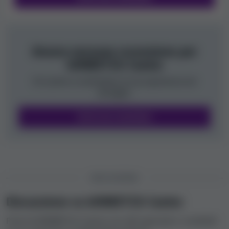
Ancora nessuna recensione per
WINBET2U Casino
Sii il primo a condividere la tua esperienza nel
dettaglio.
Scrivi una recensione
DISCUSSIONE
Discussione su WINBET2U Casino
Parla di WINBET2U Casino con altri giocatori: condividi