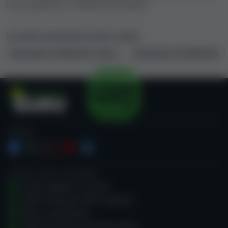
la tua opinione o chiedi informazioni.
Le nostre recensioni di altri casinò
Recensione di BetPoint Casino
Recensione di DAZN Bet
Casino Guru
SEGUICI
Vogliamo che i giocatori comprendano il gioco
d'azzardo.
GUIDA AL GIOCO D'AZZARDO
Come scegliere un casinò
Giochi di fortuna: RTP e varianza
Bonus e promozioni
Codice del gioco d’azzardo onesto