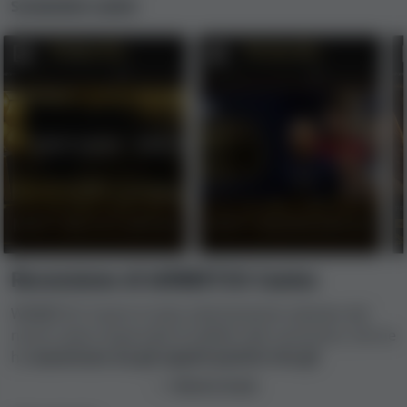
Screenshot casinò
Recensione di WINBET2U Casino
WINBET2U Casino è stato attentamente valutato dal
nostro team imparziale di addetti alle recensioni, che ne
ha
esaminato sia gli aspetti positivi che gli
svantaggi
, in base alla nostra
procedura di recensione
Mostra di più
dei casinò
. Esaminando i Termini e condizioni, le licenze,