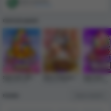
Giochi autentici
Verificato da
Gamecheck
Licenze e dati dell'azienda
Giochi più popolari
Gli introiti annuali stimati di WINBET2U Casino sono
superiori a $1,000,000. In base alla categorizzazione che
usiamo, si tratta di un casinò online tra i più piccoli.
Per quanto ne passiamo,
WINBET2U Casino non ha
alcuna licenza di gioco ufficiale
.
Metodi di pagamento e limiti su vincite e
prelievi
Sugar Rush 1000
di
Gates of Olympus
di
Sugar Rush
di
Pragmatic Play
Pragmatic Play
Pragmatic Play
WINBET2U Casino supporta
20 opzioni di pagamento
.
Comprende: Bank transfer, SpeedPay, GX Bank,
Provider
Touch'n Go, Standard Chartered, Public Bank, Malayan
Mostra tutto
(31)
Banking Berhad (Maybank), Hong Leong Bank, RHB
Bank, OCBC Bank, Affin Bank, CIMB Bank, Bank Islam,