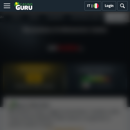
IT
|
Login
ZZA
GIOCHI
BONUS
PAGAMENTI
ASSISTENZA CLIENTI
RECENSIONI
Recensione di Winmasters Casino
Indice di sicurezza
Feedback degli utenti
Buono
5.2
7 recensioni
Inferiore alla media
Igor P.
02/2026
Winmasters Casino: leggi la recensione, i reclami e altro.
Scopri perché abbiamo delle riserve e se giocare in
questo casinò è sicuro.
Importante (1)