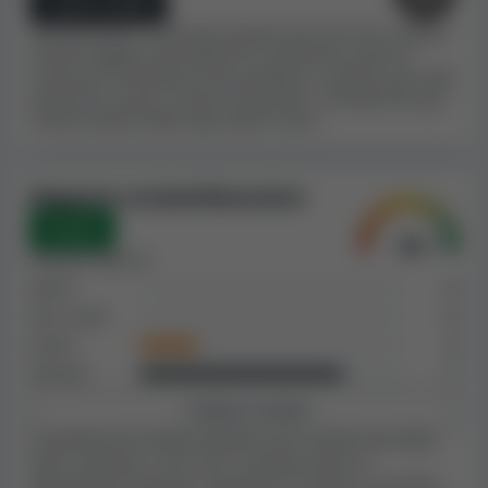
Casinò medio
usata per trattenere le vincite dei giocatori; tuttavia, in
Generalmente i casinò più grandi sono più sicuri, poiché
questo caso, non abbiamo riscontrato esempi
introiti maggiori permettono di rimborsare anche le
particolarmente gravi.
vincite più consistenti senza problemi, e poiché sono stati
testati da un gran numero di giocatori. Consideriamo gli
In base ai nostri calcoli approssimativi o alle
introiti stimati relativi agli ultimi 4 anni.
informazioni che abbiamo raccolto, Winmasters Casino
è
uno dei casinò online di medie dimensioni
. In
rapporto alle sue dimensioni, questo casinò ha una
Rapporto reclami/dimensioni
quantità molto bassa di vincite oggetto di dispute
Ottimo
nei reclami inviati dai giocatori
(o non ha ricevuto
Reclami totali:
9
alcun reclamo). Dato che i casinò più grandi ricevono in
Aperti
0
genere più reclami, per via del maggior numero di
giocatori, teniamo in considerazione sia le dimensioni
Non risolti
0
del casinò che il feedback degli utenti.
Risolti
2
Rifiutati
7
Per quanto ne sappiamo, Winmasters Casino non è su
Esplora reclami
alcuna blacklist rilevante. Se un casinò ha posto in una
blacklist, come la nostra
blacklist Casino Guru
, può
La presenza di reclami significa che il casinò non tratta
bene i giocatori o che non si comporta bene in
darsi che non si sia comportato bene nei confronti dei
determinate situazioni. Valutiamo il numero e la serietà