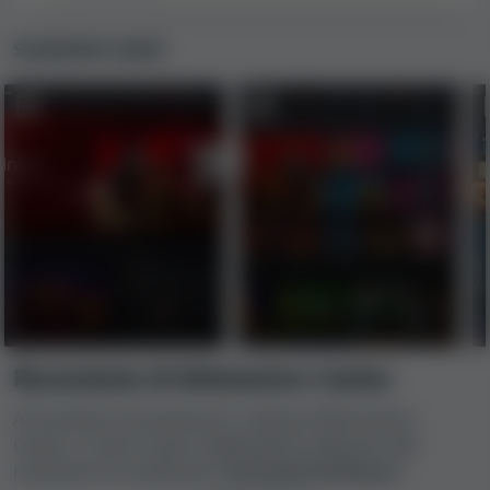
Screenshot casinò
Recensione di Winmasters Casino
Al momento di esaminare e valutare Winmasters
Casino, il nostro team indipendente dedicato alle
recensioni ha analizzato
i suoi punti di forza e