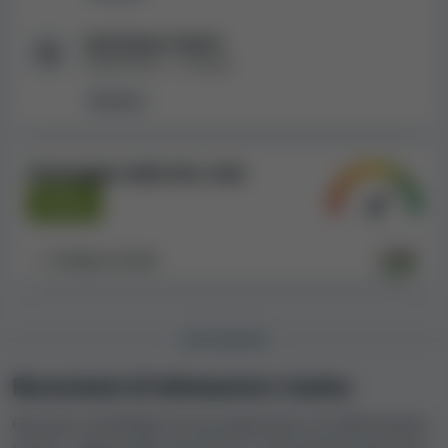
di questa recensione.
Assistenza clienti:
Disponibile...
1
lingua
Rumeno
Punteggio della live chat
Buono
In base a
6
test
RECENSIONI
Recensioni di Winmasters Casino
Qui puoi condividere le tue esperienze con Winmasters