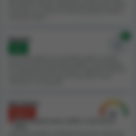
propri clienti. Quando si sceglie un casinò online in cui
dei reclami in relazioni alle dimensioni del casinò, poiché
giocare, riteniamo che questo aspetto non vada preso
è naturale che i casinò che hanno più giocatori avranno
alla leggera.
anche più reclami.
Considerati tutti i fattori nella nostra recensione,
Winmasters Casino ha totalizzato un
Indice di
0x
Blacklist
sicurezza pari a 5.2, che è di valore Inferiore alla
None
media.
. Per chi è alla ricerca di un casinò online che
metta al primo posto la correttezza nell'esperienza di
Se un casinò appare in una blacklist valida, di solito è
gioco che offre, questo casinò non è un'opzione valida.
perché ha delle caratteristiche negative. Noi prendiamo
in considerazione tutte le blacklist e regoliamo l'Indice di
sicurezza del casinò in base al nostro parere sulla
Termini e condizioni di Winmasters
situazione e la sua gravità.
Casino
Esaminiamo i Termini e condizioni di ogni casinò che
Altri fattori
valutiamo con grande attenzione al dettaglio e
Negativi
determiniamo il loro livello di correttezza.
Nei
Soglia di prelievo bassa: 25.000 € / mese (vincite
Termini e condizioni di numerosi casinò troviamo
nette)
regole che riteniamo poco corrette o palesemente
Anche altre qualità e caratteristiche possono influenzare