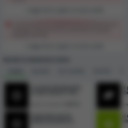
forniscono
informazioni importanti sui problemi
affrontati dai giocatori e sull'approccio dei casinò
Leggi tutta la regola e la nostra analisi
nel risolverli
. Quando esaminiamo la sicurezza e la
correttezza di un casinò, prendiamo in considerazione
L'uso di tecniche di scommessa che non forniscono un
vantaggio sleale può essere considerato una grave
tutti i reclami inviati tramite il nostro
Centro risoluzione
violazione dei T&C
reclami
, insieme a quelli provenienti da altre fonti,
Leggi tutta la regola e la nostra analisi
Non abbiamo trovato
alcun reclamo significativo
su
questo casinò.
Reclami su Winmasters Casino
Feedback degli utenti e recensioni per
Tutti
(9)
Aperti
(0)
Non risolti
(0)
Risolti
(2)
Rifi
Winmasters Casino
L'account del giocatore
Il
Casino Guru
offre agli utenti una piattaforma per
è stato chiuso e i fondi
da
confiscati.
bo
valutare e recensire i casinò online
, nonché per
3.369 lei
Importo contestato:
Imp
condividere i loro feedback ed esperienze. Basandoci su
queste informazioni, calcoliamo un punteggio
Il giocatore non ha
Il
complessivo sul feedback degli utenti, che va da
ancora incassato le
ri
Terribile a Eccellente.
vincite.
pr