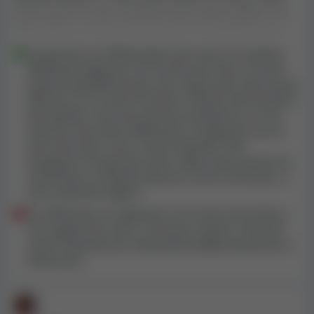
scommesse ci sono aziende cento volte migliori. Ho
depositato con la mia carta Visa e ho appena vinto
300 euro, poi mi hanno chiesto di inviare loro un
Ho giocato con Winmasters per anni, ho sempre
estratto conto di Paysefe e, visto che non avevo
effettuato depositi con la mia carta Visa, mi sono
depositato con Paysefe, ho comunque inviato loro
sempre identificato per anni, dopo aver vinto quasi
alcune foto. No, no, non giocherò più su Winmasters.
300 euro in tre anni mi hanno chiesto informazioni
Ho depositato i miei soldi lì per tanti anni. Basta.
da Paysefe, cosa che nessuna azienda fa, e io ho
risposto che avevo effettuato un deposito con la
mia carta Visa, cosa c'entra Paysefe? Che
vergogna! Ho giocato tutto, dopo tutto questo ho
continuato a investire denaro e non lo farò più, ci
sono aziende migliori.
Ho effettuato un deposito con la mia carta Visa e,
non appena ho vinto, mi hanno chiesto i dati del
conto Paysafecard, mettendoli deliberatamente in
imbarazzo.