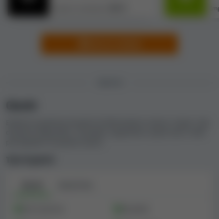
id
223 €
Importo contestato:
Imp
A giudicare dalle
7 recensioni degli utenti
per
Winmasters Casino, il punteggio relativo al feedback
degli utenti è Buono. Le recensioni sono disponibili alla
Invia un reclamo
sezione
Recensioni degli utenti
di questa pagina.
Nota:
tieni a mente che le recensioni degli
GIOCHI
utenti potrebbero non essere il miglior
indicatore della qualità del casinò. Alcune
Giochi
recensioni potrebbero essere false, scritte
Esplora la gamma di giochi di Winmasters Casino. Scopri i tipi
solo per migliorare il punteggio complessivo
di giochi disponibili, i provider supportati e quali sono i titoli
sul feedback degli utenti. Altre potrebbero
più popolari di questo casinò.
essere state scritte da giocatori insoddisfatti
Tipi di giochi
che inviano diverse recensioni negative per
abbassare il punteggio del casinò. Sebbene ci
impegniamo al massimo per escludere queste
Giochi
Giochi live
recensioni e determinare un feedback degli
utenti imparziale, evitiamo di incorporare il
Slot machine
Roulette