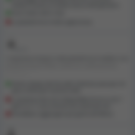
sempre trovare un tavolo senza molti giocatori.
Sono molto utili in chat.
La piattaforma è molto appiccicosa.
• 11 MESI FA
L'esperienza di gioco sulla piattaforma è stabile e non
presenta bug di rilievo, anche se a volte possono
verificarsi.
Ottimo design del sito web, facile da usare per chi
Non ci sono problemi con i depositi, poiché la
gioca online per la prima volta
transazione viene solitamente elaborata
L'assistenza live non è disponibile 24 ore su 24, 7
rapidamente, ma il processo di verifica e le richieste
giorni su 7, cosa comune nei casinò più seri.
di prelievo potrebbero richiedere più tempo del
Potrebbero aggiungere più giochi all'offerta
previsto.
L'assistenza clienti non è disponibile 24 ore su 24, 7