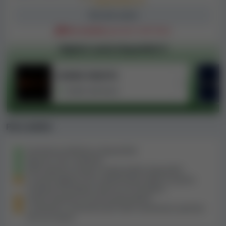
Sito del casinò
Non accetta
giocatori dall'Italia
Migliori casinò disponibili IT
CASINO VINCITU
Scelto dal Guru
Pro e contro
Assistenza telefonica disponibile
App per iOS e Android
Varie opzioni di gioco responsabile disponibili
Il casinò applica una commissione dopo la quarta
richiesta di prelievo nell’arco di 30 giorni
Limite massimo di vincita giornaliera
L'azienda si concentra più sulle scommesse sportive
che sul casinò