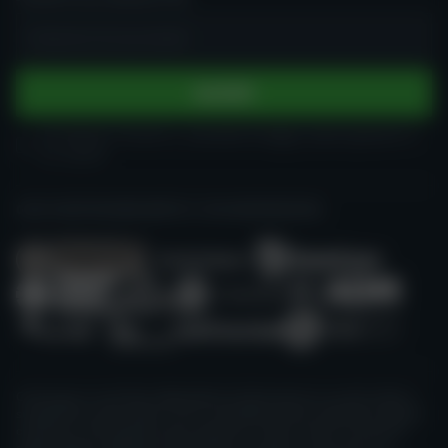
Inserisci la tua email
Iscriviti
Ho almeno 18 anni e, secondo la legge, posso giocare in
un casinò
GIOCA RESPONSABILMENTE E CON MODERAZIONE.
Casino.guru è una fonte indipendente di informazioni sui casinò online e
sui giochi da casinò online e non è controllato da alcun operatore di gioco
d’azzardo, né da qualsiasi altra istituzione. Tutte le nostre recensioni e
guide vengono realizzate onestamente, secondo le conoscenze e le