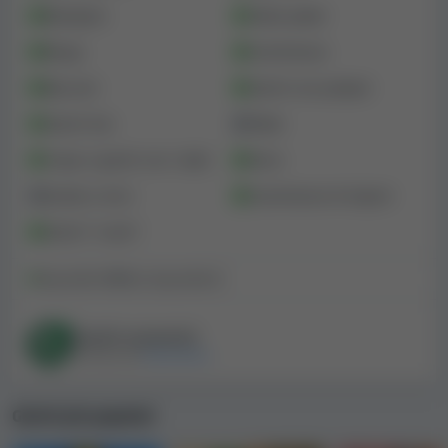
feedback degli utenti nel nostro Indice di
Blackjack
Video poker
sicurezza per via di questi fattori.
Bingo
Scommesse
Baccarà
Giochi con jackpot
Dati aziendali e licenze di Winmasters
Casino
Giochi live
Poker
Craps e giochi con i dadi
Keno
Winmasters Casino è di proprietà di
Level Up
Interactive Limited
ed ha degli introiti annuali stimati
Gratta e vinci
Scommesse di eSport
superiori a $5,000,000. Per questo, in base alla nostra
Giochi “crash“
scala, si tratta di un casinò online di medie dimensioni.
Winmasters Casino ha una licenza
{2}
Winmasters
Disponibile:
13
Non disponibile:
2
Casino
.
Giochi autentici
Limite di vincite e di prelievo; opzioni di
Verificato da
Gamecheck
pagamento
Giochi più popolari
Winmasters Casino accetta depositi tramite
9 metodi di