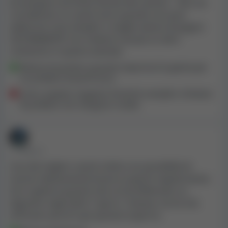
provengono da fiches dorate del casinò)!... Non sei
considerato un casinò serio quando non puoi
elaborare cose semplici o meglio evitare di pagare
SICURAMENTE non metterò mai più un altro
centesimo in questa azienda!
Niente di positivo quando importuni la gente per
un prelievo di pochi euro
Unico aspetto negativo finché le semplici richieste
di prelievo non vengono risolte
• 2 ANNI FA
Uno dei migliori casinò online con possibilità di
vincita relativamente buone se giochi regolarmente.
Giri e gettoni gratuiti solo se hai effettuato un
deposito negli ultimi 7 giorni. Tuttavia, vorrei che
offrissero più di 5 giri gratuiti al giorno.