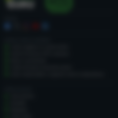
Casino Guru
SEGUICI
Vogliamo che i giocatori comprendano il gioco
d'azzardo.
GUIDA AL GIOCO D'AZZARDO
Come scegliere un casinò online
Giochi di fortuna: RTP e varianza
Bonus e promozioni
Codice del gioco d’azzardo onesto
Gioco responsabile e supporto contro la dipendenza
GUIDE AI GIOCHI
Slot machine
Roulette
Blackjack
Video poker