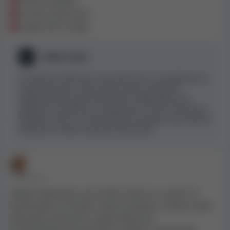
costantemente dal nulla, la slot scende, l'rtp
Le slot si bloccano
visualizzato nelle slot non è la vera cura, è una grande
truffa, il livello VIP non serve a niente, sinceramente ti
Livello VIP orribile
assicuro che ti farai un favore, ci sono molti casinò là
fuori, 100 volte migliori, trasparenti e onesti.
20Bet Casino
Ci dispiace molto per la tua delusione. Ti preghiamo di
notare che tutti i nostri giochi sono certificati e
regolarmente testati da fornitori indipendenti per
garantire correttezza e trasparenza. Se hai riscontrato
problemi tecnici, il nostro team di supporto sarà lieto di
verificare e fornirti ulteriore assistenza.
• 10 MESI FA
20bet è diventato una truffa. Erano tra i primi 10
bookmaker al mondo. Hanno iniziato a rubare soldi
alla gente. Mi hanno rubato 640 euro.