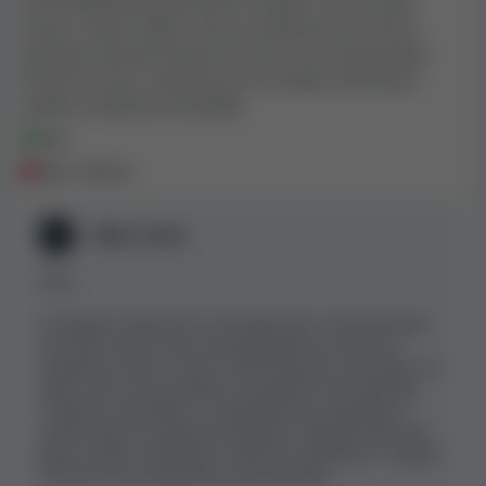
Presumibilmente perché ho violato i termini del
bonus. Hanno detto che la condizione era che la
puntata massima fosse di 5 euro e la mia puntata
fosse di 2 euro. Quindi non ho violato nemmeno
quella condizione invisibile.
NO
Non veloce
20Bet Casino
Ciao,
Ci dispiace molto per la tua delusione. Tieni presente
che tutti i bonus sono accompagnati da Termini e
Condizioni chiari, inclusi i limiti massimi di puntata. Se
ritieni che le tue puntate non abbiano mai superato
l'importo consentito, ti consigliamo di contattare il
nostro team di supporto fornendo i dettagli esatti del
gioco e della scommessa. Potranno esaminare i registri
e fornirti una spiegazione documentata.