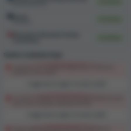
casinò per valutarne la correttezza
. Nei Termini e
Verificata
OGL/2024/590/0758
condizioni di molti di loro, troviamo clausole e regole
che consideriamo ingiuste o clamorosamente
Estonia
Verificata
svantaggiose, perché danno al casinò la possibilità di
HKT000065
giustificare un mancato pagamento delle vincite in
Kahnawake (Kahnawake Gaming
determinate situazioni.
Verificata
Commission)
Nel corso della nostra procedura di revisione, abbiamo
Termini e condizioni iniqui
trovato alcune regole o clausole discutibili. Per questo,
riteniamo che i Termini e condizioni di 20Bet Casino
I giocatori che richiedono troppi bonus rischiano di
siano iniqui
.
perdere le loro vincite
Leggi tutta la regola e la nostra analisi
Nota:
puoi trovare le nostre scoperte
specifiche derivanti dall'analisi dei T&Cs
qui
.
Le comuni strategie di ricerca dei bonus possono essere
viste come una grave violazione dei T&C
20Bet Casino reclami dei giocatori
Leggi tutta la regola e la nostra analisi
La nostra metodologia di recensione dei casinò fa
Tempi irragionevolmente brevi per la fornitura di