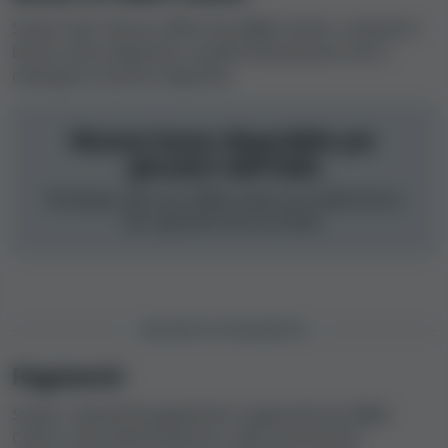
EUR 40.000 al mese
Scopri tutti i bonus offerti da 20Bet Casino, compresi i
bonus senza deposito e quelli di benvenuto che si
Nota:
è possibile che alcuni dei metodi di
ottengono al primo deposito.
pagamento citati non siano disponibili sia per
i depositi che per i prelievi. Inoltre, la
Nessun bonus disponibile per
disponibilità di determinati metodi di
pagamento può variare in base al Paese.
giocatori dall'Italia
Purtroppo, pare che 20Bet Casino non abbia bonus
per i giocatori del tuo Paese.
Assistenza clienti e lingue disponibili
Per valutare i casinò, raccogliamo sempre informazioni
sulle lingue disponibili e le opzioni di assistenza clienti
offerte. Le lingue e le opzioni di assistenza clienti
METODI DI PAGAMENTO
disponibili su 20Bet Casino sono mostrate nella tabella
qui sotto.
Pagamenti
Scopri i metodi di pagamento supportati da 20Bet
Lingua
Sito web
Assistenza clienti
Live chat
Casino, oltre alle limitazioni e alle commissioni