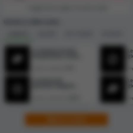
Leggi tutta la regola e la nostra analisi
Casino Guru
mette a disposizione degli utenti una
piattaforma per valutare i casinò online
e
Reclami su 20Bet Casino
condividere opinioni, feedback ed esperienze. In base ai
dati raccolti, calcoliamo un punteggio sulla
Tutti
(217)
Aperti
(0)
Non risolti
(0)
Risolti
(59)
soddisfazione degli utenti che va da Terribile a
Eccelllente.
La richiesta di ritiro
Le
del giocatore è stata
gi
La nostra banca dati ha un totale di
67 recensioni degli
respinta.
co
utenti
per 20Bet Casino, con un punteggio relativo al
40 €
Importo contestato:
Imp
Feedback degli utenti Misto. Le recensioni inviate dagli
utenti sono disponibili alla sezione '
Recensioni degli
Le vincite del
Le
giocatore vengono
gi
utenti
' in questa pagina.
confiscate.
co
1.654 €
Importo contestato:
Imp
Nota:
le recensioni degli utenti non sempre
riflettono oggettivamente la qualità del
casinò, dato che alcuni casinò potrebbero
Invia un reclamo
provare a generare recensioni false per
aumentare il loro punteggio relativo al