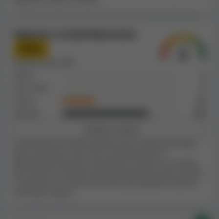
casinò ha una
quantità media di vincite oggetto di
dispute nei reclami inviati dai giocatori
. Prendiamo in
Rapporto reclami/dimensioni
considerazione le dimensioni del casinò e i reclami dei
giocatori in relazione fra loro, poiché i casinò più grandi
Medio
tendono a ricevere più reclami, per via del maggior
Reclami totali:
217
numero di giocatori.
Aperti
0
Non risolti
0
Per quanto ne sappiamo, 20Bet Casino non risulta in
nessuna significativa blacklist di casinò. L'inclusione di
Risolti
59
un casinò in una blacklist, come la nostra
blacklist di
Rifiutati
158
Casino Guru
, fa intuire un comportamento scorretto
Esplora reclami
nei confronti dei clienti. Consigliamo ai giocatori di
La presenza di reclami significa che il casinò non tratta
prendere in considerazione questo dato, al momento di
bene i giocatori o che non si comporta bene in
scegliere un casinò.
determinate situazioni. Valutiamo il numero e la serietà
dei reclami in relazioni alle dimensioni del casinò, poiché
Complessivamente, considerando anche altri fattori che
è naturale che i casinò che hanno più giocatori avranno
contribuiscono alla nostra valutazione, 20Bet Casino ha
anche più reclami.
conseguito un
Indice di sicurezza di 7.0, che è
classificato come Superiore alla media
. Per questo è