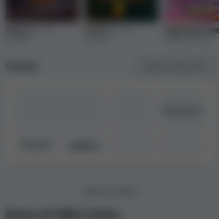
(DOGE), Ripple (XRP), Binance Coin (BNB), Cardano
(ADA).
Pirots 3
di ELK
Pirots 2
di ELK
Sugar Rush 100
Molti siti di gioco online applicano delle restrizioni sulle
Studios
Studios
Pragmatic Play
vincite massime possibili e sugli importi prelevabili.
Spesso, i limiti su vincite e prelievi sono abbastanza
Provider
Mostra tutto
(122)
elevati da non risultare troppo impattanti per la
maggior parte dei giocatori. Tuttavia, ci sono casinò che
impongono limitazioni piuttosto restrittive sugli importi
relativi a vincite e prelievi. Ecco perché prendiamo in
considerazione queste limitazioni nelle nostre
recensioni. Nella tabella qui sotto puoi trovare
informazioni sui limiti di vincita e di prelievo di questo
casinò.
Limiti di prelievo
Limiti di vincita
EUR 4.000 al giorno
Nessun limite di vincita
BONUS CASINÒ
EUR 10.000 alla settimana
Bonus di 20Bet Casino