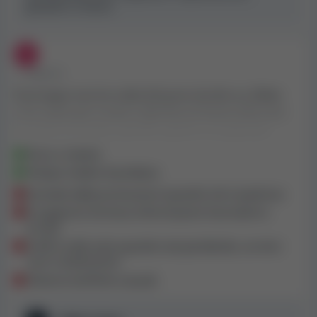
giocatori in futuro.
PER FAVORE, TIENI IN CONSIDERAZIONE LA MIA
ESPERIENZA PER I NUOVI GIOCATORI.
• 1 ANNO FA
Purtroppo non ho nulla di buono da dire su 20bet.
L'ho usato per 6 mesi e alla fine mi hanno bloccato
l'accesso al casinò, perché i giochi a cui giocavo
sembravano truccati. Ho provato diverse volte a
Poco o niente
impostare una restrizione sui depositi, senza
Tempo medio di prelievo
successo; solo dopo aver "minacciato" un reclamo,
Esclude dalle promozioni quando vinci qualcosa
mi è stato permesso di farlo.
Il supporto fornisce informazioni fuorvianti e
Dopo aver bloccato l'accesso al casinò per un po',
errate
sono stato escluso da tutte le promozioni, comprese
Il VIP è utile solo quando stai perdendo, se vinci
le scommesse sportive, e sono stato incoraggiato a
non ti aiuteranno
perdere denaro per riottenere l'accesso alle
Diverse verifiche casuali.
promozioni. La mia esperienza qui è stata surreale:
l'assistenza clienti è incompetente e fornisce
informazioni diverse e errate ogni volta che si parla