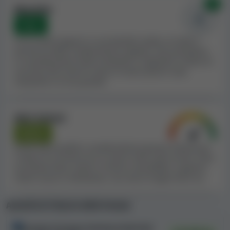
0x
un'opzione accettabile per alcuni giocatori, ma esistono
Blacklist
casinò migliori per chi ricerca un ambiente di gioco
None
online corretto e sicuro.
Se un casinò appare in una blacklist valida, di solito è
perché ha delle caratteristiche negative. Noi prendiamo
Nota:
per quanto ne sappiamo, 20Bet Casino
in considerazione tutte le blacklist e regoliamo l'Indice di
sicurezza del casinò in base al nostro parere sulla
è associato ad altri 17 casinò online. L'Indice
situazione e la sua gravità.
di sicurezza di 20Bet Casino prende in
considerazione la qualità di tutti i casinò
online correlati. Questo legame ha
Altri fattori
determinato una diminuzione dell'Indice di
Neutri
sicurezza.
Anche altre qualità e caratteristiche possono influenzare
l'Indice di sicurezza di un casinò: limiti sulle vincite, limiti
di prelievo bassi, giochi o licenze contraffatte, supporto
Termini e condizioni di 20Bet Casino
clienti scarso o inesistente, una rete di negozi fisici ecc.
analizzati
Autorità di rilascio delle licenze
Per recensire i casinò online,
esaminiamo
approfonditamente i Termini e condizioni di ciascun
Curaçao (Curaçao Gaming Authority)