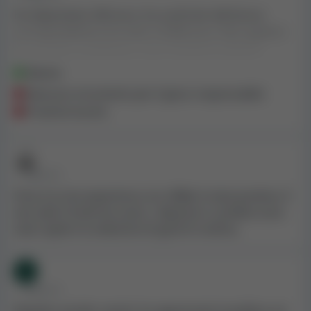
Ho depositato 200 euro, ho usufruito del bonus
corrispondente e ho vinto 10.000 euro. Non appena
ho provato a prelevare, sono iniziate le tattiche
dilatorie. Ti fanno fare i salti mortali per verificare il
Niente
tuo account nella speranza che ci vogliano più di 14
Nessuno strumento per il gioco responsabile
giorni. Secondo i loro termini e condizioni, se non sei
Pratiche losche
verificato entro 14 giorni, confiscano le tue vincite e
chiudono il tuo account.
Non ho mai inviato così tanti documenti di verifica a
• 1 MESE FA
un casinò in vita mia. Ho inviato i documenti richiesti
Finora la mia esperienza con 20Bet è stata positiva. Il
come indicato sul loro sito web. Poi sono tornati a
sito web è facile da usare, i depositi e i prelievi sono
chiederne altri. Li ho inviati anch'essi, ma ne volevano
stati rapidi e la selezione di giochi è ottima.
ancora di più... e ancora di più... e ancora di più.
Vogliono un documento d'identità, poi una foto in cui
lo tieni in mano, poi una foto in cui tieni in mano il
documento e un numero specifico. Vogliono
• 1 MESE FA
screenshot, poi PDF. Chiedono estratti conto bancari
Rispetto ad altri casinò, ho apprezzato la politica sui