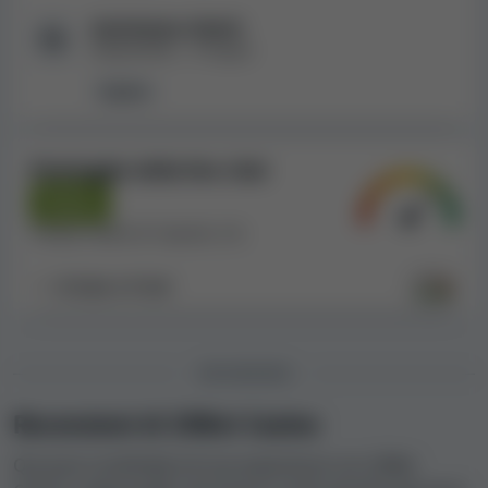
Gaming, Pragmatic Play, Quickspin, Yggdrasil Gaming,
Assistenza clienti:
Thunderkick, Red Tiger Gaming, Betsoft Gaming, Big
Disponibile...
1
lingua
Time Gaming, Playson, Amatic, ELK Studios, Ezugi,
Evoplay, Push Gaming, BGaming, GameArt, Endorphina,
Inglese
Leander Games, Spinomenal, 1X2 Gaming, Booming
Games, Tom Horn, Iron Dog Studio, Belatra Games,
Relax Gaming, Betgames, Bullshark Games, Sneaky
Punteggio della live chat
Slots, Fantasma Games, Platipus, Slotopia, Lucky Streak,
Buono
Amigo Gaming, Trusty Gaming, Wildcat Gaming,
Tempo medio di risposta: 2m
Mancala Gaming, Boomerang Studios, Spadegaming,
JDB Gaming, OneTouch, Urgent Games, Galaxsys,
In base a
9
test
Spinthon, Bitpunch, Enjoy Gaming, Mascot Gaming,
Amusnet, PG Soft (Pocket Games Soft), Reel Play, Slot
Factory, Ela Games, 100HP Gaming, Max Win Gaming,
RECENSIONI
HungryBear, Fa Chai Gaming, Skywind Group, Ready
Play Gaming, Caleta Gaming, Iconic21 (BETER Live),
Recensioni di 20Bet Casino
AvatarUX, Peter & Sons, F*Bastards, Imagine Live,
Kitsune Studios, 3 Oaks Gaming, Shady Lady, CT
Qui puoi condividere le tue esperienze con 20Bet
Interactive, Games Global, Winfinity, 7777 gaming,