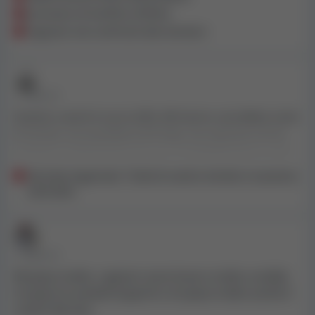
processo di verifica infinito
aver voluto prelevare una piccola parte, hanno
ingiusto nei confronti dei vincitori
iniziato ad adottare pratiche poco trasparenti.
L'elaborazione della richiesta di recesso ha subito dei
ritardi, dopo alcuni giorni l'hanno annullata e hanno
richiesto un nuovo documento; ogni nuova richiesta
• 3 MESI FA
veniva elaborata in un ciclo infinito.
Questo casinò è una truffa. Mi hanno cancellato tutte
Ecco come minacciano i giocatori vincenti: ti
le vincite, accusandomi di frode, ma nessuno mi ha
tratteranno benissimo finché perderai, ma una volta
spiegato esattamente di cosa. Probabilmente è solo
che avrai vinto qualcosa, non ti pagheranno
un pretesto per non pagarmi! È una pratica comune
facilmente.
Verrete ingannati. Tutte le vostre vincite vi saranno
a molti casinò. Si sono tenuti solo il mio secondo
Vi consiglio di evitare questo casinò fraudolento e di
sottratte.
deposito; nessuno mi ha restituito il primo. Evitate
cercare alternative più affidabili.
questa azienda.
Avevo già visto recensioni simili da qualche parte, ma
è un peccato non averci fatto caso; mi sono lasciato
• 4 MESI FA
ingannare dall'ottima reputazione di questa azienda.
Mi piace molto, i gestori sono bravi e molto cordiali,
A quanto pare, però, quella reputazione non vale
mi piace la varietà di giochi e mi piace molto anche il
nulla.
casinò dal vivo.