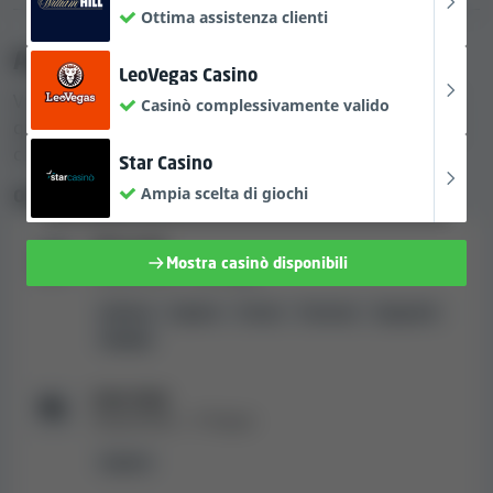
difficoltà potenzialmente riscontrabili dal giocatore. In
ASSISTENZA CLIENTI
Ottima assistenza clienti
base ai nostri test, abbiamo valutato l'assistenza clienti
Assistenza clienti
di 20Bet Casino come
buona
.
LeoVegas Casino
Vuoi conoscere i tipi di assistenza clienti disponibili in
Casinò complessivamente valido
Slot e altri giochi di 20Bet Casino
questo casinò? Scopri le opzioni relative alla lingua e i
canali offerti, oltre ai risultati dei nostri test.
Star Casino
20Bet Casino dà ai giocatori la possibilità di giocare a
questi tipi di giochi
: Slot machine, Roulette, Blackjack,
Ampia scelta di giochi
Opzioni linguistiche
Scommesse, Video poker, Bingo, Baccarà, Giochi con
jackpot, Giochi live, Craps e giochi con i dadi, Keno,
Sito web
Mostra casinò disponibili
Disponibile...
15
lingue
Gratta e vinci, Altri giochi di carte, Scommesse di
eSport, Sport virtuali, Altri giochi, Giochi "crash", Live
Italiano
Inglese
Cinese
Francese
Spagnolo
show, Giochi da tavolo, Baccarat live, Bingo live,
10 altro
Blackjack live, Giochi con i dadi live, Altri giochi live,
Poker live, Roulette live.
Live chat
Disponibile...
1
lingua
Il catalogo di giochi di questo casinò comprende titoli di
122 provider
. Ecco quali: NetEnt, Novomatic, Nolimit
Inglese
City, Playtech, TaDa Gaming, Play'n GO, Evolution