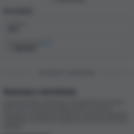
recensione dei casinò
. Aspetti relativi ai casinò quali
Termini e condizioni, correttezza e trasparenza, licenze,
Info azienda
reclami dei giocatori aggiornati e assistenza clienti
Fondazione
sono stati valutati dal nostro team indipendente per
2013
piazzare questo casinò su una scala che va da
regolare e sicuro fino a scam
.
Introiti annuali stimati
< 1.000.000 €
La nostra valutazione ha portato all'Indice di sicurezza
del casinò, una rappresentazione numerica e verbale di
ciò che abbiamo scoperto in merito alla sicurezza e alla
correttezza dei casinò online. Più alto è l'Indice di
SICUREZZA E CORRETTEZZA
sicurezza, maggiore è la garanzia di poter giocare e
veder pagate le proprie vincite senza problemi.
Sicurezza e correttezza
AFBCash Casino mostra sostanziali lacune in
correttezza e sicurezza, come indicato dal suo
Indice di
Scopri quali fattori prendiamo in considerazione nel calcolo
dell'Indice di sicurezza di AFBCash Casino. L'Indice di
sicurezza Molto basso, pari a 2.2
. Leggi anche le
sicurezza è il parametro principale che usiamo per esprimere
nostre recensioni su AFBCash Casino per saperne di più
l'affidabilità, correttezza e qualità dei casinò online del nostro
su questo casinò. In questo modo potrai prendere una
database.
decisione informata nel capire se fa per te.