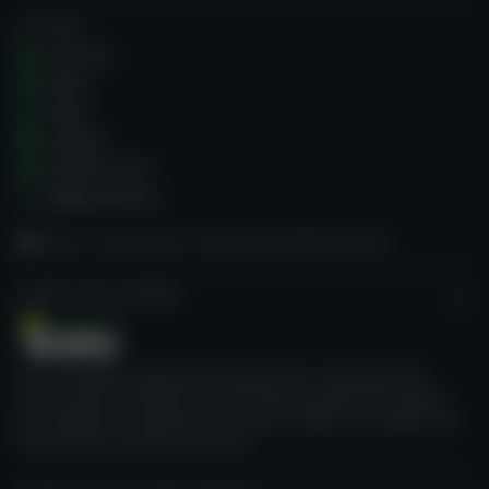
SU DI NOI
Su di noi
Storia
Team
Contatti
Termini d'uso
Mappa del sito
Home
Casinò online
Recensione di AFBCash Casino
CASINO GURU ACADEMY
Corsi formativi professionali gratuiti per i lavoratori dei
casinò online, orientati verso le buone pratiche del settore,
per migliorare l'esperienza di gioco e favorire un approccio
onesto verso il gioco d'azzardo.