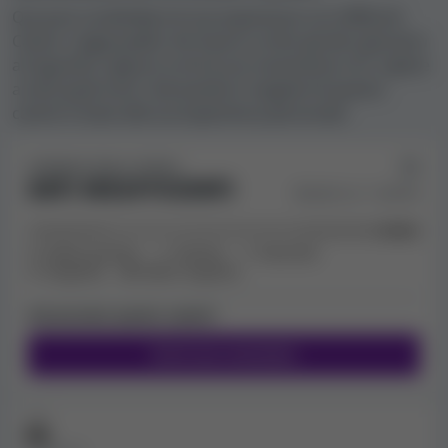
Qui puoi condividere le tue esperienze con AFBCash
Bonus e codici promo per AFBCash
Casino. Leggi quello che hanno scritto gli altri giocatori
Casino
al riguardo, oppure scrivi la tua recensione e fa' sapere
a tutti quali sono i lati positivi e negativi di questo
I casinò online offrono bonus per attirare e trattenere i
casinò in base alla tua esperienza personale.
giocatori, come incentivo per creare un conto e
cominciare a giocare. I tipi di bonus più diffusi sono i
bonus senza deposito (o spin gratuiti), ottenibili
FEEDBACK DEGLI UTENTI:
DATI INSUFFICIENTI
semplicemente aprendo un conto di gioco, e i bonsu
Basato su 1 utente
deposito, elargiti dopo aver effettuato un deposito. I
casinò offrono anche promozioni come piani fedeltà,
Molto positivo
Positivo
Neutrale
bonus di benvenuto alla registrazione e codici bonus.
Negativo
Molto negativo
Attualmente, nella nostra banca dati ci sono
3 bonus di
Hai provato questo casinò?
AFBCash Casino
, tra cui:
Scrivi una recensione
100% fino a 30 $
100% fino a 2.000.000 ₫
2% bonus cashback