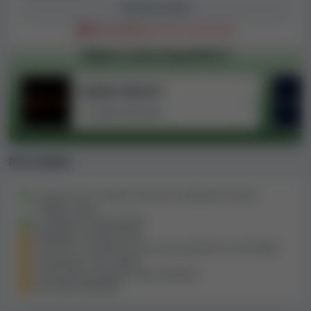
Sito del casinò
Non accetta
giocatori dall'Italia
Migliori casinò disponibili IT
CASINO VINCITU
Scelto dal Guru
Pro e contro
I giochi con croupier dal vivo includono Sic Bo e
Dragon Tiger
La lotteria è disponibile
Molteplici licenze false
Termini e condizioni non sono presenti sul sito Web
Proprietari non rivelati
Scarsissimo supporto alla clientela
Sito Web difettoso