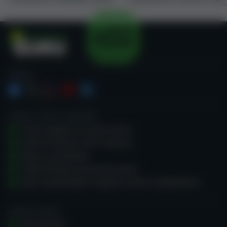
bandiera rossa per proteggere questo casinò online.
ATTENZIONE!
#AFBCASH , #AFBCASH Potenziale truffatore di casinò
online , #AFBCASH Casinò online con bandiera rossa ,
#AFBCASH Casino Tak Percaya , #AFBCASH Casino
Casino Guru
SEGUICI
Kurang Percaya
Vogliamo che i giocatori comprendano il gioco
d'azzardo.
GUIDA AL GIOCO D'AZZARDO
Come scegliere un casinò online
Giochi di fortuna: RTP e varianza
Bonus e promozioni
Codice del gioco d’azzardo onesto
Gioco responsabile e supporto contro la dipendenza
GUIDE AI GIOCHI
Slot machine