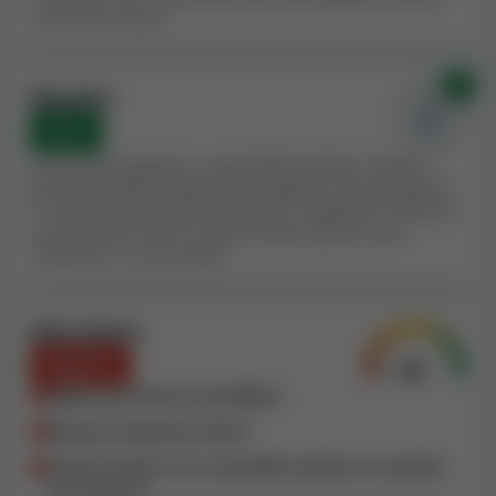
in considerazione quste liste al momento di scegliere
anche più reclami.
un casinò in cui giocare.
Tutto questo, insieme ad altri fattori che prendiamo in
0x
Blacklist
considerazione per le nostre recensoni, ha determinato
None
per AFBCash Casino un
Indice di sicurezza pari a 2.2,
ovvero Molto basso
. Consigliamo fortemente ai
Se un casinò appare in una blacklist valida, di solito è
giocatori di stare alla larga da questo casinò e cercarne
perché ha delle caratteristiche negative. Noi prendiamo
in considerazione tutte le blacklist e regoliamo l'Indice di
uno con un Indice di sicurezza maggiore.
sicurezza del casinò in base al nostro parere sulla
situazione e la sua gravità.
Termini e condizioni di AFBCash Casino
analizzati
Altri fattori
Per valutare i casinò online,
esaminiamo
Negativi
attentamente i Termini e condizioni di ogni casinò
Opera con licenza contraffatta
per monitorarne la correttezza
. Nei T&C di molti
casinò, individuiamo delle clausole che riteniamo
Nessuna assistenza clienti
ingiuste o potenzialmente penalizzanti. In alcuni casi,
Casinò zombie
: non è possibile mettersi in contatto
queste regole possono essere usate come scusa per
con nessuno