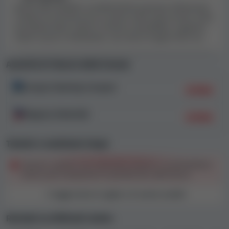
non pagare le vincite ai giocatori.
Anche altre qualità e caratteristiche possono influenzare
l'Indice di sicurezza di un casinò: limiti sulle vincite, limiti
Esaminando AFBCash Casino,
non siamo riusciti a
di prelievo bassi, giochi o licenze contraffatte, supporto
clienti scarso o inesistente, una rete di negozi fisici ecc.
trovare alcun riferimento ai Termini e condizioni
generali sul sito web del casinò
. Per noi, si tratta di
una mancanza grave, poiché significa che AFBCash
Autorità di rilascio delle licenze
Casino non esplicita i diritti e le responsabilità dei
Curaçao (Gaming Curaçao)
giocatori e del casinò stesso. Come se non bastasse,
i
Falsa
nostri esperti hanno individuato regole discutibili o
ingiuste altrove sul sito
.
Filippine (PAGCOR)
Falsa
Nota:
puoi trovare le nostre scoperte
Termini e condizioni iniqui
specifiche derivanti dall'analisi dei T&Cs
qui
.
Giocare a giochi con restrizioni mentre si scommettono
bonus può comportare la perdita dei saldi bonus
AFBCash Casino reclami dei giocatori
Leggi tutta la regola e la nostra analisi
Il nostro approccio verso la valutazione dei casinò fa
Reclami su AFBCash Casino
molto affidamento sui reclami dei giocatori, perché ci