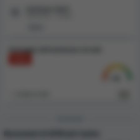
questi tipi di giochi
: Slot machine, Roulette, Blackjack,
Assistenza clienti:
Scommesse, Video poker, Bingo, Baccarà, Giochi live,
Disponibile...
1
lingua
Poker, Keno, Altri giochi di carte, Scommesse di eSport,
Inglese
Sport virtuali, Altri giochi, Live show, Baccarat live, Bingo
live, Blackjack live, Giochi con i dadi live, Altri giochi live,
Poker live, Roulette live.
Punteggio dell'assistenza via mail
Il catalogo di giochi di questo casinò comprende titoli di
Scarso
33 provider
. Ecco quali: Apricot (Microgaming),
Evolution Gaming, Pragmatic Play, SA Gaming,
Habanero, JILI, FC, Gameplay Interactive, Live22, WM
Casino, World Entertainment, 918Kiss, Joker, AFB
Gaming, Dream Gaming, XE-88, Spadegaming,
In base a
6
test
Mega888, Sexy gaming, JDB Gaming, CQ9 Gaming,
Dragoon Soft, SBOBET, GD88 (Green-Dragon),
Nextspin, Maxbet, IBCbet, Allbet Gaming, PlayStar, PG
RECENSIONI
Soft (Pocket Games Soft), Asia Gaming, Big Gaming, Ka
Gaming.
Recensioni di AFBCash Casino