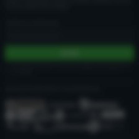
grandi e responsabili aziende nel settore iGaming e dar loro
il riconoscimento che meritano.
ISCRIVITI ALLA NEWSLETTER
Inserisci la tua email
Iscriviti
Ho almeno 18 anni e, secondo la legge, posso giocare in
un casinò
GIOCA RESPONSABILMENTE E CON MODERAZIONE.