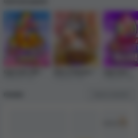
Giochi più popolari
punteggio accurato relativo al feedback degli
utenti. Nonostante ciò, non includiamo il
feedback degli utenti nel calcolo del nostro
Indice di sicurezza.
Informazioni aziendali e licenze di
AFBCash Casino
Gli introiti annuali stimati di AFBCash Casino sono
Sugar Rush 1000
di
Gates of Olympus
di
Sugar Rush
di
superiori a $1,000,000. Per questo, in base alla nostra
Pragmatic Play
Pragmatic Play
Pragmatic Play
scala, si tratta di un casinò di dimensioni più ridotte.
AFBCash Casino è in possesso di licenze rilasciate da
Provider
Mostra tutto
(33)
enti nelle seguenti aree geografiche:
Curaçao
(Gaming
Curaçao),
Filippine
(PAGCOR)
Limiti di prelievo, limiti sulle vincite e
opzioni relative ai metodi di pagamento