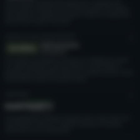
Corsi formativi professionali gratuiti per i lavoratori dei
casinò online, orientati verso le buone pratiche del settore,
per migliorare l'esperienza di gioco e favorire un approccio
onesto verso il gioco d'azzardo.
GLOBAL SELF-EXCLUSION INITIATIVE
Un'iniziativa che abbiamo lanciato con l'obiettivo di creare
un sistema globale di auto-esclusione, che permetta ai
giocatori più vulnerabili di bloccare il proprio accesso a tutte
le possibilità di gioco d'azzardo online.
GAMTEGRITY
Una piattaforma creata per mostrare tutti i nostri sforzi nel
concretizzare l'idea di un'industria del gioco d'azzardo
online più sicura e trasparente.