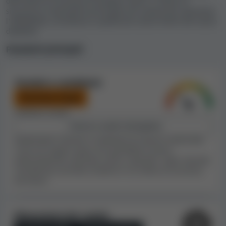
dell'Indice di sicurezza di Anadolu Casino. L'Indice di
sicurezza è il parametro principale che usiamo per esprimere
Indice di sicurezza: correttezza e
l'affidabilità, correttezza e qualità dei casinò online del nostro
sicurezza di Anadolu Casino
database.
Parametri principali
Calcoliamo l'Indice di sicurezza di un casinò secondo
un'elaborata formula che prende in considerazione
una gran quantità di dati
che abbiamo raccolto e
Termini e condizioni
valutato nella nostra recensione. Per esempio: introiti
Piuttosto iniqui
stimati del casinò, reclami dei giocatori, T&C, blacklist e
così via.
Problemi trovati:
Mostra analisi dettagliata
Per la nostra recensione, abbiamo analizzato
Analizziamo i termini e condizioni di ciascun casinò alla
meticolosamente i Termini e condizioni di Anadolu
ricerca di regole inique che potrebbero essere
Casino. Abbiamo trovato alcune regole o clausole che
potenzialmente utilizzate contro i giocatori. Ogni clausola
non ci piacciono ma, nel complesso,
riteniamo che i
considerata scorretta risulterà in un Indice di sicurezza
T&C siano piuttosto ingiusti
. Regole ingiuste o
più basso.
svantaggiose possono potenzialmente essere usate
contro i giocatori per giustificare una mancata
corresponsione delle vincite. In base ai risultati delle
Dimensioni del casinò