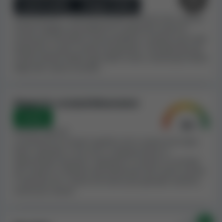
nostre ricerche, ti raccomandiamo prudenza se decidi
Casinò medio
Gruppo medio
di giocare in questo casinò.
Generalmente i casinò più grandi sono più sicuri, poiché
introiti maggiori permettono di rimborsare anche le
In base ai nostri calcoli approssimativi o alle
vincite più consistenti senza problemi, e poiché sono stati
informazioni che abbiamo raccolto, Anadolu Casino è
testati da un gran numero di giocatori. Consideriamo gli
uno dei casinò online di medie dimensioni
. In
introiti stimati relativi agli ultimi 4 anni, nonché gli introiti
rapporto alle sue dimensioni, questo casinò ha una
degli altri casinò correlati.
quantità molto bassa di vincite oggetto di dispute
nei reclami inviati dai giocatori
(o non ha ricevuto
Rapporto reclami/dimensioni
alcun reclamo). Prendiamo in considerazione sia le
dimensioni del casinò che il numero di reclami dei
Ottimo
giocatori, nonché il modo in cui questi elementi si
Reclami totali:
0
intrecciano tra loro: i casinò più grandi tendono a
La presenza di reclami significa che il casinò non tratta
ricevere più reclami, per via del più alto numero di
bene i giocatori o che non si comporta bene in
determinate situazioni. Valutiamo il numero e la serietà
giocatori.
dei reclami in relazioni alle dimensioni del casinò, poiché
è naturale che i casinò che hanno più giocatori avranno
Per quanto ne sappiamo, Anadolu Casino non è su
anche più reclami.
alcuna blacklist rilevante. Se un casinò appare su una
blacklist, come la nostra
blacklist di Casino Guru
, può
voler dire che si è comportato in modo scorretto verso i
0x