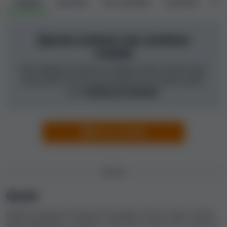
Tutti
(0)
Aperti
(0)
Non risolti
(0)
Risolti
(0)
Rifi
che abbiamo raccolto dopo aver esaminato i
T&C.
Questa sezione non contiene
reclami
Reclami dei giocatori relativi a Anadolu
Casino
Non abbiamo reclami su Anadolu Casino nella nostra
banca dati. Se hai avuto problemi con questi casinò,
I reclami dei giocatori hanno un ruolo importante nella
puoi
inviare un reclamo
.
nostra metodologia di recensione dei casinò, perché ci
danno
importanti informazioni sui problemi
riscontrati dai giocatori e sul modo in cui i casinò li
Invia un reclamo
gestiscono
. Prendiamo in considerazione tutti i reclami
inviati tramite il nostro
Centro risoluzione reclami
,
insieme a quelli provenienti da altre fonti, quando
esaminiamo la sicurezza e la correttezza di un casinò.
GIOCHI
Non abbiamo trovato
alcun reclamo significativo
su
Giochi
questo casinò.
Esplora la gamma di giochi di Anadolu Casino. Scopri i tipi di
giochi disponibili, i provider supportati e quali sono i titoli più