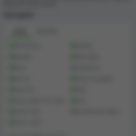
Feedback degli utenti e recensioni per
popolari di questo casinò.
Anadolu Casino
Tipi di giochi
Su Casino Guru,
gli utenti possono valutare e
Giochi
Giochi live
recensire i casinò online
, per condividere opinioni,
feedback ed esperienze. In base a questo elementi,
Slot machine
Roulette
calcoliamo un feedback degli utenti complessivo, che va
da Terribile a Eccellente.
Blackjack
Video poker
Finora, abbiamo ricevuto solo
1 recensione dei
Bingo
Scommesse
giocatori
per Anadolu Casino: ecco perché questo
Baccarà
Giochi con jackpot
casinò non ha ancora un punteggio sulla soddisfazione
degli utenti. Il punteggio viene calcolato solo quando
Giochi live
Poker
un casinò ha totalizzato almeno 5 recensioni. Puoi
Craps e giochi con i dadi
Keno
trovare le recensioni alla sezione
Recensioni degli
utenti
di questa pagina.
Gratta e vinci
Scommesse di eSport
Giochi “crash“
Nota:
è importante notare che le recensioni
degli utenti non sempre riflettono