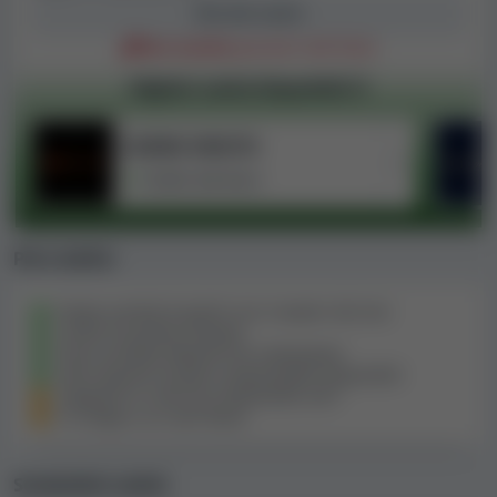
Sito del casinò
Non accetta
giocatori dall'Italia
Migliori casinò disponibili IT
CASINO VINCITU
Scelto dal Guru
Pro e contro
Ampia varietà di giochi con croupier dal vivo
Limite di prelievo elevato
Sono accettati depositi da criptovalute
Varie opzioni di gioco responsabile disponibili
Supporto in chat non disponibile 24/7
Si rivolge a un solo Paese
Screenshot casinò