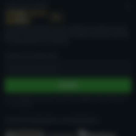
CASINO GURU AWARDS
Un progetto ambizioso che ha l'obiettivo di celebrare le più
grandi e responsabili aziende nel settore iGaming e dar loro
il riconoscimento che meritano.
ISCRIVITI ALLA NEWSLETTER
Inserisci la tua email
Iscriviti
Ho almeno 18 anni e, secondo la legge, posso giocare in
un casinò
GIOCA RESPONSABILMENTE E CON MODERAZIONE.