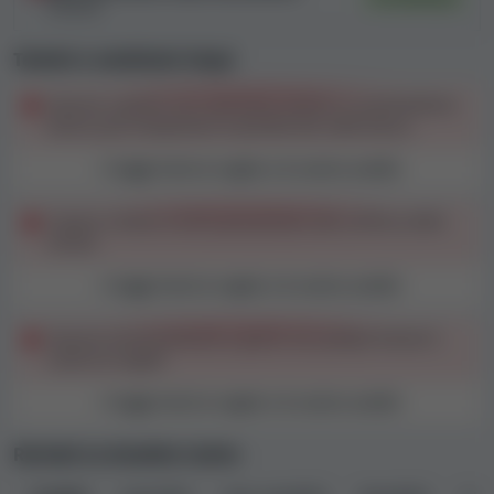
0000068
Termini e condizioni di Anadolu Casino
Termini e condizioni iniqui
Quando esaminiamo i casinò online per valutarli,
Giocare a giochi con restrizioni mentre si scommettono
bonus può comportare la perdita dei saldi bonus
analizziamo meticolosamente i Termini e condizioni
di ogni casinò, allo scopo di valutarne il
Leggi tutta la regola e la nostra analisi
comportamento
. Nei T&C di molti casinò, individuiamo
delle clausole che riteniamo ingiuste o apertamente
Il gioco a basso rischio può portare alla confisca delle
penalizzanti: in certi casi, danno al casinò la possibilità
vincite
di giustificare la mancata corresponsione delle vincite ai
Leggi tutta la regola e la nostra analisi
giocatori.
Nel corso della nostra procedura di revisione, abbiamo
Giocare esclusivamente a giochi con jackpot elevati è
trovato alcune regole o clausole discutibili. Per questo,
contro le regole
riteniamo che i Termini e condizioni di Anadolu
Leggi tutta la regola e la nostra analisi
Casino siano in qualche modo ingiusti
.
Reclami su Anadolu Casino
Nota:
da' un'occhiata
qui
alle informazioni