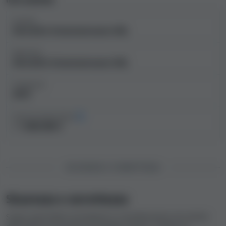
reclami dei giocatori aggiornati e assistenza clienti
Azienda
sono stati valutati dal nostro team indipendente per
Amrathir Entertainment SRL
piazzare questo casinò su una scala che va da
regolare e sicuro fino a scam
.
Operatore
Amrathir Entertainment SRL
La nostra valutazione ha portato all'Indice di sicurezza
del casinò, una rappresentazione numerica e verbale di
Fondazione
ciò che abbiamo scoperto in merito alla sicurezza e alla
2015
correttezza dei casinò online. Con un Indice di sicurezza
più alto, è meno probabile riscontrare problemi
Introiti annuali stimati
> 1.000.000 €
giocando o richiedendo un prelievo. Sebbene
Anadolu
Casino abbia totalizzato un Indice di sicurezza
superiore alla media, pari a 7.9
, ovvero sia un'opzione
accettabile per alcune persone, tieni presente che ci
SICUREZZA E CORRETTEZZA
sono casinò meglio posizionati in termini di correttezza
e sicurezza. Leggi la nostra recensione di Anadolu
Sicurezza e correttezza
Casino per avere maggiori informazioni su questo
casinò e decidere se fa per te.
Scopri quali fattori prendiamo in considerazione nel calcolo