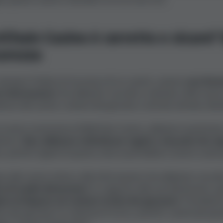
Chain Casino è corretto e sicuro? 
curezza
alcolare l'Indice di sicurezza di un casinò, usiamo
una formu
e informazioni
che abbiamo raccolto e valutato nella nostr
zioni del casinò, reclami dei giocatori, entrate stimate, black
a nostra recensione di BetChain Casino, abbiamo esaminato 
zioni.
Non abbiamo individuato regole o clausole che re
, poiché regole di questa natura potrebbero essere usate per
se alle nostre stime e alle informazioni che abbiamo raccol
ne di medie dimensioni
. In rapporto alle sue dimensioni, q
to di dispute nei reclami inviati dai giocatori
. Prendiamo
mi dei giocatori in relazione fra loro, poiché i casinò più gr