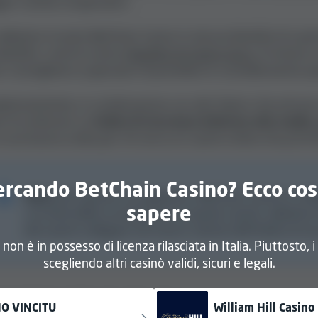
or numero di giocatori.
bbiamo trovato BetChain Casino in alcuna blacklist di casin
lacklist, come la nostra
blacklist di Casino Guru
, fa intuir
ti. Consigliamo ai giocatori di prendere in considerazione 
essivamente, in combinazione con altri fattori che entrano
no ha ottenuto un
Indice di sicurezza Inferiore alla media, 
 una buona scelta per chi cerca un casinò online che prioritiz
cercando BetChain Casino? Ecco cos
Nota:
per quanto ne sappiamo, BetChain Casino è colle
sapere
corrente della correlazione tra questi casinò. abbiamo 
del casinò collegato nel nostro calcolo dell'Indice di s
on è in possesso di licenza rilasciata in Italia. Piuttosto, 
scegliendo altri casinò validi, sicuri e legali.
C di BetChain Casino
O VINCITU
William Hill Casino