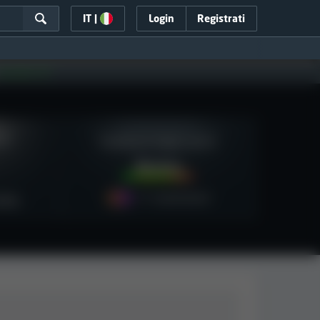
IT
|
Login
Registrati
Accetto
za
Feedback degli utenti
Buono
11 recensioni
edia
Accetta
giocatori