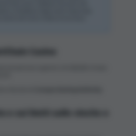
zione del casinò. Sebbene facciamo del
ativo al feedback degli utenti imparziale,
calcolo del nostro Indice di sicurezza.
BetChain Casino
mati annuali sono superiori a $1,000,000. In base
ccoli.
tata rilasciata da
Curaçao Gaming Authority
.
e sui limiti sulle vincite e