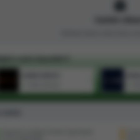
Casinò chiu
BetChain Casino è stato chiuso e non
gliori casinò disponibili IT
CASINO VINCITU
Willi
Scelto dal Guru
Ott
e contro
Depositi e prelievi tramite criptovalute
Limit
Tornei disponibili
Non t