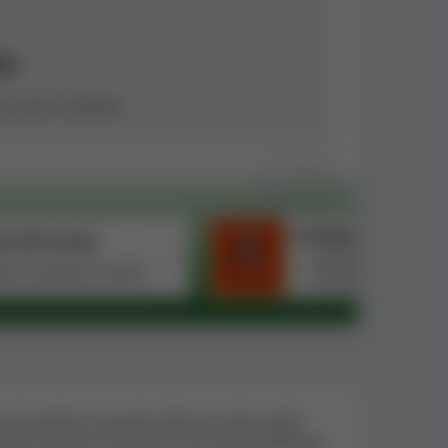
dall'Italia
so
 è più in attività.
LeoVegas Casino
am Hill Casino
Casinò
ima assistenza clienti
complessivamente 
e di prelievo mensile inferiore alla media
utti i fornitori di giochi sono disponibili per