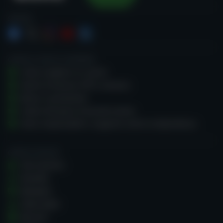
Inglese
Casino Guru
SEGUICI
24/7
Turco
Vogliamo che i giocatori comprendano il gioco
d'azzardo.
Contattare l'assistenza clienti del casinò fa parte della
GUIDA AL GIOCO D'AZZARDO
nostra procedura di valutazione, perché cerchiamo di
Come scegliere un casinò
capire se i giocatori hanno accesso a un servizio di
Giochi di fortuna: RTP e varianza
qualità. L'assistenza clienti è di fondamentale
importanza per noi, perché può essere davvero utile
Bonus e promozioni
nella risoluzione di problemi col conto di gioco, con la
Codice del gioco d’azzardo onesto
registrazione su BingoFest Casino, con i prelievi e con
Gioco responsabile e supporto contro la dipendenza
altre difficoltà potenzialmente riscontrabili dal
giocatore. In base ai nostri test e alle informazioni che
GUIDE AI GIOCHI
abbiamo raccolto, BingoFest Casino ha un'
assistenza
Slot machine
clienti nella media
.
Roulette
Blackjack
Slot e altri giochi di BingoFest Casino
Video poker
Baccarà
BingoFest Casino dà ai giocatori la possibilità di giocare