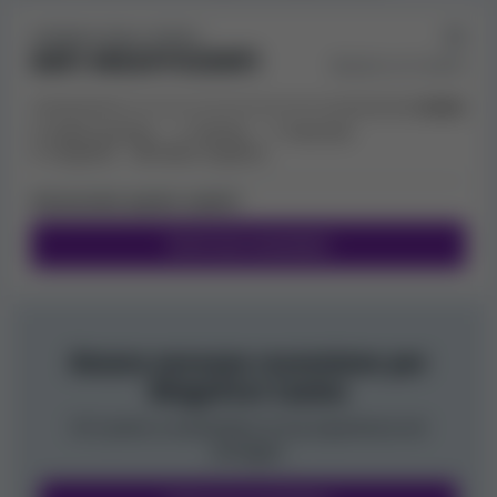
Bank transfer, N26, Litecoin (LTC), Ethereum (ETH),
Wise, Revolut, Dogecoin (DOGE), Cardano (ADA), Tether
FEEDBACK DEGLI UTENTI:
(USDT).
DATI INSUFFICIENTI
Basato su 0 utenti
Spesso esistono restrizioni su quanti soldi i giocatori
possono vincere o prelevare nei casinò online. In molti
Molto positivo
Positivo
Neutrale
casi, le soglie sono abbastanza elevate da non
Negativo
Molto negativo
scoraggiare la maggioranza dei giocatori, ma alcuni
Hai provato questo casinò?
casinò impongono limiti di vincita o di prelievo che
possono risultare piuttosto restrittivi. Ecco perché
Scrivi una recensione
cerchiamo queste informazioni per valutare i casinò. La
tabella che segue fornisce dettagli sui limiti di vincita e
di prelievo del casinò.
Ancora nessuna recensione per
Limiti di prelievo
Limiti di vincita
BingoFest Casino
EUR 3.000 al giorno
Nessun limite di vincita
Sii il primo a condividere la tua esperienza nel
USD 3.000 al giorno
dettaglio.