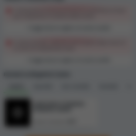
Nel corso della nostra procedura di revisione, abbiamo
Il rilevamento di alcune tecniche di scommessa di base
trovato alcune regole o clausole discutibili. Per questo,
può comportare la confisca delle vincite
riteniamo che i Termini e condizioni di BingoFest
Leggi tutta la regola e la nostra analisi
Casino siano iniqui
.
Il casinò annulla i saldi dei conti di gioco dopo meno di
Nota:
puoi trovare le nostre scoperte
un anno di inattività del conto
specifiche derivanti dall'analisi dei T&Cs
qui
.
Leggi tutta la regola e la nostra analisi
Reclami su BingoFest Casino
BingoFest Casino reclami dei giocatori
Tutti
(1)
Aperti
(0)
Non risolti
(0)
Risolti
(0)
Rifi
I reclami dei giocatori hanno un ruolo importante nella
nostra metodologia di recensione dei casinò, perché ci
danno
importanti informazioni sui problemi
Il giocatore si lamenta
di questo casinò.
riscontrati dai giocatori e sul modo in cui i casinò li
gestiscono
. Prendiamo in considerazione tutti i reclami
30 $
Importo contestato:
inviati tramite il nostro
Centro risoluzione reclami
,
insieme a quelli provenienti da altre fonti, quando