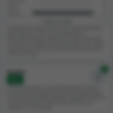
intrecciano tra loro: i casinò più grandi tendono a
Risolti
0
ricevere più reclami, per via del più alto numero di
giocatori.
Rifiutati
1
Esplora reclami
Per quanto ne sappiamo, BingoFest Casino non risulta
La presenza di reclami significa che il casinò non tratta
in nessuna significativa blacklist di casinò. Se un casinò
bene i giocatori o che non si comporta bene in
appare su una blacklist, come la nostra
blacklist di
determinate situazioni. Valutiamo il numero e la serietà
Casino Guru
, può voler dire che si è comportato in
dei reclami in relazioni alle dimensioni del casinò, poiché
modo scorretto verso i propri clienti. Invitiamo i
è naturale che i casinò che hanno più giocatori avranno
giocatori a tenere a mente questo fattore al momento
anche più reclami.
di scegliere un casinò online in cui giocare.
A seguito della nostra attenta valutazione di tutti gli
0x
Blacklist
aspetti più importanti, BingoFest Casino ha ottenuto un
None
Indice di sicurezza Basso, pari a 3.5
. Consigliamo ai
giocatori di evitare questo casinò e di cercarne uno con
Se un casinò appare in una blacklist valida, di solito è
perché ha delle caratteristiche negative. Noi prendiamo
un Indice di sicurezza più alto.
in considerazione tutte le blacklist e regoliamo l'Indice di
sicurezza del casinò in base al nostro parere sulla
situazione e la sua gravità.
Nota:
per quanto ne sappiamo, BingoFest