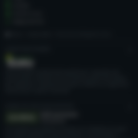
Gaming, Zeus Play, Ruby Play, PG Soft (Pocket Games
Contatti
Soft), Orbital Gaming, Ka Gaming.
Termini d'uso
Mappa del sito
Bonus e codici offerti da BingoFest
Home
Casinò online
Recensione di BingoFest Casino
Casino
CASINO GURU ACADEMY
I casinò online offrono bonus per attirare e trattenere i
giocatori, come incentivo per creare un conto e
cominciare a giocare. I tipi di bonus più diffusi sono i
bonus senza deposito (o spin gratuiti), ottenibili
Corsi formativi professionali gratuiti per i lavoratori dei
casinò online, orientati verso le buone pratiche del settore,
semplicemente aprendo un conto di gioco, e i bonsu
per migliorare l'esperienza di gioco e favorire un approccio
deposito, elargiti dopo aver effettuato un deposito. I
onesto verso il gioco d'azzardo.
casinò offrono anche promozioni come piani fedeltà,
bonus di benvenuto alla registrazione e codici bonus.
GLOBAL SELF-EXCLUSION INITIATIVE
Attualmente, nella nostra banca dati ci sono
3 bonus di
BingoFest Casino
, tra cui:
Un'iniziativa che abbiamo lanciato con l'obiettivo di creare
20 SPIN GRATUITI
su Pony Up
un sistema globale di auto-esclusione, che permetta ai