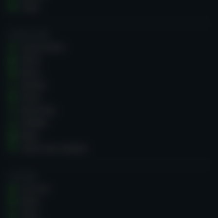
a
questi tipi di giochi
Craps
: Slot machine, Roulette,
Blackjack, Video poker, Bingo, Baccarà, Giochi con
jackpot, Giochi live, Keno, Gratta e vinci, Altri giochi di
CASINO GURU
carte, Altri giochi, Giochi "crash", Live show, Baccarat
Casinò online
live, Bingo live, Blackjack live, Giochi con i dadi live, Altri
Giochi
giochi live, Roulette live.
Bonus
Il catalogo di giochi di questo casinò comprende titoli di
Reclami
45 provider
. Ecco quali: Nolimit City, Blueprint Gaming,
Forum
Evolution Gaming, Pragmatic Play, Betsoft Gaming,
Recensioni
Rival, Playson, Evoplay, SA Gaming, BGaming, Wazdan,
ZOOMin
1X2 Gaming, Booming Games, MrSlotty, Salsa
News
Technology, Nucleus Gaming, Gaming Corps, FunTa
Casino Guru Awards
Gaming, TVBet, Fugaso, Lucky Streak, Caleta Gaming,
Mancala Gaming, Spadegaming, Betixon, Spribe,
SU DI NOI
Superlotto Games, 3 Oaks Gaming, Super Spade Club,
Su di noi
GrazGame, Thunderspin, Vibra Gaming, plexasoft,
Dragon Gaming, Funky Games, Playbro, Mascot
Storia
Gaming, Triple Cherry, Onlyplay, EURASIAN (EA)
Team