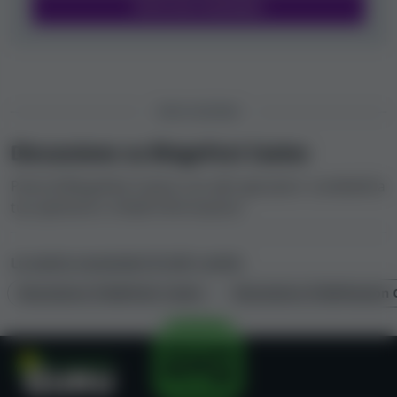
Nota:
è possibile che alcuni dei metodi di
Scrivi una recensione
pagamento citati non siano disponibili sia per
i depositi che per i prelievi. Inoltre, la
disponibilità di determinati metodi di
pagamento può variare in base al Paese.
DISCUSSIONE
Discussione su BingoFest Casino
Opzioni sulle lingue e sull'assistenza
clienti
Parla di BingoFest Casino con altri giocatori: condividi la
tua opinione o chiedi informazioni.
Per poter guidare i giocatori verso i casinò dotati di
assistenza clienti e sito web in una lingua a loro
comprensibile, esaminiamo le opzioni disponibili come
Le nostre recensioni di altri casinò
parte della nostra procedura di valutazione. Le lingue e
Recensione di BetPoint Casino
Recensione di BetPassion 
le opzioni di assistenza clienti disponibili su BingoFest
Casino sono mostrate nella tabella qui sotto.
Lingua
Sito web
Assistenza clienti
Live chat
24/7