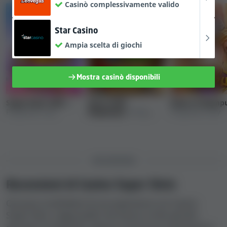
Casinò complessivamente valido
Licenze e dati dell'azienda
Star Casino
Casino Super Slots è di proprietà di
Morendum Limited
Ampia scelta di giochi
e i suoi introiti stimati annuali sono superiori a
$1,000,000. In base alla categorizzazione che usiamo, si
Mostra casinò disponibili
tratta di un casinò online tra i più piccoli.
Casino Super Slots ha ottenuto una licenza
Casino
Sugar Rush 1000
di
Extra Chilli
Gates of Olymp
Super Slots
, rilasciata da
Curaçao Gaming Authority
.
Pragmatic Play
Megaways
di Big
Pragmatic Play
Time Gaming
Metodi di pagamento e limiti su vincite e
prelievi
RECENSIONI
Casino Super Slots supporta
9 opzioni di pagamento
.
Recensioni di Casino Super Slots
Comprende: VISA, Mastercard, WebMoney, QIWI
Кошелек, Maestro, Yandex Pay, Alfa-Bank, МИР - Mir,
Qui puoi condividere le tue esperienze con Casino
Pay by phone.
Super Slots. Leggi quello che hanno scritto gli altri