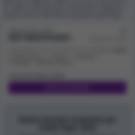
giocatori al riguardo, oppure scrivi la tua recensione e
Molti siti di gioco online applicano delle restrizioni sulle
fa' sapere a tutti quali sono i lati positivi e negativi di
vincite massime possibili e sugli importi prelevabili.
questo casinò in base alla tua esperienza personale.
Spesso, i limiti su vincite e prelievi sono abbastanza
elevati da non risultare troppo impattanti per la
maggior parte dei giocatori. Tuttavia, ci sono casinò che
FEEDBACK DEGLI UTENTI:
DATI INSUFFICIENTI
impongono limitazioni piuttosto restrittive sugli importi
Basato su 0 utenti
relativi a vincite e prelievi. Ecco perché prendiamo in
considerazione queste limitazioni nelle nostre
Molto positivo
Positivo
Neutrale
recensioni. Nella tabella qui sotto puoi trovare
Negativo
Molto negativo
informazioni sui limiti di vincita e di prelievo di questo
casinò.
Hai provato questo casinò?
Scrivi una recensione
Limiti di prelievo
Limiti di vincita
Nessun limite
Nessun limite di vincita
Nota:
è possibile che non tutti i metodi di
Ancora nessuna recensione per
pagamento elencati sopra siano disponibili
Casino Super Slots
sia per i depositi che per i prelievi. Inoltre,