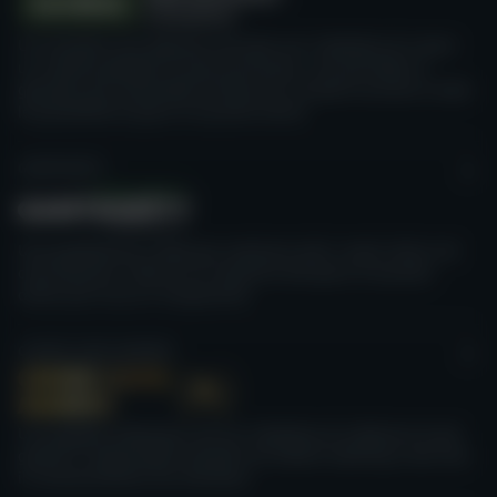
Un'iniziativa che abbiamo lanciato con l'obiettivo di creare
un sistema globale di auto-esclusione, che permetta ai
giocatori più vulnerabili di bloccare il proprio accesso a tutte
le possibilità di gioco d'azzardo online.
GAMTEGRITY
Una piattaforma creata per mostrare tutti i nostri sforzi nel
concretizzare l'idea di un'industria del gioco d'azzardo
online più sicura e trasparente.
CASINO GURU AWARDS
Un progetto ambizioso che ha l'obiettivo di celebrare le più
grandi e responsabili aziende nel settore iGaming e dar loro
il riconoscimento che meritano.