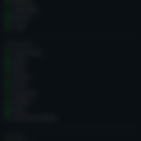
Blackjack
Gaming, Betsoft Gaming, Big Time Gaming, iSoftBet,
Playson, Amatic, Nextgen Gaming, Ezugi, BGaming,
Video poker
GameArt, Endorphina, Wazdan, PariPlay, Habanero,
Baccarà
Spinomenal, Rabcat, 1X2 Gaming, Booming Games, Tom
Craps
Horn, 2By2 Gaming, Iron Dog Studio, Genesis Gaming,
Booongo (BNG), MrSlotty, edict, Platipus, Apollo Games,
CASINO GURU
Amusnet.
Casinò online
Giochi
Bonus e codici promo per Casino Super
Bonus
Slots
Reclami
Forum
I casinò online offrono bonus sia giocatori nuovi sia a
Recensioni
quelli già esistenti, per incentivarli ad aprire un conto e
ZOOMin
cominciare a giocare. Le due categorie più popolari
sono gli spin gratuiti e i bonus senza deposito, offerti ai
News
giocatori al momento della registrazione, e i bonus
Casino Guru Awards
deposito, offerti ai giocatori dopo che hanno effettuato
un deposito. Tuttavia, i casinò offrono anche
SU DI NOI
promozioni di altro tipo, codici bonus, bonus di