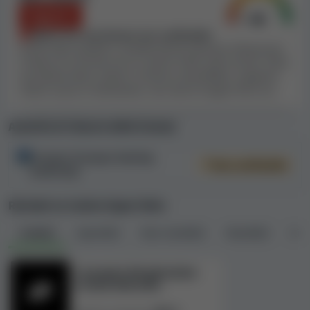
casinò per valutarne la correttezza
Negativi
. Nei Termini e
condizioni di molti di loro, troviamo clausole e regole
Opera con una licenza non verificabile
che consideriamo ingiuste o clamorosamente
Anche altre qualità e caratteristiche possono influenzare
l'Indice di sicurezza di un casinò: limiti sulle vincite, limiti
svantaggiose, perché danno al casinò la possibilità di
di prelievo bassi, giochi o licenze contraffatte, supporto
giustificare un mancato pagamento delle vincite in
clienti scarso o inesistente, una rete di negozi fisici ecc.
determinate situazioni.
Nel corso della nostra procedura di revisione, non
Autorità di rilascio delle licenze
abbiamo trovato regole ingiuste nei Termini e
Curaçao (Curaçao Gaming
condizioni di Casino Super Slots
.
Non verificabile
Authority)
Reclami inviati dai giocatori su Casino
Reclami su Casino Super Slots
Super Slots
Tutti
(2)
Aperti
(0)
Non risolti
(0)
Risolti
(0)
Rifi
La nostra metodologia di recensione dei casinò fa
molto affidamento sui reclami dei giocatori, perché ci
L'account del giocatore
danno
importanti informazioni sui problemi
è stato bloccato.
riscontrati dai giocatori e sul modo in cui i casinò li