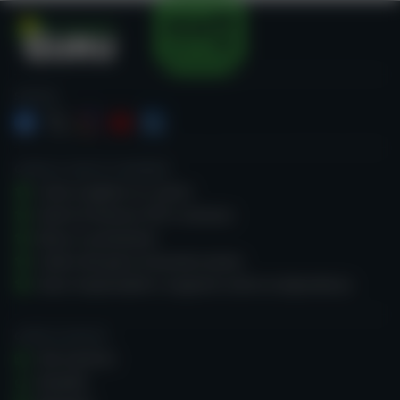
come parte della nostra metodologia di valutazione dei
casinò. Riteniamo che l'assistenza clienti sia molto
importante, perché offre assistenza in caso di problemi
durante la registrazione su Casino Super Slots, con la
gestione dell'account, con i prelievi e in altri casi
Casino Guru
SEGUICI
ancora. Casino Super Slots ha un'
assistenza clienti
Vogliamo che i giocatori comprendano il gioco
nella media
, in base al risultato dei nostri test.
d'azzardo.
GUIDA AL GIOCO D'AZZARDO
Slot e altri giochi di Casino Super Slots
Come scegliere un casinò
Giochi di fortuna: RTP e varianza
Casino Super Slots offre questi
tipi di giochi da casinò
:
Bonus e promozioni
Slot machine, Roulette, Blackjack, Video poker, Bingo,
Codice del gioco d’azzardo onesto
Baccarà, Giochi con jackpot, Poker, Craps e giochi con i
Gioco responsabile e supporto contro la dipendenza
dadi, Keno, Gratta e vinci, Altri giochi di carte, Sport
virtuali, Altri giochi.
GUIDE AI GIOCHI
Sono disponibili giochi di
34 provider di giochi
. Ecco
Slot machine
quali: NetEnt, Apricot (Microgaming), Play'n GO,
Roulette
Evolution Gaming, Pragmatic Play, Quickspin, Red Tiger