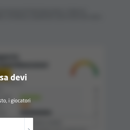
ta formula che prende in considerazione
i sicurezza di Fruity King Casino. L'Indice di
 nostra recensione. Per esempio: introiti
à, correttezza e qualità dei casinò online del nostro
ermini e condizioni di Fruity King Casino.
, nel complesso,
riteniamo che i T&C siano
 essere usate contro i giocatori per
pporto
isultati delle nostre ricerche, ti consigliamo di
clami/dimensioni
autela, se proprio vuoi giocare qui.
dio
osa devi
re stime o informazioni raccolte. Ha un
numero
ami totali:
6
quando teniamo in considerazione le sue
ti
0
sinò che il numero di reclami dei giocatori,
isolti
2
asinò più grandi tendono a ricevere più reclami,
to, i giocatori
ti
1
tati
3
 non è menzionato in alcuna blacklist rilevante.
Esplora reclami
 Casino Guru
, può voler dire che si è comportato