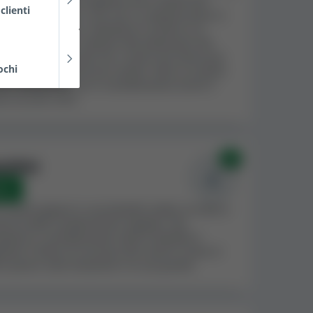
resenza di reclami significa che il casinò non
 tenere a mente questo fattore al momento di
clienti
ta bene i giocatori o che non si comporta bene in
rminate situazioni. Valutiamo il numero e la
età dei reclami in relazioni alle dimensioni del
nò, poiché è naturale che i casinò che hanno più
azione per le nostre recensoni, ha determinato
ochi
atori avranno anche più reclami. Oltre ai reclami
 Inferiore alla media
. Questo casinò non è
ttim abbiamo preso in considerazione anche
1
isca correttezza ai propri clienti.
mi da altre fonti.
online, in base alle informazioni che abbiamo
0x
cklist
alcolo dell'Indice di sicurezza di Fruity King
eristiche dei casinò collegati.
ne
n casinò appare in una blacklist valida, di solito è
hé ha delle caratteristiche negative. Noi
diamo in considerazione tutte le blacklist e
liamo l'Indice di sicurezza del casinò in base al
asino
ro parere sulla situazione e la sua gravità.
eticolosamente i Termini e condizioni di