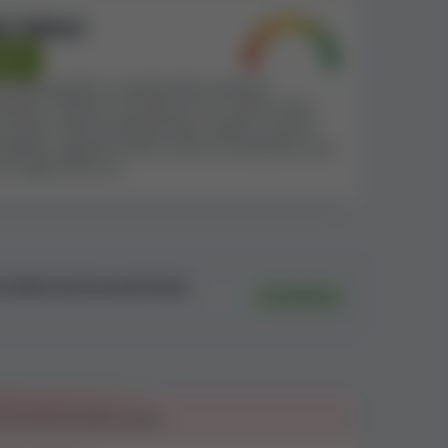
&C di molti casinò, individuiamo delle clausole
ri fattori
nno al casinò la possibilità di giustificare la
utri
e altre qualità e caratteristiche possono
cune regole o clausole discutibili. Per questo,
enzare l'Indice di sicurezza di un casinò: limiti
no iniqui
.
 vincite, limiti di prelievo bassi, giochi o licenze
raffatte, supporto clienti scarso o inesistente, una
di negozi fisici ecc.
si dei T&Cs sono disponibili
qui
.
a (Malta Gaming Authority)
Verificata
 Casino
etodologia di recensione dei casinò, perché ci
catori e sul modo in cui i casinò li
ramite il nostro
Centro risoluzione reclami
,
la confisca delle vincite
 sicurezza e la correttezza di un casinò.