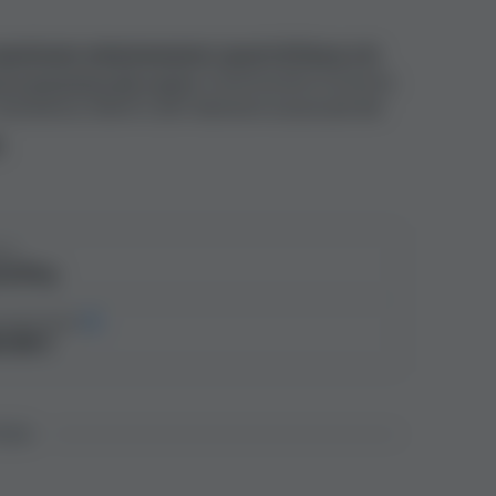
saminato attentamente i punti di forza e le
i recensione dei casinò
. Esaminando le licenze,
'assistenza clienti e altri elementi essenziali del
oglia di sicurezza e correttezza del casinò,
ù
ericolosa per i giocatori.
sicurezza del casinò, ovvero il punteggio che
nline. Con un Indice di sicurezza più alto, è
rma
 prelievo.
Fruity King Casino ha un Indice di
essPlay
la scelta migliore per la maggior parte dei
recensione di Fruity King Casino per avere
nnuali stimati
0.000 €
o? Spiegazione dell'Indice
EZZA