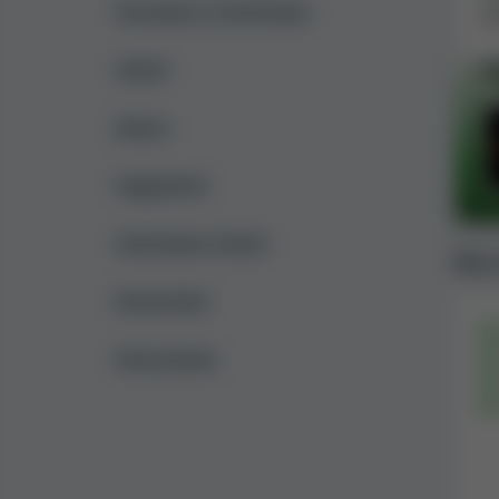
Sicurezza e correttezza
qu
Giochi
Mi
Bonus
Pagamenti
Assistenza clienti
Pro 
Recensioni
Discussione