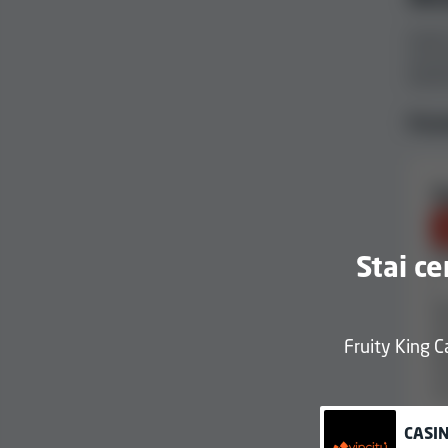
Calco
Scopri
una 
sicure
stima
datab
Para
Per l
Abbia
ingiu
T
giust
cerca
Pr
Stai ce
Fruit
di p
An
dimen
al
nonch
Fruity King Ca
po
per v
cl
si
In ba
CASIN
Se un