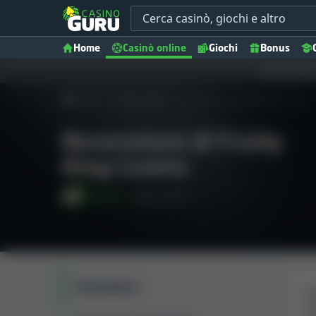
Home
Casinò online
Giochi
Bonus
Utilizzando i
Home
Casinò online
Recensione di Fruity King Casino
Recensione di Fruity
King Casino
Martin L.
07/2026
Panoramica
Fr
Sc