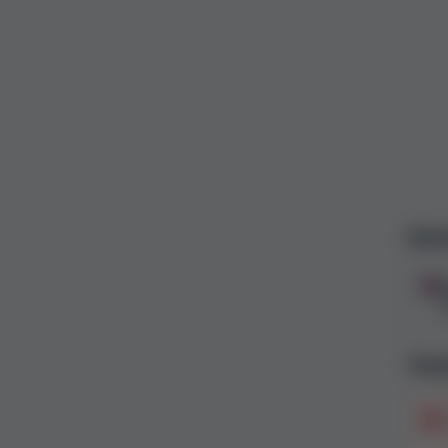
ogni
che r
manca
Nel c
riten
Auto
R
C
Rec
Term
I rec
dan
gest
insie