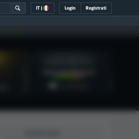
IT
|
Login
Registrati
Accetto
za
Feedback degli utenti
Dati insufficienti
2 recensioni
edia
Sito del casinò