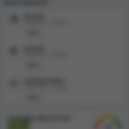
Opzioni linguistiche
Sito web
Disponibile...
1
lingua
Inglese
Live chat
Disponibile...
1
lingua
Inglese
Assistenza clienti:
Disponibile...
1
lingua
Inglese
Punteggio della live chat
Buono