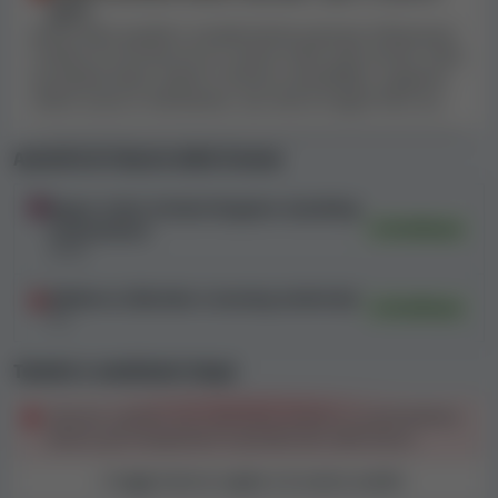
Reclami inviati dai giocatori su Gala
gioco
Casino
Anche altre qualità e caratteristiche possono influenzare
l'Indice di sicurezza di un casinò: limiti sulle vincite, limiti
di prelievo bassi, giochi o licenze contraffatte, supporto
I reclami dei giocatori hanno un ruolo importante nella
clienti scarso o inesistente, una rete di negozi fisici ecc.
nostra metodologia di recensione dei casinò, perché ci
danno
importanti informazioni sui problemi
Autorità di rilascio delle licenze
riscontrati dai giocatori e sul modo in cui i casinò li
gestiscono
. Prendiamo in considerazione tutti i reclami
Regno Unito (United Kingdom Gambling
inviati tramite il nostro
Centro risoluzione reclami
,
Verificata
Commission)
insieme a quelli provenienti da altre fonti, quando
54743
esaminiamo la sicurezza e la correttezza di un casinò.
Gibilterra (Gibraltar Licensing Authority)
Verificata
Al momento abbiamo
17 reclami riguardanti
012
direttamente questo casinò
nel nostro database,
insieme a
96 reclami relativi ad altri casinò collegati
.
Termini e condizioni iniqui
A causa di questi reclami, abbiamo dato a questo casinò
Giocare a giochi con restrizioni mentre si scommettono
1.233 punti di penalità totali
, di cui
1.211
provengono
bonus può comportare la perdita dei saldi bonus
dai casinò collegati. Puoi trovare altre informazioni sui
reclami e sui punti di penalità alla sezione "Spiegazioni
Leggi tutta la regola e la nostra analisi