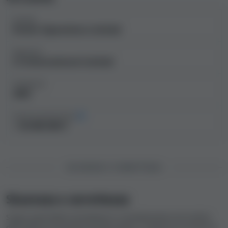
elementi chiave, il nostro team preposto alle recensioni
Azienda
ha classificato il livello di sicurezza e correttezza del
Entain Operations Limited
casinò,
categorizzandolo come legale e sicuro, una
potenziale truffa o una via di mezzo
.
Operatore
LC International Limited
L'Indice di sicurezza del casinò è stato calcolato tramite
la valutazione di queste informazioni. Si tratta di un
Fondazione
punteggio che indica la sicurezza e la correttezza dei
2003
casinò online, Con un Indice di sicurezza più alto, è
meno probabile riscontrare problemi giocando o
Introiti annuali stimati
> 20.000.000 €
richiedendo un prelievo.
Gala Casino ha un Indice di
sicurezza Molto alto, pari a 9.3
; per questo motivo, si
tratta di uno dei casinò online più corretti e sicuri sul
web, in base ai nostri criteri di valutazione. Leggi la
SICUREZZA E CORRETTEZZA
nostra recensione di Gala Casino per avere maggiori
informazioni su questo casinò e decidere se fa per te.
Sicurezza e correttezza
Correttezza e sicurezza di Gala Casino
Scopri quali fattori prendiamo in considerazione nel calcolo
dell'Indice di sicurezza di Gala Casino. L'Indice di sicurezza è