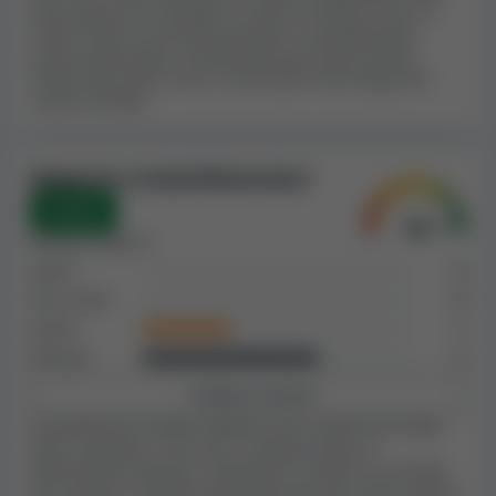
contribuiscono alla nostra valutazione, Gala Casino ha
fanno parte di un gruppo di casinò correlati tra loro. Il
conseguito un
Indice di sicurezza di 9.3, che è
nostro Indice di sicurezza prende in considerazione
anche questo dato. Consideriamo gli introiti stimati
classificato come Molto alto
. Questo casinò può
relativi agli ultimi 4 anni, nonché gli introiti degli altri
essere considerato un'opzione eccellente per la
casinò correlati.
maggior parte dei giocatori, dato che mostra un
comportamento corretto e onesto.
Rapporto reclami/dimensioni
Nota:
per quanto ne sappiamo, Gala Casino è
Ottimo
collegato ad altri 36 casinò online. A causa
Reclami totali:
3
della correlazione tra questi casinò, nel
Aperti
0
calcolo dell'Indice di sicurezza di Gala Casino
Non risolti
0
sono comprese le caratteristiche dei casinò
Risolti
1
collegati.
Rifiutati
2
Esplora reclami
Analisi dei Termini e condizioni di Gala
La presenza di reclami significa che il casinò non tratta
Casino
bene i giocatori o che non si comporta bene in
determinate situazioni. Valutiamo il numero e la serietà
Quando esaminiamo i casinò online per valutarli,
dei reclami in relazioni alle dimensioni del casinò, poiché