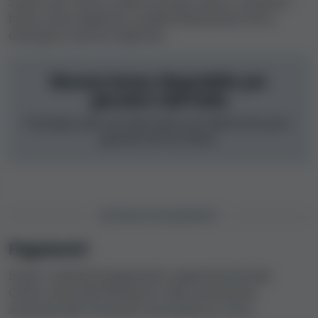
Scopri tutti i bonus offerti da Gala Casino, compresi i
durante la registrazione su Gala Casino, con la gestione
bonus senza deposito e quelli di benvenuto che si
dell'account, con i prelievi e in altri casi ancora. Gala
ottengono al primo deposito.
Casino ha una
buona assistenza clienti
, in base al
risultato dei nostri test.
Nessun bonus disponibile per
Slot e altri giochi di Gala Casino
giocatori dall'Italia
Purtroppo, pare che Gala Casino non abbia bonus per i
Gala Casino offre questi
tipi di giochi da casinò
: Slot
giocatori del tuo Paese.
machine, Roulette, Blackjack, Video poker, Bingo, Giochi
con jackpot, Giochi live, Altri giochi di carte, Altri giochi,
Live show, Baccarat live, Bingo live, Blackjack live, Giochi
con i dadi live, Altri giochi live, Poker live, Roulette live.
METODI DI PAGAMENTO
Sono disponibili giochi di
62 provider di giochi
. Ecco
quali: NetEnt, Playtech, Play'n GO, Merkur Gaming,
Pagamenti
Blueprint Gaming, IGT, Evolution Gaming, Pragmatic
Play, Quickspin, Yggdrasil Gaming, Red Tiger Gaming,
Scopri i metodi di pagamento supportati da Gala
Big Time Gaming, iSoftBet, ELK Studios, Push Gaming,
Casino, oltre alle limitazioni e alle commissioni
Barcrest, Red Rake Gaming, Rabcat, 1X2 Gaming, Iron
associate alle transazioni verso/dal tuo conto.