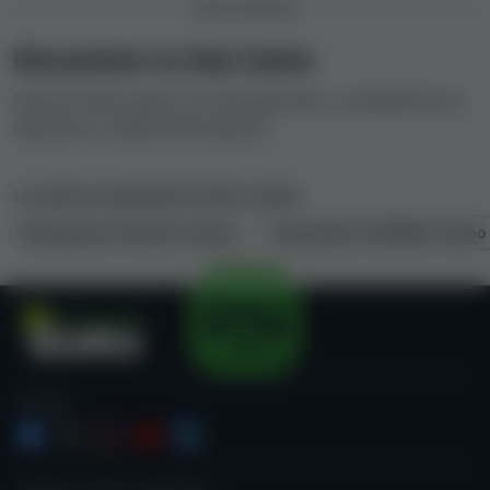
DISCUSSIONE
Discussione su Gala Casino
Parla di Gala Casino con altri giocatori: condividi la tua
opinione o chiedi informazioni.
Le nostre recensioni di altri casinò
Recensione di Gioca7 Casino
Recensione di Betfair Casino
Casino Guru
SEGUICI
Vogliamo che i giocatori comprendano il gioco
d'azzardo.