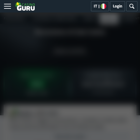
IT
|
Login
PANORAMICA
SICUREZZA E CORRETTEZZA
GIOCHI
BONUS
PAGAMENT
Recensione di Gala Casino
Indice di sicurezza
Feedback degli utenti
9.3
Dati insufficienti
0 recensioni
Molto alto
Natalia J.
01/2026
Gala Casino: leggi la recensione, i reclami e molto altro.
Scopri perché pensiamo sia un'ottima scelta.
Sito del casinò