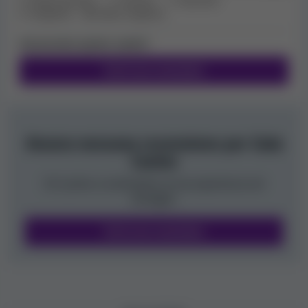
Molto positivo
Positivo
Neutrale
Negativo
Molto negativo
Hai provato questo casinò?
Scrivi una recensione
Ancora nessuna recensione per Gala
Casino
Sii il primo a condividere la tua esperienza nel
dettaglio.
Scrivi una recensione