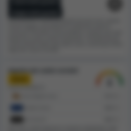
Casinò molto grande
un
casinò online molto grande
. Ha un
numero molto
basso di pagamenti negati, secondo i reclami dei
Gruppo molto grande
giocatori
, quando teniamo in considerazione le sue
Generalmente i casinò più grandi sono più sicuri, poiché
dimensioni (oppure non ha ricevuto reclami).
introiti maggiori permettono di rimborsare anche le
Prendiamo in considerazione sia le dimensioni del
vincite più consistenti senza problemi, e poiché sono stati
testati da un gran numero di giocatori. Consideriamo gli
casinò che il numero di reclami dei giocatori, nonché il
introiti stimati relativi agli ultimi 4 anni, nonché gli introiti
modo in cui questi elementi si intrecciano tra loro: i
degli altri casinò correlati.
casinò più grandi tendono a ricevere più reclami, per
via del più alto numero di giocatori.
Impatto dei casinò correlati
Per quanto ne sappiamo, Gala Casino non viene
menzionato in alcuna blacklist rilevante. Se un casinò
Neutro
appare su una blacklist, come la nostra
blacklist di
Casinò correlati:
3
Casino Guru
, può voler dire che si è comportato in
Gioco Digitale Casino
9.1
/10
modo scorretto verso i propri clienti. Invitiamo i
giocatori a tenere a mente questo fattore al momento
Eurobet.it Casino
9.8
/10
di scegliere un casinò online in cui giocare.
bwin Casino IT
8.8
/10
Complessivamente, considerando anche altri fattori che
Non tutti i casinò operano in maniera individuale: molti