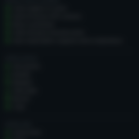
GUIDA AL GIOCO D'AZZARDO
Come scegliere un casinò
Giochi di fortuna: RTP e varianza
Bonus e promozioni
Codice del gioco d’azzardo onesto
Gioco responsabile e supporto contro la dipendenza
GUIDE AI GIOCHI
Slot machine
Roulette
Blackjack
Video poker
Baccarà
Craps
CASINO GURU
Casinò online