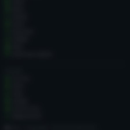
Giochi
Bonus
Reclami
Forum
Recensioni
ZOOMin
News
Casino Guru Awards
SU DI NOI
Su di noi
Storia
Team
Contatti
Termini d'uso
Mappa del sito
Home
Casinò online
Recensione di Gala Casino