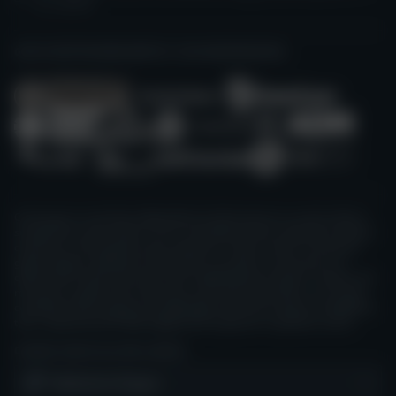
un casinò
GIOCA RESPONSABILMENTE E CON MODERAZIONE.
Casino.guru è una fonte indipendente di informazioni sui casinò online e
sui giochi da casinò online e non è controllato da alcun operatore di gioco
d’azzardo, né da qualsiasi altra istituzione. Tutte le nostre recensioni e
guide vengono realizzate onestamente, secondo le conoscenze e le
opinioni dei membri del nostro team indipendente di esperti. Tuttavia, tali
recensioni e guide vanno intese per solo scopo informativo e non vanno
considerate alla stregua di consigli legali. Assicurati sempre di soddisfare
tutti i requisiti previsti dalla legge prima di giocare in qualsiasi casinò.
CASINO GURU IN ALTRE LINGUE
Seleziona lingua