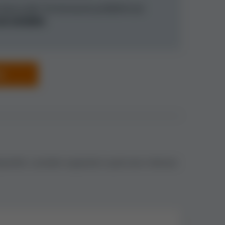
banca dati. Se hai avuto problemi con
lub Casino nella nostra banca dati. Ti invitiamo
un reclamo
.
tiva che sia, sul nostro sito.
bbero non essere il miglior indicatore della
alse, scritte solo per migliorare il
mo
 potrebbero essere state scritte da
negative per abbassare il punteggio del
ere queste recensioni e determinare un
e il feedback degli utenti nel nostro Indice
onibili, i provider supportati e quali sono i titoli più
iti stimati annuali sono superiori a $1,000,000.