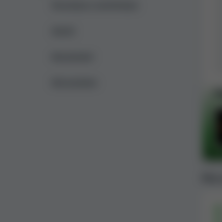
Sicurezza e correttezza
Giochi
Recensioni
Discussione
Mi
Pro 