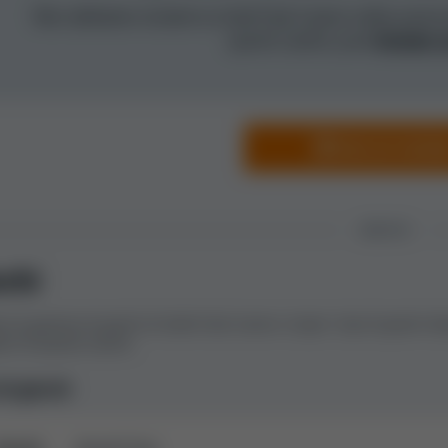
Non abbiamo reclami su Gold Club Casino nella nostra 
oppo, ancora non ci sono recensioni degli utenti per Gold C
questi casinò, puoi
inviare 
dividere la tua esperienza con questo casinò, positiva o nega
Nota:
tieni a mente che le recensioni degli utenti potre
qualità del casinò. Alcune recensioni potrebbero essere f
Invia un recla
punteggio complessivo sul feedback degli utenti. Altre
giocatori insoddisfatti che inviano diverse recensioni 
casinò. Sebbene ci impegniamo al massimo per esclud
GIOCHI
feedback degli utenti imparziale, evitiamo di incorporar
di sicurezza per via di questi fattori.
chi
a la gamma di giochi di Gold Club Casino. Scopri i tipi di giochi disp
ari di questo casinò.
enze e dati dell'azienda
di giochi
Club Casino è di proprietà di
Best Global N.V.
e i suoi intro