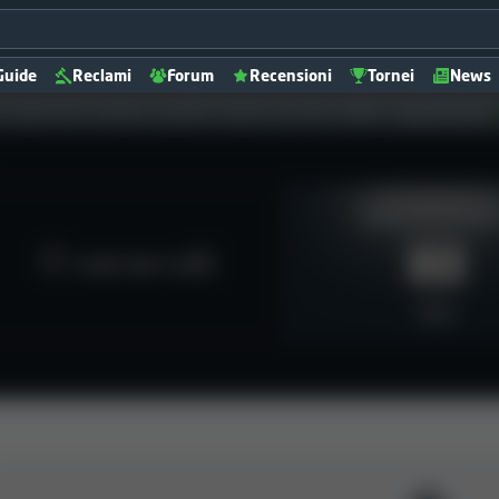
Guide
Reclami
Forum
Recensioni
Tornei
News
 nostri siti o servizi, accetti il nostro uso dei cookies.
Scopri di più
Indice di sicurez
8.3
Alto