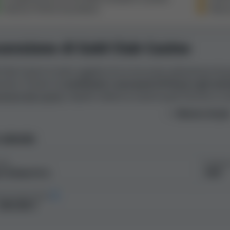
Nessun limite di prelievo
Nessu
censione di Gold Club Casino
Club Casino è stato oggetto di un'accurata valutazione da 
sioni. Il team ha
analizzato i suoi punti di forza e gli sva
sione dei casinò
. Aspetti relativi ai casinò quali Termini e 
mi dei giocatori aggiornati e assistenza clienti sono stati v
Mostra di pi
are questo casinò su una scala che va da regolare e sicu
 azienda
stra valutazione ha portato all'Indice di sicurezza del cas
he abbiamo scoperto in merito alla sicurezza e alla correttez
nda
Fondazi
ezza, maggiori sono le probabilità di giocare e vedersi paga
t Global N.V.
1997
o ha un Indice di sicurezza elevato, pari a 8.3
, il che sig
a maggior parte dei giocatori, in termini di sicurezza e cor
iti annuali stimati
.000.000 €
ld Club Casino per decidere consapevolmente se questo casi