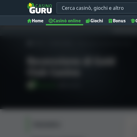
Home
Casinò online
Giochi
Bonus
Utilizzando i
Home
Casinò online
Recensione di Gold Club Casino
Recensione di Gold
Club Casino
Tomas B.
06/2020
Panoramica