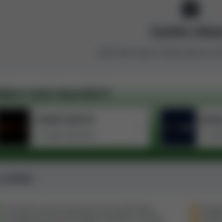
Casinò chiu
Gold Club Casino è stato chiuso e non
gliori casinò disponibili IT
CASINO VINCITU
Willi
Scelto dal Guru
Ott
e contro
Il casinò accetta giocatori da molti Paesi
Suppo
Progettazione di siti Web semplice e pulita
Gioch