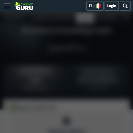
IT
|
Login
PANORAMICA
SICUREZZA E CORRETTEZZA
GIOCHI
RECENSIONI
DISCU
Recensione di InstantBingo Casino
Indice di sicurezza
Feedback degli utenti
3.3
Dati insufficienti
0 recensioni
Molto basso
Zuzana P.
03/2026
Casinò chiuso