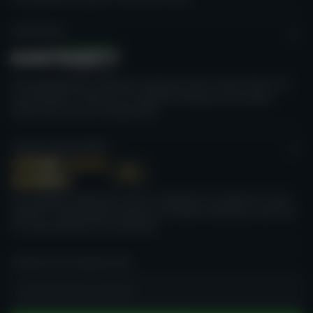
GAMTEGRITY
Una piattaforma creata per mostrare tutti i nostri sforzi nel
concretizzare l'idea di un'industria del gioco d'azzardo
online più sicura e trasparente.
CASINO GURU AWARDS
Un progetto ambizioso che ha l'obiettivo di celebrare le più
grandi e responsabili aziende nel settore iGaming e dar loro
il riconoscimento che meritano.
ISCRIVITI ALLA NEWSLETTER
Inserisci la tua email