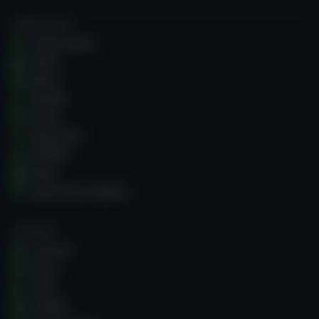
giocare a
questi tipi di giochi
: Slot machine, Roulette,
CASINO GURU
Blackjack, Video poker, Bingo, Baccarà, Craps e giochi
Casinò online
con i dadi, Keno, Gratta e vinci, Altri giochi di carte,
Sport virtuali, Altri giochi.
Giochi
Bonus
Il catalogo di giochi di questo casinò comprende titoli di
Reclami
4 provider
. Ecco quali: Pragmatic Play, Betsoft Gaming,
Forum
Vivo Gaming, Octopus Gaming.
Recensioni
ZOOMin
Bonus e codici di InstantBingo Casino
News
Casino Guru Awards
I casinò online offrono bonus per attirare e trattenere i
giocatori, come incentivo per creare un conto e
cominciare a giocare. I tipi di bonus più diffusi sono i
SU DI NOI
bonus senza deposito (o spin gratuiti), ottenibili
Su di noi
semplicemente aprendo un conto di gioco, e i bonsu
Storia
deposito, elargiti dopo aver effettuato un deposito. I
Team
casinò offrono anche promozioni come piani fedeltà,
Contatti
bonus di benvenuto alla registrazione e codici bonus.