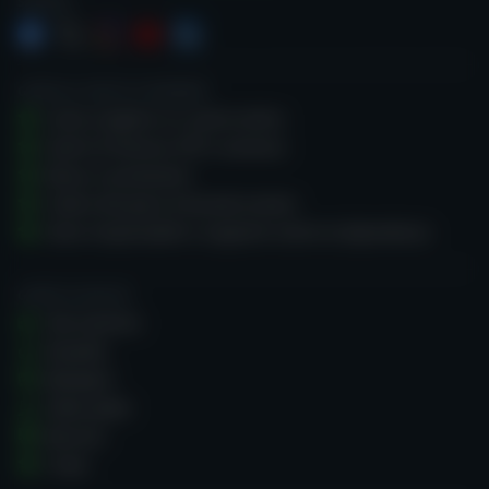
Casino Guru
SEGUICI
Vogliamo che i giocatori comprendano il gioco
Lingua
Sito web
Assistenza clienti
Live chat
d'azzardo.
Inglese
GUIDA AL GIOCO D'AZZARDO
Come scegliere un casinò online
Il nostro team ha contattato l'assistenza clienti durante
Giochi di fortuna: RTP e varianza
il processo di revisione per ottenere un quadro preciso
Bonus e promozioni
della qualità del servizio. L'assistenza clienti è di
Codice del gioco d’azzardo onesto
fondamentale importanza per noi, perché può essere
Gioco responsabile e supporto contro la dipendenza
davvero utile nella risoluzione di problemi col conto di
gioco, con la registrazione su InstantBingo Casino, con i
prelievi e con altre difficoltà potenzialmente
GUIDE AI GIOCHI
riscontrabili dal giocatore. In base ai nostri test e alle
Slot machine
informazioni che abbiamo raccolto, InstantBingo
Roulette
Casino ha un'
assistenza clienti nella media
.
Blackjack
Video poker
Slot e altri giochi di InstantBingo Casino
Baccarà
Craps
InstantBingo Casino dà ai giocatori la possibilità di