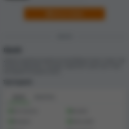
riscontrati dai giocatori e sul modo in cui i casinò li
gestiscono
. Prendiamo in considerazione tutti i reclami
Invia un reclamo
inviati tramite il nostro
Centro risoluzione reclami
,
insieme a quelli provenienti da altre fonti, quando
esaminiamo la sicurezza e la correttezza di un casinò.
GIOCHI
Al momento abbiamo
0 reclami riguardanti
Giochi
direttamente questo casinò
nel nostro database,
insieme a
24 reclami relativi ad altri casinò collegati
.
Esplora la gamma di giochi di InstantBingo Casino. Scopri i tipi
A causa di questi reclami, abbiamo dato a questo casinò
di giochi disponibili, i provider supportati e quali sono i titoli
239 punti di penalità totali
, di cui
239
provengono dai
più popolari di questo casinò.
casinò collegati. Puoi trovare altre informazioni sui
Tipi di giochi
reclami e sui punti di penalità alla sezione "Spiegazioni
sull'Indice di sicurezza".
Giochi
Giochi live
InstantBingo Casino: recensioni e
Slot machine
Roulette
feedback degli utenti
Blackjack
Video poker
Su Casino Guru,
gli utenti possono valutare e