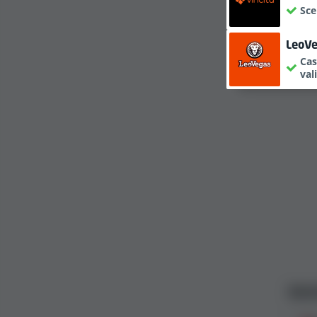
Ana
Sce
Esam
LeoVe
deter
Cas
riten
val
per e
Nel c
riten
Rec
Auto