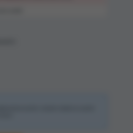
agina.
stra analisi
bbero non essere il miglior indicatore della
alse, scritte solo per migliorare il
utati
(1)
 potrebbero essere state scritte da
negative per abbassare il punteggio del
ere queste recensioni e determinare un
e il feedback degli utenti nel nostro Indice
derazione anche i reclami relativi ai casinò
o Guru.
.
e i suoi introiti stimati annuali sono superiori a
i, secondo i nostri criteri di categorizzazione.