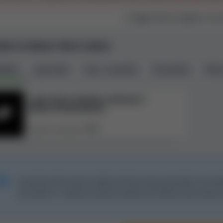
disponibili alla sezione
Recensioni degli utenti
di questa p
Leggi tutta la regola e la no
ami su Kaiser Slots Casino
Nota:
tieni a mente che le recensioni degli utenti potre
qualità del casinò. Alcune recensioni potrebbero essere f
ti
(1)
Aperti
(0)
Non risolti
(0)
Risolti
(0)
Rifi
punteggio complessivo sul feedback degli utenti. Altre
giocatori insoddisfatti che inviano diverse recensioni 
casinò. Sebbene ci impegniamo al massimo per esclud
Il giocatore desidera attivare il
bonus di benvenuto.
feedback degli utenti imparziale, evitiamo di incorporar
di sicurezza per via di questi fattori.
10 €
Importo contestato:
enze e dati dell'azienda
Il calcolo del nostro Indice di Sicurezza prende in consi
correlati e i reclami inviati tramite siti diversi da Casin
r Slots Casino è di proprietà di
Tau Marketing Services Ltd
0,000. Si tratta quindi di un casinò online di medie dimension