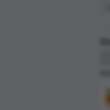
Intro
> 1
Ind
Per c
consi
casin
Si
Abbia
Scopri
nostr
sicure
riten
datab
negar
Para
con c
In ba
T
sue d
casin
consi
Pr