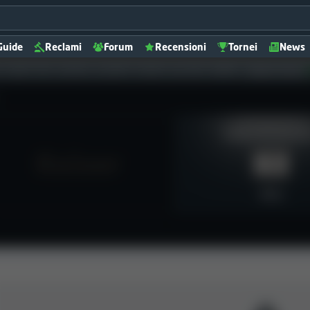
Guide
Reclami
Forum
Recensioni
Tornei
News
 nostri siti o servizi, accetti il nostro uso dei cookies.
Scopri di più
Indice di sicurez
8.3
Alto