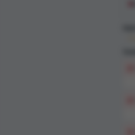
Nel n
M
forn
risol
recla
Impo
Al m
recla
di pe
Term
punti
Kai
Casi
condi
compl
Tutta
raggi