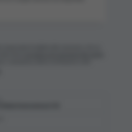
 imparziale di addetti alle recensioni, che ne
 alla nostra
procedura di recensione dei casinò
.
, l'assistenza clienti, le lmitazioni e altri
ha determinato
se si tratta di un casinò
ù
 tra questi due estremi
.
a la sicurezza e correttezza di un casinò online.
giocare e vedersi pagate le proprie vincite
re
levato, pari a 8.3
, il che significa che si tratta di
 Global International LTD
n termini di sicurezza e correttezza. Continua a
e consapevolmente se questo casinò fa per te o
one