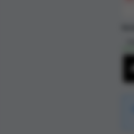
sono 
Recl
Tut
Lic
Kaise
$1,00