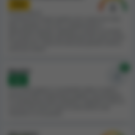
casinò e reclami dei giocatori in relazione, poiché i
Medio
casinò più grandi tendono a ricevere più reclami, per
Reclami totali:
0
via del maggior numero di giocatori.
La presenza di reclami significa che il casinò non tratta
bene i giocatori o che non si comporta bene in
Non abbiamo trovato Lucks Casino in alcuna blacklist di
determinate situazioni. Valutiamo il numero e la serietà
casinò degna di nota. La presenza di un casinò in una
dei reclami in relazioni alle dimensioni del casinò, poiché
blacklist, come la nostra
blacklist di Casino Guru
, può
è naturale che i casinò che hanno più giocatori avranno
indicare che i giocatori non vengono trattati bene.
anche più reclami.
Raccomandiamo ai giocatori di prendere in
considerazione quste liste al momento di scegliere un
0x
casinò in cui giocare.
Blacklist
None
Complessivamente, in combinazione con altri fattori
che entrano in gioco nella nostra recensione, Lucks
Se un casinò appare in una blacklist valida, di solito è
perché ha delle caratteristiche negative. Noi prendiamo
Casino ha ottenuto un
Indice di sicurezza Inferiore
in considerazione tutte le blacklist e regoliamo l'Indice di
alla media, pari a 6.3
. Secondo la nostra esperta
sicurezza del casinò in base al nostro parere sulla
opinione, non è una buona scelta per chi cerca un
situazione e la sua gravità.
casinò online che prioritizzi correttezza e sicurezza per i
propri clienti.
Altri fattori