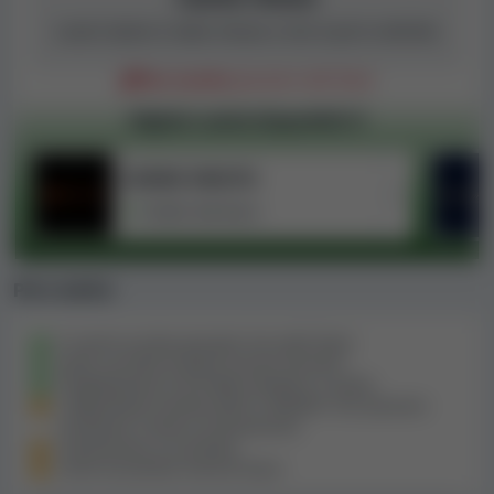
Lucks Casino è stato chiuso e non è più in attività.
Non accetta
giocatori dall'Italia
Migliori casinò disponibili IT
CASINO VINCITU
Scelto dal Guru
Pro e contro
Il casinò accetta giocatori da molti Paesi
Vasta raccolta di giochi da più fornitori
Progettazione di siti Web semplice e pulita
I depositanti tramite Skrill e Neteller non possono
reclamare il bonus di benvenuto
Commissioni sui prelievi
Limiti di prelievo mensili bassi