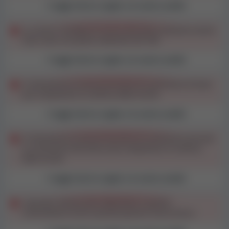
Leggi tutta la regola e la nostra analisi
Nel corso della nostra procedura di revisione, abbiamo
trovato alcune regole o clausole discutibili. Per questo,
Le comuni strategie di ricerca dei bonus possono essere
riteniamo che i Termini e condizioni di Lucks Casino
viste come una grave violazione dei T&C
siano iniqui
.
Leggi tutta la regola e la nostra analisi
Nota:
per maggiori informazioni sulle nostre
Il rilevamento di alcune tecniche di scommessa di base
scoperte in merito ai Termini e condizioni,
può comportare la confisca delle vincite
clicca
qui
.
Leggi tutta la regola e la nostra analisi
Reclami dei giocatori su Lucks Casino
Il rilevamento di alcune tecniche di scommessa durante
la scommessa dei bonus può comportare la confisca
Il nostro approccio verso la valutazione dei casinò fa
delle vincite
molto affidamento sui reclami dei giocatori, perché ci
Leggi tutta la regola e la nostra analisi
danno
importanti informazioni sulle difficoltà
riscontrate dai giocatori e sul modo in cui i casinò le
I giocatori devono fare attenzione a quanto
affrontano
. Quando calcoliamo l'Indice di sicurezza di
scommettono anche quando giocano senza bonus
un casinò, prendiamo in considerazione tutti i reclami