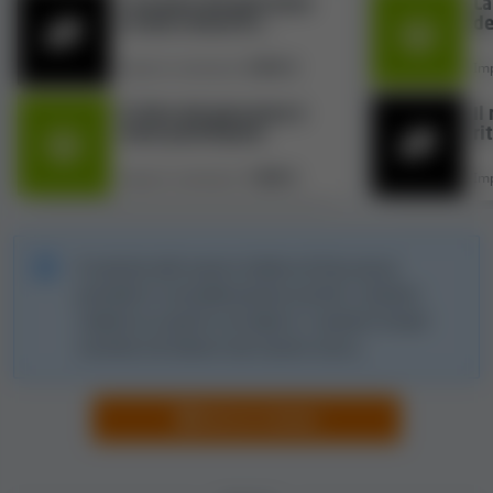
L'account del giocatore
La
insieme a
68 reclami relativi ad altri casinò collegati
.
è stato chiuso in
de
seguito a un tentativo
ri
A causa di questi reclami, abbiamo dato a questo casinò
di prelievo.
2.052 $
Importo contestato:
Imp
12.089 punti di penalità totali
, di cui
10.329
provengono dai casinò collegati. Puoi trovare altre
Il ritiro del giocatore è
Il
informazioni sui reclami e sui punti di penalità alla
stato posticipato.
ri
sezione "Spiegazioni sull'Indice di sicurezza".
1.000 $
Importo contestato:
Imp
Feedback degli utenti e recensioni per
Lucky Creek Casino
Il calcolo del nostro Indice di Sicurezza
Su Casino Guru,
i giocatori possono valutare e
prende in considerazione anche i reclami
recensire i casinò online
per esprimere idee, feedback
relativi ai casinò correlati e i reclami inviati
ed esperienze. In base a queste informazioni,
tramite siti diversi da Casino Guru.
calcoliamo un punteggio complessivo sulla
soddisfazione degli utenti che va da Terribile a
Invia un reclamo
Eccellente.
Il feedback sulla soddisfazione degli utenti di Lucky