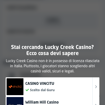
Sono disponibili giochi di
6 provider di giochi da
Limiti di prelievo
casinò
. Ecco quali: Evolution Gaming, Rival, Betsoft
Gaming, Saucify, Genii, Dragon Gaming.
2.500 $
a settimana
Bonus e codici promo per Lucky Creek
Limiti di vincita
Casino
I bonus, per i giocatori nuovi o quelli già esistenti, sono
Sconosciuto
Stai cercando Lucky Creek Casino?
un mezzo usato dai casinò online per motivare le
Ecco cosa devi sapere
persone a registrarsi e provare la loro gamma di giochi.
I più comuni sono i bonus senza deposito o gli spin
Lucky Creek Casino non è in possesso di licenza rilasciata
Valute
in Italia. Piuttosto, i giocatori stanno scegliendo altri
gratuiti ottenibili semplicemente registrandosi e i
casinò validi, sicuri e legali.
bonus deposito elargiti ai giocatori che hanno fatto un
Tradizionali
deposito. Detto questo, i casinò potrebbero offrire
Valute fiat supportate.
anche altri tipi di codici bonus, bonus di benvenuto per
CASINO VINCITU
EUR
USD
CAD
DKK
NOK
NZD
SEK
la registrazione o programmi fedeltà.
Scelto dal Guru
In questo momento, la nostra banca dati ha
1 bonus di
William Hill Casino
Lucky Creek Casino
: