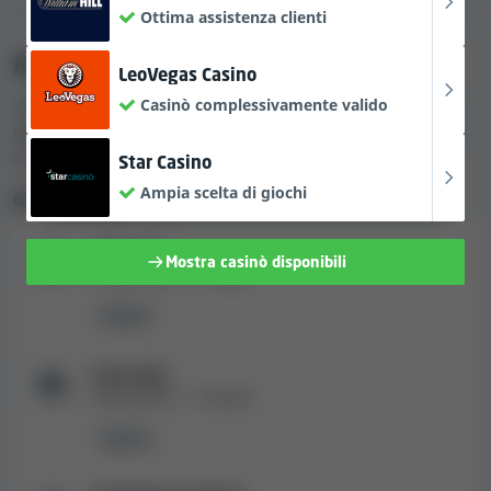
ASSISTENZA CLIENTI
Ottima assistenza clienti
200% fino a 7.500 $
Assistenza clienti
LeoVegas Casino
Ricorda che i giocatori di determinate zone potrebbero
Vuoi conoscere i tipi di assistenza clienti disponibili in
Casinò complessivamente valido
non avere accesso a queste offerte. Per vedere quali
questo casinò? Scopri le opzioni relative alla lingua e i
bonus potresti richiedere, consulta la sezione '
Bonus
'
canali offerti, oltre ai risultati dei nostri test.
Star Casino
di questa recensione.
Ampia scelta di giochi
Opzioni linguistiche
Sito web
Mostra casinò disponibili
Disponibile...
1
lingua
Inglese
Live chat
Disponibile...
1
lingua
Inglese