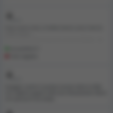
Mi piace la varietà di giochi e non ho mai avuto alcun
e accusato di "condivisione della password" e di
discutesse dei requisiti sui giri gratuiti. Quindi ho
problema di lag.
avere 2 account perché la password di mia madre è la
contattato il servizio clienti tramite la chat online e il
Grazie
stessa della mia perché sono responsabile di
pomposo agente ha avuto l'audacia di dirmi "beh, i
• 4 ANNI FA
ricordare la sua perché lei non può. Quando ho
limiti di deposito sui giri gratuiti sono nella sezione
provato a spiegarlo in una chat online "TAMMY" HA
delle politiche dell'utente". La mia risposta è stata
Dopo essere stato un fedele cliente Lucky Creek da
CHIUSO LA CHAT SU DI ME!! MALESE E NON
"beh no shhhh (conosci la parola) poi gli ho detto in
molto tempo...
PROFESSIONALE! Intendiamoci, questo problema non
modo divertente che quell'informazione non era da
Per la prima volta ho giocato un bonus fedeltà... Ho
è mai stato menzionato fino al momento del
nessuna parte sul loro sito e non riusciva a trovarla
chiacchierato con l'operatore Keith sulla vincita
non positivo!!!!
pagamento!
da nessuna parte e nemmeno alcun tipo di istruzione
massima... di solito $ 100... Ha detto che se avessi
Tutto negativo
che mi indirizzasse in una direzione del genere per
incontrato la scommessa - $ 12.000 - la vincita era
verificare quell'informazione e che io sentivo che lo
negoziabile. Ho incontrato la scommessa - ma
facevano apposta e che non sarei mai più tornato al
improvvisamente secondo Keith (snd Elodie) la
casinò.
negoziazione non è stata possibile. Mi sono fidato di
• 4 ANNI FA
La situazione sta davvero sfuggendo di mano a questi
Keith - ho raggiunto la scommessa - solo per sentirmi
Il peggior casinò in assoluto servizio clienti orribile
casinò. Nessuno li regolamenta, quindi continuano a
dire oops così spiacente! Si era sbagliato. Quindi, i
non vogliono pagarti soldi sono fottutamente ridicoli
fregare i loro clienti. Bene, ho chiuso con ognuno di
rappresentanti del servizio clienti non sono a
non sprecare il tuo tempo
questi casinò disonesti! Ognuno di loro è davvero
conoscenza delle regole? Mi fidavo di lui - ma quello
spazzatura! E spero sinceramente che tutti i
che ho ottenuto è stato che la direzione ha detto di
proprietari brucino all'inferno !! Spero che si sentano
no - di non negoziare. E Keith è molto dispiaciuto...