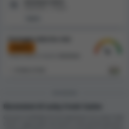
Assistenza clienti:
Disponibile...
1
lingua
Inglese
Punteggio della live chat
Mediocre
Tempo medio di risposta:
Istantaneo
In base a
9
test
RECENSIONI
Recensioni di Lucky Creek Casino
Qui puoi condividere le tue esperienze con Lucky Creek
Casino. Leggi quello che hanno scritto gli altri giocatori