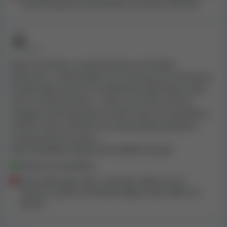
causa di questo trattamento nei miei confronti.
loro affiliati. Ho ricevuto un rapido pagamento
tramite Bitcoin perché avevo inviato loro tutto sotto il
sole per verificare. Il che mi fa davvero schifo.
• 4 ANNI FA
Dietro le quinte, assolutamente controllato
dall'uomo... Impossibile con il processo di rimozione.
Il saldo dell'account è insufficiente dall'ultima volta
che ti sei disconnesso... Solo una truffa come la
maggior parte dei giochi online. Non è un problema
ritirare i tuoi contanti ma è impossibile prelevare
contanti dal tuo conto....
STAI LONTANO TROVA UN CASINÒ LOCALE
Niente di maledetto
State alla larga, ladri, il servizio clienti è uno
scherzo, giochi controllati dagli umani dietro le
quinte