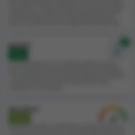
Raccomandiamo ai giocatori di prendere in
dei reclami in relazioni alle dimensioni del casinò, poiché
considerazione quste liste al momento di scegliere un
è naturale che i casinò che hanno più giocatori avranno
casinò in cui giocare.
anche più reclami. Oltre ai reclami direttim abbiamo
preso in considerazione anche
20
reclami da altre fonti.
Considerati tutti i fattori nella nostra recensione, Lucky
Creek Casino ha totalizzato un
Indice di sicurezza pari
0x
a 6.3, che è di valore Inferiore alla media.
. Per chi è
Blacklist
alla ricerca di un casinò online che metta al primo posto
None
la correttezza nell'esperienza di gioco che offre, questo
Se un casinò appare in una blacklist valida, di solito è
casinò non è un'opzione valida.
perché ha delle caratteristiche negative. Noi prendiamo
in considerazione tutte le blacklist e regoliamo l'Indice di
sicurezza del casinò in base al nostro parere sulla
Nota:
per quanto ne sappiamo, Lucky Creek
situazione e la sua gravità.
Casino è collegato ad altri 18 casinò. Dato il
collegamento tra questi casinò, abbiamo
incluso le caratteristiche dei casinò correlati
Altri fattori
nel calcolo dell'Indice di sicurezza di Lucky
Neutri
Creek Casino. La correlazione tra questi
casinò ha determinato un Indice di sicurezza
Anche altre qualità e caratteristiche possono influenzare
l'Indice di sicurezza di un casinò: limiti sulle vincite, limiti
più basso di quello che questo casinò avrebbe