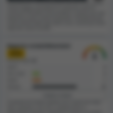
Generalmente i casinò più grandi sono più sicuri, poiché
essere usate per negare gli incassi ai giocatori.
introiti maggiori permettono di rimborsare anche le
Considerando la gravità delle informazioni che abbiamo
vincite più consistenti senza problemi, e poiché sono stati
raccolto in merito alla correttezza dei T&C di questo
testati da un gran numero di giocatori. Consideriamo gli
casinò, ti consigliamo di cercare un casinò che abbia
introiti stimati relativi agli ultimi 4 anni, nonché gli introiti
T&C migliori, o almeno di procedere con cautela.
degli altri casinò correlati.
Lucky Creek Casino è un
casinò online molto grande
,
in base alle nostre stime o informazioni raccolte. In
Rapporto reclami/dimensioni
rapporto alle sue dimensioni, i
reclami ricevuti
Medio
mostrano un valore complessivo medio di vincite
Reclami totali:
48
disputate
. Prendiamo in considerazione la correlazione
Aperti
0
tra dimensioni del casinò e reclami dei giocatori in
Non risolti
6
relazione, poiché i casinò più grandi tendono a ricevere
Risolti
7
più reclami, per via del maggior numero di giocatori.
Rifiutati
35
Per quanto ne sappiamo, Lucky Creek Casino non è su
Esplora reclami
alcuna blacklist rilevante. La presenza di un casinò in
La presenza di reclami significa che il casinò non tratta
una blacklist, come la nostra
blacklist di Casino Guru
,
bene i giocatori o che non si comporta bene in
può indicare che i giocatori non vengono trattati bene.
determinate situazioni. Valutiamo il numero e la serietà