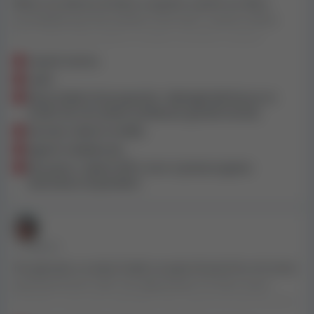
Bene, ho deciso di dare a questo casinò un'altra
numerose volte. Risparmia tempo e prenota un'app
possibilità perché sembra che tutti i casinò online
in uno studio di ritratti per ottenere le foto di cui
non stiano giocando in modo corretto e stiano
avrai bisogno... lol
semplicemente truffando i loro clienti per soldi,
Casinò storto.
questo incluso.
Ladri.
-Prelievi negli Stati Uniti ora solo in BTC (fantastico!
Come avevo detto, ho pensato di fare un altro
Nasconderà di proposito i dettagli del bonus in
Ma solo se più della metà dei tuoi depositi sono stati
tentativo perché forse le ultime due volte, forse sono
modo da non poter prelevare grandi vincite.
effettuati con BTC, lol) l'unica altra opzione è il
stato solo sfortunato. Quindi questa volta ho vinto
Servizio clienti orribile.
bonifico bancario (costo di $ 20, più la mia banca mi
effettivamente una grande quantità di denaro (ma
Agenti maleducati.
addebita $ 15)
solo dopo aver già depositato più volte in
Bruciano i clienti VIP e non si preoccupano
precedenza), quindi ho notato che avevo a
nemmeno di perderli.
-paga solo il lunedì e il giovedì, senza alcuna idea di
disposizione alcuni giri gratuiti, quindi ho accettato i
quando lo riceverai. Pianifica solo poco meno di 2
giri gratuiti e poi sono andato alla sezione bonus
settimane per riceverlo.
all'interno nel menu profilo/impostazioni, volevo
assicurarmi che non ci fossero clausole allegate ai giri
• 2 ANNI FA
-Giri bonus. La linea di scommessa sarà di 25
gratuiti come ad esempio eventuali requisiti di gioco
Ho giocato a Lucky Creek un paio di anni fa e mi sono
centesimi al massimo. Devi giocare fino a 40 volte (!)
ecc ecc....
piaciute le loro slot. Ho depositato il 21/8 e sono
ciò che hai vinto con i giri POI, riceverai $ 25 sul tuo
La schermata bonus non mostrava alcun requisito
rimasto scioccato dal fatto che i giochi di slot fossero
account. Quindi il tuo incasso massimo sarà di $ 100.
relativo ai giri gratuiti e non sono riuscito a trovare